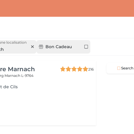
une localisation
Bon Cadeau
ch
ure Marnach
Search
216
urg
Marnach L-9764
 de Cils