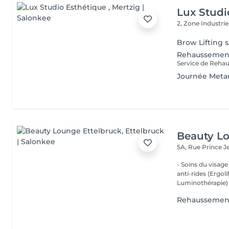
Lux Studi
2, Zone Industrie
Brow Lifting s
Rehaussement
Journée Met
Beauty Lo
5A, Rue Prince 
- Soins du visage
anti-rides (Ergol
Luminothérapie) -
Rehaussemen