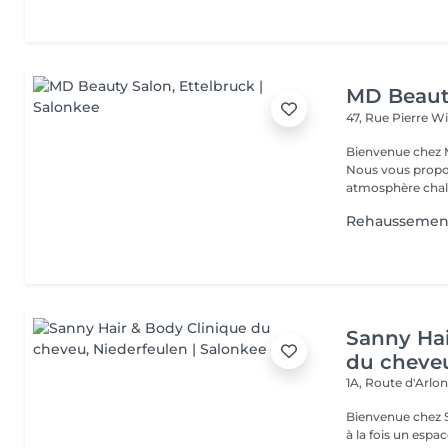
MD Beaut
47, Rue Pierre W
Bienvenue chez M
Nous vous propo
atmosphère chale
Rehaussement
Sanny Hai
du cheve
1A, Route d'Arlo
Bienvenue chez Sanny Hair & Bo
à la fois un espa