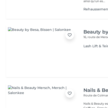
ainsi qu'un es...
Rehaussement
Beauty b
16, route de Mer
Lash Lift & Tei
Nails & B
Route de Colmar
Nails & Beauty es
Coiffure . Depuis