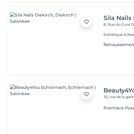
Sila Nails
8, Rue du Curé
D
Rehaussement 
Beauty4Y
32, rue de la gar
Premiére Pos