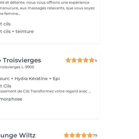
té et détente, nous vous offrons une expérience
 manucure, aux massages relaxants, que vous soyez
e femme...
 cils
cils + teinture
 Troisvierges
4
Troisvierges L-9905
ourc + Hydra Kératine + Epi
 Cils
Service de Rehaussement de Cils Transformez votre regard avec notre service de rehaussement de cils, disponible avec ou sans teinture. Notre technique avancée inclut : - *Courbure Durable* : Nous sublimons vos cils naturels en leur apportant une courbure élégante et durable. - *Option avec Teinture* : Pour un effet encore plus spectaculaire, ajoutez de la couleur à vos cils, vous libérant ainsi de l'utilisation quotidienne de mascara. - *Hydratation Incluse* : Nos traitements incluent une hydratation profonde, garantissant des cils sains et forts. ### Entretien Pour maintenir l'effet souhaité et éviter d'endommager vos cils, nous recommandons de refaire le traitement toutes les 4 à 6 semaines. Ainsi, vous assurez un regard toujours éblouissant tout en préservant la santé de vos cils. Prenez rendez-vous dès aujourd'hui et sublimez la beauté naturelle de vos yeux !
amorphose
ounge Wiltz
79