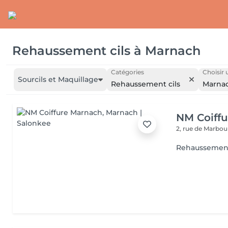
Rehaussement cils
à
Marnach
Catégories
Choisir 
Sourcils et Maquillage
Rehaussement cils
Marna
NM Coiff
2, rue de Marbo
Rehaussement