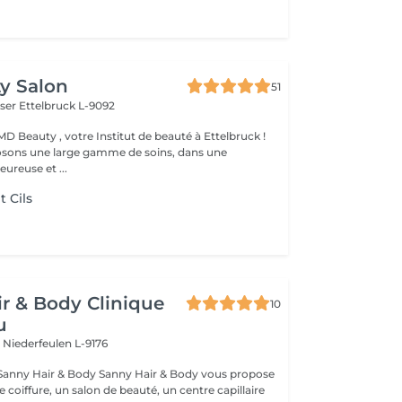
y Salon
51
iser
Ettelbruck L-9092
D Beauty , votre Institut de beauté à Ettelbruck !
sons une large gamme de soins, dans une
ureuse et ...
 Cils
r & Body Clinique
10
u
n
Niederfeulen L-9176
dy Sanny Hair & Body vous propose
ce coiffure, un salon de beauté, un centre capillaire