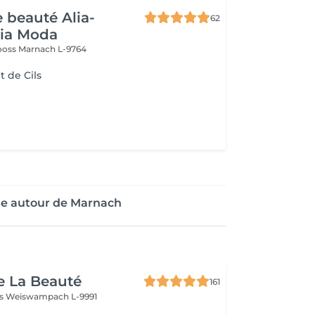
e beauté Alia-
62
Pia Moda
rooss
Marnach L-9764
 de Cils
ge autour de Marnach
e La Beauté
161
ss
Weiswampach L-9991