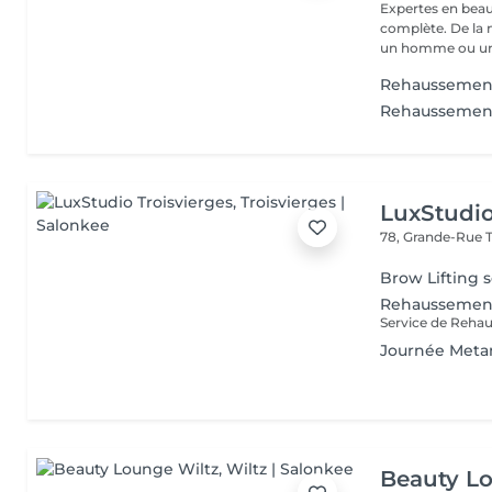
Expertes en beau
complète. De la
un homme ou un
Rehaussement
Rehaussement 
LuxStudio
78, Grande-Rue
Brow Lifting s
Rehaussement
Journée Met
Beauty L