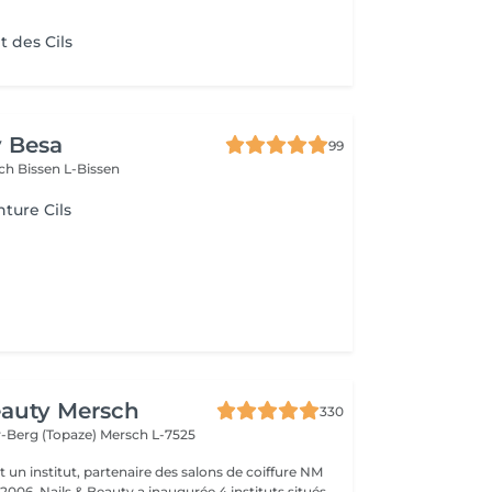
 des Cils
y Besa
99
sch
Bissen L-Bissen
nture Cils
eauty Mersch
330
-Berg (Topaze)
Mersch L-7525
t un institut, partenaire des salons de coiffure NM
 2006, Nails & Beauty a inaugurée 4 instituts situés