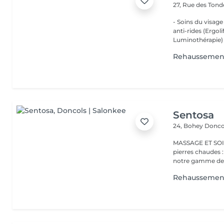
27, Rue des Ton
- Soins du visage
anti-rides (Ergol
Luminothérapie) -
Rehaussemen
Sentosa
24, Bohey
Donco
MASSAGE ET SOIN Massage relaxant, énergisant, destres
pierres chaudes
notre gamme de s
Rehaussement