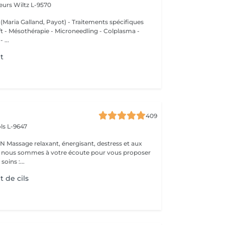
deurs
Wiltz L-9570
 (Maria Galland, Payot) - Traitements spécifiques
ift - Mésothérapie - Microneedling - Colplasma -
 ...
t
409
ls L-9647
s et aux
 : nous sommes à votre écoute pour vous proposer
oins :...
 de cils