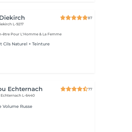
 Diekirch
87
iekirch L-9217
Esthétique & Bien-être Pour L'Homme & La Femme
Cils Naturel + Teinture
ou Echternach
77
e
Echternach L-6440
e Volume Russe