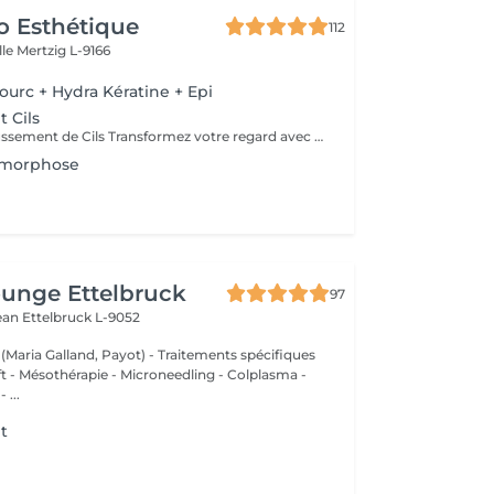
o Esthétique
112
lle
Mertzig L-9166
ourc + Hydra Kératine + Epi
 Cils
Service de Rehaussement de Cils Transformez votre regard avec notre service de rehaussement de cils, disponible avec ou sans teinture. Notre technique avancée inclut : - *Courbure Durable* : Nous sublimons vos cils naturels en leur apportant une courbure élégante et durable. - *Option avec Teinture* : Pour un effet encore plus spectaculaire, ajoutez de la couleur à vos cils, vous libérant ainsi de l'utilisation quotidienne de mascara. - *Hydratation Incluse* : Nos traitements incluent une hydratation profonde, garantissant des cils sains et forts. ### Entretien Pour maintenir l'effet souhaité et éviter d'endommager vos cils, nous recommandons de refaire le traitement toutes les 4 à 6 semaines. Ainsi, vous assurez un regard toujours éblouissant tout en préservant la santé de vos cils. Prenez rendez-vous dès aujourd'hui et sublimez la beauté naturelle de vos yeux !
amorphose
unge Ettelbruck
97
Jean
Ettelbruck L-9052
 (Maria Galland, Payot) - Traitements spécifiques
ift - Mésothérapie - Microneedling - Colplasma -
 ...
t