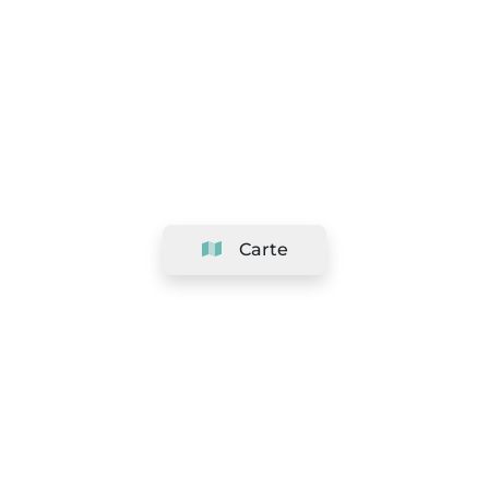
Carte
Société
Support
Équipe
&
Carrières