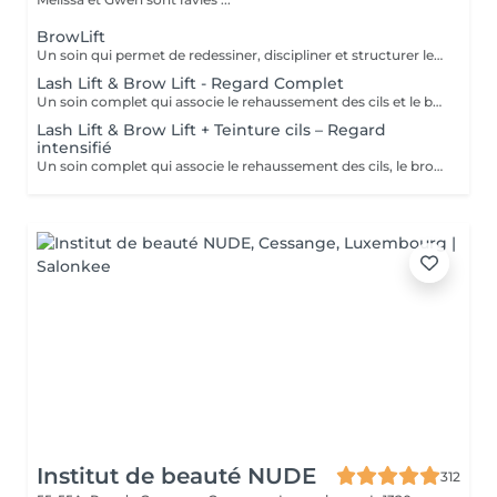
BrowLift
Un soin qui permet de redessiner, discipliner et structurer les sourcils pour un résultat net, harmonieux et naturellement sublimé. Le brow lift vient repositionner les poils afin de donner un effet plus fourni, mieux défini et parfaitement maîtrisé. Une teinture est incluse afin d'intensifier la couleur et d'apporter plus de profondeur au regard, tout en conservant un rendu naturel et élégant. Les sourcils sont restructurés, le regard est encadré et les traits du visage sont mis en valeur au quotidien.
Lash Lift & Brow Lift - Regard Complet
Un soin complet qui associe le rehaussement des cils et le brow lift pour sublimer l’ensemble du regard. Les cils sont liftés dès la racine pour apporter longueur visuelle et ouverture du regard, tandis que les sourcils sont restructurés, disciplinés et redessinés pour un résultat net et harmonieux. Le regard est intensifié, mieux encadré et naturellement mis en valeur. Une solution idéale pour un effet soigné, élégant et durable, sans maquillage au quotidien.
Lash Lift & Brow Lift + Teinture cils – Regard
intensifié
Un soin complet qui associe le rehaussement des cils, le brow lift et la teinture des cils pour un regard encore plus intense et défini. Les cils sont liftés et teintés pour un effet plus profond et visible, tandis que les sourcils sont restructurés et disciplinés pour encadrer parfaitement le regard. Le contraste est renforcé, le regard est plus marqué tout en conservant un rendu naturel et élégant. Idéal pour celles et ceux qui souhaitent un résultat plus soutenu sans maquillage.
Institut de beauté NUDE
312