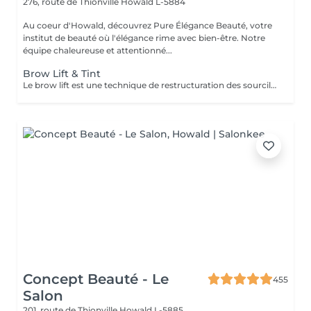
276, route de Thionville
Howald L-5884
Au coeur d'Howald, découvrez Pure Élégance Beauté, votre
institut de beauté où l'élégance rime avec bien-être. Notre
équipe chaleureuse et attentionné...
Brow Lift & Tint
Le brow lift est une technique de restructuration des sourcils qui vise à rehausser les poils. Elle se fait à l'aide d'une brosse et de plusieurs soins. La combinaison de leurs actions permet d'obtenir des sourcils épais et marqués. Permet de restructurer, densifier et discipliner les sourcils clairsemés et rebelles, mais relève aussi les yeux ainsi que les paupières tombantes. BO'Repair masque Vitaminé.
Concept Beauté - Le
455
Salon
201, route de Thionville
Howald L-5885