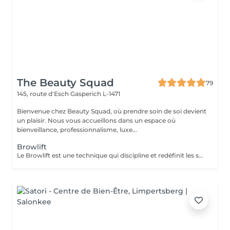
The Beauty Squad
79
145, route d'Esch
Gasperich L-1471
Bienvenue chez Beauty Squad, où prendre soin de soi devient
un plaisir. Nous vous accueillons dans un espace où
bienveillance, professionnalisme, luxe...
Browlift
Le Browlift est une technique qui discipline et redéfinit les sourcils pour un effet lifté et harmonieux. Il donne une apparence plus fournie et structurée sans maquillage, idéal pour celles qui recherchent un regard naturellement sublimé. Chez Beauty Squad : - Étude personnalisée de votre ligne de sourcils pour un résultat adapté à votre visage. - Utilisation de produits doux et nourrissants pour préserver la santé des poils. - Hygiène irréprochable avec matériel à usage unique. Vous pouvez ajouter la teinture pour encore plus de définition. Rehaussez vos sourcils en toute sécurité.