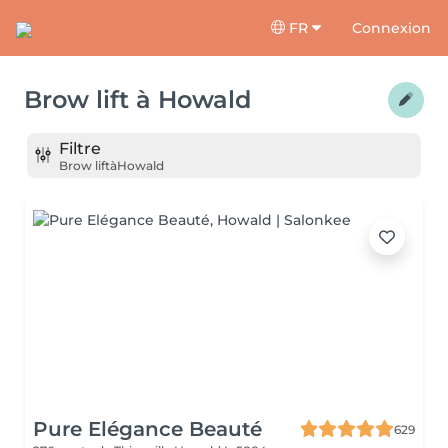
FR
Connexion
Brow lift
à
Howald
Filtre
Brow lift
à
Howald
Pure Elégance Beauté
629