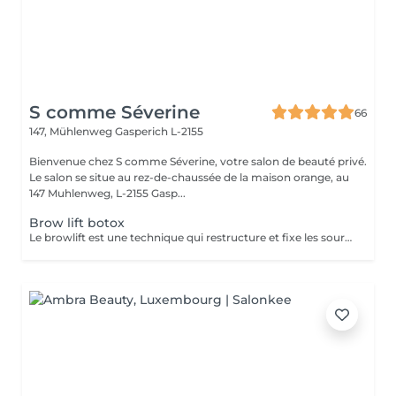
S comme Séverine
66
147, Mühlenweg
Gasperich L-2155
Bienvenue chez S comme Séverine, votre salon de beauté privé.
Le salon se situe au rez-de-chaussée de la maison orange, au
147 Muhlenweg, L-2155 Gasp...
Brow lift botox
Le browlift est une technique qui restructure et fixe les sourcils en leur donnant une forme plus définie et liftée tout en les rendant plus épais et soignés. La formule que nous utilisons est composée d'ingrédient d'origine naturelle, enrichie en aloé vera, collagène et huile de ricin. Vous pouvez le combiner à une épilation et une teinture hybride.