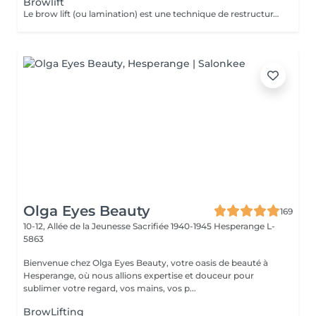
Browlift
Le brow lift (ou lamination) est une technique de restructuration qui discipline, rehausse et épaissit les sourcils, offrant un effet fourni et structuré pendant environ 6 à 8 semaines. Ce soin utilise des sérums pour assouplir le poil, le brosser vers le haut et le fixer. Teinture comprise dans le soin.
Olga Eyes Beauty
169
10-12, Allée de la Jeunesse Sacrifiée 1940-1945
Hesperange L-
5863
Bienvenue chez Olga Eyes Beauty, votre oasis de beauté à
Hesperange, où nous allions expertise et douceur pour
sublimer votre regard, vos mains, vos p...
BrowLifting