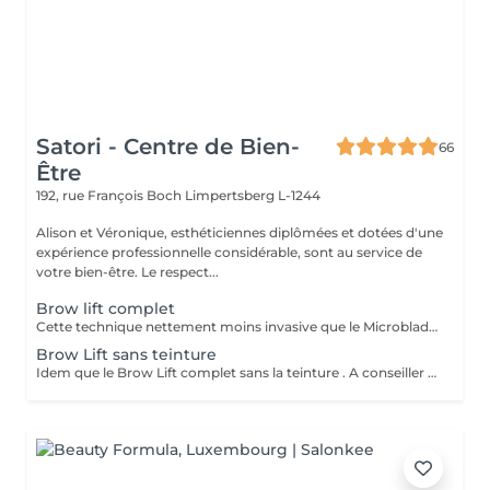
Satori - Centre de Bien-
66
Être
192, rue François Boch
Limpertsberg L-1244
Alison et Véronique, esthéticiennes diplômées et dotées d'une
expérience professionnelle considérable, sont au service de
votre bien-être. Le respect...
Brow lift complet
Cette technique nettement moins invasive que le Microblading, va révéler tout le potentiel de vos sourcils. Ceux ci sont brossés , lissés et soulevés dans la forme souhaitée. Application d'un soin protecteur et nourrissant. Ils sont ensuite fixés a l'aide d'une lotion fixante et colorés avec une teinture . Effets visibles jusqu'à 6 semaines .
Brow Lift sans teinture
Idem que le Brow Lift complet sans la teinture . A conseiller à celles et ceux qui ont naturellement leurs sourcils bien fournis .