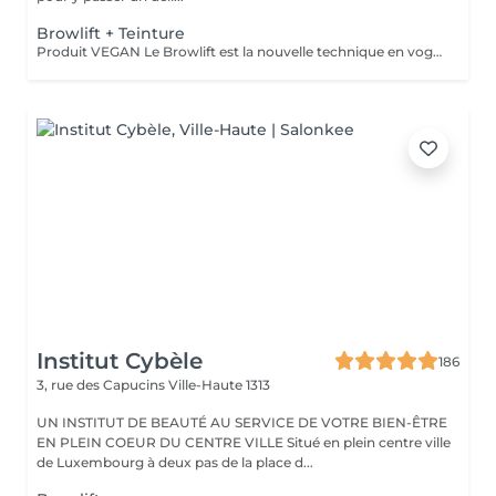
Browlift + Teinture
Produit VEGAN Le Browlift est la nouvelle technique en vogue pour restructurer vos sourcils qui permet de les épaissir et les rehausser tout en fixant leur mouvement pour un résultat qui dure environ 6 semaines. Ils paraissent plus fournis et volumineux et la teinture va accentuer la forme et intensifier la couleur. Le Browlift ouvre votre regard et le met en valeur.
Institut Cybèle
186
3, rue des Capucins
Ville-Haute 1313
UN INSTITUT DE BEAUTÉ AU SERVICE DE VOTRE BIEN-ÊTRE
EN PLEIN COEUR DU CENTRE VILLE Situé en plein centre ville
de Luxembourg à deux pas de la place d...