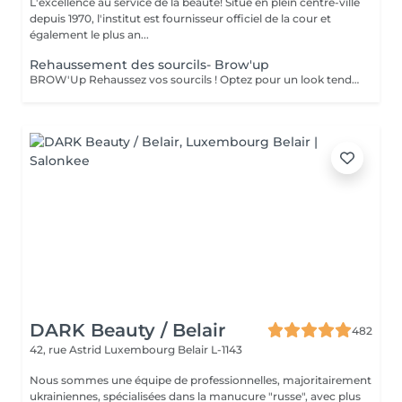
L'excellence au service de la beauté! Situé en plein centre-ville
depuis 1970, l'institut est fournisseur officiel de la cour et
également le plus an...
Rehaussement des sourcils- Brow'up
BROW'Up Rehaussez vos sourcils ! Optez pour un look tendance ! Découvrez cette toute dernière tendance ! Le principe consiste à modifier le mouvement de vos poils de manière durable (+/- 6 semaines) en les rehaussant vers le haut et/ou dans leur mouvement naturel. Pourquoi ? Le sourcil sera plus ouvert, plus dense, il ouvrira considérablement le regard. Très utilisé par les plus grands maquilleurs, le coiffage du sourcil vers le haut à un vrai impact sur le regard, qui parait comme lifté, rehaussé. Egalement très utilisé en Amérique latine et en Asie, car les poils ont tendance à chuter vers le bas. Cette technique permet de les discipliner pour obtenir une ligne harmonieuse. Très utile également pour des sourcils qui frisent, qui prennent de mauvais plis , ou qui sont trop longs. Le but étant de les plaquer dans le sens le plus optimal . Messieurs, cette technique peut également vous convenir pour discipliner les volumes ! Sublime mariage avec une teinture 3D/HD Brow
DARK Beauty / Belair
482
42, rue Astrid
Luxembourg Belair L-1143
Nous sommes une équipe de professionnelles, majoritairement
ukrainiennes, spécialisées dans la manucure "russe", avec plus