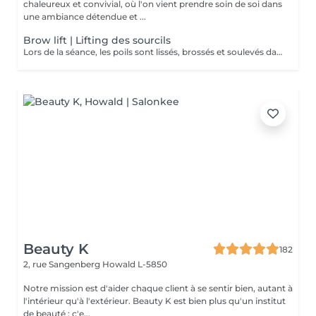
chaleureux et convivial, où l'on vient prendre soin de soi dans
une ambiance détendue et ...
Brow lift | Lifting des sourcils
Lors de la séance, les poils sont lissés, brossés et soulevés dans la forme souhaitée. Ils sont ensuite fixés à l'aide d'une lotion spéciale. Cette technique conviendra à celles qui rêvent d'épaissir leurs sourcils mais aussi de couvrir de petits espaces, de petits trous et d'obtenir un look naturel, tout en légèreté. Les sourcils ne sont pas figés et restent malléables. Il est donc possible de les peigner vers le haut ou sur le côté selon le look souhaité. * Un soin à appliquer à domicile vous sera offert lors de la prestation *
Beauty K
182
2, rue Sangenberg
Howald L-5850
Notre mission est d'aider chaque client à se sentir bien, autant à
l'intérieur qu'à l'extérieur. Beauty K est bien plus qu'un institut
de beauté ; c'e...