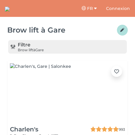
FR
Connexion
Brow lift
à
Gare
Filtre
Brow lift
à
Gare
Charlen's
993