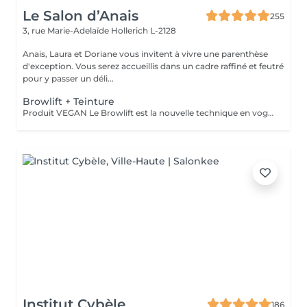
Le Salon d’Anais
255
3, rue Marie-Adelaïde
Hollerich L-2128
Anais, Laura et Doriane vous invitent à vivre une parenthèse
d'exception. Vous serez accueillis dans un cadre raffiné et feutré
pour y passer un déli...
Browlift + Teinture
Produit VEGAN Le Browlift est la nouvelle technique en vogue pour restructurer vos sourcils qui permet de les épaissir et les rehausser tout en fixant leur mouvement pour un résultat qui dure environ 6 semaines. Ils paraissent plus fournis et volumineux et la teinture va accentuer la forme et intensifier la couleur. Le Browlift ouvre votre regard et le met en valeur.
Institut Cybèle
186