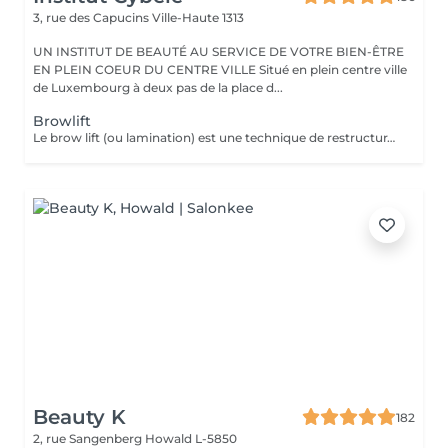
3, rue des Capucins
Ville-Haute 1313
UN INSTITUT DE BEAUTÉ AU SERVICE DE VOTRE BIEN-ÊTRE
EN PLEIN COEUR DU CENTRE VILLE Situé en plein centre ville
de Luxembourg à deux pas de la place d...
Browlift
Le brow lift (ou lamination) est une technique de restructuration qui discipline, rehausse et épaissit les sourcils, offrant un effet fourni et structuré pendant environ 6 à 8 semaines. Ce soin utilise des sérums pour assouplir le poil, le brosser vers le haut et le fixer. Teinture comprise dans le soin.
Beauty K
182
2, rue Sangenberg
Howald L-5850