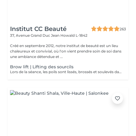
Institut CC Beauté
263
37, Avenue Grand Duc Jean
Howald L-1842
Créé en septembre 2012, notre institut de beauté est un lieu
chaleureux et convivial, où l'on vient prendre soin de soi dans
une ambiance détendue et ...
Brow lift | Lifting des sourcils
Lors de la séance, les poils sont lissés, brossés et soulevés dans la forme souhaitée. Ils sont ensuite fixés à l'aide d'une lotion spéciale. Cette technique conviendra à celles qui rêvent d'épaissir leurs sourcils mais aussi de couvrir de petits espaces, de petits trous et d'obtenir un look naturel, tout en légèreté. Les sourcils ne sont pas figés et restent malléables. Il est donc possible de les peigner vers le haut ou sur le côté selon le look souhaité. * Un soin à appliquer à domicile vous sera offert lors de la prestation *