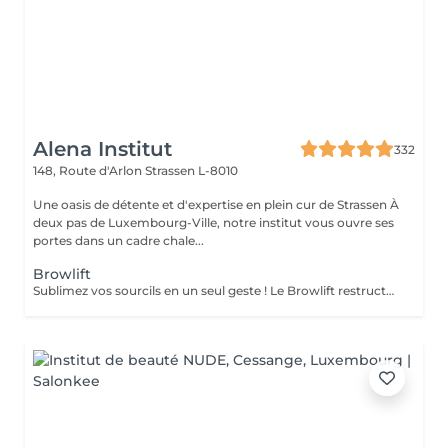
Alena Institut
332
148, Route d'Arlon
Strassen L-8010
Une oasis de détente et d'expertise en plein cur de Strassen À
deux pas de Luxembourg-Ville, notre institut vous ouvre ses
portes dans un cadre chale...
Browlift
Sublimez vos sourcils en un seul geste ! Le Browlift restructure et redessine vos sourcils pour un effet lifté, naturel et harmonieux. Le soin Bo Repaire nourrit et fortifie vos poils, tandis que la teinture apporte intensité et uniformité pour un résultat éclatant. Prestation rapide et efficace en seulement 45 minutes pour des sourcils parfaitement définis, soignés et irrésistibles !