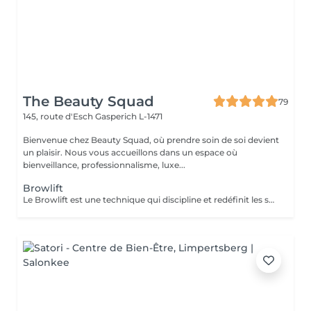
The Beauty Squad
79
145, route d'Esch
Gasperich L-1471
Bienvenue chez Beauty Squad, où prendre soin de soi devient
un plaisir. Nous vous accueillons dans un espace où
bienveillance, professionnalisme, luxe...
Browlift
Le Browlift est une technique qui discipline et redéfinit les sourcils pour un effet lifté et harmonieux. Il donne une apparence plus fournie et structurée sans maquillage, idéal pour celles qui recherchent un regard naturellement sublimé. Chez Beauty Squad : - Étude personnalisée de votre ligne de sourcils pour un résultat adapté à votre visage. - Utilisation de produits doux et nourrissants pour préserver la santé des poils. - Hygiène irréprochable avec matériel à usage unique. Vous pouvez ajouter la teinture pour encore plus de définition. Rehaussez vos sourcils en toute sécurité.