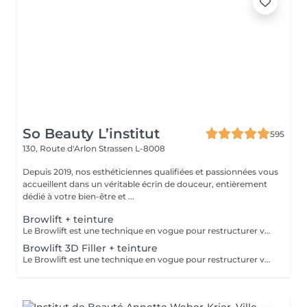
So Beauty L’institut
595
130, Route d'Arlon
Strassen L-8008
Depuis 2019, nos esthéticiennes qualifiées et passionnées vous
accueillent dans un véritable écrin de douceur, entièrement
dédié à votre bien-être et ...
Browlift + teinture
Le Browlift est une technique en vogue pour restructurer vos sourcils qui permet de les épaissir et les rehausser tout en fixant leur mouvement pour un résultat qui dure environ 6 semaines. Ils paraissent plus fournis et volumineux,la teinture va accentuer la forme et intensifier la couleur. Le Browlift ouvre votre regard et le met en valeur.
Browlift 3D Filler + teinture
Le Browlift est une technique en vogue pour restructurer vos sourcils qui permet de les épaissir et les rehausser tout en fixant leur mouvement pour un résultat qui dure environ 6 semaines. Ils paraissent plus fournis et volumineux et la teinture va accentuer la forme et intensifier la couleur. Le Browlift ouvre votre regard et le met en valeur. Le soin 3D Filler est un soin naturel qui va agir sur la structure du poil et ainsi favoriser la croissance et le nourrir en profondeur.