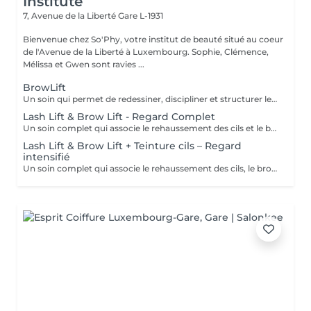
Institute
7, Avenue de la Liberté
Gare L-1931
Bienvenue chez So'Phy, votre institut de beauté situé au coeur
de l'Avenue de la Liberté à Luxembourg. Sophie, Clémence,
Mélissa et Gwen sont ravies ...
BrowLift
Un soin qui permet de redessiner, discipliner et structurer les sourcils pour un résultat net, harmonieux et naturellement sublimé. Le brow lift vient repositionner les poils afin de donner un effet plus fourni, mieux défini et parfaitement maîtrisé. Une teinture est incluse afin d'intensifier la couleur et d'apporter plus de profondeur au regard, tout en conservant un rendu naturel et élégant. Les sourcils sont restructurés, le regard est encadré et les traits du visage sont mis en valeur au quotidien.
Lash Lift & Brow Lift - Regard Complet
Un soin complet qui associe le rehaussement des cils et le brow lift pour sublimer l’ensemble du regard. Les cils sont liftés dès la racine pour apporter longueur visuelle et ouverture du regard, tandis que les sourcils sont restructurés, disciplinés et redessinés pour un résultat net et harmonieux. Le regard est intensifié, mieux encadré et naturellement mis en valeur. Une solution idéale pour un effet soigné, élégant et durable, sans maquillage au quotidien.
Lash Lift & Brow Lift + Teinture cils – Regard
intensifié
Un soin complet qui associe le rehaussement des cils, le brow lift et la teinture des cils pour un regard encore plus intense et défini. Les cils sont liftés et teintés pour un effet plus profond et visible, tandis que les sourcils sont restructurés et disciplinés pour encadrer parfaitement le regard. Le contraste est renforcé, le regard est plus marqué tout en conservant un rendu naturel et élégant. Idéal pour celles et ceux qui souhaitent un résultat plus soutenu sans maquillage.