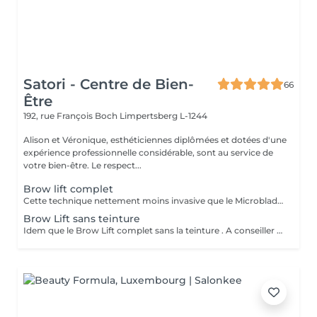
Satori - Centre de Bien-
66
Être
192, rue François Boch
Limpertsberg L-1244
Alison et Véronique, esthéticiennes diplômées et dotées d'une
expérience professionnelle considérable, sont au service de
votre bien-être. Le respect...
Brow lift complet
Cette technique nettement moins invasive que le Microblading, va révéler tout le potentiel de vos sourcils. Ceux ci sont brossés , lissés et soulevés dans la forme souhaitée. Application d'un soin protecteur et nourrissant. Ils sont ensuite fixés a l'aide d'une lotion fixante et colorés avec une teinture . Effets visibles jusqu'à 6 semaines .
Brow Lift sans teinture
Idem que le Brow Lift complet sans la teinture . A conseiller à celles et ceux qui ont naturellement leurs sourcils bien fournis .