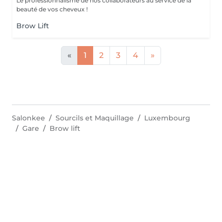
Le professionnalisme de nos collaborateurs au service de la
beauté de vos cheveux !
Brow Lift
«
1
2
3
4
»
Salonkee
Sourcils et Maquillage
Luxembourg
Gare
Brow lift