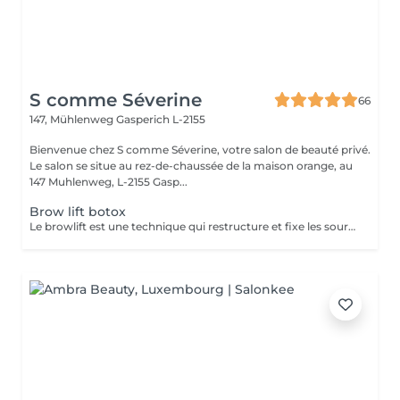
S comme Séverine
66
147, Mühlenweg
Gasperich L-2155
Bienvenue chez S comme Séverine, votre salon de beauté privé.
Le salon se situe au rez-de-chaussée de la maison orange, au
147 Muhlenweg, L-2155 Gasp...
Brow lift botox
Le browlift est une technique qui restructure et fixe les sourcils en leur donnant une forme plus définie et liftée tout en les rendant plus épais et soignés. La formule que nous utilisons est composée d'ingrédient d'origine naturelle, enrichie en aloé vera, collagène et huile de ricin. Vous pouvez le combiner à une épilation et une teinture hybride.