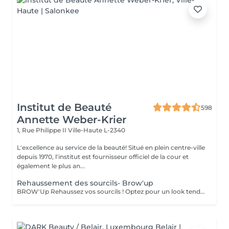
Institut de Beauté
598
Annette Weber-Krier
1, Rue Philippe II
Ville-Haute L-2340
L'excellence au service de la beauté! Situé en plein centre-ville
depuis 1970, l'institut est fournisseur officiel de la cour et
également le plus an...
Rehaussement des sourcils- Brow'up
BROW'Up Rehaussez vos sourcils ! Optez pour un look tendance ! Découvrez cette toute dernière tendance ! Le principe consiste à modifier le mouvement de vos poils de manière durable (+/- 6 semaines) en les rehaussant vers le haut et/ou dans leur mouvement naturel. Pourquoi ? Le sourcil sera plus ouvert, plus dense, il ouvrira considérablement le regard. Très utilisé par les plus grands maquilleurs, le coiffage du sourcil vers le haut à un vrai impact sur le regard, qui parait comme lifté, rehaussé. Egalement très utilisé en Amérique latine et en Asie, car les poils ont tendance à chuter vers le bas. Cette technique permet de les discipliner pour obtenir une ligne harmonieuse. Très utile également pour des sourcils qui frisent, qui prennent de mauvais plis , ou qui sont trop longs. Le but étant de les plaquer dans le sens le plus optimal . Messieurs, cette technique peut également vous convenir pour discipliner les volumes ! Sublime mariage avec une teinture 3D/HD Brow