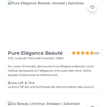
Pure Elégance Beauté
629
276, route de Thionville
Howald L-5884
Au coeur d'Howald, découvrez Pure Élégance Beauté, votre
institut de beauté où l'élégance rime avec bien-être. Notre
équipe chaleureuse et attentionné...
Brow Lift & Tint
Le brow lift est une technique de restructuration des sourcils qui vise à rehausser les poils. Elle se fait à l'aide d'une brosse et de plusieurs soins. La combinaison de leurs actions permet d'obtenir des sourcils épais et marqués. Permet de restructurer, densifier et discipliner les sourcils clairsemés et rebelles, mais relève aussi les yeux ainsi que les paupières tombantes. BO'Repair masque Vitaminé.