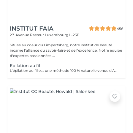
INSTITUT FAIA
456
27, Avenue Pasteur
Luxembourg L-2311
Située au coeur du Limpertsberg, notre institut de beauté
incarne l'alliance du savoir-faire et de l'excellence. Notre équipe
d'expertes passionnées ...
Epilation au fil
L'épilation au fil est une méthode 100 % naturelle venue d'Asie et du Moyen-Orient. Elle consiste à utiliser un fil de coton torsadé pour retirer le poil à la racine avec une grande précision. Idéale pour les zones sensibles du visage (sourcils, lèvre, menton, joues...), cette technique est douce, hygiénique et adaptée à tous les types de peau, même les plus réactives. Le fil permet de dessiner des lignes nettes et parfaitement définies tout en évitant les irritations souvent causées par la cire ou la pince. * Les avantages: Résultat net et précis Repousse plus lente et plus fine Méthode naturelle, sans produit chimique Moins de risque de poils incarnés Convient aux peaux sensibles