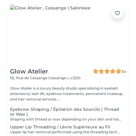
Glow Atelier
34
55, Rue de Cessange
Cessange L-L1320
Glow Atelier is a luxury beauty studio specialising in eyelash
extensions, lash lift, eyebrow treatments, permanent makeup,
and hair removal services ...
Eyebrow Shaping / Épilation des Sourcils ( Thread
or Wax )
Shaping with thread or wax depending on your skin and hair type. * Restructuration des sourcils au fil ou à la cire selon votre peau et votre pilosité
Upper Lip Threading / Lèvre Supérieure au Fil
Upper lip hair removal performed using the threading technique for precise and gentle results. Ideal for sensitive skin and facial hair removal. Épilation de la lèvre supérieure réalisée à l'aide de la technique au fil pour un résultat précis et en douceur. Idéale pour les peaux sensibles et l'épilation du visage