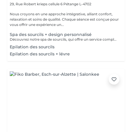
29, Rue Robert krieps cellule 6
Pétange L-4702
Nous croyons en une approche intégrative, alliant confort,
relaxation et soins de qualité. Chaque séance est conçue pour
vous offrir une expérience un...
Spa des sourcils + design personnalisé
Découvrez notre spa de sourcils, qui offre un service complet pour sublimer vos sourcils. Notre protocole inclut une exfoliation douce pour préparer la peau, une hydratation nourrissante pour un confort optimal, et une épilation précise par threading pour révéler la beauté naturelle de vos sourcils. Offrez à votre regard une attention particulière et laissez-nous vous aider à obtenir des sourcils parfaitement définis et radieux.
Epilation des sourcils
Epilation des sourcils + lévre