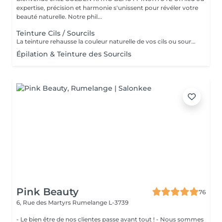
expertise, précision et harmonie s'unissent pour révéler votre
beauté naturelle. Notre phil...
Teinture Cils / Sourcils
La teinture rehausse la couleur naturelle de vos cils ou sourcils, pour un regard plus intense sans maquillage. Idéal pour : les poils clairs ou décolorés. Tenue : 3 à 4 semaines. Résultat : une définition naturelle et soignée, au quotidien. Un soin rapide pour un effet structurant immédiat.
Épilation & Teinture des Sourcils
Pink Beauty
76
6, Rue des Martyrs
Rumelange L-3739
- Le bien être de nos clientes passe avant tout ! - Nous sommes