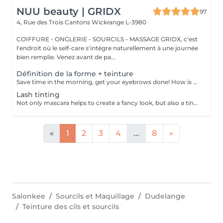
NUU beauty | GRIDX
97
4, Rue des Trois Cantons
Wickrange L-3980
COIFFURE - ONGLERIE - SOURCILS - MASSAGE GRIDX, c'est
l'endroit où le self-care s'intègre naturellement à une journée
bien remplie. Venez avant de pa...
Définition de la forme + teinture
Save time in the morning, get your eyebrows done! How is the shape definition + tinting done? - consultation (to discuss perfect form and colour) - preparation (brows are washed and marked) - waxing (excess hair are removed with wax) - tweezing (excess hair are removed with tweezers) - tinting (paint or henna is applied) - excess paint is removed - antiseptic and cream are applied Age restrictions: recommended to do from 14 years. Post procedure recommendations: do not wash brows and do not put on makeup for 12 hours. Frequency: once in 3-4 weeks.
Lash tinting
Not only mascara helps to create a fancy look, but also a tinting of your lashes! How is the lash tinting done? - lashes are washed - eye cream is applied - the tape and patches are applied - tinting - the tape and patches are removed Age restrictions: recommended to do from 14 years. Post procedure recommendations: do not wet eyelashes 24 hours after the procedure. Frequency: once in 2-3 weeks.
«
1
2
3
4
...
8
»
Salonkee
Sourcils et Maquillage
Dudelange
Teinture des cils et sourcils