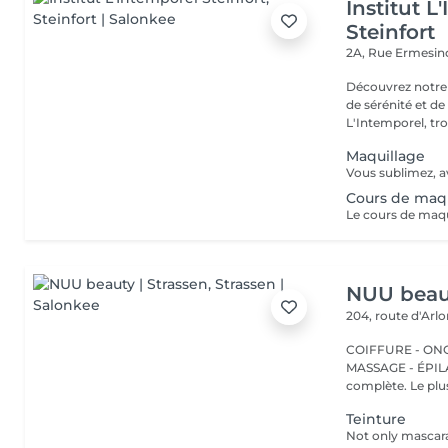
Institut L
Steinfort
2A, Rue Ermesind
Découvrez notre
de sérénité et d
L'Intemporel, troi
Maquillage
Cours de maqu
NUU beaut
204, route d'Arl
COIFFURE - ONGL
MASSAGE - ÉPILATION Strassen, c'est NUU dans 
complète. Le plus
Teinture