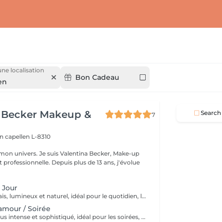
une localisation
Bon Cadeau
en
a Becker Makeup &
Search
7
on
capellen L-8310
s Valentina Becker, Make-up
le. Depuis plus de 13 ans, j'évolue
 Jour
Un maquillage frais, lumineux et naturel, idéal pour le quotidien, le travail, un rendez-vous ou un événement en journée. Il met en valeur vos traits tout en restant discret.
amour / Soirée
Un maquillage plus intense et sophistiqué, idéal pour les soirées, événements, fêtes ou occasions spéciales. Les yeux et/ou les lèvres sont davantage mis en valeur pour un résultat élégant et longue tenue.