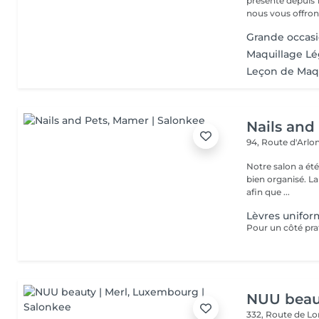
présente depuis 1
nous vous offrons 
Grande occas
Maquillage Lé
Leçon de Maq
Nails and
94, Route d'Arlo
Notre salon a ét
bien organisé. La
afin que ...
Lèvres unifo
NUU beaut
332, Route de 