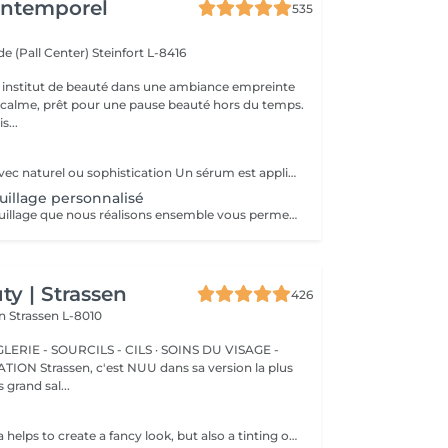
'Intemporel
535
e (Pall Center)
Steinfort L-8416
 institut de beauté dans une ambiance empreinte
e calme, prêt pour une pause beauté hors du temps.
s...
Vous sublimez, avec naturel ou sophistication Un sérum est appliqué avant le maquillage afin de fixer celui ci Possibilité d'ajouter avant le maquillage de la radio fréquence qui va lisser et défatiguer vos traits pour un rendu encore plus lumineux
illage personnalisé
Le cours de maquillage que nous réalisons ensemble vous permet d'apprendre à réaliser un maquillage complet, naturel ou plus sophistiqué au gré de vos envies et de votre style. Nous essayerons de répondre à toutes vos questions et partagerons nos petits tips de pro ;-)
y | Strassen
426
on
Strassen L-8010
ERIE - SOURCILS - CILS · SOINS DU VISAGE -
sa version la plus
 grand sal...
Not only mascara helps to create a fancy look, but also a tinting of your lashes! How is the lashes tinting done? - lashes are washed - eye cream is applied - the tape and patches are applied - tinting - the tape and patches are removed Age restrictions: recommended to do from 14 years. Post procedure recommendations: do not wet eyelashes 24 hours after the procedure. Frequency: once in 2-3 weeks.