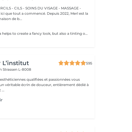
CILS - CILS - SOINS DU VISAGE - MASSAGE -
aison de b...
Not only mascara helps to create a fancy look, but also a tinting of your lashes! How is the lashes tinting done? - lashes are washed - eye cream is applied - the tape and patches are applied - tinting - the tape and patches are removed Age restrictions: recommended to do from 14 years. Post procedure recommendations: do not wet eyelashes 24 hours after the procedure. Frequency: once in 2-3 weeks.
L’institut
595
on
Strassen L-8008
 esthéticiennes qualifiées et passionnées vous
 un véritable écrin de douceur, entièrement dédié à
...
ir