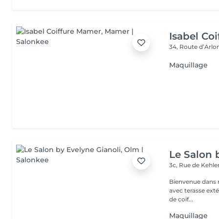
Isabel Co
34, Route d’Arlo
Maquillage
Le Salon 
3c, Rue de Kehl
Bienvenue dans notre salon de coiffure situé au c
avec terasse extérieure toute la famille est la bie
de coif...
Maquillage