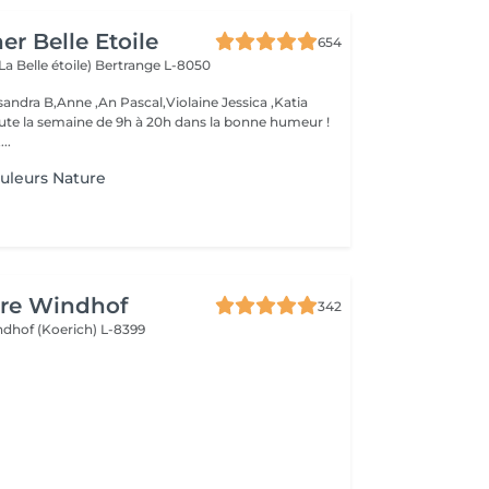
er Belle Etoile
654
La Belle étoile)
Bertrange L-8050
andra B,Anne ,An Pascal,Violaine Jessica ,Katia
oute la semaine de 9h à 20h dans la bonne humeur !
..
uleurs Nature
ure Windhof
342
dhof (Koerich) L-8399