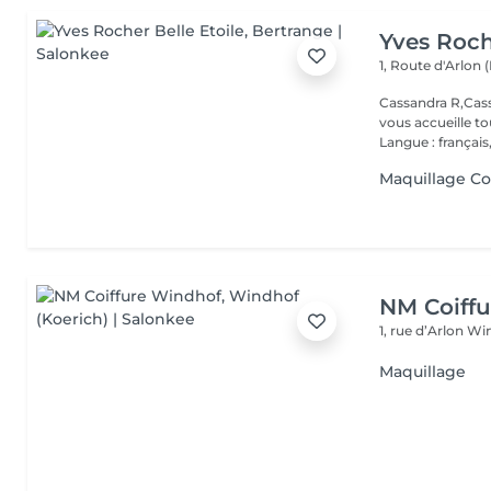
Yves Roch
1, Route d'Arlon (
Cassandra R,Cass
vous accueille t
Langue : français,.
Maquillage Co
NM Coiff
1, rue d’Arlon
Win
Maquillage