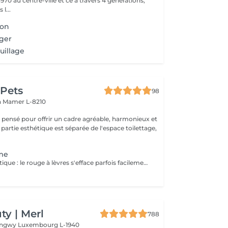
970 au centre-ville et ce à travers 4 générations,
l...
ion
ger
uillage
 Pets
98
n
Mamer L-8210
é pensé pour offrir un cadre agréable, harmonieux et
 partie esthétique est séparée de l'espace toilettage,
rme
Pour un côté pratique : le rouge à lèvres s'efface parfois facilement ou laisse des traces. Pour un côté esthétique (lèvres trop fines, asymétriques etc...) : Le maquillage permanent vous permettra de remodeler vos lèvres. Le maquillage permanent vous permet de dessiner le contour des lèvres ou de faire un remplissage. Ce dernier n'a pas pour but de vous donner l'effet d'un rouge à lèvres mais plutôt de leur redonner une coloration naturelle et du volume.
y | Merl
788
Longwy
Luxembourg L-1940