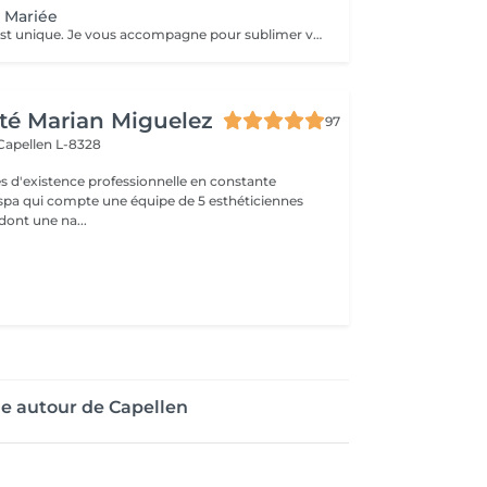
 Mariée
Chaque mariée est unique. Je vous accompagne pour sublimer votre beauté le jour J avec une prestation sur mesure, adaptée à votre style, votre peau et vos envies. Demande de devis personnalisée.
té Marian Miguelez
97
Capellen L-8328
s d'existence professionnelle en constante
 spa qui compte une équipe de 5 esthéticiennes
dont une na...
ge autour de Capellen