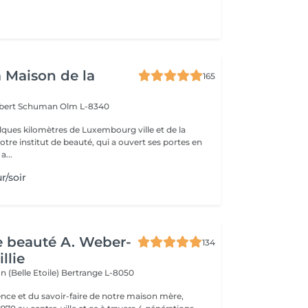
a Maison de la
165
obert Schuman
Olm L-8340
ques kilomètres de Luxembourg ville et de la
notre institut de beauté, qui a ouvert ses portes en
 Une a...
r/soir
de beauté A. Weber-
134
llie
n (Belle Etoile)
Bertrange L-8050
ence et du savoir-faire de notre maison mère,