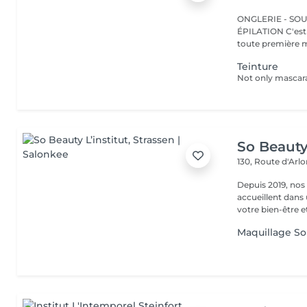
ONGLERIE - SOUR
ÉPILATION C'est ici que tout a commencé. Depuis 2022, Merl est la
toute première m
Teinture
So Beauty 
130, Route d'Arl
Depuis 2019, nos
accueillent dans
votre bien-être et 
Maquillage So