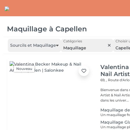
Maquillage
à
Capellen
Catégories
Choisir 
Sourcils et Maquillage
Maquillage
Capell
Valentin
Nouveau
Nail Artist
69, , Route d'Arl
Bienvenue dans mon univers. Je sui
Artist & Nail Artist professionnel
dans les univer...
Maquillage de
Maquillage Gl