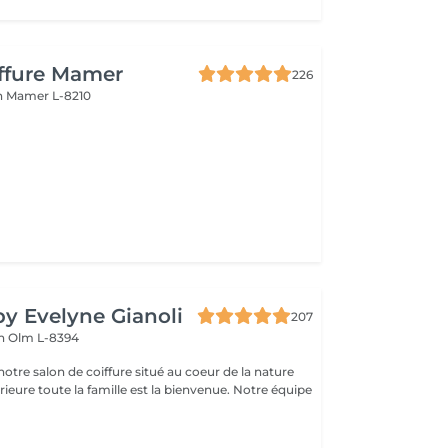
iffure Mamer
226
n
Mamer L-8210
by Evelyne Gianoli
207
en
Olm L-8394
oeur de la nature
nvenue. Notre équipe