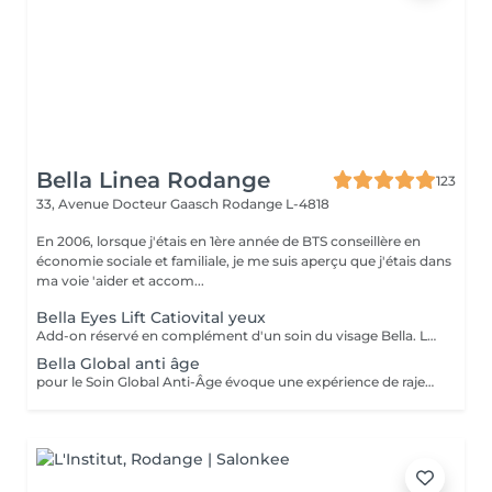
Bella Linea Rodange
123
33, Avenue Docteur Gaasch
Rodange L-4818
En 2006, lorsque j'étais en 1ère année de BTS conseillère en
économie sociale et familiale, je me suis aperçu que j'étais dans
ma voie 'aider et accom...
Bella Eyes Lift Catiovital yeux
Add-on réservé en complément d'un soin du visage Bella. Le soin Bella Eyes Lift est dédié à la jeunesse du regard. Il combine expertise manuelle et technologie Catiovital pour traiter en douceur la zone sensible du contour de l'il. Les bénéfices : Rides et ridules lissées (pattes d'oie, ride du lion) Cernes et poches atténués Peau du contour des yeux raffermie et hydratée Regard plus lumineux et reposé Un soin ciblé et efficace, réservé en complément d'un soin du visage Bella, idéal pour défatiguer et rajeunir instantanément le regard.
Bella Global anti âge
pour le Soin Global Anti-Âge évoque une expérience de rajeunissement complet. Ce traitement commence par l'application de produits hautement concentrés en ingrédients anti-âge, spécialement sélectionnés pour leurs propriétés revitalisantes. Des techniques avancées, telles que la stimulation cellulaire et la régénération cutanée, sont utilisées pour cibler les signes du vieillissement. Le Soin Global Anti-Âge offre une approche holistique, visant à hydrater, raffermir et restaurer la vitalité de la peau, procurant ainsi une sensation de jeunesse et de bien-être global.