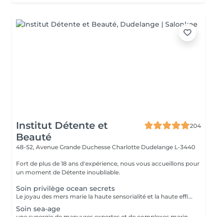
Institut Détente et
204
Beauté
48-52, Avenue Grande Duchesse Charlotte
Dudelange L-3440
Fort de plus de 18 ans d'expérience, nous vous accueillons pour
un moment de Détente inoubliable.
Soin privilège ocean secrets
Le joyau des mers marie la haute sensorialité et la haute efficacité pour ce soin anti-âge d'exception
Soin sea-age
une synergie de manuvres expertes et de complexes marins revitalisants, ce soin lisse les rides, raffermit la peau et redonne éclat et vitalité au teint.