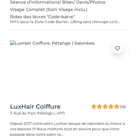
Séance d'informations/ Bilan/ Devis/Photos
Visage Complet (Soin Visage inclu.)
Rides des lèvres "Code-barre"
HIFU pour la Zone Code-Barres : Lifting sans chirurgie Le traitement HIFU (Ultrasons Focalisés de Haute Intensité) est une solution non invasive qui agit en profondeur pour traiter les rides verticales au-dessus des lèvres, communément appelées code-barres. En ciblant les couches profondes de la peau, le HIFU stimule la production de collagène et de fibres élastiques, redonnant ainsi fermeté, tonicité et jeunesse à cette zone délicate. Quels sont les bienfaits ? Lissage des rides verticales autour de la bouche Effet raffermissant et lifting naturel Résultats visibles après une seule séance, avec un effet durable qui se renforce dans les mois qui suivent Traitement non invasif, sans injection ni chirurgie Pourquoi choisir le HIFU ? Le HIFU est une alternative idéale aux traitements chirurgicaux pour rajeunir et raffermir la peau du visage, en particulier la zone code-barres. Ce soin stimule naturellement la production de collagène, vous offrant ainsi un résultat naturel, sans période de récupération. Découvrez un sourire plus lisse et une peau redynamisée grâce à notre traitement HIFU !
LuxHair Coiffure
295
7, Rue du Parc
Pétange L-4771
Depuis 2017 votre salon Luxhair essaye de répondre au mieux à
vos besoins !!!! Nous mettons tout en oeuvre pour que votre
passage dans notre salon re...