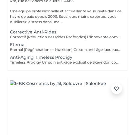
47a, rue de Sanem
Soleuvre L-4485
Une équipe professionnelle et accueillante vous invite dans ce
havre de paix depuis 2003. Sous leurs mains expertes, vous
oublierez le stress dans une...
Corrective Anti-Rides
Correctif (Réduction des Rides Profondes) L'innovante combinaison de 3 mécanismes d'actions dans un même soin (peeling biologique, combleur, décontractant) est en mesure de produire un effet lissant sur les rides les plus profondes et sur les rides d'expressions. Ce soin est une alternative aux traitements chirurgicaux tels que botox ou filler. Résultat : Une peau plus lisse et un teint unifié avec des rides atténuées.
Eternal
Eternal (Régénération et Nutrition) Ce soin anti-âge luxueux utilise des cellules souches végétales pour régénérer la peau et lui apporter une nutrition en profondeur. Il restaure le volume et la vitalité des couches cutanées. Résultat : Une peau plus ferme, redensifiée et pleine de vitalité.
Anti-Aging Timeless Prodigy
Timeless Prodigy Un soin anti-âge exclusif de Skeyndor, conçu pour les peaux les plus exigeantes. Ce traitement de luxe combine plus de 50 ingrédients actifs, dont de la truffe blanche, du champagne et pour régénérer, raffermir et rajeunir la peau de manière intense.Une nouvelle dimension de traitement cosmétique basée sur la technologie multigénétique qui réveille la jeunesse des gènes cutanés, en agissant sur le vieillissement des cellules. Résultat : Une peau plus lisse, éclatante et visiblement plus jeune, avec une texture raffinée et une hydratation maximale. Ce soin comporte un travail manuel et avec l'appareil MEGAN de Skeyndor Pour la première fois, Tri Synergy Tech associe tout le potentiel de éléments Hi-Freq, Dermaboost et Deep RGB à un appareil multi-traitement unique qui crée une synergie parfaite aux effets spectaculaires.