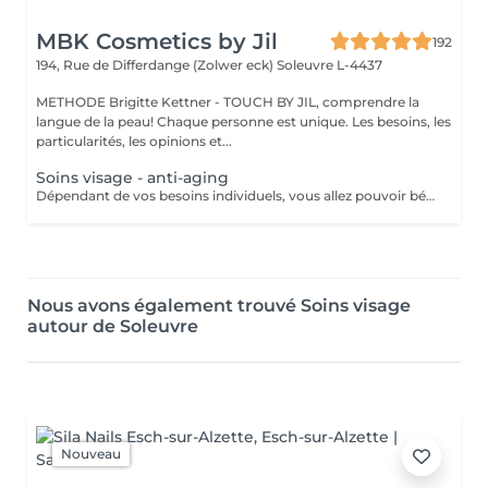
MBK Cosmetics by Jil
192
194, Rue de Differdange (Zolwer eck)
Soleuvre L-4437
METHODE Brigitte Kettner - TOUCH BY JIL, comprendre la
langue de la peau! Chaque personne est unique. Les besoins, les
particularités, les opinions et...
Soins visage - anti-aging
Dépendant de vos besoins individuels, vous allez pouvoir bénéficier de soins adaptés à votre type de peau. Le prix va ensuite varier dépendant du soin finalement prèsté : - Pre-aging : Commencez la lute anti-âge contre les rides et les ridules très tôt avec des isoflavones naturelles (à partir de 110 euros) - Anti-Aging : Traitement en profondeur contre les radicaux libres, la déshydratation et le relachement cutané (à partir de 130 euros) - Anti-Aging de luxe : Soin anti-âge raffermissant et remodelant pour les plus peaux très exigeantes (à partir de 150 euros)
Nous avons également trouvé Soins visage
autour de Soleuvre
Nouveau