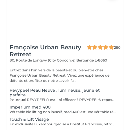
Françoise Urban Beauty
250
Retreat
80, Route de Longwy (City Concorde)
Bertrange L-8060
Entrez dans l'univers de la beauté et du bien-être chez
Françoise Urban Beauty Retreat. Vivez une expérience de
détente et profitez de notre savoir-fa...
Revypeel Peau Neuve , lumineuse, jeune et
parfaite
Pourquoi REVYPEEL® est-il si efficace? REVYPEEL® repose sur une combinaison exclusive de trois acides aux actions complémentaires : Des Résultats Visibles et Durables Effet "peau neuve" : Exfoliation contrôlée pour une texture affínée, un teint éclatant et uniformisé. Anti-âge : Stimulation de la production de collagène pour une peau ferme et repulpée. Anti-imperfections : Réduction des rides, cicatrices d'acné et pores dilatés. Éclaircissant : Diminution des taches pigmentaires et prévention des récidives. 3. Adapté à Tous les Types de Peau , REVYPEEL® s'adapte à chaque besoin : Version LOW : Pour une exfoliation douce, idéale pour les peaux sensibles ou en entretien. 4. Sécurité et Confort Contrôle optimal :pas de risques d'irritation ou de rougeurs. Contrairement aux peelings agressifs, REVYPEEL® offre une récupération rapide
Imperium med 400
Véritable bio lifting non invasif, med 400 est une véritable révolution dans le domaine de l'esthétique. Combinant la diathermologie et la diathermo-concentration, cette technique va complètement régénérer la peau, raffermir les muscles faciaux, vascularisé les tissus profonds, ré oxygéner les tissus du visage, traiter le relâchement, les rides faciales et le cou. Le traitement va débarrasser la peau de toutes ses impuretés. Puis,la sonophorèse, innovation agissant comme une mésothérapie sans aiguilles, va permettre la pénétration de tous les actifs. Les résultats sont visibles dès la première séance. Cure de 6 soins - Prix 1100
Touch & Lift Visage
En exclusivité Luxembourgeoise à l'institut Françoise, retrouvez la solution naturelle, non invasive et efficace pour répondre à votre souhait de rajeunissement durable. Le visage, l'ovale et le cou sont redessinés et retrouvent leur tonicité, les rides et plis s'atténuent, le regard retrouve sa luminosité. Les résultats sont visibles dès la première séance. Chaque traitement doit être fait tous les deux mois. Cure de 3 Soins - Prix 1029 Cure de 5 Soins - Prix 1560