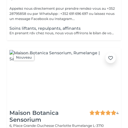
Appelez nous directement pour prendre rendez-vous au +352
28795858 ou par WhatsApp : +352 691 696 697 ou laissez nous
un message Facebook ou Instagram...
Soins liftants, repulpants, affinants
En prenant rdv chez nous, nous vous offrirons le bilan de votre peau du visage par Intelligence Artificielle!! Appelez nous au 28795858 ou envoyez un message par facebook ou instagram JFG CLINIC BELVAL, ou par whatsapp au 691 696 697, à très bientôt!!
Nouveau
Maison Botanica
4
Sensorium
6, Place Grande-Duchesse Charlotte
Rumelange L-3710