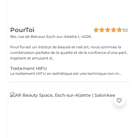
PourToi
122
164, rue de Belvaux
Esch-sur-Alzette L-4026
PourToi est un institut de beauté et nail art, nous sommes la
combinaison parfaite de la qualité et de la confiance d'une part,
inspirant et amusant d...
Traitement HIFU
Le traitement HIFU en esthétique est une technique non invasive utilisant des ultrasons focalisés pour chauffer et stimuler la peau, réduisant la graisse ou raffermissant les tissus (comme pour le rajeunissement facial), avec précision et sans chirurgie. Sous réserve d'une première évaluation.