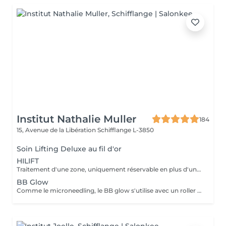
Institut Nathalie Muller
184
15, Avenue de la Libération
Schifflange L-3850
Soin Lifting Deluxe au fil d'or
HILIFT
Traitement d'une zone, uniquement réservable en plus d'un soin nettoyant HILIFT : appareil haute technologie combinant la cryothérapie et la radiofréquence dernière génération. Pour une peau liftée, raffermie, réduit les poches et cernes, élimine résultats durables
BB Glow
Comme le microneedling, le BB glow s'utilise avec un roller ou un stylo doté de nano-aiguilles plus fines qui font pénétrer un sérum, cette fois-ci teinté. Compatible à tout profil cutané, ce soin esthétique permet de masquer les imperfections, d'unifier le teint et d'hydrater la peau.