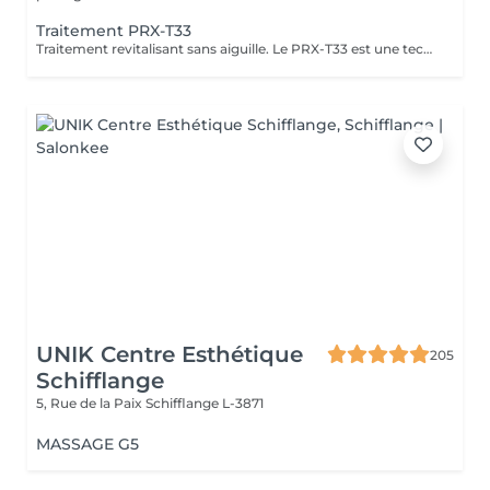
Traitement PRX-T33
Traitement revitalisant sans aiguille. Le PRX-T33 est une technique de rajeunissement très efficace et non invasive. Il procure une hydratation profonde et immédiate . Le PRX-T33 est un traitement innovant qui permet de retrouver une peau éclatante et revitalisée,sans les inconvénients d'autres techniques invasives.
UNIK Centre Esthétique
205
Schifflange
5, Rue de la Paix
Schifflange L-3871
MASSAGE G5