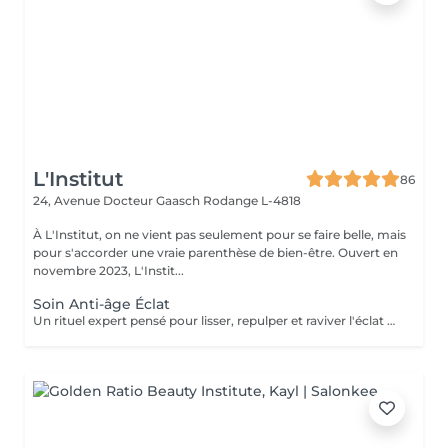
L'Institut
86
24, Avenue Docteur Gaasch
Rodange L-4818
À L'Institut, on ne vient pas seulement pour se faire belle, mais
pour s'accorder une vraie parenthèse de bien-être. Ouvert en
novembre 2023, L'Instit...
Soin Anti-âge Éclat
Un rituel expert pensé pour lisser, repulper et raviver l'éclat de la peau. Le soin débute par un nettoyage doux au savon purifiant, suivi de vapeur pour préparer la peau et faciliter l'extraction des comédons si nécessaire. Un soin de jour repulpant et régénérant, délicatement parfumé aux feuilles de figuier fraîches, est appliqué lors d'un massage profond et relaxant. Le contour des yeux est travaillé avec précision pour lisser les traits et redonner luminosité au regard. Le soin s'achève par l'application d'un masque collagène anti-rides, offrant une peau visiblement plus ferme, lissée et éclatante. 60' min 89,90€