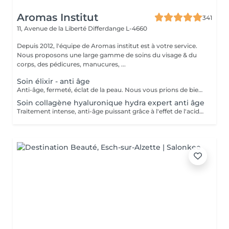
Aromas Institut
341
11, Avenue de la Liberté
Differdange L-4660
Depuis 2012, l'équipe de Aromas institut est à votre service.
Nous proposons une large gamme de soins du visage & du
corps, des pédicures, manucures, ...
Soin élixir - anti âge
Anti-âge, fermeté, éclat de la peau. Nous vous prions de bien vouloir respecter votre rendez-vous. En prenant rendez-vous, vous occupez une place, dont une autre personne aurait éventuellement besoin. Tout rendez-vous non annulé 24h en avance, est susceptible d'être facturé. (Si vous ne pouvez pas vous présenter à votre RDV, proposez-le éventuellement à un proche ou à un ami) Toute l'équipe de Aromas Institut vous remercie pour votre respect et votre compréhension.
Soin collagène hyaluronique hydra expert anti âge
Traitement intense, anti-âge puissant grâce à l'effet de l'acide hyaluronique. Repulpe les ridules, apporte de l'éclat au teint, la peau parait plus lisse. Nous vous prions de bien vouloir respecter votre rendez-vous. En prenant rendez-vous, vous occupez une place, dont une autre personne aurait éventuellement besoin. Tout rendez-vous non annulé 24h en avance, est susceptible d'être facturé. (Si vous ne pouvez pas vous présenter à votre RDV, proposez-le éventuellement à un proche ou à un ami) Toute l'équipe de Aromas Institut vous remercie pour votre respect et votre compréhension.