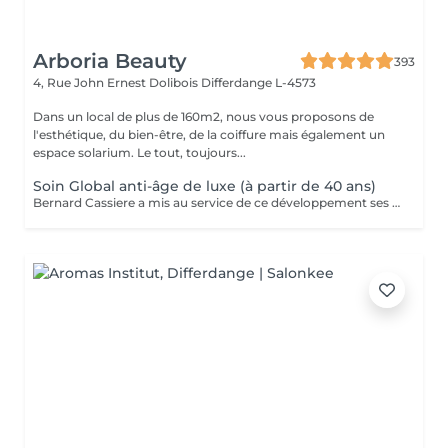
Arboria Beauty
393
4, Rue John Ernest Dolibois
Differdange L-4573
Dans un local de plus de 160m2, nous vous proposons de
l'esthétique, du bien-être, de la coiffure mais également un
espace solarium. Le tout, toujours...
Soin Global anti-âge de luxe (à partir de 40 ans)
Bernard Cassiere a mis au service de ce développement ses formulateurs les plus expérimentés, sélectionnant avec le plus grand soin les ingrédients les plus précieux et les plus efficaces... Élaboré avec soin comme un bijou pour améliorer la qualité et l'éclat de votre teint. Action: Dynamiser le renouvellement cellulaire. Rétablir l'élasticité et resynchroniser le processus de mélanisation. Nourrir pour redensifier les tissus.