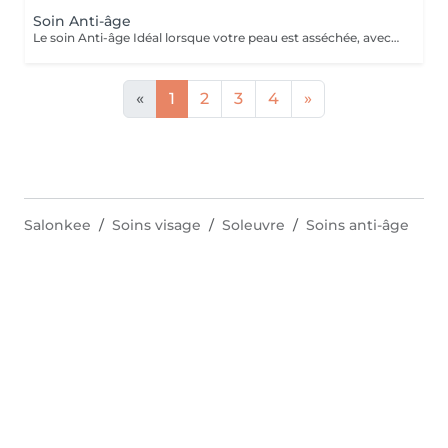
Soin Anti-âge
Le soin Anti-âge Idéal lorsque votre peau est asséchée, avec rides et ridules, relâchement et perte de fermeté. Votre peau sera revitalisée, énergisée. Ce soin sert à ralentir et prévenir la dégradation cellulaire. Le soin contour des yeux est inclus.
«
1
2
3
4
»
Salonkee
Soins visage
Soleuvre
Soins anti-âge