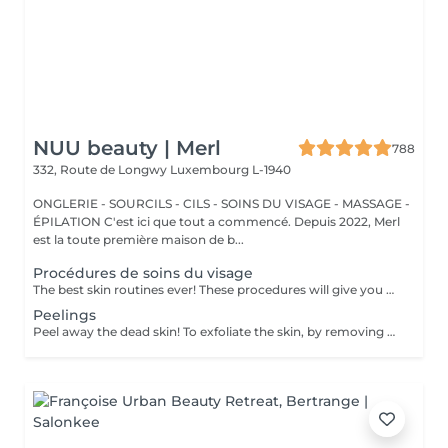
NUU beauty | Merl
788
332, Route de Longwy
Luxembourg L-1940
ONGLERIE - SOURCILS - CILS - SOINS DU VISAGE - MASSAGE -
ÉPILATION C'est ici que tout a commencé. Depuis 2022, Merl
est la toute première maison de b...
Procédures de soins du visage
The best skin routines ever! These procedures will give you an immediate visible result such as shiny, smooth, soft and hydrate skin. Carboxy CO2 - involves applying a small amount of carbon dioxide gas underneath the skin. It can be used to treat stretch marks, dark circles under the eyes. Bioplazma - improves the general condition of the skin, removes inflammation and peeling, reduces the depth and number of folds, and narrow pores. New age - regenerates and rejuvenates, reduces dryness, to improve the texture, and will give elasticity and firmness of the skin around the eyes. Skin detox - removing as many of the impurities, toxins, pollutants, and dead skin cells clogging your pores as possible to cleanse, treat, brighten, hydrate, and soothe your skin. Flesh beauty - includes moisturising mask, cream and face massage. Gives shiny and smooth skin as the result. Hydratation aqua power - is the first rescue for hypersensitive and dehydrated skin. Aimed at strengthening the hydrolipidic barrier of the skin. Includes face massage and alginate mask at the end to consolidate the result. Gives an immediate visible result such as smooth and shiny and tightened skin. Recovery Procedure for anti-stress therapy to soothe, strengthen, and accelerate skin recovery. The procedure prevents redness and sensitivity, significantly reduces the skin's inflammatory response, and lowers the risk of scarring. It also enhances the effectiveness of fractional and aggressive treatments over a long period. Age restrictions: recommended to do from 20 years. Post procedure recommendations: there are no post recommendations after these procedures. Frequency: once in 1 week, 4-8 times.
Peelings
Peel away the dead skin! To exfoliate the skin, by removing dead skin cells and minimising the appearance of open pores. *We have a big amount of peeling to choose from. If you are not sure which one you are looking for - you can book any of them and decide with the beautician in the beauty space which one suits your skin. How is peeling done: - skin is cleaned with special cleanser - peeling solution is applied and leaved on skin for 15 minutes - peeling solution is removed - face cream is applied Age restrictions: recommended to do from 18 years. Post procedure recommendations: do not visit sauna, do not sunbathe for 24 hours after the procedure. Frequency: once in 7-21 days depending on peeling solution, 5 times.