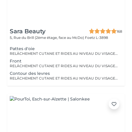
Sara Beauty
168
5, Rue du Brill (2ème étage, face au McDo)
Foetz L-3898
Pattes d'oie
RELÄCHEMENT CUTANE ET RIDES AU NIVEAU DU VISAGE OU DU CORPS. PAS BESOIN DE PASSER PAR LA CASE CHIRURGIE POUR LES ÉLIMINER. LE PLASMA LIFT EST UNE TECHNIQUE ESTHÉTIQUE NON-INVASIVE QUI PROMET UN RAJEUNISSEMENT CUTANÉ RAPIDE ET EFFICACE.
Front
RELÄCHEMENT CUTANE ET RIDES AU NIVEAU DU VISAGE OU DU CORPS. PAS BESOIN DE PASSER PAR LA CASE CHIRURGIE POUR LES ÉLIMINER. LE PLASMA LIFT EST UNE TECHNIQUE ESTHÉTIQUE NON-INVASIVE QUI PROMET UN RAJEUNISSEMENT CUTANÉ RAPIDE ET EFFICACE.
Contour des levres
RELÄCHEMENT CUTANE ET RIDES AU NIVEAU DU VISAGE OU DU CORPS. PAS BESOIN DE PASSER PAR LA CASE CHIRURGIE POUR LES ÉLIMINER. LE PLASMA LIFT EST UNE TECHNIQUE ESTHÉTIQUE NON-INVASIVE QUI PROMET UN RAJEUNISSEMENT CUTANÉ RAPIDE ET EFFICACE.