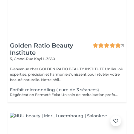
Golden Ratio Beauty
71
Institute
5, Grand-Rue
Kayl L-3650
Bienvenue chez GOLDEN RATIO BEAUTY INSTITUTE Un lieu où
expertise, précision et harmonie s'unissent pour révéler votre
beauté naturelle. Notre phil...
Forfait micronndling ( cure de 3 séances)
Régénération Fermeté Éclat Un soin de revitalisation profonde qui stimule naturellement la peau grâce à de micro-aiguilles très fines. Le microneedling crée de minuscules perforations à la surface de la peau, déclenchant un processus de réparation intense : production de collagène, d'élastine et meilleure absorption des actifs. Ce traitement améliore visiblement : la texture de la peau, les ridules, les pores dilatés, les cicatrices d'acné, le teint terne ou irrégulier. Résultat : une peau plus ferme, plus lisse, lumineuse et visiblement régénérée. En cure 3 Séances