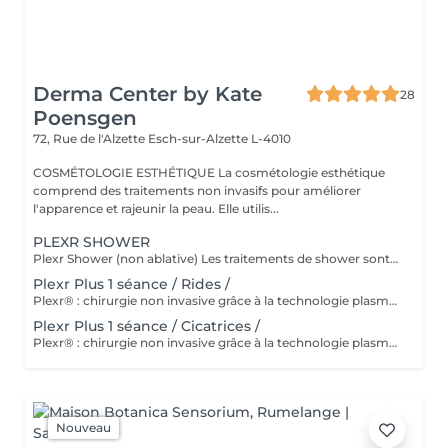
Derma Center by Kate
28
Poensgen
72, Rue de l'Alzette
Esch-sur-Alzette L-4010
COSMÉTOLOGIE ESTHÉTIQUE La cosmétologie esthétique
comprend des traitements non invasifs pour améliorer
l'apparence et rajeunir la peau. Elle utilis...
PLEXR SHOWER
Plexr Shower (non ablative) Les traitements de shower sont nano-ablatifs et provoquent des micro-ouvertures pour permettre aux traitements cutanés de favoriser la reconstruction du collagène. Aucun temps d'arrêt n'est observé avec ce traitement et la récupération ressemble à un coup de soleil. Les résultats sont visibles sur 2 mois, c'est pourquoi il est important de retourner au bureau pour voir les photos avant et après. Ce traitement remplace le besoin de microneedling, de produits de comblement dermique et d'injections de toxine botulique. Le soin du visage sous la Plexr shower est un traitement non ablatif pour la réduction des rides, les pores dilatés, l'acné et le rajeunissement de la peau. Il utilise une pointe triangulaire spécifique pour délivrer le traitement, ce qui crée un effet raffermissant et liftant instantané. Il élimine les cellules mortes de la peau et fournit une biostimulation pour le rajeunissement de la peau. Le meilleur, c'est que le soin du visage sous la douche Plexr n'a AUCUN TEMPS D'ARRÊT. La pointe Plexr crée un gros éclair de plasma qui concentre l'énergie sur un point juste en dessous de la pointe. Cette pointe triangulaire répartit l'énergie sur toute la longueur en de nombreux éclairs de plasma nano. Ainsi, au lieu de sublimer et de coaguler la peau, la douche Plexr crée des « points » nano Plexr pour une amélioration visible de la peau. Le traitement par douche plasma peut également être utilisé à d'autres fins : - Raffermissement de la peau - Traitement de la pigmentation - Amélioration du teint/tonus de la peau - Traitement des rides et ridules - Lifting et régénération non ablatifs
Plexr Plus 1 séance / Rides /
Plexr® : chirurgie non invasive grâce à la technologie plasma Le premier appareil plasma au monde utilisé en médecine esthétique, breveté internationalement. Une technique de médecine esthétique dédiée aux traitements non invasifs d'excès de peau, dans des indications esthétiques et dermatologiques. Cet appareil permet de réaliser des actes esthétiques, auparavant réalisés uniquement par la chirurgie. Sa très grande précision, cible le traitement de manière très localisée sans endommager les tissus environnants. Indications : - Correction des paupières : inférieures et supérieures - Rides : Code barres, pattes d'oies, plis pré-auriculaires, péribuccales, plis du coup, relâchement cutané - Cicatrices : acné, chéloïde - Taches localisées : lentigos, éphélides, vieillesse - Actes dermatologiques : verrues, angiomes, xanthélasma, fibromes, herpès simplex, hyperkératose Le tarif est variable selon la zone à traiter. Consultation et diagnostic gratuit avant traitement.
Plexr Plus 1 séance / Cicatrices /
Plexr® : chirurgie non invasive grâce à la technologie plasma Le premier appareil plasma au monde utilisé en médecine esthétique, breveté internationalement. Une technique de médecine esthétique dédiée aux traitements non invasifs d'excès de peau, dans des indications esthétiques et dermatologiques. Cet appareil permet de réaliser des actes esthétiques, auparavant réalisés uniquement par la chirurgie. Sa très grande précision, cible le traitement de manière très localisée sans endommager les tissus environnants. Indications : - Correction des paupières : inférieures et supérieures - Rides : Code barres, pattes d'oies, plis pré-auriculaires, péribuccales, plis du coup, relâchement cutané - Cicatrices : acné, chéloïde - Taches localisées : lentigos, éphélides, vieillesse - Actes dermatologiques : verrues, angiomes, xanthélasma, fibromes, herpès simplex, hyperkératose
Nouveau