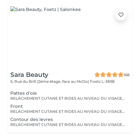
Sara Beauty
168
5, Rue du Brill (2ème étage, face au McDo)
Foetz L-3898
Pattes d'oie
RELÄCHEMENT CUTANE ET RIDES AU NIVEAU DU VISAGE OU DU CORPS. PAS BESOIN DE PASSER PAR LA CASE CHIRURGIE POUR LES ÉLIMINER. LE PLASMA LIFT EST UNE TECHNIQUE ESTHÉTIQUE NON-INVASIVE QUI PROMET UN RAJEUNISSEMENT CUTANÉ RAPIDE ET EFFICACE.
Front
RELÄCHEMENT CUTANE ET RIDES AU NIVEAU DU VISAGE OU DU CORPS. PAS BESOIN DE PASSER PAR LA CASE CHIRURGIE POUR LES ÉLIMINER. LE PLASMA LIFT EST UNE TECHNIQUE ESTHÉTIQUE NON-INVASIVE QUI PROMET UN RAJEUNISSEMENT CUTANÉ RAPIDE ET EFFICACE.
Contour des levres
RELÄCHEMENT CUTANE ET RIDES AU NIVEAU DU VISAGE OU DU CORPS. PAS BESOIN DE PASSER PAR LA CASE CHIRURGIE POUR LES ÉLIMINER. LE PLASMA LIFT EST UNE TECHNIQUE ESTHÉTIQUE NON-INVASIVE QUI PROMET UN RAJEUNISSEMENT CUTANÉ RAPIDE ET EFFICACE.