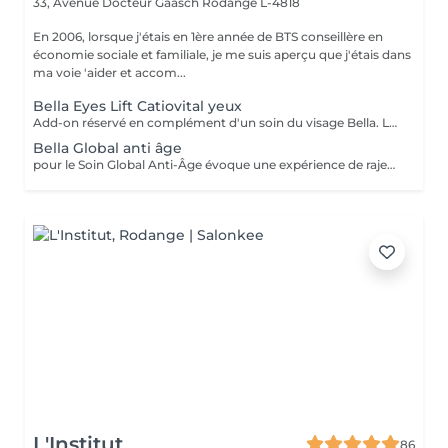
33, Avenue Docteur Gaasch
Rodange L-4818
En 2006, lorsque j'étais en 1ère année de BTS conseillère en
économie sociale et familiale, je me suis aperçu que j'étais dans
ma voie 'aider et accom...
Bella Eyes Lift Catiovital yeux
Add-on réservé en complément d'un soin du visage Bella. Le soin Bella Eyes Lift est dédié à la jeunesse du regard. Il combine expertise manuelle et technologie Catiovital pour traiter en douceur la zone sensible du contour de l'il. Les bénéfices : Rides et ridules lissées (pattes d'oie, ride du lion) Cernes et poches atténués Peau du contour des yeux raffermie et hydratée Regard plus lumineux et reposé Un soin ciblé et efficace, réservé en complément d'un soin du visage Bella, idéal pour défatiguer et rajeunir instantanément le regard.
Bella Global anti âge
pour le Soin Global Anti-Âge évoque une expérience de rajeunissement complet. Ce traitement commence par l'application de produits hautement concentrés en ingrédients anti-âge, spécialement sélectionnés pour leurs propriétés revitalisantes. Des techniques avancées, telles que la stimulation cellulaire et la régénération cutanée, sont utilisées pour cibler les signes du vieillissement. Le Soin Global Anti-Âge offre une approche holistique, visant à hydrater, raffermir et restaurer la vitalité de la peau, procurant ainsi une sensation de jeunesse et de bien-être global.
L'Institut
86