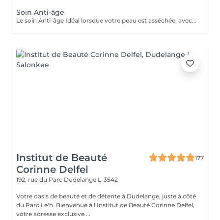
Soin Anti-âge
Le soin Anti-âge Idéal lorsque votre peau est asséchée, avec rides et ridules, relâchement et perte de fermeté. Votre peau sera revitalisée, énergisée. Ce soin sert à ralentir et prévenir la dégradation cellulaire. Le soin contour des yeux est inclus.
Institut de Beauté
177
Corinne Delfel
192, rue du Parc
Dudelange L-3542
Votre oasis de beauté et de détente à Dudelange, juste à côté
du Parc Le'h. Bienvenue à l'Institut de Beauté Corinne Delfel,
votre adresse exclusive ...