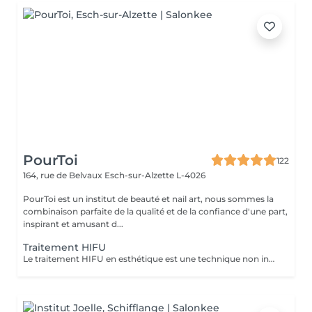
PourToi
122
164, rue de Belvaux
Esch-sur-Alzette L-4026
PourToi est un institut de beauté et nail art, nous sommes la
combinaison parfaite de la qualité et de la confiance d'une part,
inspirant et amusant d...
Traitement HIFU
Le traitement HIFU en esthétique est une technique non invasive utilisant des ultrasons focalisés pour chauffer et stimuler la peau, réduisant la graisse ou raffermissant les tissus (comme pour le rajeunissement facial), avec précision et sans chirurgie. Sous réserve d'une première évaluation.