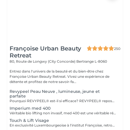
Françoise Urban Beauty
250
Retreat
80, Route de Longwy (City Concorde)
Bertrange L-8060
Entrez dans l'univers de la beauté et du bien-être chez
Françoise Urban Beauty Retreat. Vivez une expérience de
détente et profitez de notre savoir-fa...
Revypeel Peau Neuve , lumineuse, jeune et
parfaite
Pourquoi REVYPEEL® est-il si efficace? REVYPEEL® repose sur une combinaison exclusive de trois acides aux actions complémentaires : Des Résultats Visibles et Durables Effet "peau neuve" : Exfoliation contrôlée pour une texture affínée, un teint éclatant et uniformisé. Anti-âge : Stimulation de la production de collagène pour une peau ferme et repulpée. Anti-imperfections : Réduction des rides, cicatrices d'acné et pores dilatés. Éclaircissant : Diminution des taches pigmentaires et prévention des récidives. 3. Adapté à Tous les Types de Peau , REVYPEEL® s'adapte à chaque besoin : Version LOW : Pour une exfoliation douce, idéale pour les peaux sensibles ou en entretien. 4. Sécurité et Confort Contrôle optimal :pas de risques d'irritation ou de rougeurs. Contrairement aux peelings agressifs, REVYPEEL® offre une récupération rapide
Imperium med 400
Véritable bio lifting non invasif, med 400 est une véritable révolution dans le domaine de l'esthétique. Combinant la diathermologie et la diathermo-concentration, cette technique va complètement régénérer la peau, raffermir les muscles faciaux, vascularisé les tissus profonds, ré oxygéner les tissus du visage, traiter le relâchement, les rides faciales et le cou. Le traitement va débarrasser la peau de toutes ses impuretés. Puis,la sonophorèse, innovation agissant comme une mésothérapie sans aiguilles, va permettre la pénétration de tous les actifs. Les résultats sont visibles dès la première séance. Cure de 6 soins - Prix 1100
Touch & Lift Visage
En exclusivité Luxembourgeoise à l'institut Françoise, retrouvez la solution naturelle, non invasive et efficace pour répondre à votre souhait de rajeunissement durable. Le visage, l'ovale et le cou sont redessinés et retrouvent leur tonicité, les rides et plis s'atténuent, le regard retrouve sa luminosité. Les résultats sont visibles dès la première séance. Chaque traitement doit être fait tous les deux mois. Cure de 3 Soins - Prix 1029 Cure de 5 Soins - Prix 1560