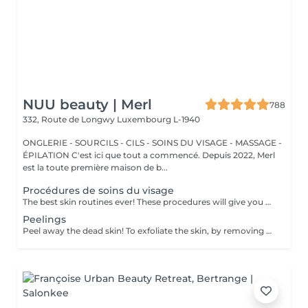
NUU beauty | Merl
788
332, Route de Longwy
Luxembourg L-1940
ONGLERIE - SOURCILS - CILS - SOINS DU VISAGE - MASSAGE -
ÉPILATION C'est ici que tout a commencé. Depuis 2022, Merl
est la toute première maison de b...
Procédures de soins du visage
The best skin routines ever! These procedures will give you an immediate visible result such as shiny, smooth, soft and hydrate skin. Carboxy CO2 - involves applying a small amount of carbon dioxide gas underneath the skin. It can be used to treat stretch marks, dark circles under the eyes. Bioplazma - improves the general condition of the skin, removes inflammation and peeling, reduces the depth and number of folds, and narrow pores. New age - regenerates and rejuvenates, reduces dryness, to improve the texture, and will give elasticity and firmness of the skin around the eyes. Skin detox - removing as many of the impurities, toxins, pollutants, and dead skin cells clogging your pores as possible to cleanse, treat, brighten, hydrate, and soothe your skin. Flesh beauty - includes moisturising mask, cream and face massage. Gives shiny and smooth skin as the result. Hydratation aqua power - is the first rescue for hypersensitive and dehydrated skin. Aimed at strengthening the hydrolipidic barrier of the skin. Includes face massage and alginate mask at the end to consolidate the result. Gives an immediate visible result such as smooth and shiny and tightened skin. Recovery Procedure for anti-stress therapy to soothe, strengthen, and accelerate skin recovery. The procedure prevents redness and sensitivity, significantly reduces the skin's inflammatory response, and lowers the risk of scarring. It also enhances the effectiveness of fractional and aggressive treatments over a long period. Age restrictions: recommended to do from 20 years. Post procedure recommendations: there are no post recommendations after these procedures. Frequency: once in 1 week, 4-8 times.
Peelings
Peel away the dead skin! To exfoliate the skin, by removing dead skin cells and minimising the appearance of open pores. *We have a big amount of peeling to choose from. If you are not sure which one you are looking for - you can book any of them and decide with the beautician in the beauty space which one suits your skin. How is peeling done: - skin is cleaned with special cleanser - peeling solution is applied and leaved on skin for 15 minutes - peeling solution is removed - face cream is applied Age restrictions: recommended to do from 18 years. Post procedure recommendations: do not visit sauna, do not sunbathe for 24 hours after the procedure. Frequency: once in 7-21 days depending on peeling solution, 5 times.