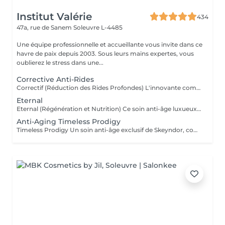
Institut Valérie
434
47a, rue de Sanem
Soleuvre L-4485
Une équipe professionnelle et accueillante vous invite dans ce
havre de paix depuis 2003. Sous leurs mains expertes, vous
oublierez le stress dans une...
Corrective Anti-Rides
Correctif (Réduction des Rides Profondes) L'innovante combinaison de 3 mécanismes d'actions dans un même soin (peeling biologique, combleur, décontractant) est en mesure de produire un effet lissant sur les rides les plus profondes et sur les rides d'expressions. Ce soin est une alternative aux traitements chirurgicaux tels que botox ou filler. Résultat : Une peau plus lisse et un teint unifié avec des rides atténuées.
Eternal
Eternal (Régénération et Nutrition) Ce soin anti-âge luxueux utilise des cellules souches végétales pour régénérer la peau et lui apporter une nutrition en profondeur. Il restaure le volume et la vitalité des couches cutanées. Résultat : Une peau plus ferme, redensifiée et pleine de vitalité.
Anti-Aging Timeless Prodigy
Timeless Prodigy Un soin anti-âge exclusif de Skeyndor, conçu pour les peaux les plus exigeantes. Ce traitement de luxe combine plus de 50 ingrédients actifs, dont de la truffe blanche, du champagne et pour régénérer, raffermir et rajeunir la peau de manière intense.Une nouvelle dimension de traitement cosmétique basée sur la technologie multigénétique qui réveille la jeunesse des gènes cutanés, en agissant sur le vieillissement des cellules. Résultat : Une peau plus lisse, éclatante et visiblement plus jeune, avec une texture raffinée et une hydratation maximale. Ce soin comporte un travail manuel et avec l'appareil MEGAN de Skeyndor Pour la première fois, Tri Synergy Tech associe tout le potentiel de éléments Hi-Freq, Dermaboost et Deep RGB à un appareil multi-traitement unique qui crée une synergie parfaite aux effets spectaculaires.