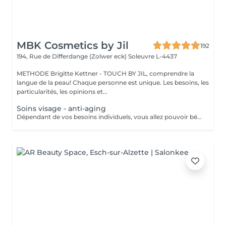
MBK Cosmetics by Jil
192
194, Rue de Differdange (Zolwer eck)
Soleuvre L-4437
METHODE Brigitte Kettner - TOUCH BY JIL, comprendre la
langue de la peau! Chaque personne est unique. Les besoins, les
particularités, les opinions et...
Soins visage - anti-aging
Dépendant de vos besoins individuels, vous allez pouvoir bénéficier de soins adaptés à votre type de peau. Le prix va ensuite varier dépendant du soin finalement prèsté : - Pre-aging : Commencez la lute anti-âge contre les rides et les ridules très tôt avec des isoflavones naturelles (à partir de 110 euros) - Anti-Aging : Traitement en profondeur contre les radicaux libres, la déshydratation et le relachement cutané (à partir de 130 euros) - Anti-Aging de luxe : Soin anti-âge raffermissant et remodelant pour les plus peaux très exigeantes (à partir de 150 euros)