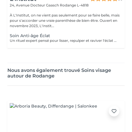
24, Avenue Docteur Gaasch
Rodange L-4818
À L'Institut, on ne vient pas seulement pour se faire belle, mais
pour s'accorder une vraie parenthèse de bien-être. Ouvert en
novembre 2023, L'Instit...
Soin Anti-âge Éclat
Un rituel expert pensé pour lisser, repulper et raviver l'éclat de la peau. Le soin débute par un nettoyage doux au savon purifiant, suivi de vapeur pour préparer la peau et faciliter l'extraction des comédons si nécessaire. Un soin de jour repulpant et régénérant, délicatement parfumé aux feuilles de figuier fraîches, est appliqué lors d'un massage profond et relaxant. Le contour des yeux est travaillé avec précision pour lisser les traits et redonner luminosité au regard. Le soin s'achève par l'application d'un masque collagène anti-rides, offrant une peau visiblement plus ferme, lissée et éclatante. 60' min 89,90€
Nous avons également trouvé Soins visage
autour de Rodange