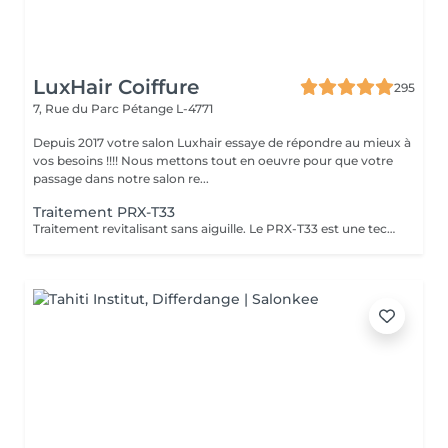
LuxHair Coiffure
295
7, Rue du Parc
Pétange L-4771
Depuis 2017 votre salon Luxhair essaye de répondre au mieux à
vos besoins !!!! Nous mettons tout en oeuvre pour que votre
passage dans notre salon re...
Traitement PRX-T33
Traitement revitalisant sans aiguille. Le PRX-T33 est une technique de rajeunissement très efficace et non invasive. Il procure une hydratation profonde et immédiate . Le PRX-T33 est un traitement innovant qui permet de retrouver une peau éclatante et revitalisée,sans les inconvénients d'autres techniques invasives.