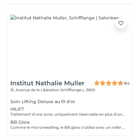
Institut Nathalie Muller
184
15, Avenue de la Libération
Schifflange L-3850
Soin Lifting Deluxe au fil d'or
HILIFT
Traitement d'une zone, uniquement réservable en plus d'un soin nettoyant HILIFT : appareil haute technologie combinant la cryothérapie et la radiofréquence dernière génération. Pour une peau liftée, raffermie, réduit les poches et cernes, élimine résultats durables
BB Glow
Comme le microneedling, le BB glow s'utilise avec un roller ou un stylo doté de nano-aiguilles plus fines qui font pénétrer un sérum, cette fois-ci teinté. Compatible à tout profil cutané, ce soin esthétique permet de masquer les imperfections, d'unifier le teint et d'hydrater la peau.