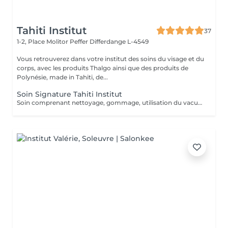
Tahiti Institut
37
1-2, Place Molitor Peffer
Differdange L-4549
Vous retrouverez dans votre institut des soins du visage et du
corps, avec les produits Thalgo ainsi que des produits de
Polynésie, made in Tahiti, de...
Soin Signature Tahiti Institut
Soin comprenant nettoyage, gommage, utilisation du vacuum, modelage à l'huile de coco, masque spécifique anti-âge, fils de soie de collagène et sérum aux feuilles d'or, luminothérapie esthétique.