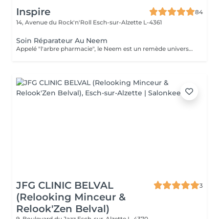
Inspire
84
14, Avenue du Rock'n'Roll
Esch-sur-Alzette L-4361
Soin Réparateur Au Neem
Appelé "l'arbre pharmacie", le Neem est un remède universel en Inde. Profitez de ses bienfaits pour préserver la jeunesse de votre peau.
JFG CLINIC BELVAL
3
(Relooking Minceur &
Relook'Zen Belval)
9, Boulevard du Jazz
Esch-sur-Alzette L-4370