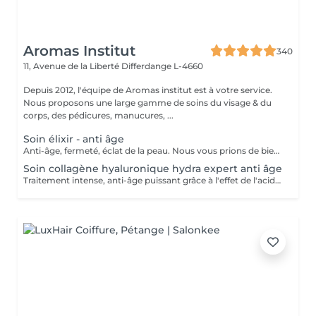
Aromas Institut
340
11, Avenue de la Liberté
Differdange L-4660
Depuis 2012, l'équipe de Aromas institut est à votre service.
Nous proposons une large gamme de soins du visage & du
corps, des pédicures, manucures, ...
Soin élixir - anti âge
Anti-âge, fermeté, éclat de la peau. Nous vous prions de bien vouloir respecter votre rendez-vous. En prenant rendez-vous, vous occupez une place, dont une autre personne aurait éventuellement besoin. Tout rendez-vous non annulé 24h en avance, est susceptible d'être facturé. (Si vous ne pouvez pas vous présenter à votre RDV, proposez-le éventuellement à un proche ou à un ami) Toute l'équipe de Aromas Institut vous remercie pour votre respect et votre compréhension.
Soin collagène hyaluronique hydra expert anti âge
Traitement intense, anti-âge puissant grâce à l'effet de l'acide hyaluronique. Repulpe les ridules, apporte de l'éclat au teint, la peau parait plus lisse. Nous vous prions de bien vouloir respecter votre rendez-vous. En prenant rendez-vous, vous occupez une place, dont une autre personne aurait éventuellement besoin. Tout rendez-vous non annulé 24h en avance, est susceptible d'être facturé. (Si vous ne pouvez pas vous présenter à votre RDV, proposez-le éventuellement à un proche ou à un ami) Toute l'équipe de Aromas Institut vous remercie pour votre respect et votre compréhension.