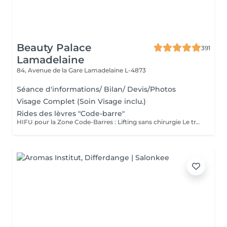
Beauty Palace
391
Lamadelaine
84, Avenue de la Gare
Lamadelaine L-4873
Séance d'informations/ Bilan/ Devis/Photos
Visage Complet (Soin Visage inclu.)
Rides des lèvres "Code-barre"
HIFU pour la Zone Code-Barres : Lifting sans chirurgie Le traitement HIFU (Ultrasons Focalisés de Haute Intensité) est une solution non invasive qui agit en profondeur pour traiter les rides verticales au-dessus des lèvres, communément appelées code-barres. En ciblant les couches profondes de la peau, le HIFU stimule la production de collagène et de fibres élastiques, redonnant ainsi fermeté, tonicité et jeunesse à cette zone délicate. Quels sont les bienfaits ? Lissage des rides verticales autour de la bouche Effet raffermissant et lifting naturel Résultats visibles après une seule séance, avec un effet durable qui se renforce dans les mois qui suivent Traitement non invasif, sans injection ni chirurgie Pourquoi choisir le HIFU ? Le HIFU est une alternative idéale aux traitements chirurgicaux pour rajeunir et raffermir la peau du visage, en particulier la zone code-barres. Ce soin stimule naturellement la production de collagène, vous offrant ainsi un résultat naturel, sans période de récupération. Découvrez un sourire plus lisse et une peau redynamisée grâce à notre traitement HIFU !