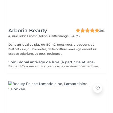
Arboria Beauty
393
4, Rue John Ernest Dolibois
Differdange L-4573
Dans un local de plus de 160m2, nous vous proposons de
l'esthétique, du bien-être, de la coiffure mais également un
espace solarium. Le tout, toujours...
Soin Global anti-âge de luxe (à partir de 40 ans)
Bernard Cassiere a mis au service de ce développement ses formulateurs les plus expérimentés, sélectionnant avec le plus grand soin les ingrédients les plus précieux et les plus efficaces... Élaboré avec soin comme un bijou pour améliorer la qualité et l'éclat de votre teint. Action: Dynamiser le renouvellement cellulaire. Rétablir l'élasticité et resynchroniser le processus de mélanisation. Nourrir pour redensifier les tissus.