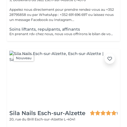
Appelez nous directement pour prendre rendez-vous au +352
28795858 ou par WhatsApp : +352 691 696 697 ou laissez nous
un message Facebook ou Instagram...
Soins liftants, repulpants, affinants
En prenant rdv chez nous, nous vous offrirons le bilan de votre peau du visage par Intelligence Artificielle!! Appelez nous au 28795858 ou envoyez un message par facebook ou instagram JFG CLINIC BELVAL, ou par whatsapp au 691 696 697, à très bientôt!!
Nouveau
Sila Nails Esch-sur-Alzette
1
20, rue du Brill
Esch-sur-Alzette L-4041