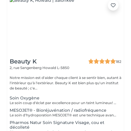
Beauty K
182
2, rue Sangenberg
Howald L-5850
Notre mission est d'aider chaque client à se sentir bien, autant à
l'intérieur qu'à l'extérieur. Beauty K est bien plus qu'un institut
de beauté ; c'e...
Soin Oxygène
Le soin coup d'éclat par excellence pour un teint lumineux! Ce traitement innovant redonne vie aux teints ternes et traite efficacement l'acné et la rosacée. Grâce à un jet concentré d'oxygène, il offre une bouffée de fraîcheur à votre peau. Notre soin Oxygène débute par un peeling chimique professionnel, qui nettoie en profondeur et élimine les cellules mortes. Ensuite, un sérum spécialement formulé est appliqué, pénétrant les couches profondes de l'épiderme grâce au jet d'oxygène. Cette méthode favorise une absorption optimale des nutriments, réoxygénant et revitalisant la peau de l'intérieur. Le résultat ? Une peau purifiée, un teint éclatant et une sensation de fraîcheur durable, idéale pour améliorer texture et apparence de la peau.
MESOJET® - Bioréjuvénation / radiofréquence
Le soin d'hydroporation MESOJET® est une technique avancée de soin de la peau qui associe drainage du visage, exfoliation et hydroporation pour améliorer l'apparence et la santé de la peau. En utilisant une pression par barophorèse, l'hydroporation permet une pénétration plus profonde des substances bénéfiques, optimisant leur absorption. Combiné à la radiofréquence, le MESOJET® stimule la régénération cellulaire et améliore l'élasticité de la peau. Ce soin offre des résultats remarquables pour le rajeunissement, l'hydratation, le raffermissement et la correction de divers problèmes cutanés : rides, perte de fermeté, déshydratation, hyperpigmentation, cicatrices d'acné et autres imperfections.
Pharmos Natur Soin Signature Visage, cou et
décolleté