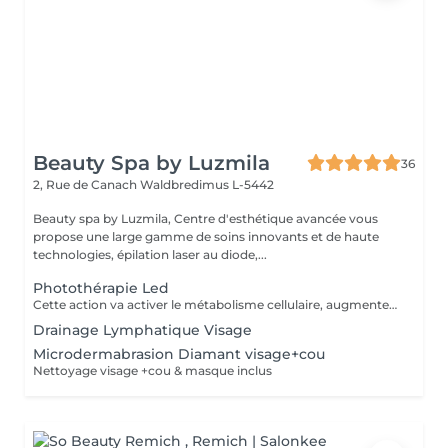
Beauty Spa by Luzmila
36
2, Rue de Canach
Waldbredimus L-5442
Beauty spa by Luzmila, Centre d'esthétique avancée vous
propose une large gamme de soins innovants et de haute
technologies, épilation laser au diode,...
Photothérapie Led
Cette action va activer le métabolisme cellulaire, augmenter l'oxygénation des tissus et stimuler les fibroblastes. Les cellules fabriquent le collagène et d'autres substances pour le soutien de la peau.
Drainage Lymphatique Visage
Microdermabrasion Diamant visage+cou
Nettoyage visage +cou & masque inclus