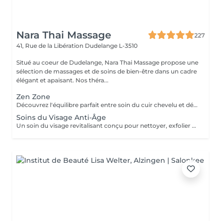
Nara Thai Massage
227
41, Rue de la Libération
Dudelange L-3510
Situé au coeur de Dudelange, Nara Thai Massage propose une
sélection de massages et de soins de bien-être dans un cadre
élégant et apaisant. Nos théra...
Zen Zone
Découvrez l'équilibre parfait entre soin du cuir chevelu et détente du haut du corps. Ce rituel bien-être associe un Head Spa de 60 minutes à un Massage Dos & Épaules Office Syndrome de 30 minutes pour relâcher les tensions, apaiser l'esprit et procurer une profonde sensation de bien-être. Comprend : Head Spa 60 min Massage Dos & Épaules Office Syndrome 30 min
Soins du Visage Anti-Âge
Un soin du visage revitalisant conçu pour nettoyer, exfolier et nourrir la peau tout en favorisant un teint frais et éclatant. Associant des produits de soin soigneusement sélectionnés à des techniques de massage relaxantes du visage, ce traitement laisse la peau douce, rafraîchie et parfaitement soignée.