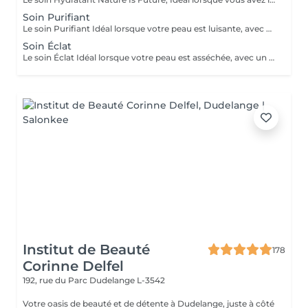
Soin Purifiant
Le soin Purifiant Idéal lorsque votre peau est luisante, avec des boutons et/ou des points noirs. Votre peau sera purifiée, assainie et votre sécrétion de sébum régulée.
Soin Éclat
Le soin Éclat Idéal lorsque votre peau est asséchée, avec un teint terne, poches/cernes. Votre peau sera revitalisée, relipidée et décongestionnée et beaucoup plus éclatante !
Institut de Beauté
178
Corinne Delfel
192, rue du Parc
Dudelange L-3542
Votre oasis de beauté et de détente à Dudelange, juste à côté