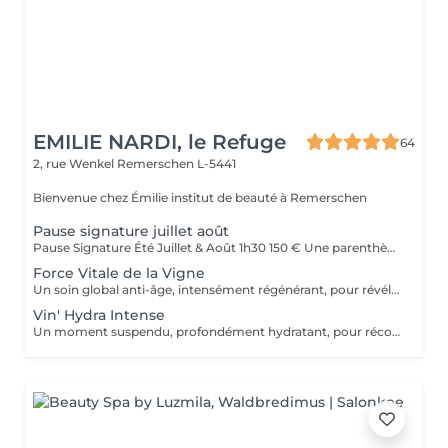
EMILIE NARDI, le Refuge
64
2, rue Wenkel
Remerschen L-5441
Bienvenue chez Émilie institut de beauté à Remerschen
Pause signature juillet août
Pause Signature Été Juillet & Août 1h30 150 € Une parenthèse estivale imaginée pour retrouver légèreté, fraîcheur et éclat, au coeur de l'été. Ce rituel exclusif débute par un massage des jambes légères, associé aux bienfaits de la vigne rouge et du cassis, pour délasser les jambes et stimuler la circulation. Un masque fraîcheur vient ensuite prolonger cette sensation de légèreté. Le visage est ensuite sublimé grâce au Kobido Gua Sha Signature, réalisé avec l'huile sensuelle Vinésime enrichie en pépins de raisin et bourgeons de cassis. Les manuvres liftantes, drainantes et relaxantes redonnent éclat, tonicité et luminosité à la peau. Pour clôturer cette expérience, profitez d'une pause beauté des pieds avec pose de vernis, accompagnée d'une infusion glacée au cassis et à la menthe. Résultat : un corps plus léger, un visage visiblement reposé et lumineux, et un profond sentiment de bien-être. Disponible exclusivement en juillet et août.
Force Vitale de la Vigne
Un soin global anti-âge, intensément régénérant, pour révéler l'éclat originel de la peau. Grâce au Complexe A2OC* - alliance exclusive du Pinot Noir et du Cassis de Bourgogne, riches en antioxydants et actifs oxygénants - ce protocole offre un véritable bain de jouvence cutané. Les traits sont lissés, les défenses naturelles renforcées, la peau plus ferme, visiblement revitalisée. Le teint rayonne comme après un été sur les coteaux. *Anti-oxydant & Oxygénant Cellulaire, innovation exclusive Vinésime.
Vin' Hydra Intense
Un moment suspendu, profondément hydratant, pour réconforter la peau et apaiser l'esprit. Ce soin mêle lissages profonds et acupressions relaxantes, afin de favoriser une détente absolue. La peau retrouve un taux d'hydratation optimal grâce à l'application d'un masque signature Vinésime, gorgé d'actifs millésimés. Le visage paraît reposé, les traits détendus, le teint éclatant de fraîcheur.