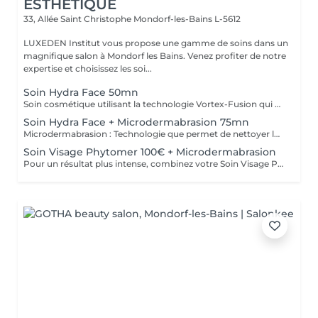
ESTHÉTIQUE
33, Allée Saint Christophe
Mondorf-les-Bains L-5612
LUXEDEN Institut vous propose une gamme de soins dans un
magnifique salon à Mondorf les Bains. Venez profiter de notre
expertise et choisissez les soi...
Soin Hydra Face 50mn
Soin cosmétique utilisant la technologie Vortex-Fusion qui permet de rendre la peau plus saine et lumineuse par évacuation des impuretés des pores. Ces derniers étant totalement purifiés, nous pouvons faire pénétrer de façon indolore des solutions hydratantes riches en antioxydants, peptides et acide hyaluronique. L'Hydra Facial se déroule en 4 étapes : drainage - nettoyage - peeling - hydratation, adaptée à tous types de peau.
Soin Hydra Face + Microdermabrasion 75mn
Microdermabrasion : Technologie que permet de nettoyer la peau des cellules mortes qui s'accumulent et qui nuisent à l'éclat du teint. C'est un peeling intense qui lisse le grain de peau et qui réduit les rides, les cicatrices, l'acné et les taches pigmentaires. A l'aide d'ultrasons ou par procédé "chaud-froid", nous faisons pénétrer intensément dans la peau des boosters ultra concentrés en principes actifs. Pour plus de résultats nous avons combiné ce soin à l'Hydra Facial.
Soin Visage Phytomer 100€ + Microdermabrasion
Pour un résultat plus intense, combinez votre Soin Visage Phytomer avec la Microdermabrasion qui permet de nettoyer la peau des cellules mortes qui s'accumulent et qui nuisent à l'éclat du teint. C'est un peeling intense qui lisse le grain de peau et qui réduit les rides, les cicatrices, l'acné et les taches pigmentaires. A l'aide d'ultrasons nous faisons pénétrer intensément dans la peau des boosters ultra concentrés en principes actifs.