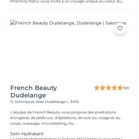
Pharmos Natur vous invite à un voyage unique au coeur du bien-être holistique, où chaque soin devient une véritable cérémonie de régénération. Avec l'utilisation de plantes sacrées telles que l'Aloe Vera fraîche et le Sésame noir, cultivées, récoltées et transformées en respectant les principes cosmiques, dans les lieux les plus énergétiques du monde. Chaque soin devient une source de lumière, de régénération et de relaxation profonde. Cette approche holistique signifie que chaque soin est une expérience qui connecte le corps, l'esprit et l'âme. En appliquant la plante avec une intention claire et consciente, son énergie naturelle se diffuse dans la peau, apportant bien-être et équilibre émotionnel, psychologique et spirituel. Pour masser, nous utilisons la feuille d'Aloe Vera, fraîchement coupée devant vous, est appliqué directement sur la peau, ce qui crée une sensation immédiate de vitalité et de connexion profonde à la nature, mais aussi de régulation, de régénération et d'hydratation profonde de la peau. Nos soins commencent toujours par une analyse approfondie de votre peau, permettant à nos experts de personnaliser chaque étape en fonction de vos besoins spécifiques : peau normale, peau mixte, troubles pigmentaires, hyperpigmentation, peau mature, peau grasse à imperfections, ou couperose. Profitez d'un soin de 60 minutes qui redonne éclat, fermeté et vitalité à votre peau, cou et décolleté. Les produits naturels, soigneusement sélectionnés selon votre type de peau
French Beauty
159
Dudelange
11, Schwaarze Wee
Dudelange L-3474
L'équipe de French'Beauty vous propose des prestations
d'onglerie, de pédicure, d'épilations, de soin du visage et du
corps, massage, microblading, Hy...
Soin Hydratant
Le soin Hydratant Nature Is Future, Idéal lorsque vous avez la sensation de peau qui tire, d'inconfort, squames. Votre peau sera plus lumineuse et plus agréable.