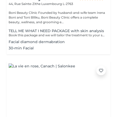
44, Rue Sainte-Zithe
Luxembourg L-2763
Boni Beauty Clinic Founded by husband-and-wife team Irena
Boni and Toni Blliku, Boni Beauty Clinic offers a complete
beauty, wellness, and grooming e...
TELL ME WHAT I NEED PACKAGE with skin analysis
Book this package and we will tailor the treatment to your skin needs. You'll be allocated 1 hour 15 mins and we will do a full consultation. Treatment done in this appointment. Please check prices to ensure you bring enough for the outstanding amount. If unsure, have a budget then we will work to that.
Facial diamond dermabration
30-min Facial