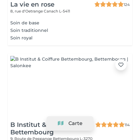
La vie en rose
124
8, rue d‘Oetrange
Canach L-5411
Soin de base
Soin traditionnel
Soin royal
Carte
B Institut & Coiffure
114
Bettembourg
9, Route de Peppange
Bettembourg L-3270