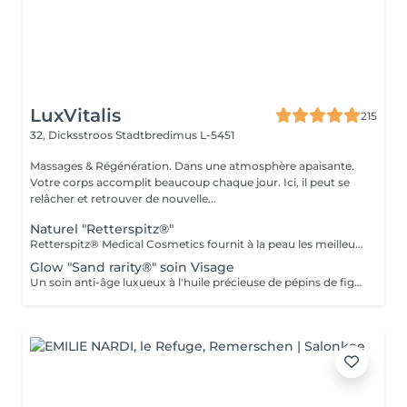
LuxVitalis
215
32, Dicksstroos
Stadtbredimus L-5451
Massages & Régénération. Dans une atmosphère apaisante.
Votre corps accomplit beaucoup chaque jour. Ici, il peut se
relâcher et retrouver de nouvelle...
Naturel "Retterspitz®"
Retterspitz® Medical Cosmetics fournit à la peau les meilleurs produits et ingrédients de soins naturels. Le savoir traditionnel garantit une peau éclatante. Une peau bien soignée est une belle peau. Un teint frais et éclatant n'est pas une question d'âge, mais de soin. La peau est approvisionnée avec les meilleurs ingrédients de soin et des ingrédients naturels tels que le Q10, la provitamine B5, l'urée, des huiles précieuses et des extraits de plantes sélectionnés. Pour Retterspitz, un soin constant signifie également éviter systématiquement les additifs artificiels tels que les agents odorants, les émulsifiants critiques, les composants d'origine animale, les nanoparticules, les conservateurs inutiles, les microplastiques et bien plus encore... Nettoyage, gommage, massage du visage, soin final.
Glow "Sand rarity®" soin Visage
Un soin anti-âge luxueux à l'huile précieuse de pépins de figue de Barbarie régénère et laisse un teint éclatant de fraîcheur. Comprend un nettoyant, un masque, un sérum contour des yeux et une crème de finition. Ingrédients naturels et certifiés : 99 % d'origine naturelle, enrichis en huiles végétales précieuses et certifiés Cosmos Natural, gage d'une qualité irréprochable et de pratiques éthiques.