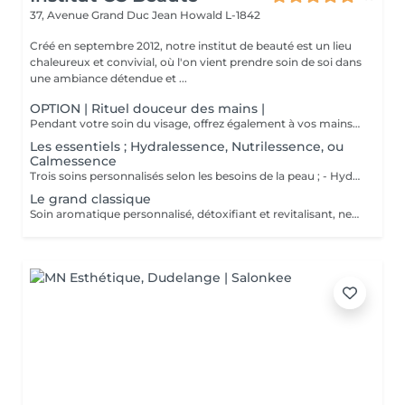
37, Avenue Grand Duc Jean
Howald L-1842
Créé en septembre 2012, notre institut de beauté est un lieu
chaleureux et convivial, où l'on vient prendre soin de soi dans
une ambiance détendue et ...
OPTION | Rituel douceur des mains |
Pendant votre soin du visage, offrez également à vos mains un moment de douceur grâce à un gommage délicat, un masque nourrissant sous gants et un petit massage relaxant.
Les essentiels ; Hydralessence, Nutrilessence, ou
Calmessence
Trois soins personnalisés selon les besoins de la peau ; - Hydralessence : soin pour peaux déshydratées - Nutrilessence : soin pour peaux dénutries, sèches à très sèches - Calmessence : soin pour peaux sensibles, avec rougeurs
Le grand classique
Soin aromatique personnalisé, détoxifiant et revitalisant, nettoyage profond en 5 phases.