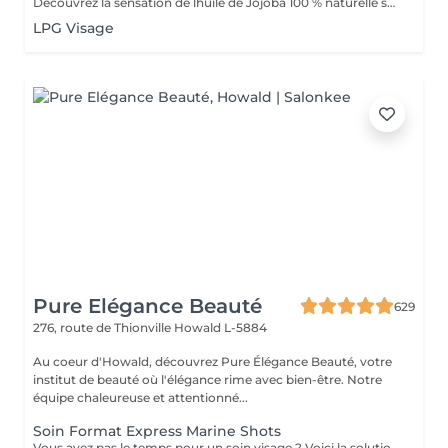
Découvrez la sensation de lhuile de Jojoba 100 % naturelle sur votre peau. Nourrie, votre peau retrouve tout son confort. Libéré de ses tensions grâce aux mains habiles de notre esthéticienne, votre visage est détendu. Bénéfices : Nourrie, votre peau retrouve tout son confort.
LPG Visage
Pure Elégance Beauté
629
276, route de Thionville
Howald L-5884
Au coeur d'Howald, découvrez Pure Élégance Beauté, votre
institut de beauté où l'élégance rime avec bien-être. Notre
équipe chaleureuse et attentionné...
Soin Format Express Marine Shots
Vous avez pas le temps pour un soin visage ? Voici la solution un soin express de 30 minutes.