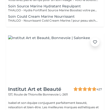
Soin Source Marine Hydratant Repulpant
THALGO - Hydra Fortifiant Source Marine Boostez votre peau avec la technologie du masque LED : un soin haute performance qui stimule , traite et illumine votre teint dès la première séance
Soin Could Cream Marine Nourrissant
THALGO - Nourrissant Cold Cream Marine / pour peau sèche Boostez votre peau avec la technologie du masque LED : un soin haute performance qui stimule , traite et illumine votre teint dès la première séance
Institut Art et Beauté
427
137, Route de Thionville
Bonnevoie L-2611
Isabel et son équipe conjuguent parfaitement beauté,
relaxation et bien-être. Les meilleures marques esthétiques et