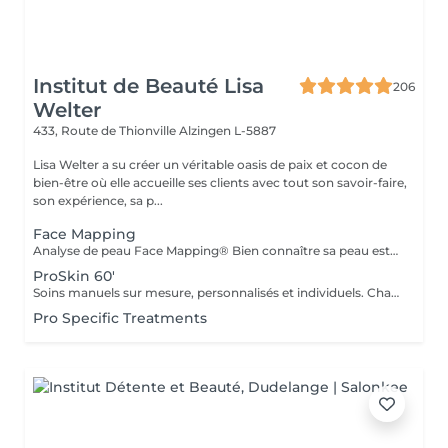
Institut de Beauté Lisa
206
Welter
433, Route de Thionville
Alzingen L-5887
Lisa Welter a su créer un véritable oasis de paix et cocon de
bien-être où elle accueille ses clients avec tout son savoir-faire,
son expérience, sa p...
Face Mapping
Analyse de peau Face Mapping® Bien connaître sa peau est la première étape pour obtenir une peau en bonne santé. Grâce au concept exclusif de Face Mapping®, votre Skin Thérapeute Dermalogica analyse votre peau, zone par zone, pour comprendre ses besoins et ses carences. Une routine de soins appropriée et des conseils personnalisés vous seront ensuite prodigués.
ProSkin 60'
Soins manuels sur mesure, personnalisés et individuels. Chaque rendez-vous une nouvelle expérience, avec une analyse cutanée précise Face Mapping®, toute en fonction de vos attentes et des besoins de votre peau
Pro Specific Treatments