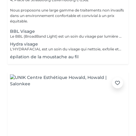
Nous proposons une large gamme de traitements non invasifs
dans un environnement confortable et convivial à un prix
équitable.
BBL Visage
Le BBL (BroadBand Light) est un soin du visage par lumière pulsée avancée qui améliore visiblement la qualité de la peau. Il permet de corriger les taches pigmentaires, réduire les rougeurs, stimuler le collagène et raffermir la peau. Il aide également à resserrer les pores, affiner le grain de peau et raviver l'éclat du teint. Résultat : une peau plus uniforme, lumineuse et rajeunie, souvent dès les premières séances. En général, le BBL se réalise en 3 à 5 séances, espacées de 3 à 4 semaines. Ensuite, 1 à 2 séances d'entretien par an permettent de maintenir les résultats et la qualité de peau.
Hydra visage
L'HYDRAFACIAL est un soin du visage qui nettoie, exfolie et hydrate en profondeur pour une peau nette, lumineuse et instantanément revitalisée. La LUMINOTHÉRAPIE du visage consiste à exposer la peau à des lumières LED afin de stimuler le renouvellement cellulaire et améliorer l'éclat du teint.
épilation de la moustache au fil