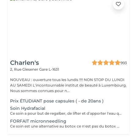
Charlen's
993
2, Rue Glesener
Gare L-1631
NOUVEAU : ouverture tous les lundis !!!! NON STOP DU LUNDI
AU SAMEDI L'incontournable institut de beauté à Luxembourg.
Nous sommes connues pour n...
Prix ÉTUDIANT pose capsules ( - de 20ans )
Soin Hydrafacial
Ce soin a pour but de regalber, de lifter et d'apporter l'eau que la peau a besoin ! Chez nous, Ce soin est combiné avec la dermabrasion pour avoir de vrais résultats ! Il dure 1h30 N'hésitez pas à nous demander conseil à l'institut nous sommes à votre disposition :)
FORFAIT micronneedling
Ce soin est une alternative au botox ce n'est pas du botox mais les résultats sont incroyable votre peau est véritablement lissée ! un substrat de la toxine botulique. Agissant sur la contraction des muscles du visage, c'est une alternative connue au BOTOX