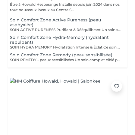
Être à Howald Hesperange Installé depuis juin 2024 dans nos
tout nouveaux locaux au Centre S...
Soin Comfort Zone Active Pureness (peau
asphyxiée)
SOIN ACTIVE PURENESS Purifiant & Rééquilibrant Un soin spécifique profond qui désincruste et libère la peau de toutes ses impuretés. Grâce à l'action combinée des exfoliants et des extraits naturels purifiants, il aide à désobstruer les pores, réduire l'excès de sébum et retrouver un teint plus net et équilibré. Idéal pour retrouver une peau fraîche et matifiée, tout en douceur. SOINS DU VISAGE COMFORT ZONE Nos soins du visage utilisent les produits de la marque Comfort Zone, une référence en cosmétique professionnelle alliant science, nature et innovation. Formulés avec des ingrédients d'origine naturelle, sans silicones, parabènes ni huiles minérales, ces soins sont conçus pour respecter l'équilibre de la peau tout en offrant des résultats visibles et durables. Chaque soin est un véritable rituel de bien-être et d'efficacité, adapté aux besoins spécifiques de votre peau.
Soin Comfort Zone Hydra-Memory (hydratant
repulpant)
SOIN HYDRA MEMORY Hydratation Intense & Éclat Ce soin booste l'hydratation et recharge la peau en eau grâce à l'acide hyaluronique et aux extraits naturels hydratants. Sa texture fraîche et ultra-sensorielle désaltère immédiatement la peau et lui redonne souplesse, douceur et éclat. Parfait pour les peaux déshydratées ou fatiguées, en quête de confort et de fraîcheur. SOINS DU VISAGE COMFORT ZONE Nos soins du visage utilisent les produits de la marque Comfort Zone, une référence en cosmétique professionnelle alliant science, nature et innovation. Formulés avec des ingrédients d'origine naturelle, sans silicones, parabènes ni huiles minérales, ces soins sont conçus pour respecter l'équilibre de la peau tout en offrant des résultats visibles et durables. Chaque soin est un véritable rituel de bien-être et d'efficacité, adapté aux besoins spécifiques de votre peau.
Soin Comfort Zone Remedy (peau sensibilisée)
SOIN REMEDY - peaux sensibilisées Un soin complet ciblé pour tous les âges et tous les types de peau. Le point commun ? Une peau sensibilisée, fragilisée et inconfortable. Apaiser, calmer et soulager la peau des inflammations, tel est l'objectif de ce soin qui renforce la barrière protectrice de la peau pour lui apporter sérénité et confort. SOINS DU VISAGE COMFORT ZONE Nos soins du visage utilisent les produits de la marque Comfort Zone, une référence en cosmétique professionnelle alliant science, nature et innovation. Formulés avec des ingrédients d'origine naturelle, sans silicones, parabènes ni huiles minérales, ces soins sont conçus pour respecter l'équilibre de la peau tout en offrant des résultats visibles et durables. Chaque soin est un véritable rituel de bien-être et d'efficacité, adapté aux besoins spécifiques de votre peau.