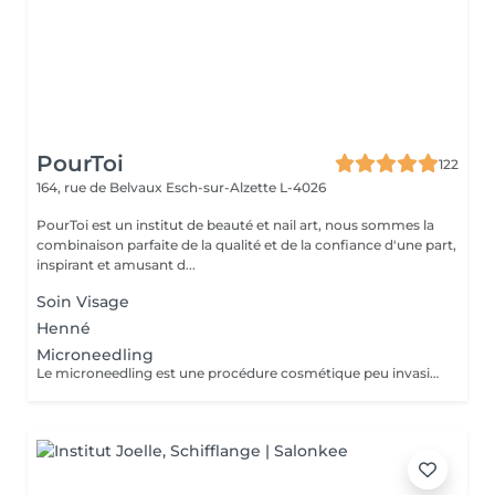
PourToi
122
164, rue de Belvaux
Esch-sur-Alzette L-4026
PourToi est un institut de beauté et nail art, nous sommes la
combinaison parfaite de la qualité et de la confiance d'une part,
inspirant et amusant d...
Soin Visage
Henné
Microneedling
Le microneedling est une procédure cosmétique peu invasive qui utilise de fines aiguilles pour percer légèrement la peau, stimulant ainsi la production de collagène et d'élastine. Elle améliore l'apparence des cicatrices d'acné, rides, pores dilatés et texture irrégulière. Réalisée avec un dermaroller ou dermapen, elle est rapide à récupérer, souvent associée à des sérums pour de meilleurs résultats.