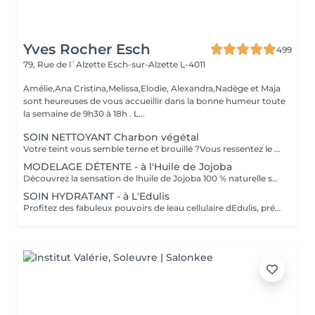
Yves Rocher Esch
499
79, Rue de l`Alzette
Esch-sur-Alzette L-4011
Amélie,Ana Cristina,Melissa,Elodie, Alexandra,Nadège et Maja
sont heureuses de vous accueillir dans la bonne humeur toute
la semaine de 9h30 à 18h . L...
SOIN NETTOYANT Charbon végétal
Votre teint vous semble terne et brouillé ?Vous ressentez le besoin de nettoyer votre peau? Ce soin nettoyant s'adresse à vous. Il permettra de traiter votre peau sans la décaper. Purifié et détoxifié, votre visage retrouve un teint unifié,frais et lumineux. Une vraie bouffée d'oxygène pour votre peau!
MODELAGE DÉTENTE - à l'Huile de Jojoba
Découvrez la sensation de lhuile de Jojoba 100 % naturelle sur votre peau. Nourrie, votre peau retrouve tout son confort. Libéré de ses tensions grâce aux mains habiles de notre esthéticienne, votre visage est détendu. Bénéfices : Nourrie, votre peau retrouve tout son confort.
SOIN HYDRATANT - à L'Edulis
Profitez des fabuleux pouvoirs de leau cellulaire dEdulis, précieuse source dhydratation continue. Après la brumisation du Sérum concentré en eau cellulaire, le Masque Crème ressourçant se transforme en une texture soyeuse qui fond sur votre peau sous le délicat modelage de notre esthéticienne. Bénéfices : Gorgée deau, votre peau retrouve douceur, souplesse et éclat. Retrouvez le confort dune peau hydratée en continu.