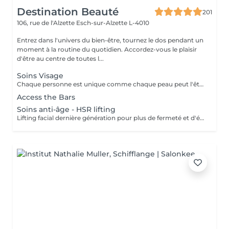
Destination Beauté
201
106, rue de l'Alzette
Esch-sur-Alzette L-4010
Entrez dans l'univers du bien-être, tournez le dos pendant un
moment à la routine du quotidien. Accordez-vous le plaisir
d'être au centre de toutes l...
Soins Visage
Chaque personne est unique comme chaque peau peut l'être. Nous offrons à votre peau ce dont elle a précisément besoin. Adaptés aux besoins individuels de votre peau, nous la traitons avec les produits de la gamme SKINOVAGEPX et avec le massage unique Touche Efficace.
Access the Bars
Soins anti-âge - HSR lifting
Lifting facial dernière génération pour plus de fermeté et d'élasticité. Aux choix stimulant et vivifiant ou relaxant et cocooning.