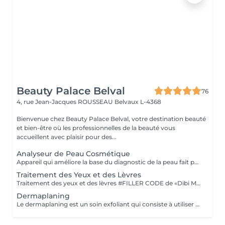
Beauty Palace Belval
76
4, rue Jean-Jacques ROUSSEAU
Belvaux L-4368
Bienvenue chez Beauty Palace Belval, votre destination beauté
et bien-être où les professionnelles de la beauté vous
accueillent avec plaisir pour des...
Analyseur de Peau Cosmétique
Appareil qui améliore la base du diagnostic de la peau fait par l'esthéticienne, l'analyse est très détaillée. Il y a 8 résultats, notamment sur la couleur de la peau, la brillance, l'équilibre hydrique et huileux, l'inflammation, les ridules, la sensibilité, les tâches de couleur et le blocage des pores. Le rapport vous est envoyé et archivé dans le système membre, ce qui permet de voir l'évolution de l'état de votre peau au fur et à mesure de vos différents traitements. Une liste détaillée des produits cosmétiques liés à vos problématiques de peau vous sera remise.
Traitement des Yeux et des Lèvres
Traitement des yeux et des lèvres #FILLER CODE de «Dibi Milano» cible les signes de fatigue et de vieillissement du contour des yeux et des lèvres. Action protectrice et revitalisante, grâce au Coenzyme Q10, décongestionnante et drainante grâce à la Caféine et un complexe Peptidique. Le contour des yeux est hydraté, lissé, revitalisé, les cernes sont réduites et les poches dégonflées. POUR TOUTES LES PEAUX DE TOUT ÂGE
Dermaplaning
Le dermaplaning est un soin exfoliant qui consiste à utiliser une lame stérile 'semblable à un scalpel) pour raser délicatement la surface de la peau. Cette technique permet d'éliminer les cellules mortes et le duvet facial (le villosité) ce qui rend la peau plus lisse, plus lumineuse et plus réceptive aux soins. TOUS TYPES DE PEAU SAUF ACNE ACTIVE OU IRRITATIONS CUTANÉES