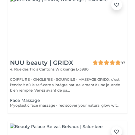
NUU beauty | GRIDX
97
4, Rue des Trois Cantons
Wickrange L-3980
COIFFURE - ONGLERIE - SOURCILS - MASSAGE GRIDX, c'est
l'endroit où le self-care s'intègre naturellement à une journée
bien remplie. Venez avant de pa...
Face Massage
Myoplastic face massage - rediscover your natural glow with the deeply rejuvenating myoplastic face massage. This unique technique works not only on the surface of your skin but also on the deeper layers of muscles and fascia. Through precise, sculpting movements, it releases tension, improves circulation, and restores elasticity. The result? A lifted, defined, and radiant look that feels as refreshing as it appears. Every session is like a reset for your face leaving you looking youthful, relaxed, and glowing with vitality. Buccal face massage - is one of the most exclusive beauty treatments loved by celebrities worldwide. Performed both outside and inside the mouth, it targets the deepest facial muscles that are rarely activated. This powerful technique relieves jaw tension, sculpts cheekbones, plumps lips naturally, and improves lymphatic drainage. The result is a beautifully contoured, youthful face with a radiant, healthy glow. After just one session, you'll feel lighter, fresher, and more confident. This is an experience that goes beyond beauty, reaching harmony and balance.