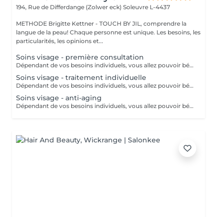
194, Rue de Differdange (Zolwer eck)
Soleuvre L-4437
METHODE Brigitte Kettner - TOUCH BY JIL, comprendre la
langue de la peau! Chaque personne est unique. Les besoins, les
particularités, les opinions et...
Soins visage - première consultation
Dépendant de vos besoins individuels, vous allez pouvoir bénéficier de soins adaptés à votre type de peau. Le prix va ensuite varier dépendant du soin finalement prèsté.
Soins visage - traitement individuelle
Dépendant de vos besoins individuels, vous allez pouvoir bénéficier de soins adaptés à votre type de peau. Le prix va ensuite varier dépendant du soin finalement prèsté : - Traitement individuel des problèmes de peau sensible, hypersensible et peau couperose (à partir de 90) - Traitement individuel des problèmes de peau à tendance acnéique (à partir de 75 euros) - Traitement individuel des problèmes "d'éruption cutanée" ex : hyperactivité des glandes sébacées (à partir de 85) - Traitement des problèmes de pigmentation indésirable et des taches de pigmentation (à partir de 120) - Combinaison d'extraits de végétaux avec des substances minérales et des oligo-éléments, spécialement conçus pour le peaux sensibles (à partir de 75)
Soins visage - anti-aging
Dépendant de vos besoins individuels, vous allez pouvoir bénéficier de soins adaptés à votre type de peau. Le prix va ensuite varier dépendant du soin finalement prèsté : - Pre-aging : Commencez la lute anti-âge contre les rides et les ridules très tôt avec des isoflavones naturelles (à partir de 110 euros) - Anti-Aging : Traitement en profondeur contre les radicaux libres, la déshydratation et le relachement cutané (à partir de 130 euros) - Anti-Aging de luxe : Soin anti-âge raffermissant et remodelant pour les plus peaux très exigeantes (à partir de 150 euros)