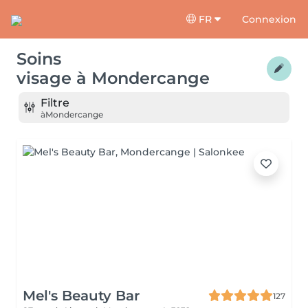
FR
Connexion
Soins
visage
à
Mondercange
Filtre
à
Mondercange
Mel's Beauty Bar
127