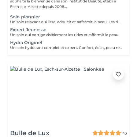
souhaite la bienvenue dans son institut de Beauté, établi à
Esch-sur-Alzette depuis 2008...
Soin pionnier
Un soin relaxant qui lisse, adoucit et raffermit la peau. Les rides sont visiblement corrigées. Procure un nouvel éclat à la peau. Avec un modelage visage spécifique.
Expert Jeunesse
Un soin qui corrige visiblement les rides et raffermit la peau.
Hydra Originel
Un soin hydratant complet et expert. Confort, éclat, peau repulpée, peau reposée.
Bulle de Lux
143