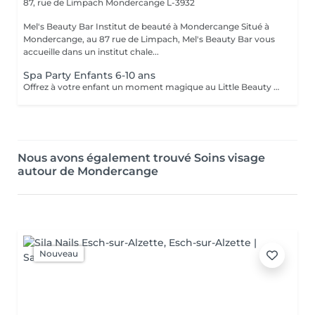
87, rue de Limpach
Mondercange L-3932
Mel's Beauty Bar Institut de beauté à Mondercange Situé à
Mondercange, au 87 rue de Limpach, Mel's Beauty Bar vous
accueille dans un institut chale...
Spa Party Enfants 6-10 ans
Offrez à votre enfant un moment magique au Little Beauty Bar by Mel's Beauty Bar Une expérience spa spécialement conçue pour les enfants de 6 à 10 ans, dans une ambiance douce, ludique et cocooning Pendant cette Spa Party, les enfants profitent de plusieurs petites prestations beauté adaptées à leur âge, comme : Mini manucure Soin visage doux et naturel Moment détente / massage léger Activités créatives beauté Le tout dans une ambiance festive avec musique, rires et souvenirs inoubliables Parfait pour un anniversaire ou un moment entre copines. Informations importantes Spa Party enfants Groupe limité à maximum 8 enfants. La réservation est confirmée uniquement après un acompte de 50 €. L'acompte n'est pas remboursable en cas d'annulation. Merci de nous prévenir au moins 24h à l'avance en cas de modification du nombre d'enfants. Un parent accompagnateur doit être présent pendant toute la durée de l'événement. Une fiche d'autorisation (vernis / soins) et une fiche allergies devront être remplies et signées à l'arrivée pour chaque enfant. Merci d'arriver à l'heure afin que l'activité puisse se dérouler dans les meilleures conditions. Options supplémentaires : Les options décoration (ballons, arche, gâteau, etc.) doivent être réservées au minimum 1 mois à l'avance. Ces options sont facturées en supplément selon la demande. Nous nous réjouissons d'accueillir votre enfant pour un moment magique au Little Beauty Bar by Mel's Beauty Bar p
Nous avons également trouvé Soins visage
autour de Mondercange
Nouveau