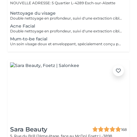
NOUVELLE ADRESSE: 5 Quartier L-4289 Esch-sur-Alzette
Nettoyage du visage
Double nettoyage en profondeur, suivi d'une extraction ciblée. Soin spécifique adapté aux besoins de votre peau, avec application d'un sérum et d'un masque pour purifier, rééquilibrer et illuminer le teint. Si la peau présente une inflammation ou de l'acné active, il est recommandé de privilégier le soin visage acné, plus adapté et respectueux de l'état cutané.
Acne Facial
Double nettoyage en profondeur, suivi d'une extraction ciblée. Selon l'état de la peau et le niveau d'inflammation, le soin peut inclure un peeling ou un traitement spécifique. Application d'un sérum adapté et d'un masque apaisant pour rééquilibrer la peau.
Mum-to-be facial
Un soin visage doux et enveloppant, spécialement conçu pour les futures mamans. Double nettoyage délicat, suivi d'un soin adapté aux besoins de la peau pendant la grossesse. Application d'un sérum et d'un masque pour hydrater, apaiser et révéler l'éclat naturel. Un moment de calme et de reconnexion, pour prendre soin de vous et de la vie que vous portez
Sara Beauty
168
5, Rue du Brill (2ème étage, face au McDo)
Foetz L-3898