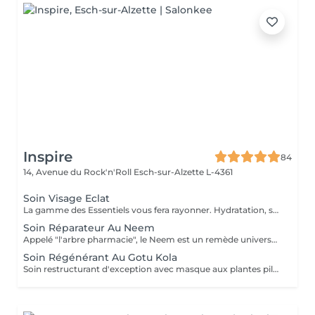
Inspire
84
14, Avenue du Rock'n'Roll
Esch-sur-Alzette L-4361
Soin Visage Eclat
La gamme des Essentiels vous fera rayonner. Hydratation, souplesse et éclat.
Soin Réparateur Au Neem
Appelé "l'arbre pharmacie", le Neem est un remède universel en Inde. Profitez de ses bienfaits pour préserver la jeunesse de votre peau.
Soin Régénérant Au Gotu Kola
Soin restructurant d'exception avec masque aux plantes pilées et huiles essentielles précieuses. Soin Fermeté