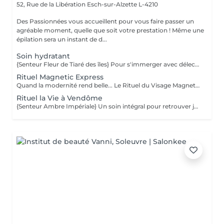
52, Rue de la Libération
Esch-sur-Alzette L-4210
Des Passionnées vous accueillent pour vous faire passer un
agréable moment, quelle que soit votre prestation ! Même une
épilation sera un instant de d...
Soin hydratant
{Senteur Fleur de Tiaré des îles} Pour s'immerger avec délectation dans un lagon d'hydratation intense... Un voyage enchanteur au cur des plus belles îles polynésiennes pour révéler votre beauté originelle. Alliance parfaite de sensorialité et d'efficacité, ce soin associe des textures gorgées d'actifs aux couleurs chatoyantes à des actifs haute performance pour inonder la peau de bien-être et lui procurer une sensation d'hydratation absolue. [Peau déshydratée.]
Rituel Magnetic Express
Quand la modernité rend belle... Le Rituel du Visage Magnetic Express est un gommage-massage du visage innovant grâce à ses particules aimantées. Il est idéal pour nettoyer et protéger rapidement votre peau des agressions extérieures. Votre peau retrouve éclat et nouvelle jeunesse. [Tout type de peaux.]
Rituel la Vie à Vendôme
{Senteur Ambre Impériale} Un soin intégral pour retrouver jeunesse et vitalité... Inspiré par la beauté à la Française, ce soin pour peau mature allie luxe et volupté. Un soin intense et profond qui réveille votre splendeur. Des textures exquises et élégantes, une fragrance singulière empreinte de grâce, des couleurs délicates et féériques et des actifs d'exception à l'instar du Caviar pour ravir l'épiderme. [Peau mature.]