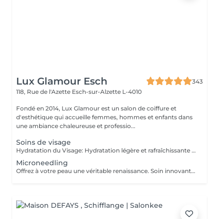
Lux Glamour Esch
343
118, Rue de l'Azette
Esch-sur-Alzette L-4010
Fondé en 2014, Lux Glamour est un salon de coiffure et
d'esthétique qui accueille femmes, hommes et enfants dans
une ambiance chaleureuse et professio...
Soins de visage
Hydratation du Visage: Hydratation légère et rafraîchissante pour préparer la peau à d'autres soins. Idéal pour nourrir et maintenir la peau souple, confortable et éclatante, sans extraction de points noirs ou blancs. Parfait pour un entretien régulier et une peau prête à recevoir des traitements plus profonds. Soin Visage: Nettoyage complet avec extraction des impuretés (points noirs et blancs). Ce soin revitalise et purifie la peau, laissant le visage propre, lumineux et équilibré. Soin Visage Profond: Traitement intensif avec laser PDT pour améliorer la pénétration des produits et stimuler la régénération de la peau. Résultat rapide et visible, idéal pour les besoins spécifiques ou pour un soin profondément revitalisant. Chaque soin est précédé d'un diagnostic personnalisé avec recommandation de produits adaptés à votre peau.
Microneedling
Offrez à votre peau une véritable renaissance. Soin innovant utilisant de fines micro-aiguilles pour stimuler le collagène et le renouvellement de la peau. Il améliore la texture, ravive l'éclat du teint et aide à corriger les imperfections pour une peau visiblement plus belle et revitalisée.