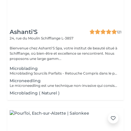
Ashanti'S
121
24, rue du Moulin
Schifflange L-3857
Bienvenue chez Ashanti'S Spa, votre institut de beauté situé à
Schifflange, où bien-être et excellence se rencontrent. Nous
proposons une large gamm...
Microblading
Microblading Sourcils Parfaits - Retouche Compris dans le prix. Un sourcil dessiné avec précision poil à poil, pour un résultat ultra-naturel qui sublime votre regard. Chaque prestation est personnalisée selon la forme de votre visage, votre style et vos envies, pour un effet harmonieux et élégant. Bienfaits : Sourcils pleins et parfaitement dessinés Résultat naturel, comme vos vrais poils Gain de temps au quotidien : fini le maquillage des sourcils Retouche possible pour un effet durable Résultat : un regard sublimé, structuré et naturel, qui attire tous les regards Sur rendez-vous !
Microneedling
Le microneedling est une technique non-invasive qui consiste à créer des micro-perforations sur la peau à l'aide d'une pièce à main équipée de micro-aiguilles. A chaque passage, celles-ci stimulent l'épiderme et agissent sur la circulation sanguine. La production d'élastine, de fibroblastes et de collagène, responsables de l'élasticité et de la fermeté de la peau, est relancée, ce qui densifie le derme et booste sa qualité.
Microblading ( Naturel )