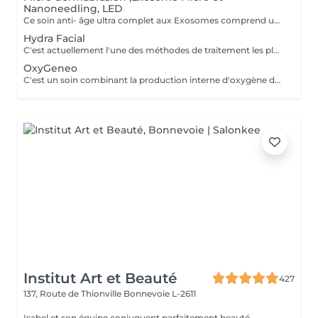
Nanoneedling, LED
Ce soin anti- âge ultra complet aux Exosomes comprend une microdermabrasion, un soin activateur Cold plasma, le microneedling avec des Exosomes, un masque feuille de collagène avec le nanoneedling, pour finaliser encore 15' de luminothérapie. Vous partirez avec votre sérum aux exosomes pour continuer le soin à domicile.
Hydra Facial
C'est actuellement l'une des méthodes de traitement les plus innovantes et les plus efficaces et tout à fait indolore. Les cellules mortes de la peau sont éliminées en douceur par une combinaison de peelings mécaniques et chimiques et les impuretés sont aspirées par les pores. Dans le même temps, la peau est alimentée en principes actifs bénéfiques et très puissants. La croissance du collagène est stimulée, le renouvellement cellulaire est stimulé et la peau est intensément hydratée. Il semble plus serré et a un éclat de jeunesse. Grâce aux différents boosters, chaque situation de peau peut être parfaitement traitée. En plus des traitements anti-âge de première classe, il est possible de purifier la peau et d'uniformiser la peau jeune et sujette aux imperfections. Les objectifs de traitement énumérés sont visibles et directement visibles - sans aucun temps d'arrêt après l'application.
OxyGeneo
C'est un soin combinant la production interne d'oxygène dans la peau, la micro-abrasion de la couche cornée ainsi que l'infusion de principes actifs dans les couches profondes de la peau. Un traitement agréable qui agit simultanément sur 3 niveaux pour des résultats immédiatement visibles. En y associant la radiofréquence, le traitement améliore les contours du visage, l'aspect cutané . La peau est fraîche, jeune et radieuse. La radiofréquence TriPollar RF est une nouvelle technologie très avancée pour le raffermissement du visage, non invasive. La peau est chauffée en profondeur , ce qui permet un effet tenseur des fibres de collagène rendant la peau plus ferme instantanément. La radio fréquence stimule aussi la production naturelle des fibres de collagène et d'élastine pour des résultats significatifs de l'amélioration des rides et ridules du visage. Les résultats sont immédiatement visibles et persistent sans chirurgie et sans temps de revalidation. En plus, l'ultrason réduit temporairement la densité des couches de la peau, de cette manière des espaces se forment entre les cellules. Les ingrédients actifs peuvent donc pénétrer plus profondément dans la peau. Les principes actifs sont composés de petites molécules qui permettent ainsi un meilleur passage entre les cellules. Ce processus est sûr et efficace pour tous les types de peau même pour les peaux les plus sensibles. Il est également indolore, procure un micro massage et stimule la régénération
Institut Art et Beauté
427
137, Route de Thionville
Bonnevoie L-2611
Isabel et son équipe conjuguent parfaitement beauté,