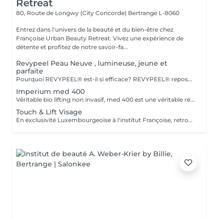
Retreat
80, Route de Longwy (City Concorde)
Bertrange L-8060
Entrez dans l'univers de la beauté et du bien-être chez
Françoise Urban Beauty Retreat. Vivez une expérience de
détente et profitez de notre savoir-fa...
Revypeel Peau Neuve , lumineuse, jeune et
parfaite
Pourquoi REVYPEEL® est-il si efficace? REVYPEEL® repose sur une combinaison exclusive de trois acides aux actions complémentaires : Des Résultats Visibles et Durables Effet "peau neuve" : Exfoliation contrôlée pour une texture affínée, un teint éclatant et uniformisé. Anti-âge : Stimulation de la production de collagène pour une peau ferme et repulpée. Anti-imperfections : Réduction des rides, cicatrices d'acné et pores dilatés. Éclaircissant : Diminution des taches pigmentaires et prévention des récidives. 3. Adapté à Tous les Types de Peau , REVYPEEL® s'adapte à chaque besoin : Version LOW : Pour une exfoliation douce, idéale pour les peaux sensibles ou en entretien. 4. Sécurité et Confort Contrôle optimal :pas de risques d'irritation ou de rougeurs. Contrairement aux peelings agressifs, REVYPEEL® offre une récupération rapide
Imperium med 400
Véritable bio lifting non invasif, med 400 est une véritable révolution dans le domaine de l'esthétique. Combinant la diathermologie et la diathermo-concentration, cette technique va complètement régénérer la peau, raffermir les muscles faciaux, vascularisé les tissus profonds, ré oxygéner les tissus du visage, traiter le relâchement, les rides faciales et le cou. Le traitement va débarrasser la peau de toutes ses impuretés. Puis,la sonophorèse, innovation agissant comme une mésothérapie sans aiguilles, va permettre la pénétration de tous les actifs. Les résultats sont visibles dès la première séance. Cure de 6 soins - Prix 1100
Touch & Lift Visage
En exclusivité Luxembourgeoise à l'institut Françoise, retrouvez la solution naturelle, non invasive et efficace pour répondre à votre souhait de rajeunissement durable. Le visage, l'ovale et le cou sont redessinés et retrouvent leur tonicité, les rides et plis s'atténuent, le regard retrouve sa luminosité. Les résultats sont visibles dès la première séance. Chaque traitement doit être fait tous les deux mois. Cure de 3 Soins - Prix 1029 Cure de 5 Soins - Prix 1560