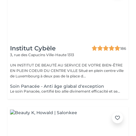
Institut Cybèle
186
3, rue des Capucins
Ville-Haute 1313
UN INSTITUT DE BEAUTÉ AU SERVICE DE VOTRE BIEN-ÊTRE
EN PLEIN COEUR DU CENTRE VILLE Situé en plein centre ville
de Luxembourg à deux pas de la place d...
Soin Panacée - Anti âge glabal d'exception
Le soin Panacée, certifié bio allie divinement efficacité et sensorialité et cible tous les signes de l'âge : rides, éclat, fermeté. Des textures originales et un modelage visage resculptant unique réalisé à l'aide du Dermophyt's, un appareil à ondes sonores permettant de travailler les tissus en profondeur, pour des résultats visibles instantanément après un seul soin !