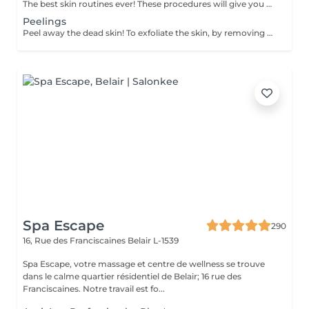
The best skin routines ever! These procedures will give you an immediate visible result such as shiny, smooth, soft and hydrate skin. Carboxy CO2 - involves applying a small amount of carbon dioxide gas underneath the skin. It can be used to treat stretch marks, dark circles under the eyes. Bioplazma - improves the general condition of the skin, removes inflammation and peeling, reduces the depth and number of folds, and narrow pores. New age - regenerates and rejuvenates, reduces dryness, to improve the texture, and will give elasticity and firmness of the skin around the eyes. Skin detox - removing as many of the impurities, toxins, pollutants, and dead skin cells clogging your pores as possible to cleanse, treat, brighten, hydrate, and soothe your skin. Flesh beauty - includes moisturising mask, cream and face massage. Gives shiny and smooth skin as the result. Hydratation aqua power - is the first rescue for hypersensitive and dehydrated skin. Aimed at strengthening the hydrolipidic barrier of the skin. Includes face massage and alginate mask at the end to consolidate the result. Gives an immediate visible result such as smooth and shiny and tightened skin. Recovery Procedure for anti-stress therapy to soothe, strengthen, and accelerate skin recovery. The procedure prevents redness and sensitivity, significantly reduces the skin's inflammatory response, and lowers the risk of scarring. It also enhances the effectiveness of fractional and aggressive treatments over a long period. Age restrictions: recommended to do from 20 years. Post procedure recommendations: there are no post recommendations after these procedures. Frequency: once in 1 week, 4-8 times.
Peelings
Peel away the dead skin! To exfoliate the skin, by removing dead skin cells and minimising the appearance of open pores. *We have a big amount of peeling to choose from. If you are not sure which one you are looking for - you can book any of them and decide with the beautician in the beauty space which one suits your skin. How is peeling done: - skin is cleaned with special cleanser - peeling solution is applied and leaved on skin for 15 minutes - peeling solution is removed - face cream is applied Age restrictions: recommended to do from 18 years. Post procedure recommendations: do not visit sauna, do not sunbathe for 24 hours after the procedure. Frequency: once in 7-21 days depending on peeling solution, 5 times.
Spa Escape
290
16, Rue des Franciscaines
Belair L-1539
Spa Escape, votre massage et centre de wellness se trouve
dans le calme quartier résidentiel de Belair; 16 rue des
Franciscaines. Notre travail est fo...