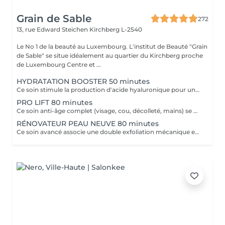
Grain de Sable
272
13, rue Edward Steichen
Kirchberg L-2540
Le No 1 de la beauté au Luxembourg. L'institut de Beauté "Grain
de Sable" se situe idéalement au quartier du Kirchberg proche
de Luxembourg Centre et ...
HYDRATATION BOOSTER 50 minutes
Ce soin stimule la production d'acide hyaluronique pour une hydratation intense, redonnant à la peau un aspect repulpé et lissé tout en la protégeant des agressions extérieures et du vieillissement cutané.
PRO LIFT 80 minutes
Ce soin anti-âge complet (visage, cou, décolleté, mains) se distingue par sa combinaison unique d'exfoliations, de stimulation cellulaire mécanique et de manoeuvres facialistes exclusives. Il uniformise et illumine le teint, tout en liftant et redessinant les contours du visage. En comblant visiblement les rides et en renforçant la fermeté de la peau, ce soin révèle un épiderme plus lisse, lifté et rajeuni.
RÉNOVATEUR PEAU NEUVE 80 minutes
Ce soin avancé associe une double exfoliation mécanique et chimique du visage et du cou, permettant un nettoyage en profondeur de l'épiderme. Il favorise l'élimination des toxines et stimule le renouvellement cellulaire pour retrouver une peau saine, uniforme et lumineuse.