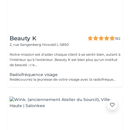
Beauty K
182
2, rue Sangenberg
Howald L-5850
Notre mission est d'aider chaque client à se sentir bien, autant à
l'intérieur qu'à l'extérieur. Beauty K est bien plus qu'un institut
de beauté ; c'e...
Radiofréquence visage
Redécouvrez la jeunesse de votre visage avec la radiofréquence ! Ce traitement utilise des ondes électromagnétiques pour générer de la chaleur, provoquant une rétraction immédiate des fibres de collagène et stimulant leur production. Cela permet de remodeler l'ovale du visage et de repulper la peau. Idéal contre le relâchement cutané et les signes de vieillissement, il redéfinit les contours du visage et raffermit la peau, offrant des résultats visibles et sans risques. Vous constaterez une amélioration de la fermeté, une réduction des pores et une diminution des cellules adipeuses dans les zones traitées. Une cure de 5 séances est recommandée. Chaque séance renforce les effets pour une transformation progressive et durable.