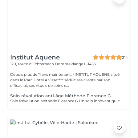
Institut Aquene
214
120, route d'Echternach
Dommeldange L-1453
Depuis plus de 11 ans maintenant, l'INSTITUT AQUENE situé
dans le Parc Hôtel Alvisse**** séduit ses clients par son
efficacité, ses rituels de soins e...
Soin révolution anti-âge Méthode Florence G.
Soin Révolution Méthode Florence G Un soin innovant qui transforme visiblement la qualité de la peau. Le Soin Révolution de la méthode Florence G est un protocole hautement technologique et manuel et 100 % naturel combinant des techniques exclusives de stimulation tissulaire, d'oxygénation cutanée et de remodelage facial. Ce soin nouvelle génération agit en profondeur pour relancer les fonctions naturelles de la peau, améliorer son aspect global et lui redonner toute sa vitalité sans l'abimer, sans douleur et sans éviction sociale. Les bénéfices du soin: - Lisse immédiatement les rides et ridules - Raffermit et redessine les contours du visage - Booste l'éclat et l'oxygénation - Réduit visiblement les signes de fatigue - Améliore la texture de la peau Les effets du soin vont s'accentuer encore pendant 3 à 4 semaines. C'est également un soin fantastique pour travailler les cicatrices (du corps également), les peaux atopiques, vergetures blanches ou violacées. AUCUNE ÉPILATION VISAGE NE POURRA ÊTRE FAITE PENDANT LE SOIN.