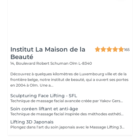
Institut La Maison de la
165
Beauté
14, Boulevard Robert Schuman
Olm L-8340
Découvrez à quelques kilomètres de Luxembourg ville et de la
frontière belge, notre institut de beauté, qui a ouvert ses portes
en 2004 à Olm. Une a...
Sculpturing Face Lifting - SFL
Technique de massage facial avancée créée par Yakov Gershkovich qui travaille en profondeur les muscles du visage, du cou et du décolleté afin de lifter, tonifier et redessiner les contours naturels du visage. Ce massage combine des manuvres externes sculptantes et profondes permettant de relâcher les tensions musculaires, stimuler la circulation et améliorer la fermeté de la peau. Une technique intrabuccale (à l'intérieur de la bouche) peut être intégrée au soin pour un travail musculaire encore plus ciblé. Cette étape reste facultative : si vous préférez ne pas la recevoir, le travail musculaire est intensifié par des manuvres externes. Le tarif du soin reste inchangé. Résultats recherchés : - effet liftant naturel - visage plus sculpté et détendu - amélioration du tonus musculaire - peau plus lumineuse
Soin coréen liftant et anti-âge
Technique de massage facial inspirée des méthodes esthétiques coréennes, conçue pour travailler en profondeur la peau, les muscles et les ligaments de soutien du visage. Ces structures jouent un rôle essentiel dans la fermeté et le maintien naturel des tissus. Grâce à des manuvres sculptantes, des pressions profondes et la stimulation de points spécifiques, ce soin relance la circulation sanguine et lymphatique, détend les tensions musculaires et revitalise les tissus. Le travail ciblé sur les ligaments de rétention du visage aide à soutenir les tissus, améliorer la tonicité et redessiner l'ovale du visage, pour un effet liftant naturel et un aspect plus jeune et reposé. Bénéfices du soin : - effet liftant naturel - peau plus ferme et tonifiée - contours du visage redéfinis - diminution des tensions et des gonflements - teint plus lumineux et revitalisé.
Lifting 3D Japonais
Plongez dans l'art du soin japonais avec le Massage Lifting 3D, une technique manuelle puissante qui lifte naturellement le visage tout en procurant une détente profonde. Par des gestes précis et dynamiques, ce soin stimule les muscles, redessine les contours, lisse les rides et ravive l'éclat dès la première séance. Formées directement par la créatrice de la méthode venue du Japon, nous vous offrons un soin authentique et hautement efficace, agissant autant sur la beauté du visage que sur l'équilibre global du corps et de l'esprit.