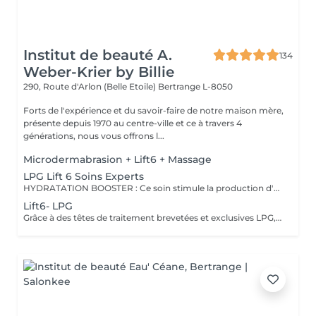
Institut de beauté A.
134
Weber-Krier by Billie
290, Route d'Arlon (Belle Etoile)
Bertrange L-8050
Forts de l'expérience et du savoir-faire de notre maison mère,
présente depuis 1970 au centre-ville et ce à travers 4
générations, nous vous offrons l...
Microdermabrasion + Lift6 + Massage
LPG Lift 6 Soins Experts
HYDRATATION BOOSTER : Ce soin stimule la production d'acide hyaluronique et relance la micro-circulation pour hydrater intensément, repulper et lisser la peau tout en la protégeant des agressions extérieures et du vieillissement cutané. PEAU NEUVE : Grâce à une double exfoliation mécanique et chimique du visage et du cou, ce soin nettoie en profondeur et draine les toxines pour retrouver une peau saine, uniforme, lumineuse et des traits reposés. REGENERATION CELLULAIRE: Ce grand soin anti-âge complet (visage, cou, mains) stimule les méridiens pour favoriser l'élimination des toxines et la circulation des flux énergétiques, exfolie la peau pour unifier et illuminer le teint et booste la régénération cellulaire pour combler les rides et raffermir la peau.
Lift6- LPG
Grâce à des têtes de traitement brevetées et exclusives LPG, la technique endermologie stimule délicatement la peau pour réactiver l'activité cellulaire endormie, naturellement, sans douleur et sans effet secondaire. Les cellules cibles ainsi réveillées opèrent de l'intérieur une vraie métamorphose de la peau pour des résultats anti-âge visibles. La tête de soin LPG équipée de la technologie clapets motorisés séquentiels stimule les fibroblastes (cellules jeunesse) qui relancent alors la production de collagène, d'élastine et d'acide hyaluronique naturels, substances essentielles à la fermeté, au volume et à la souplesse de la peau.