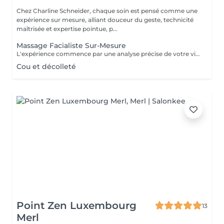
Chez Charline Schneider, chaque soin est pensé comme une
expérience sur mesure, alliant douceur du geste, technicité
maîtrisée et expertise pointue, p...
Massage Facialiste Sur-Mesure
L'expérience commence par une analyse précise de votre visage, prenant en compte la peau, les volumes osseux, graisseux et musculaires, ainsi que les mimiques et expressions qui lui sont propres. Cette expertise nous permet de personnaliser chaque geste, pour répondre aux signes de fatigue, de vieillissement ou simplement pour révéler un teint lumineux et reposé. Selon les besoins de votre peau et de votre morphologie, nous combinons les techniques les plus efficaces : Kobido, Gua Sha, stretching, drainage lymphatique et massage intra-buccal. Chaque séance devient un rituel unique, pensé pour harmoniser les volumes, relâcher les tensions et révéler l'éclat naturel de votre visage. Pour un résultat optimal, le massage facialiste s'apprécie idéalement une fois par mois. Cette régularité stimule la production naturelle de collagène, préserve fermeté et élasticité et agit en profondeur sur la prévention du vieillissement cutané. Les effets sont visibles dès la première séance, et se renforcent séance après séance. Astuce glow : ajoutez une séance de LED juste après le massage. La lumière rouge booste la production de collagène et d'elastine responsable de la fermeté et de l'élasticité de la peau. Pour un grand jour mariage, shooting, évènement, prévoir la séance 24 à 48 h avant, pour un visage reposé, repulpé, naturellement lumineux.
Cou et décolleté
Point Zen Luxembourg
13
Merl