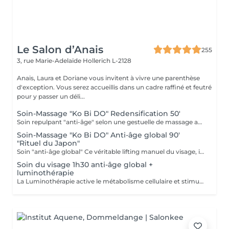
Le Salon d’Anais
255
3, rue Marie-Adelaïde
Hollerich L-2128
Anais, Laura et Doriane vous invitent à vivre une parenthèse
d'exception. Vous serez accueillis dans un cadre raffiné et feutré
pour y passer un déli...
Soin-Massage "Ko Bi DO" Redensification 50'
Soin repulpant "anti-âge" selon une gestuelle de massage active : le Ko-Bi-Do. Véritable lifting naturel du visage inspiré d'un rituel japonais associé à notre principe de Dermaponcture pour lisser efficacement les traits et tonifier le cou. Durant ce soin, nous utiliserons les produits spécifiques aux besoin de votre peau.
Soin-Massage "Ko Bi DO" Anti-âge global 90'
"Rituel du Japon"
Soin "anti-âge global" Ce véritable lifting manuel du visage, inspiré du massage japonais "Ko Bi Do"est associé à complexe anti-âge unique. vous retrouvez une peau tonifiée lissée et repulpée. et associés d'un masque aux vertus régénérantes, agit en profondeur sur les rides, la fermeté, les taches pigmentaires et l'éclat, et insiste sur le contour des yeux, la bouche, le décolleté. Vous retrouvé
Soin du visage 1h30 anti-âge global +
luminothérapie
La Luminothérapie active le métabolisme cellulaire et stimule la production de collagène et d'élastine. Au l des séances, la peau retrouve élasticité et éclat, les cicatrices s'atténuent, l'acné guérit. Le résultat est visible très rapidement. Les résultats attendus peuvent varier en fonction de chaque individu. Des études montrent en effet que la peau semble plus jeune et les rides plus atténuées dès la première utilisation de cette technologie. La lumière LED bleue est particulièrement efficace pour prévenir les éruptions cutanées puisqu'elle détruit les bactéries responsables de l'acné directement dans le derme. C'est scientifiquement prouvé !