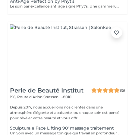
Anti-Age Perfection by Phyt's
Le soin par excellence anti âge signé Phyt's. Une gamme luxueuse qui permet un traitement aux actifs puissants naturels et complets des peaux matures. Réduction des rides, fermeté ...une efficacité prouvée et résultat visible dès le 1 er soin. Ce soin commence par un rafraîchissement stimulant des pieds pour favoriser la circulation sanguine et la relaxation.
Perle de Beauté Institut
136
196, Route d’Arlon
Strassen L-8010
Depuis 2017, nous accueillons nos clientes dans une
atmosphère élégante et apaisante, ou chaque soin est pensé
pour révéler votre beauté et vous offri...
Sculpturale Face Lifting 90' massage traitement
Un Soin avec un massage tonique qui travail en profondeur les muscles de votre visage en interne et en externe. RESULTATS: - Rajeunissement naturel sans injections - Amélioration du tonus musculaire (fitness passif du visage) - Action drainage, detoxication - Enrichissement en oxygène - Amélioration de la microcirculation - Disparition de double menton - La peau devient plus lisse et plus élastique