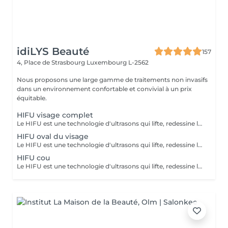
idiLYS Beauté
157
4, Place de Strasbourg
Luxembourg L-2562
Nous proposons une large gamme de traitements non invasifs
dans un environnement confortable et convivial à un prix
équitable.
HIFU visage complet
Le HIFU est une technologie d'ultrasons qui lifte, redessine les contours du visage et raffermit la peau en ciblant les couches profondes pour un effet anti-âge. La LUMINOTHÉRAPIE du visage consiste à exposer la peau à des lumières LED afin de stimuler le renouvellement cellulaire et améliorer l'éclat du teint.
HIFU oval du visage
Le HIFU est une technologie d'ultrasons qui lifte, redessine les contours du visage et raffermit la peau en ciblant les couches profondes pour un effet anti-âge.
HIFU cou
Le HIFU est une technologie d'ultrasons qui lifte, redessine les contours du visage et raffermit la peau en ciblant les couches profondes pour un effet anti-âge. La LUMINOTHÉRAPIE du cou consiste à exposer la peau à des lumières LED afin de stimuler le renouvellement cellulaire et améliorer la texture de la peau.