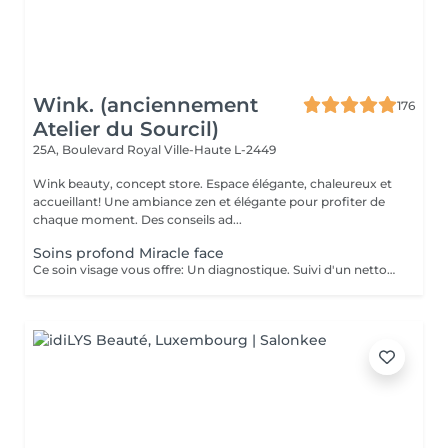
Wink. (anciennement
176
Atelier du Sourcil)
25A, Boulevard Royal
Ville-Haute L-2449
Wink beauty, concept store. Espace élégante, chaleureux et
accueillant! Une ambiance zen et élégante pour profiter de
chaque moment. Des conseils ad...
Soins profond Miracle face
Ce soin visage vous offre: Un diagnostique. Suivi d'un nettoyage en profondeur de votre peau, et un massage Miracle Face qui a un effet de lifting immédiat , ce massage facial dégonfle, accentue les formes du visage et favorise la revitalisation naturelle de la peau.