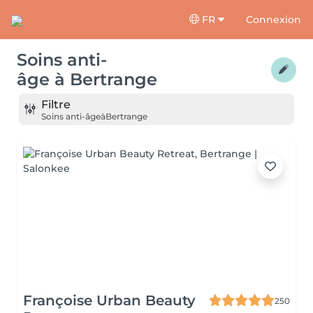
FR
Connexion
Soins anti-
âge
à
Bertrange
Filtre
Soins anti-âge
à
Bertrange
Françoise Urban Beauty
250