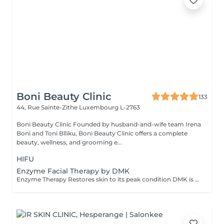
Boni Beauty Clinic
133
44, Rue Sainte-Zithe
Luxembourg L-2763
Boni Beauty Clinic Founded by husband-and-wife team Irena
Boni and Toni Blliku, Boni Beauty Clinic offers a complete
beauty, wellness, and grooming e...
HIFU
Enzyme Facial Therapy by DMK
Enzyme Therapy Restores skin to its peak condition DMK is the only company in the world to utilize the beneficial effects of transfer-messenger enzymes. Enzymes are living substances that regulate health and work with certain minerals in the body to form a natural system of antioxidants that fight corrosive free radicals. Properly formulated, they can remove dead protein, toxins, and other effluvia from the epidermis using a process called 'reverse osmosis.' DMK Enzyme Treatments work with the skin. The enzymes aim to strengthen the structural integrity of the skin to create a healthy environment for cells to live and thrive. Thérapie enzymatique Restaure la peau à son état optimal DMK est la seule entreprise au monde à utiliser les effets bénéfiques des enzymes de transfert de messagers. Les enzymes sont des substances vivantes qui régulent la santé et travaillent avec certains minéraux du corps pour former un système naturel d'antioxydants qui combattent les radicaux libres corrosifs. Correctement formulés, ils peuvent éliminer les protéines mortes, les toxines et autres effluves de l'épiderme grâce à un processus appelé « osmose inverse ». Les traitements enzymatiques DMK agissent avec la peau. Les enzymes visent à renforcer l'intégrité structurelle de la peau afin de créer un environnement sain permettant aux cellules de vivre et de se développer.