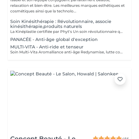
relaxation et bien-être. Les meilleures marques esthétiques et
cosmétiques ainsi que la technolo...
Soin Kinésithérapie : Révolutionnaire, associe
kinésithérapie,produits naturels
La Kinéplastie certifiée par Phyt's Un soin révolutionnaire qui associe kinésithérapie et produits naturels pour une approche douce et efficace de la beauté. Utilise des techniques manuelles et des produits bio pour stimuler en profondeur, sans produits chimiques ni interventions invasives Chaque séance est spécialement conçue pour répondre à vos besoins uniques, ciblant les fascias et les muscles pour une solution sur-mesure qui s'adapte parfaitement à votre peau. Oxygénation et Régénération : Stimulez la circulation sanguine et la régénération cellulaire pour améliorer l'élasticité et la fermeté de votre peau, la rendant visiblement plus jeune et tonique. Résultats Immédiats : Obtenez des effets visibles dès la première séance avec un raffermissement et une tonification notables. Chaque soin est conditionné en ampoules individuelles pour assurer une hygiène parfaite, une fraîcheur optimale à chaque application et une utilisation précise des doses. Esthéticiennes Fatima Lisete Marie Francesca La Kinéplastie certifiée par Phyt's est bien plus qu'un simple soin offrant des résultats concrets pour la santé. Offrez-vous ce moment de bien-être pour révéler une peau revitalisée et éclatante.
PANACÉE - Anti-âge global d'exception
MULTI-VITA - Anti-ride et tenseur
Soin Multi-Vita Aromalliance anti-âge Redynamise, lutte contre le vieillissement de la peau Le Soin Multi-Vita certifié bio est un soin multivitaminé redynamisant aux actifs puissants luttant contre les signes du vieillissement cutané de tous les types de peaux matures. Ambiance feutrée, senteurs subtiles et épicées pour ce soin anti-âge. Tout commence par un nettoyage de la peau, suivi du modelage aux huiles bio précieuses anti-âge. Véritable soin tenseur anti-âge, son modelage exclusif aux baguettes cible précisément les rides pour une action renforcée. Les tissus sont stimulés, remodelés, les échanges relancés. Relaxation intense lors de la pose du masque, qui précède l'application de la Crème Absolue certifiée bio, pour une beauté à son apogée. Convient pour : Tous types de peaux matures
Concept Beauté - Le
456