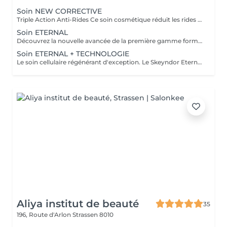
Soin NEW CORRECTIVE
Triple Action Anti-Rides Ce soin cosmétique réduit les rides profondes et les rides d'expression rapidement et efficacement. L'innovante combinaison de trois mécanismes d'action dans un même soin ( Nouveau pouvoir Peeling, Effet combleur plus puissant et effet décontractant plus puissant ) produisent un effet lissant sur les rides les plus profondes. Les rides disparaissent naturellement et progressivement dès la première séance
Soin ETERNAL
Découvrez la nouvelle avancée de la première gamme formulée à partir de cellules souches végétales. Le soin ETERNAL stimule la régénération de toutes les couches de la peau et inverse le processus de vieillissement cellulaire. Sa combinaison de cellules souches végétales stimulent les cellules souches dermo-épidermiques et hypodermiques de la peau, essentielles au maintient de la densité et de l'épaisseur d'une peau jeune. Une peau rajeunie et redensifiée
Soin ETERNAL + TECHNOLOGIE
Le soin cellulaire régénérant d'exception. Le Skeyndor Eternal stimule la vitalité et la longévité des cellules grâce à la puissance des cellules souches végétales et d'actifs hautement nourrissants. Associé à une technologie avancée au choix, ce soin agit en profondeur pour régénérer, raffermir et redonner éclat à la peau. Peau plus ferme, dense et nourrie en profondeur. Rides et ridules visiblement atténuées, teint éclatant, lumineux et revitalisant. Effet jeunesse visible dès la 1 séance Idéal pour: Peaux matures, sèches ou en perte de densité Teints ternes ou fatigués En cure pour un résultat jeunesse durable
Aliya institut de beauté
35
196, Route d'Arlon
Strassen 8010