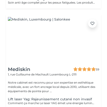
Soin anti-âge complet pour les peaux fatiguées. Les produits pénètrent en profondeur grâce au Sono Lifter (ultrasons). Il permet de lutter contre les rides et les cicatrices d'acné. L'Oxy Booster rafraîchit la peau et atténue les signes de fatigue, même au niveau du contour des yeux, pour un regard illuminé.
Mediskin
59
1, rue Guillaume de Machault
Luxembourg L-2111
Notre cabinet est reconnu pour son expertise en esthétique
médicale, avec un fort ancrage local depuis 2010, utilisant des
équipements de pointe pour ...
Lift laser Yag: Rajeunissement cutané non invasif
Comment ça marche Le laser YAG émet une énergie lumineuse concentrée qui chauffe les couches profondes de la peau, stimulant ainsi la production de collagène. Cela aide à raffermir la peau et à améliorer sa texture et sa fermeté. Longueur d'onde : Fonctionne à une longueur d'onde de 1064 nm Avantages Non invasif: Pas de chirurgie ni d'incisions nécessaires. Temps de récupération minimal: La plupart des gens peuvent reprendre leurs activités normales immédiatement. Efficace: Réduit l'apparence des rides, des ridules et du relâchement cutané. Sûr: Généralement considéré comme sûr avec un faible risque de complications. Détails de la procédure Préparation: Évitez l'exposition au soleil avant le traitement. Pendant la procédure: La zone à traiter est nettoyée. Le laser YAG est passé sur la peau, délivrant de l'énergie de manière contrôlée. Après le traitement: Quelques rougeurs ou gonflements peuvent survenir, mais ils disparaissent généralement en quelques jours. Récupération Soins immédiats: Évitez l'exposition directe au soleil et utilisez un écran solaire pendant quelques semaines. Résultats à long terme: Les résultats complets peuvent prendre plusieurs mois car la production de collagène continue.