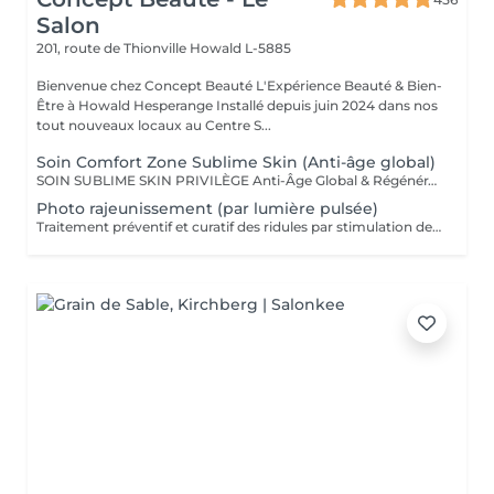
Salon
201, route de Thionville
Howald L-5885
Bienvenue chez Concept Beauté L'Expérience Beauté & Bien-
Être à Howald Hesperange Installé depuis juin 2024 dans nos
tout nouveaux locaux au Centre S...
Soin Comfort Zone Sublime Skin (Anti-âge global)
SOIN SUBLIME SKIN PRIVILÈGE Anti-Âge Global & Régénérant Le soin d'excellence pour une peau sublimée ! Ce protocole complet associe les technologies anti-âge les plus avancées et des techniques de massage profondes pour un effet lifting et raffermissant immédiat. Il agit sur la perte de volume, les rides et le relâchement cutané pour une peau redensifiée, éclatante et plus jeune. SOINS DU VISAGE COMFORT ZONE Nos soins du visage utilisent les produits de la marque Comfort Zone, une référence en cosmétique professionnelle alliant science, nature et innovation. Formulés avec des ingrédients d'origine naturelle, sans silicones, parabènes ni huiles minérales, ces soins sont conçus pour respecter l'équilibre de la peau tout en offrant des résultats visibles et durables. Chaque soin est un véritable rituel de bien-être et d'efficacité, adapté aux besoins spécifiques de votre peau.
Photo rajeunissement (par lumière pulsée)
Traitement préventif et curatif des ridules par stimulation des fibroblastes présents dans le derme.