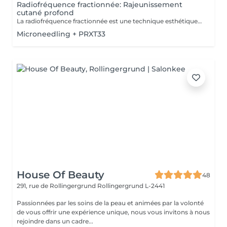
Radiofréquence fractionnée: Rajeunissement
cutané profond
La radiofréquence fractionnée est une technique esthétique qui utilise des ondes électromagnétiques pour chauffer les couches profondes de la peau. Cela stimule la production de collagène et raffermit la peau, améliorant ainsi sa texture et réduisant les signes de vieillissement. Avantages : -Raffermissement de la peau. -Réduction des rides et des cicatrices. -Amélioration de la texture de la peau. Adaptabilité : -La radiofréquence fractionnée est adaptée pour tous les types de peaux Complément de Soin: - Pour optimiser les résultats du soin et limiter l'éviction sociale, une séance de luminothérapie est incluse. Celle-ci aide à réduire les inflammations, stimuler la production de collagène et améliorer la cicatrisation de la peau. Contre-indications : -Déconseillé aux femmes enceintes ou allaitantes. Lors de la première séance, nous établirons ensemble vos objectifs et déterminerons le type de soin le plus adapté à votre peau. Pour toute question, contactez-nous ou réservez un rendez-vous conseil gratuit.
Microneedling + PRXT33
House Of Beauty
48
291, rue de Rollingergrund
Rollingergrund L-2441
Passionnées par les soins de la peau et animées par la volonté
de vous offrir une expérience unique, nous vous invitons à nous
rejoindre dans un cadre...