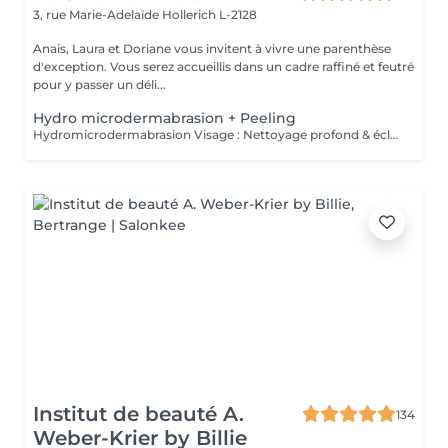
3, rue Marie-Adelaïde
Hollerich L-2128
Anais, Laura et Doriane vous invitent à vivre une parenthèse
d'exception. Vous serez accueillis dans un cadre raffiné et feutré
pour y passer un déli...
Hydro microdermabrasion + Peeling
Hydromicrodermabrasion Visage : Nettoyage profond & éclat instantané L'hydromicrodermabrasion est un soin visage complet et non invasif qui combine une exfoliation douce à l'aide d'un embout à microdermabrasion avec l'infusion de sérums actifs. Ce traitement agit en profondeur pour nettoyer, hydrater et revitaliser la peau en une seule séance. Contre-indications - Femmes enceintes ou allaitement - Pas d'exposition solaire 48h avant et après soin - Traitements lourds : chimio (attendre 1 an) et antibiotiques ou Roaccutane (attendre 6 mois) - Allergie aux acides de fruits, fruits à coques ou aspirine - Dermabrasions médicales - injection de botox ou acide hyaluronique (attendre 1 mois) - Prise d'anticoagulant, anti-inflammatoire sur le long terme - Maladie auto-immune - Cicatrices chéloïdes
Institut de beauté A.
134
Weber-Krier by Billie