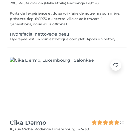
290, Route d'Arlon (Belle Etoile)
Bertrange L-8050
Forts de l'expérience et du savoir-faire de notre maison mère,
présente depuis 1970 au centre-ville et ce à travers 4
générations, nous vous offrons l...
Hydrafacial nettoyage peau
Hydrapeel est un soin esthétique complet. Après un nettoyage de la peau en profondeur grâce au système de Vortex-Fusion. Des résultats immédiats dès la première séance. Les rides et ridules sont lissées, la peau est parfaitement nettoyée, plus douce, lumineuse et redynamisée. *Stimule la désquamation des cellules mortes. *Elimine des comédons, extraction des impuretés *Hydrate -Sature la surface de la peau avec des actifs hydratants et nourrissants intenses. *Cible-Un grand nombre d'options de soins pour répondre aux besoins spécifiques de la peau : Élasticité et fermeté, teint unifié et vitalité, réjuvénation, peaux grasses et congestionnées. Les produits cosmétiques, les sérums booster et les protocoles spécifiques de la gamme Belensa permettent de personnaliser les soins Hydrapeel PRO pour traiter les différentes conditions cutanées. *Ultrasons Augmentent l'absorption des actifs cosmétiques et favorisent la microcirculation, pour atténuer les rides et les ridules. EMS bipolaire Tonifie la peau en stimulant les muscles sous- jacents Spray de solution oxygénée Pour améliorer l'hydratation et la vitalité de la peau. *Marteau froid -Resserrement des pores et vasoconstriction pour éliminer les rougeurs et estomper les cernes. *Spatule vibrante
Cika Dermo
20
16, rue Michel Rodange
Luxembourg L-2430