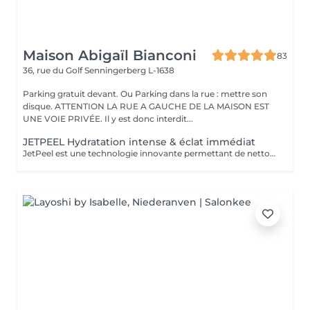
Maison Abigaïl Bianconi
83
36, rue du Golf
Senningerberg L-1638
Parking gratuit devant. Ou Parking dans la rue : mettre son
disque. ATTENTION LA RUE A GAUCHE DE LA MAISON EST
UNE VOIE PRIVÉE. Il y est donc interdit...
JETPEEL Hydratation intense & éclat immédiat
JetPeel est une technologie innovante permettant de nettoyer, exfolier et infuser la peau en profondeur, sans aiguille et sans contact. Grâce à un jet d'air et de principes actifs projetés à haute vitesse, la peau est parfaitement nettoyée, intensément hydratée et immédiatement plus lumineuse. Ce soin agit à la fois en surface et en profondeur pour améliorer visiblement la qualité de la peau : - lisser le grain de peau - resserrer les pores - raviver l'éclat du teint - atténuer les rides, ridules et signes de fatigue - hydrater intensément la peau Sans douleur et sans éviction sociale, la peau est nette, fraîche, repulpée et éclatante dès la première séance. Chaque séance comprend : - une double analyse de peau, incluant un diagnostic précis assisté par technologie - une séance complète de JetPeel - l'application d'un booster ciblé selon les besoins de la peau - une séance de LED pour optimiser et prolonger les résultats Idéal en cure pour un véritable travail sur la qualité de la peau et des résultats visibles, rapides et durables. Parfait également en entretien, comme étape intermédiaire entre un soin visage classique et un traitement plus profond tel que le Morpheus.