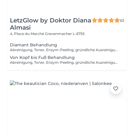
LetzGlow by Doktor Diana
63
Almasi
4, Place du Marché
Grevenmacher L-6755
Diamant Behandlung
Abreinigung, Toner, Enzym-Peeling, gründliche Ausreinigung, Massage, medizinische Wirkstoffeinschleusen mit Ultraschallgerät in den Gesichts- und Augenpartien, intensive Hautverjüngung mit V-TOX Maske + Infrabehandlung, Fuß- oder Armmassage, Vliesmaske, Abschlusspflege, Sonnenschutzcream
Von Kopf bis Fuß Behandlung
Abreinigung, Toner, Enzym-Peeling, gründliche Ausreinigung, Massage, medizinische Wirkstoffeinschleusen mit Ultraschallgerät, intensive Hautverjüngung mit V-TOX Maske + Infrabehandlung, Fuss- oder Armmassage, Vliesmaske, Abschlusspflege, Sonnenschutzcreme + Harmonische Seele Massage + Silver Pediküre Behandlung