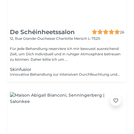
De Schéinheetssalon
26
12, Rue Grande-Duchesse Charlotte
Mersch L-7520
Für jede Behandlung reserviere ich mir bewusst ausreichend
Zeit, um Dich individuell und in ruhiger Atmosphäre betreuen
zu können. Daher bitte ich um ...
Skinfusior
Innovative Behandlung zur intensiven Durchfeuchtung und Hauterneuerung. Kombination aus Peeling, Ultraschall, Wirkstoffeinschleusung und abschließender Versiegelung für maximale Hautgesundheit.