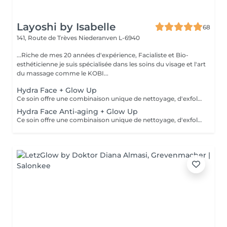
Layoshi by Isabelle
68
141, Route de Trèves
Niederanven L-6940
...Riche de mes 20 années d'expérience, Facialiste et Bio-
esthéticienne je suis spécialisée dans les soins du visage et l'art
du massage comme le KOBI...
Hydra Face + Glow Up
Ce soin offre une combinaison unique de nettoyage, d'exfoliation, d'extraction, d'hydratation et de protection pour une peau éclatante et nettoyée en profondeur: les pores sont resserrés, le teint éclairci, le grain de peau lissé, les ridules estompées, un visage hydraté et régénéré. Il est adapté à tous les types de peau, dès 12 ans pour un nettoyage en profondeur. *** Idéal en cure de 4 soins pour des résultats optimum*** Demandez-moi des renseignements, je me ferai un plaisir de vous conseiller...
Hydra Face Anti-aging + Glow Up
Ce soin offre une combinaison unique de nettoyage, d'exfoliation, d'extraction, d'hydratation et de protection pour une peau éclatante et nettoyée en profondeur: les pores sont resserrés, le teint éclairci, le grain de peau lissé, les ridules estompées, un visage hydraté, stimulé et raffermit. Il est adapté à tous les types de peau, en prévention anti-âge à partir de 25 ans... *** Recommandé en cure de 4 soins pour des résultats optimum*** Demandez-moi des renseignements, je me ferai un plaisir de vous conseiller.