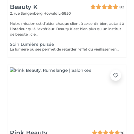
Beauty K
182
2, rue Sangenberg
Howald L-5850
Notre mission est d'aider chaque client à se sentir bien, autant à
l'intérieur qu'à l'extérieur. Beauty K est bien plus qu'un institut
de beauté ; c'e...
Soin Lumière pulsée
La lumière pulsée permet de retarder l'effet du vieillissement cutané. Ce soin photo rajeunissant transforme la lumière en chaleur ce qui stimule la génération de collagène et d'élastines. ATTENTION - Ne pas être sous traitement médicamenteux photo sensibilisant au moment du traitement.
Pink Beauty
76