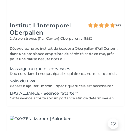
Institut L'Intemporel
767
Oberpallen
2, Arelerstrooss (Pall Center)
Oberpallen L-8552
Découvrez notre institut de beauté à Oberpallen (Pall Center),
dans une ambiance empreinte de sérénité et de calme, prêt
pour une pause beauté hors du...
Massage nuque et cervicales
Douleurs dans la nuque, épaules qui tirent... notre lot quotidien à tous, ce massage aux huiles chaudes aromatiques détend et relaxe les muscles contractés. En complément de soin visage uniquement.
Soin du Dos
Pensez à ajouter un soin + spécifique si cela est nécessaire : bio peeling pour détoxifier et purifier , "rose de mer" pour cicatriser... Vapeur et massage dans ce soin
LPG ALLIANCE - Séance "Starter"
Cette séance a toute son importance afin de déterminer ensemble vos besoins spécifiques , remplir votre dossier et faire une séance profonde. La technique minceur de LPG permet de manière indolore de réactiver le déstockage des graisses pour effacer les surcharges et les imperfections localisées. Une silhouette affinée, une peau plus lisse et plus ferme naturellement. Les soins sont ciblés et rapides. Les résultats sont perceptibles dès la première séance.