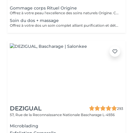
Gommage corps Rituel Origine
Offrez à votre peau l'excellence des soins naturels Origine. Ce gommage exfolie délicatement grâce à des textures raffinées et des ingrédients sélectionnés pour leur pureté. Il lisse le grain de peau, réveille l'éclat naturel et enveloppe le corps d'un parfum subtil et sensoriel. Un rituel d'exception qui laisse la peau incroyablement douce, soyeuse et lumineuse, prête à recevoir tous les bienfaits des soins suivants.
Soin du dos + massage
Offrez à votre dos un soin complet alliant purification et détente profonde. Ce rituel associe un nettoyage expert, une exfoliation raffinée et des manuvres relaxantes pour libérer les tensions. La peau est purifiée, douce et lumineuse, tandis que le corps retrouve une sensation de confort absolu. Un moment précieux qui allie efficacité et bien-être.
DEZIGUAL
293
57, Rue de la Reconnaissance Nationale
Bascharage L-4936
Microblading