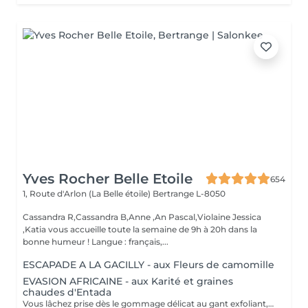
Yves Rocher Belle Etoile
654
1, Route d'Arlon (La Belle étoile)
Bertrange L-8050
Cassandra R,Cassandra B,Anne ,An Pascal,Violaine Jessica
,Katia vous accueille toute la semaine de 9h à 20h dans la
bonne humeur ! Langue : français,...
ESCAPADE A LA GACILLY - aux Fleurs de camomille
EVASION AFRICAINE - aux Karité et graines
chaudes d'Entada
Vous lâchez prise dès le gommage délicat au gant exfoliant, qui alterne lissages et effleurages. Notre esthéticienne applique ensuite lonctueuse huile Orientale à base dhuile dArgan sur lensemble de votre corps et grâce à sa gestuelle précise libère lensemble des tensions. Bénéfices : Vous êtes délassée et votre peau est douce et satinée.