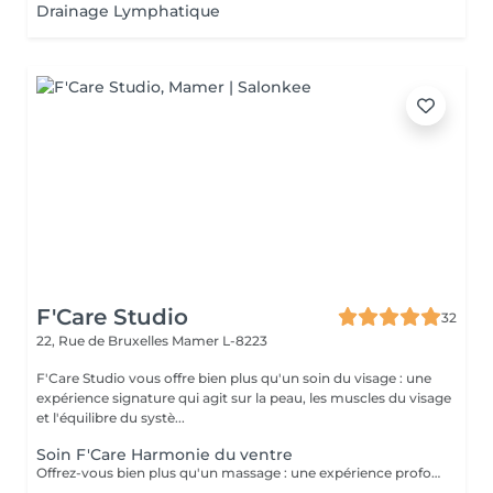
Drainage Lymphatique
F'Care Studio
32
22, Rue de Bruxelles
Mamer L-8223
F'Care Studio vous offre bien plus qu'un soin du visage : une
expérience signature qui agit sur la peau, les muscles du visage
et l'équilibre du systè...
Soin F'Care Harmonie du ventre
Offrez-vous bien plus qu'un massage : une expérience profonde qui invite le corps à se libérer, se rééquilibrer et retrouver son intelligence naturelle. Le soin F'Care Harmonie du ventre est un soin signature inspiré du Chi Nei Tsang, un massage abdominal issu de la tradition taoïste, associé à des techniques de drainage lymphatique profond et de travail manuel ciblé. Cette approche globale vise à libérer les tensions abdominales, stimuler les fonctions naturelles d'élimination et favoriser une sensation de légèreté et d'harmonie intérieure. Le ventre, souvent considéré comme notre deuxième cerveau, est au coeur de ce soin. En relâchant les tensions physiques et émotionnelles accumulées, il devient un espace de respiration, de fluidité et de vitalité retrouvée. Grâce à des gestes précis et profonds, ce massage contribue également à améliorer la qualité de la peau et à affiner visuellement la silhouette. Bienfaits principaux : - Stimulation des fonctions naturelles du métabolisme - Amélioration du confort digestif et du transit intestinal - Soutien aux processus naturels de détoxification - Réduction de la rétention d'eau et sensation de légèreté - Amélioration de la tonicité et de la qualité de la peau - Libération des tensions physiques et nerveuses du ventre Recommandé en cas de : Tensions abdominales, inconfort digestif, sensation de gonflement, rétention d'eau, surcharge émotionnelle ou périodes de déséquilibre (fatigue, stress, cycle menstruel). Résultat : Le ventre se détend profondément, le corps retrouve de la fluidité et l'esprit gagne en clarté, en apaisement et en énergie.