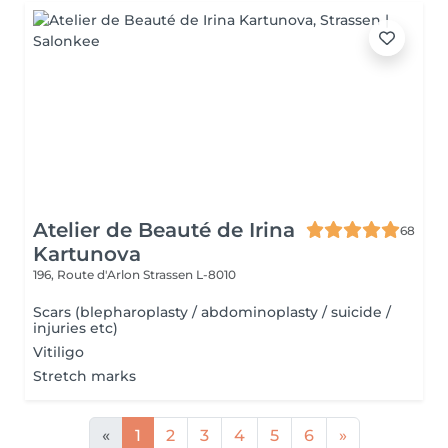
Atelier de Beauté de Irina
68
Kartunova
196, Route d'Arlon
Strassen L-8010
Scars (blepharoplasty / abdominoplasty / suicide /
injuries etc)
Vitiligo
Stretch marks
«
1
2
3
4
5
6
»