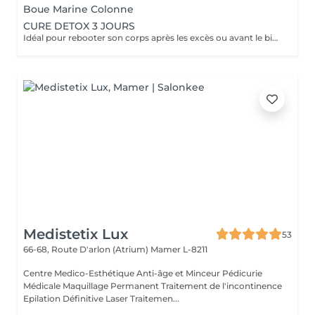
Boue Marine Colonne
CURE DETOX 3 JOURS
Idéal pour rebooter son corps après les excès ou avant le bikini et la playa JOUR 1 -Déclencher la détox -Enveloppement détoxinant -Bain bouillonnant -Jet spa oxygène -Pressothérapie -Jus de fruits et légumes bios frais maison JOUR 2 -Phase d'attaque -Boue marine -Cupping (vacuum thérapie) -Pressothérapie -Jet spa oxygène -Massage -Jus de fruits et légumes bios frais maison JOUR 3 -Éliminer et oxygéner -Enveloppement détoxinant -Drainage lymphatique -Bain bouillonnant -Jet spa oxygène -Jus de fruits et légumes bios frais maison
Medistetix Lux
53
66-68, Route D'arlon (Atrium)
Mamer L-8211
Centre Medico-Esthétique Anti-âge et Minceur Pédicurie
Médicale Maquillage Permanent Traitement de l'incontinence
Epilation Définitive Laser Traitemen...