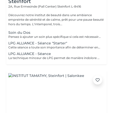
Steinfort
2A, Rue Ermesinde (Pall Center)
Steinfort L-8416
Découvrez notre institut de beauté dans une ambiance
empreinte de sérénité et de calme, prêt pour une pause beauté
hors du temps. L'Intemporel, trois...
Soin du Dos
Pensez à ajouter un soin plus spécifique si cela est nécessaire : Bio peeling pour détoxifier et purifier, "Rose de mer" pour cicatriser... Un massage est également prévu dans les suppléments.
LPG ALLIANCE - Séance "Starter"
Cette séance a toute son importance afin de déterminer ensemble vos besoins spécifiques, remplir votre dossier et faire une séance profonde, elle est obligatoire. La technique minceur de LPG permet de manière indolore de réactiver le déstockage des graisses pour effacer les surcharges et les imperfections localisées. Une silhouette affinée, une peau plus lisse et plus ferme naturellement. Les soins sont ciblés et rapides. Les résultats sont perceptibles dès la première séance.
LPG ALLIANCE - Séance
La technique minceur de LPG permet de manière indolore de réactiver le déstockage des graisses pour effacer les surcharges et les imperfections localisées. Une silhouette affinée, une peau plus lisse et plus ferme naturellement. Les soins sont ciblés et rapides. Les résultats sont perceptibles dès la 1e séance.