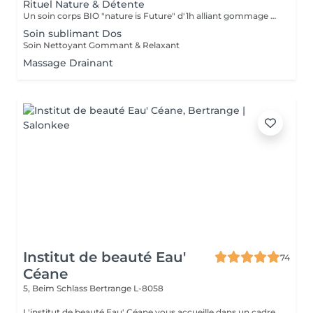
Rituel Nature & Détente
Un soin corps BIO "nature is Future" d'1h alliant gommage exfoliant et massage relaxant pour une peau douce, un corps apaisé et un véritable moment de lâcher-prise.
Soin sublimant Dos
Soin Nettoyant Gommant & Relaxant
Massage Drainant
Institut de beauté Eau'
74
Céane
5, Beim Schlass
Bertrange L-8058
L'institut de beauté Eau' Céane vous accueille dans un cadre