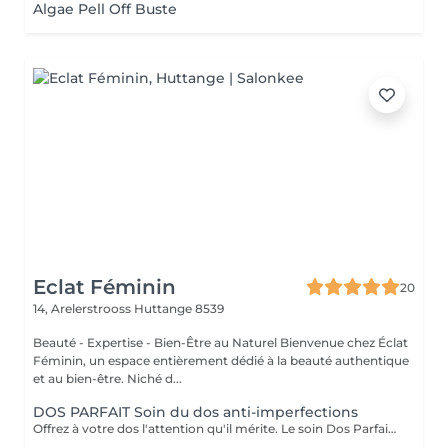
Algae Pell Off Buste
Eclat Féminin
20
14, Arelerstrooss
Huttange 8539
Beauté - Expertise - Bien-Être au Naturel Bienvenue chez Éclat
Féminin, un espace entièrement dédié à la beauté authentique
et au bien-être. Niché d...
DOS PARFAIT Soin du dos anti-imperfections
Offrez à votre dos l'attention qu'il mérite. Le soin Dos Parfait purifie, lisse et rééquilibre la peau, pour un dos éclatant de santé et de bien-être. Il peut inclure une dermabrasion douce, selon les besoins de votre peau, pour un résultat encore plus uniforme et affiné. Grâce à des gestes experts et des produits soigneusement sélectionnés, dites adieu aux imperfections et redécouvrez une peau douce, lisse et visiblement sublimée. Résultat : un dos pur, lumineux et visiblement revitalisé. Découvrez l'ensemble de mes rituels et prestations exclusives sur: www.eclat-feminin.lu - SCROLLER VERS LE HAUT - DESCRIPTION -