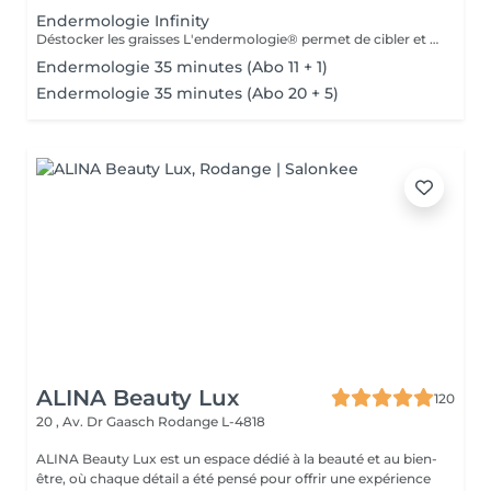
Endermologie Infinity
Déstocker les graisses L'endermologie® permet de cibler et daffiner les zones rebelles à lexercice et à lhygiène alimentaire (bras, dos, ventre, taille, cuisses..) tout en sadaptant précisément aux besoins de chaque peau. Lisser la cellulite La cellulite, qui touche 90 % des femmes même les plus minces et les plus sportives, résulte à la fois dun stockage de graisses dans les adipocytes (cellules graisseuses) et dune rétention deau tout autour. Raffermir la peau Variations de poids, grossesses, temps qui passe la peau perd progressivement de sa tonicité et de sa souplesse. Même si ce relâchement cutané concerne tout le corps, certaines zones y sont plus sensibles : intérieur des cuisses, ventre, bras, etc Retrouver des jambes légères Jambes lourdes et douloureuses, chevilles ou pieds gonflés ces symptômes traduisent une mauvaise circulation sanguine et lymphatique. Les toxines saccumulent dans lorganisme, ce qui explique de telles variations de volume en une même journée ou à différents moments du cycle féminin. Bien-être Découvrez des parcours de soins au concept exclusif, pour une efficacité et une détente incomparables.
Endermologie 35 minutes (Abo 11 + 1)
Endermologie 35 minutes (Abo 20 + 5)
ALINA Beauty Lux
120
20 , Av. Dr Gaasch
Rodange L-4818
ALINA Beauty Lux est un espace dédié à la beauté et au bien-
être, où chaque détail a été pensé pour offrir une expérience