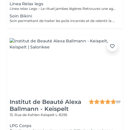
Linea Relax legs
Linea relax Legs – Le rituel jambes légères Retrouvez une agréable sensation de légèreté grâce à notre soin Linea Legs. Ce rituel associe l'application de bandages imprégnés d'actifs rafraîchissants à une séance de pressothérapie. Cette combinaison favorise la circulation, stimule le drainage et aide à diminuer la sensation de jambes lourdes. Idéal en période de chaleur, après une journée debout ou en complément d'une cure minceur, Linea Legs procure un effet fraîcheur immédiat, réduit les sensations de fatigue et laisse vos jambes plus légères, reposées et confortables.
Soin Bikini
Soin permettant de traiter les poils incarnés et de ralentir la pousse du poils. Nous procédons à un gommage, suivi de votre épilations habituelle, extractions des poils incarnés, masque et crème fin de soin.
Institut de Beauté Alexa
117
Ballmann - Keispelt
13, Rue de Kehlen
Keispelt L-8295
LPG Corps