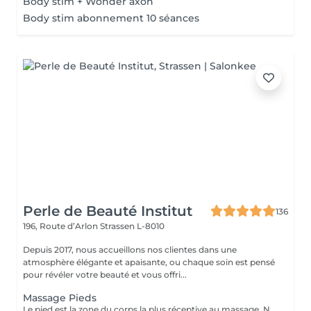
Body stim + Wonder axon
Body stim abonnement 10 séances
Perle de Beauté Institut
136
196, Route d’Arlon
Strassen L-8010
Depuis 2017, nous accueillons nos clientes dans une
atmosphère élégante et apaisante, ou chaque soin est pensé
pour révéler votre beauté et vous offri...
Massage Pieds
Le pied est la zone du corps la plus réceptive au massage. Nous n'y pensons pas assez mais les pieds sont une partie très importante du corps et nécessitent un soin tout particulier! Supportant toute la charge pondérale ainsi que les agressions extérieures telles que le temps, les chaussures trop serrées, à talons ou simplement le fait de marcher toute la journée, nos pieds sont donc fortement sollicités! Les massages des pieds sont donc conseillés et très favorables à notre bien-être général!