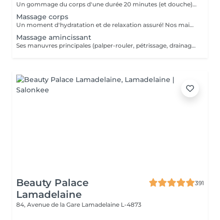
Un gommage du corps d'une durée 20 minutes (et douche) +Un massage relaxant Californien 90 minutes
Massage corps
Un moment d'hydratation et de relaxation assuré! Nos mains expertes vont vous assurer la pression nécessaires pour un massage corps réussi.
Massage amincissant
Ses manuvres principales (palper-rouler, pétrissage, drainage) visent à déstocker les graisses, lisser la cellulite et stimuler la circulation,
Beauty Palace
391
Lamadelaine
84, Avenue de la Gare
Lamadelaine L-4873