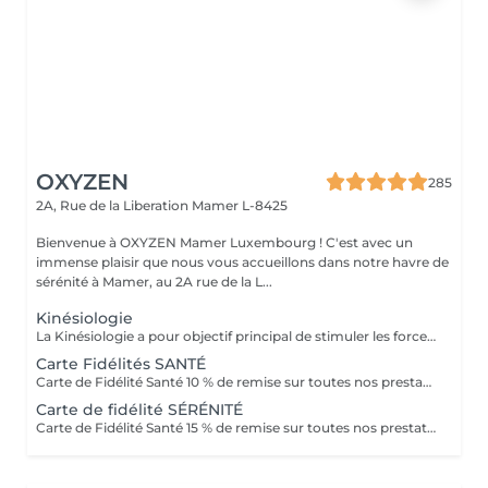
OXYZEN
285
2A, Rue de la Liberation
Mamer L-8425
Bienvenue à OXYZEN Mamer Luxembourg ! C'est avec un
immense plaisir que nous vous accueillons dans notre havre de
sérénité à Mamer, au 2A rue de la L...
Kinésiologie
La Kinésiologie a pour objectif principal de stimuler les forces d'auto-guérison de l'homme, et également augmenter son bien-être en équilibrant les énergies. Elle permet aussi au corps de mieux s'exprimer, et à nous de mieux le comprendre. Il est de plus en plus évident que notre santé et nos émotions sont intimement liées. En équilibrant le corps ou les émotions, on permet de rétablir un équilibre global chez la personne de stimuler ses forces d'auto-guérison et surtout de lui donner les moyens de grandir et de s'épanouir. Tout a été étudié afin que vous puissiez passer un réel moment de détente et d'oubli du temps !!! Avertissement : Nos soins sont dédiés au bien-être et à la relaxation. Ils ne remplacent pas un suivi médical et ne relèvent pas de la kinésithérapie.
Carte Fidélités SANTÉ
Carte de Fidélité Santé 10 % de remise sur toutes nos prestations Offrez-vous le bien-être toute l'année grâce à notre Carte de Fidélité Santé ! Elle vous donne droit à 10 % de réduction sur l'ensemble de nos prestations, qu'il s'agisse de massages relaxants, de soins énergétiques ou de séances de bien-être. *Les avantages de la Carte de Fidélité Santé - 10 % de remise immédiate sur toutes vos prestations. - Valable sur toute notre carte de soins. - Une opportunité unique de prendre soin de vous à prix privilégié. Offre non cumulable avec d'autres promotions en cours. La Carte de Fidélité Santé est également une excellente idée cadeau, pour offrir bien-être et sérénité à vos proches.
Carte de fidélité SÉRÉNITÉ
Carte de Fidélité Santé 15 % de remise sur toutes nos prestations Découvrez notre offre exclusive : la Carte de Fidélité Santé vous permet de bénéficier de 15 % de réduction sur toutes nos prestations, . *Les avantages de la Carte de Fidélité Santé -15 % de remise immédiate sur tous nos soins. -Valable toute l'année, sur l'ensemble de nos prestations : massages relaxants, soins énergétiques, séances de bien-être -Une façon simple et avantageuse de prendre soin de vous régulièrement. Offre non cumulable avec d'autres promotions en cours. La Carte de Fidélité Santé est également une formidable idée cadeau, pour offrir détente, énergie et sérénité à vos proches. Contactez-nous dès maintenant pour obtenir votre carte et profitez de réductions exclusives chez OXYZEN, où votre bien-être est notre priorité.