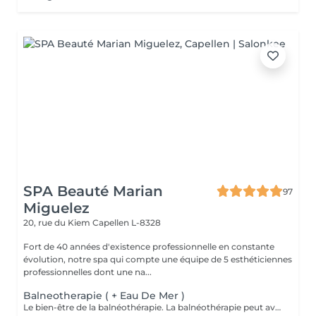
SPA Beauté Marian
97
Miguelez
20, rue du Kiem
Capellen L-8328
Fort de 40 années d'existence professionnelle en constante
évolution, notre spa qui compte une équipe de 5 esthéticiennes
professionnelles dont une na...
Balneotherapie ( + Eau De Mer )
Le bien-être de la balnéothérapie. La balnéothérapie peut avoir de nombreuses applications aussi bien dans le domaine de la santé que celui de la beauté. Elle vous permet de soulager les douleurs de l'arthrose, de faciliter la récupération de n'importe quel processus traumatique, problèmes osseux, musculaires et ligamenteux, et de réduire l'état dépressif ainsi que le stress.