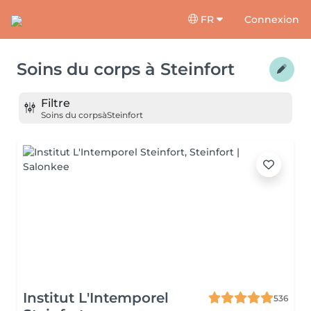
FR
Connexion
Soins du corps
à
Steinfort
Filtre
Soins du corps
à
Steinfort
Institut L'Intemporel
536