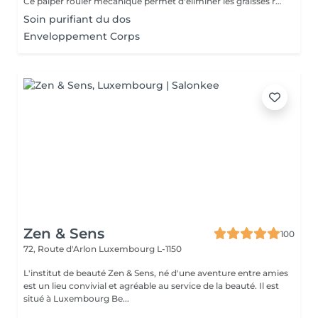
Ce palper rouler mécanique permet d'éliminer les graisses résistantes à l'exercice physique et aux régimes grâce à la technologie Lipomassage. En bref il permet de : DESTOCKER, RAFFERMIR, RESCULPTER, LISSER
Soin purifiant du dos
Enveloppement Corps
Zen & Sens
100
72, Route d'Arlon
Luxembourg L-1150
L'institut de beauté Zen & Sens, né d'une aventure entre amies
est un lieu convivial et agréable au service de la beauté. Il est
situé à Luxembourg Be...