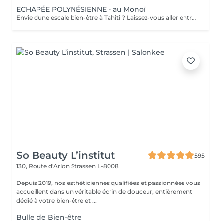
ECHAPÉE POLYNÉSIENNE - au Monoï
Envie dune escale bien-être à Tahiti ? Laissez-vous aller entre nos mains, lors dun voyage des sens à lhuile de Monoï. Secret de beauté des vahinés, le Monoï est extrait des fleurs de Tiaré, emblèmes de Tahiti. Ce modelage inspiré de la tradition ancestrale polynésienne permet à lensemble de votre corps de retrouver son harmonie. De longs mouvements des mains et des avant-bras, au rythme du va-et-vient des vagues, chassent les toxines et libèrent les tensions. Votre corps et votre esprit sont apaisés. Vous repartez avec la peau soyeuse et parfumée du divin sillage des fleurs de Tahiti.
So Beauty L’institut
595
130, Route d'Arlon
Strassen L-8008
Depuis 2019, nos esthéticiennes qualifiées et passionnées vous
accueillent dans un véritable écrin de douceur, entièrement
dédié à votre bien-être et ...
Bulle de Bien-être