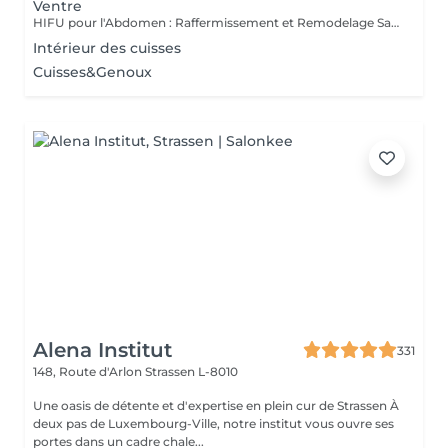
Ventre
HIFU pour l'Abdomen : Raffermissement et Remodelage Sans Chirurgie Le HIFU (Ultrasons Focalisés de Haute Intensité) est une technologie innovante qui cible les tissus profonds pour raffermir et remodeler la zone abdominale. Grâce à son action en profondeur, ce traitement stimule la production de collagène et détruit progressivement les cellules graisseuses, offrant ainsi un effet tonifiant et amincissant sans chirurgie ni temps de récupération. Quels sont les bienfaits du HIFU sur l'abdomen ? Raffermissement cutané : amélioration de la tonicité et de l'élasticité de la peau Réduction des amas graisseux : destruction progressive des cellules graisseuses pour un effet amincissant Affinement de la silhouette : un ventre plus ferme et redéfini Traitement non invasif : sans douleur, sans injection et sans éviction sociale Comment fonctionne le traitement ? Les ultrasons HIFU chauffent les tissus profonds jusqu'à 65-70°C, déclenchant un processus naturel de régénération du collagène et de destruction des graisses localisées. Au fil des semaines, la peau devient plus ferme et les contours s'affinent naturellement. Pourquoi choisir le HIFU pour l'abdomen ? Ce traitement est idéal pour celles et ceux qui souhaitent raffermir la peau relâchée (post-grossesse, perte de poids) et réduire les graisses localisées de façon progressive et naturelle, sans passer par la chirurgie. Offrez à votre ventre un coup de boost naturel avec le HIFU !
Intérieur des cuisses
Cuisses&Genoux
Alena Institut
331
148, Route d'Arlon
Strassen L-8010
Une oasis de détente et d'expertise en plein cur de Strassen À
deux pas de Luxembourg-Ville, notre institut vous ouvre ses
portes dans un cadre chale...