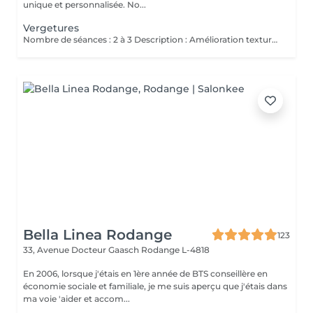
unique et personnalisée. No...
Vergetures
Nombre de séances : 2 à 3 Description : Amélioration texture vergetures blanches matures. Stimulation collagène. Après : Rougeur 5-7 jours. Hydratation intensive. Contre-indications Grossesse / allaitement Diabète non contrôlé Pacemaker Tendance chéloïde Isotrétinoïne récente Infection oculaire active Phototype élevé à risque PIH Avant Pas de soleil 3 semaines Pas de peeling / laser récent Pas d'injection récente Arriver sans maquillage Après dème 25 jours Croûtes 510 jours SPF 50 pendant 30 jours Pas de maquillage 7 jours Pas de sport intense 57 jours
Bella Linea Rodange
123
33, Avenue Docteur Gaasch
Rodange L-4818
En 2006, lorsque j'étais en 1ère année de BTS conseillère en
économie sociale et familiale, je me suis aperçu que j'étais dans
ma voie 'aider et accom...