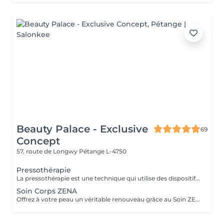
Beauty Palace - Exclusive
69
Concept
57, route de Longwy
Pétange L-4750
Pressothérapie
La pressothérapie est une technique qui utilise des dispositifs gonflables pour exercer une pression séquentielle sur les jambes, les bras ou le corps. Ce traitement stimule la circulation sanguine et lymphatique, aide à réduire la rétention d'eau et les gonflements, tout en favorisant la détoxification, la relaxation et le bien-être général.
Soin Corps ZENA
Offrez à votre peau un véritable renouveau grâce au Soin ZENA Corps, un peeling 100% naturel à base de micro-algues. Ce soin innovant stimule le renouvellement cellulaire pour une peau plus lisse, plus lumineuse et visiblement plus unifiée. Idéal pour éclaircir le teint, atténuer les tâches d'acné et améliorer la texture de la peau, le soin ZENA agit en douceur sans agresser l'épiderme. Il convient à tous les types de peau, même les plus sensibles. Avant tout traitement ZENA Corps, une séance d'évaluation est obligatoire. Ce rendez-vous permet d'analyser votre peau et de définir le protocole ZENA le plus adapté selon vos besoins (éclaircissement, tâches, vergetures, texture de peau, etc...) Le traitement corporel complet sera ensuite planifié à la suite de ce diagnostique personnalisé.