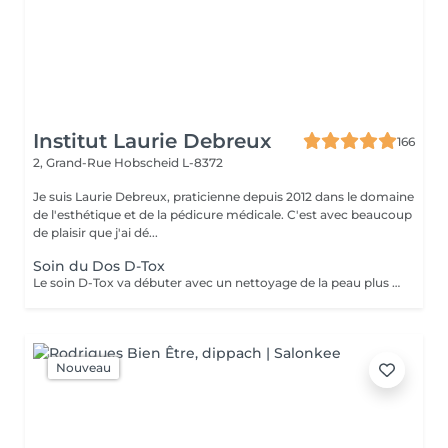
Institut Laurie Debreux
166
2, Grand-Rue
Hobscheid L-8372
Je suis Laurie Debreux, praticienne depuis 2012 dans le domaine
de l'esthétique et de la pédicure médicale. C'est avec beaucoup
de plaisir que j'ai dé...
Soin du Dos D-Tox
Le soin D-Tox va débuter avec un nettoyage de la peau plus en profondeur sans dessécher la peau. Il va éliminer les impuretés, le sébum et les toxines permettant ainsi à la peau de mieux respirer et mieux absorber les actifs qui vont suivre. Il va révéler un teint clarifié et d'apparence saine. La peau sera plus douce, rafraichie et radieuse. Le soin est composé d'un nettoyage profond en douceur et d'un masque crème hydratant intense.
Nouveau