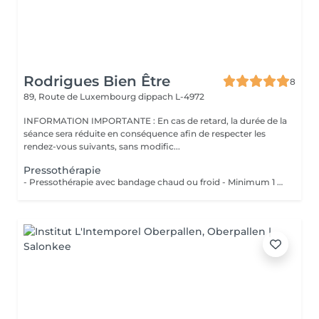
Rodrigues Bien Être
8
89, Route de Luxembourg
dippach L-4972
INFORMATION IMPORTANTE : En cas de retard, la durée de la
séance sera réduite en conséquence afin de respecter les
rendez-vous suivants, sans modific...
Pressothérapie
- Pressothérapie avec bandage chaud ou froid - Minimum 1 séance par semaine Bienfaits : - Stimule la circulation sanguine et lymphatique - Réduit la rétention d'eau et les gonflements - Soulage les jambes lourdes et fatiguées - Aide à diminuer l'apparence de la cellulite - Favorise la récupération après une chirurgie esthétique - Améliore le confort despersonnes souffrant de lipdème