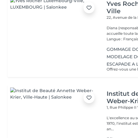
Yves Roc
Ville
22, Avenue de l
Diana (responsab
accueille toute 
Langue : Français
GOMMAGE DOU
MODELAGE DOS
ESCAPADE A L
Institut 
Weber-Kr
1, Rue Philippe II
L'excellence au service de la bea
1970, l'institut e
an...