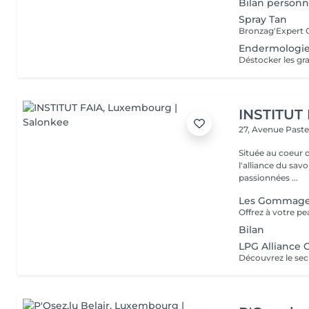
Bilan personn
Spray Tan
Endermologie
INSTITUT
27, Avenue Past
Située au coeur 
l'alliance du savoir-faire e
passionnées ...
Les Gommag
Bilan
LPG Alliance 