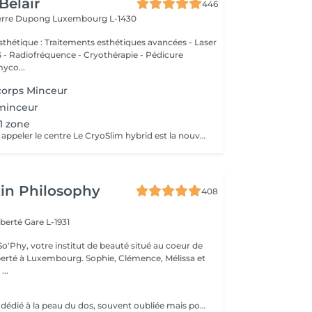
Belair
446
ierre Dupong
Luxembourg L-1430
thétique : Traitements esthétiques avancées - Laser
Radiofréquence - Cryothérapie - Pédicure
myco...
corps Minceur
 minceur
 1 zone
Pour réservation appeler le centre Le CryoSlim hybrid est la nouvelle génération de Cryolipolyse médicale (traitement des cellules de graisse par le froid). CryoSlim hybrid est le seul appareil d'amincissement à garantir les résultats minceur cliniquement supérieurs à la moyenne et exclusivement avec des températures de traitement saines et sans danger pour l'organisme. Ce traitement concerne les hommes et les femmes qui présentent une ou plusieurs zones localisées souvent résistantes aux efforts de régime et sport : ventre, poignées d'amour, culotte de cheval, intérieur des cuisses, genoux, bras, dos.
in Philosophy
408
iberté
Gare L-1931
o'Phy, votre institut de beauté situé au coeur de
mbourg. Sophie, Clémence, Mélissa et
...
Un soin complet dédié à la peau du dos, souvent oubliée mais pourtant sujette aux tensions et aux imperfections. Ce soin débute par un nettoyage et une exfoliation afin de purifier la peau, affiner le grain de peau et améliorer sa texture. Selon vos besoins et la durée choisie (30 ou 60 minutes), un travail plus ciblé peut être réalisé pour désincruster la peau et rééquilibrer les zones concernées. Le soin se termine par un massage relaxant, permettant de relâcher les tensions accumulées et de procurer une sensation immédiate de bien-être. La peau est plus nette, plus douce et le dos profondément détendu. Un soin idéal pour prendre soin de cette zone souvent négligée tout en s'accordant un moment de détente.