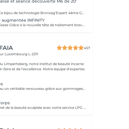
alisé et séance découverte M6 de 20'
Bronzag'Expert Ce bijou de technologie Bronzag'Expert 4ème Génération fonctionnant avec notre lotion, offre un bronzage sur-mesure sans exposition aux UV. Grâce à sa composition 99% naturelle contenant un activateur de mélanine et des actifs hydratants, vous allez retrouver une peau bronzée, revitalisée et repulpée.
 augmentée INFINITY
Déstocker les graisses Grâce à la nouvelle tête de traitement brevetée Alliance, endermologie® permet de cibler et daffiner les zones rebelles à lexercice et à lhygiène alimentaire (bras, dos, ventre, taille, cuisses..) tout en sadaptant précisément aux besoins de chaque peau. Lisser la cellulite La cellulite, qui touche 90 % des femmes même les plus minces et les plus sportives, résulte à la fois dun stockage de graisses dans les adipocytes (cellules graisseuses) et dune rétention deau tout autour. Raffermir la peau Variations de poids, grossesses, temps qui passe la peau perd progressivement de sa tonicité et de sa souplesse. Même si ce relâchement cutané concerne tout le corps, certaines zones y sont plus sensibles : intérieur des cuisses, ventre, bras, etc Retrouver des jambes légères Jambes lourdes et douloureuses, chevilles ou pieds gonflés ces symptômes traduisent une mauvaise circulation sanguine et lymphatique. Les toxines saccumulent dans lorganisme, ce qui explique de telles variations de volume en une même journée ou à différents moments du cycle féminin. Bien-être Découvrez des parcours de soins au concept exclusif, pour une efficacité et une détente incomparables.
 FAIA
457
eur
Luxembourg L-2311
du Limpertsberg, notre institut de beauté incarne
t de l'excellence. Notre équipe d'expertes
es
Offrez à votre peau un véritable renouveau grâce aux gommages corps Gemology. Enrichis en extraits minéraux précieux et en ingrédients naturels, ils exfolient en douceur, éliminent les cellules mortes et révèlent l'éclat de la peau. Leur texture sensorielle et leurs parfums délicats transforment l'exfoliation en un rituel de bien-être luxueux. Résultat : une peau lisse, douce, parfaitement préparée à recevoir les soins suivants.
Corps
Découvrez le secret de la beauté sculptée avec notre service LPG Endermologie. Cette technologie de pointe est votre alliée pour une silhouette redessinée et une peau radieuse. Les soins Endermologie stimulent naturellement la production de collagène et d'élastine, réduisent l'aspect de la cellulite et raffermissent votre peau. Les résultats sont visibles dès les premières séances, vous laissant avec une confiance et une élégance accrues. Révélez votre beauté intérieure avec une silhouette plus harmonieuse. Optez pour le bien-être et la beauté, choisissez LPG Endermologie dès aujourd'hui.