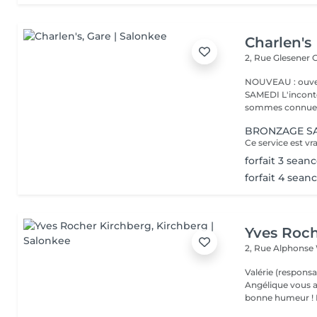
Charlen's
2, Rue Glesener
G
NOUVEAU : ouver
SAMEDI L'incontournable institut de beauté à Luxembourg. Nous
sommes connues 
BRONZAGE S
forfait 3 seanc
forfait 4 seanc
Yves Roch
2, Rue Alphonse
Valérie (responsa
Angélique vous a
b