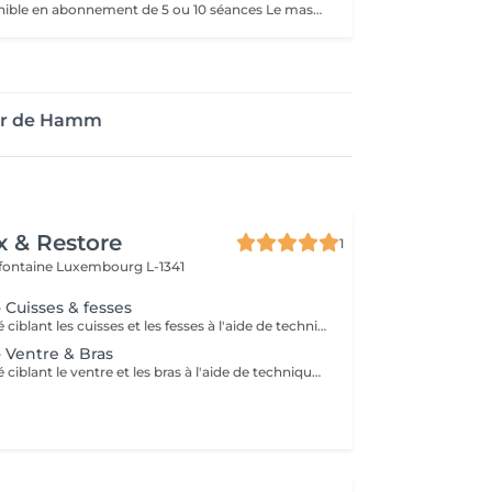
Prestation disponible en abonnement de 5 ou 10 séances Le massage Turbinada est un traitement manuel, amincissant, performant, qui donne des résultats significatifs. Il est basé sur le principe de la thérapie chinoise (ventouse: aspiration, picots: acupressure). C'est un massage amincissant, stimulant, drainant, détoxiquant, raffermissant, tonifiant et personnalisé.
our de Hamm
x & Restore
1
efontaine
Luxembourg L-1341
- Cuisses & fesses
Un soin spécialisé ciblant les cuisses et les fesses à l'aide de techniques de massage intensives destinées à stimuler la circulation et à agir sur les tissus sous-jacents. Ce traitement contribue à améliorer l'apparence de la peau, à soutenir la tonicité des tissus et à procurer une sensation de peau plus lisse et revitalisée.
 - Ventre & Bras
Un soin spécialisé ciblant le ventre et les bras à l'aide de techniques de massage ciblées destinées à stimuler la circulation et à soutenir l'apparence naturelle de la peau. Ce traitement intensif aide à améliorer la tonicité des tissus, affiner le grain de peau et laisser la peau plus souple, plus douce et agréablement rafraîchie.