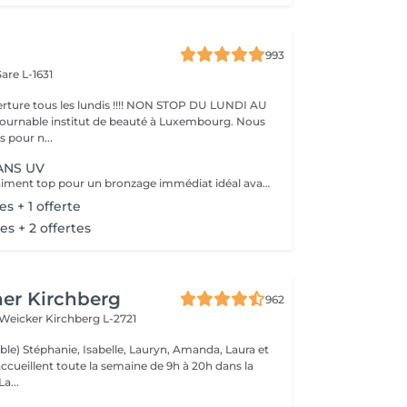
993
are L-1631
ture tous les lundis !!!! NON STOP DU LUNDI AU
pour n...
ANS UV
Ce service est vraiment top pour un bronzage immédiat idéal avant vos vacances ou avant une soirée ;) Nous vous conseillons de faire un gommage la veille du soin et de porter des vêtements amples noirs. Selon votre peau, cela tient environ 1 semaine à 10 Jours! AVANT Exfolier votre peau en profondeur, puis hydrater généreusement 24h avant d'appliquer votre autobronzant, en insistant bien sur les coudes, genoux, chevilles et les zones sensibles. Épiler ou raser dans les 48h avant application afin que les pores de la peau soient fermés. Des points noirs pourraient apparaître si votre peau n'est pas nette lors de l'application. Ne pas appliquer de crème hydratante, parfum, déodorant ou maquillage le jour même de l'application cela pourrait obstruer les pores de la peau et faire apparaître des points noirs. APRÈS Porter des vêtement amples de couleur foncée les vêtements près du corps ou sous-vêtements pourraient faire des marques, porter des chaussures larges. Hydrater quotidiennement votre peau les jours suivant l'application ou utiliser un autobronzant progressif pour entretenir votre bronzage et le faire durer plus longtemps. Après 5 jours, exfolier quotidiennement votre peau à l'aide d'un exfoliant doux afin d'aider votre peau à absorber plus facilement votre crème hydratante, et garder un joli bronzage. Cela permet aussi au bronzage de s'estomper progressivement et uniformément.
es + 1 offerte
es + 2 offertes
er Kirchberg
962
 Weicker
Kirchberg L-2721
ble) Stéphanie, Isabelle, Lauryn, Amanda, Laura et
ccueillent toute la semaine de 9h à 20h dans la
onne humeur ! La...