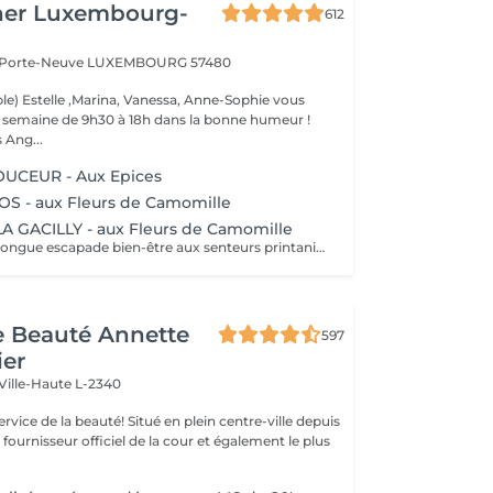
her Luxembourg-
612
a Porte-Neuve
LUXEMBOURG 57480
le) Estelle ,Marina, Vanessa, Anne-Sophie vous
la semaine de 9h30 à 18h dans la bonne humeur !
 Ang...
CEUR - Aux Epices
 - aux Fleurs de Camomille
A GACILLY - aux Fleurs de Camomille
Offrez-vous une longue escapade bien-être aux senteurs printanières de Camomille, fleur emblématique de nos champs à la Gacilly. le temps s'est arrêté. Incroyablement relaxé et en harmonie, votre corps et votre esprits retrouvent leur équilibre.
de Beauté Annette
597
ier
Ville-Haute L-2340
uté! Situé en plein centre-ville depuis
st fournisseur officiel de la cour et également le plus