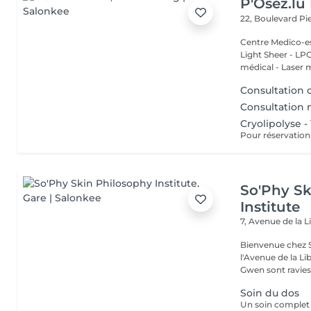
P'Osez.lu 
22, Boulevard P
Centre Medico-es
Light Sheer - LPG - 
médical - Laser 
Consultation 
Consultation
Cryolipolyse -
So'Phy Sk
Institute
7, Avenue de la L
Bienvenue chez S
l'Avenue de la Liberté à Luxe
Gwen sont ravies 
Soin du dos