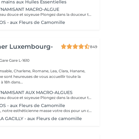
mains aux Huiles Essentielles
NAMISANT MACRO-ALGUE
Retrouvez une peau douce et soyeuse Plongez dans la douceur tropicale dIndonésie à travers les notes épicées des huiles essentielles de Girofle et de Muscade. Ce gommage aux effluves chauds et naturels vous transporte tout en exfoliant délicatement votre peau : elle est douce, lumineuse et satinée.
 - aux Fleurs de Camomille
her Luxembourg-
849
 Gare
Gare L-1610
nsable, Charlene, Romane, Lea, Clara, Hanane,
e sont heureuses de vous accueillir toute la
à 18h dans...
NAMISANT AUX MACRO-ALGUES
Retrouvez une peau douce et soyeuse Plongez dans la douceur tropicale dIndonésie à travers les notes épicées des huiles essentielles de Girofle et de Muscade. Ce gommage aux effluves chauds et naturels vous transporte tout en exfoliant délicatement votre peau : elle est douce, lumineuse et satinée.
 - aux Fleurs de Camomille
Le temps du soin, notre esthéticienne masse votre dos pour un confort sans précédent.
 GACILLY - aux Fleurs de camomille