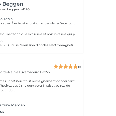
o Beggen
eggen
beggen L-1220
o Tesla
Modes personnalisables Électrostimulation musculaire Deux poignées indépendantes : contrôlez la puissance indépendamment, permettant des entraînements synchronisés ou individualisés Sûr et non invasif : notre machine est exempte de courant, d'hyperthermie, de rayonnement et ne nécessite aucune période de récupération. Brûlage de graisse et développement musculaire sans effort Gain de temps et d'efforts : seulement 30 minutes d'utilisation équivalent à 30 000 contractions musculaires, l'équivalent d'innombrables rouleaux de ventre ou squats.
e
L'Endermologie est une technique exclusive et non invasive qui permet de remodeler votre silhouette, de lisser la cellulite et d'améliorer globalement la tonicité de la peau.
ce
La radiofréquence (RF) utilise l'émission d'ondes électromagnétiques à très haute fréquence, pour cibler la peau. La technologie RF permet ainsi de raffermir sa peau et de réduire des tissus graisseux, afin de redessiner des contours touchés par un affaissement cutané et un relâchement de la peau.
18
 Porte-Neuve
Luxembourg L-2227
ma ruche! Pour tout renseignement concernant
z pas à me contacter Institut au rez-de-
cour du...
Future Maman
ps