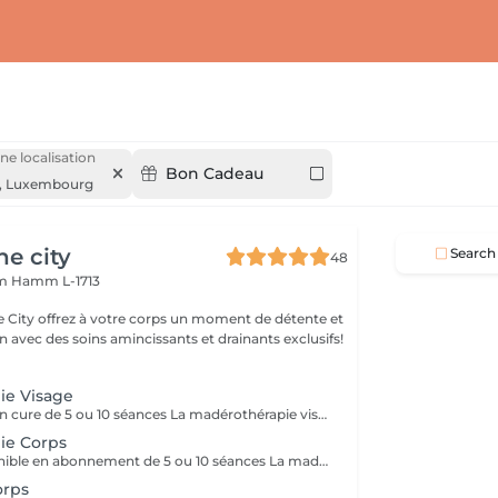
ne localisation
Bon Cadeau
,
Luxembourg
he city
Search
48
mm
Hamm L-1713
e City offrez à votre corps un moment de détente et
 avec des soins amincissants et drainants exclusifs!
ie Visage
Soin disponible en cure de 5 ou 10 séances La madérothérapie visage se différencie de toutes les autres techniques de massage facial. C'est un massage totalement naturel, permettant de remodeler, d'affiner le visage, de réduire et d'évacuer les toxines, d'améliorer la nutrition et la libre circulation énergétique. Bienfaits sur la peau et le teint: -Anti-âge : Stimule la production de collagène et d'élastine, raffermit la peau et réduit l'apparence des rides et ridules. -Tonifiant : Tonifie les muscles du visage pour améliorer la fermeté et prévenir le relâchement cutané. -Défatigant : Réduit visiblement les poches, les cernes et les traits tirés, donnant un regard plus reposé. -Éclat : Illumine le teint et améliore l'aspect général de la peau grâce à une meilleure circulation sanguine et une élimination des toxines.
ie Corps
Prestation disponible en abonnement de 5 ou 10 séances La madérothérapie est un massage qui vise spécifiquement la cellulite. Cette thérapie par le bois utilise des instruments, comme des roues crantées, pour masser les tissus adipeux et favoriser l'élimination de la graisse et de la cellulite. Ce massage est agréable à recevoir et complet. Il draine, lisse et sculpte. 1 zone = jambes entières ou ventre/dos/bras
orps