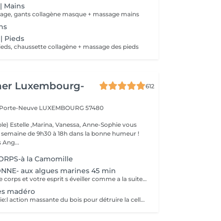
 | Mains
ge, gants collagène masque + massage mains
ns
 | Pieds
ds, chaussette collagène + massage des pieds
her Luxembourg-
612
a Porte-Neuve
LUXEMBOURG 57480
le) Estelle ,Marina, Vanessa, Anne-Sophie vous
la semaine de 9h30 à 18h dans la bonne humeur !
 Ang...
RPS-à la Camomille
NE- aux algues marines 45 min
Vous sentez votre corps et votre esprit s éveiller comme a la suite d un bain dans l OCEAN. Vous vous tonicité et leur confort. sentez légère et revitalisée. Vos jambes retrouvent leur tonicité et leur confort
es madéro
La Maderotherapie:l action massante du bois pour détruire la cellulite. *Active la circulation sanguine et lymphatique *Réduit les tensions musculaires. *Raffermie et tonifie la peau.