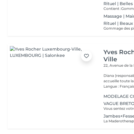
Rituel | Belles
Contient :Gomma
Massage | Mai
Rituel | Beaux
Gommage des pie
Yves Roc
Ville
22, Avenue de l
Diana (responsab
accueille toute 
Langue : Français
MODELAGE CO
VAGUE BRETON
Jambes+Fess