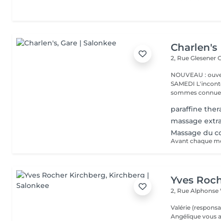
Charlen's
2, Rue Glesener
G
NOUVEAU : ouver
SAMEDI L'incontournable institut de beauté à Luxembourg. Nous
sommes connues 
paraffine ther
massage extr
Massage du co
Yves Roch
2, Rue Alphonse
Valérie (responsa
Angélique vous a