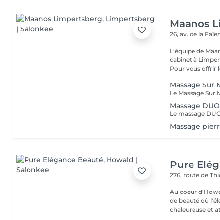
Maanos L
26, av. de la Faï
L'équipe de Maa
cabinet à Limper
Pour vous offrir le
Massage Sur M
Massage DUO 
Massage pierr
Pure Elé
276, route de Thi
Au coeur d'Howal
de beauté où l'é
chaleureuse et at