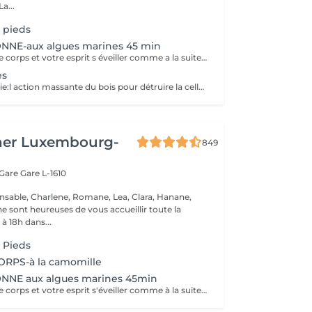
onne humeur ! La...
 pieds
NE-aux algues marines 45 min
Vous sentez votre corps et votre esprit s éveiller comme a la suite d un bain dans l OCEAN. Vous vous tonicité et leur confort. sentez légère et revitalisée. Vos jambes retrouvent leur tonicité et leur confort
es
La Maderotherapie:l action massante du bois pour détruire la cellulite. *Active la circulation sanguine et lymphatique *Réduit les tensions musculaires. *Raffermie et tonifie la peau.
her Luxembourg-
849
 Gare
Gare L-1610
nsable, Charlene, Romane, Lea, Clara, Hanane,
e sont heureuses de vous accueillir toute la
à 18h dans...
 Pieds
RPS-à la camomille
NE aux algues marines 45min
Vous sentez votre corps et votre esprit s'éveiller comme à la suite d'un bain dans l'OCEAN. Vous vous sentez légère et revitalisée. Vos jambes retrouvent leur tonicité et leur confort.