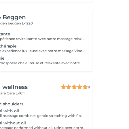
o Beggen
eggen
beggen L-1220
xante
Profitez d'une expérience revitalisante avec notre massage relaxant de 40, 60 ou 90 minutes. Nos esthéticiennes utiliseront des techniques douces pour soulager les tensions musculaires, procurant une sensation de tranquillité. Le temps de préparation et d'installation de la cliente est inclus dans la période choisie, garantissant que chaque minute soit consacrée à votre bien-être. Profitez de ce moment pour rajeunir corps et esprit.
thérapie
Plongez dans une expérience luxueuse avec notre massage Vinothérapie de 40, 60 ou 90 minutes. Nos Esthetcienne experts utiliseront des techniques spécifiques, combinant les bienfaits du raisin pour apaiser vos muscles et offrir une sensation de détente profonde. Le temps de préparation et d'installation de la cliente est inclus dans la durée sélectionnée, garantissant une expérience dédiée à votre bien-être. Laissez-vous emporter par ce moment de délice, revitalisant à la fois votre corps et votre esprit.
ie
Profitez d'une atmosphère chaleureuse et relaxante avec notre massage aux bougies de 40, 60 ou 90 minutes. Nos esthéticiennes spécialisées intègrent des bougies parfumées pour créer une ambiance paisible tout en appliquant des techniques douces visant à soulager les tensions musculaires. Le temps de préparation et d'installation de la cliente est inclus dans la période choisie, garantissant que chaque minute soit dédiée à votre bien-être. Offrez-vous une expérience de rajeunissement du corps et de l'esprit dans ce cadre serein.
i wellness
8
Gare
Gare L-1611
d shoulders
i with oil
Traditional Thai oil massage combines gentle stretching with flowing massage techniques using warm oil to ease muscle tension, improve circulation, and promote deep relaxation.
ai without oil
Traditional Thai massage performed without oil, using gentle stretching and acupressure techniques to relieve muscle tension, improve flexibility, and promote deep relaxation.