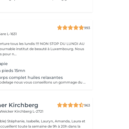
993
are L-1631
ture tous les lundis !!!! NON STOP DU LUNDI AU
pour n...
apie
a pieds 15mn
rps complet huiles relaxantes
Avant chaque modelage nous vous conseillons un gommage du corps peau de velours qui rendra votre peau toute douce. Le modelage est réalise par des personnes diplômées
er Kirchberg
963
 Weicker
Kirchberg L-2721
ble) Stéphanie, Isabelle, Lauryn, Amanda, Laura et
ccueillent toute la semaine de 9h à 20h dans la