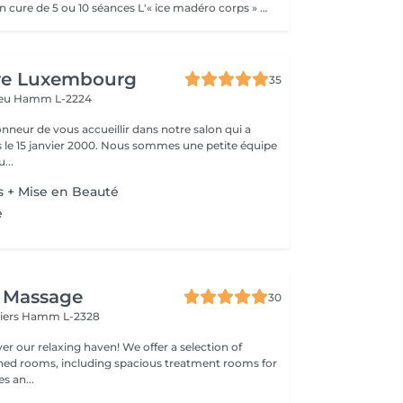
Soin disponible en cure de 5 ou 10 séances L'« ice madéro corps » est une technique de soin esthétique qui combine la madérothérapie (massage avec des outils en bois) avec des instruments givrés ou métalliques. Ce soin vise à raffermir, drainer et tonifier le corps en combinant les effets du froid, qui stimule la circulation et la dépense calorique, avec les bienfaits remodelants et détoxifiants de la madérothérapie. Fonctionnement: -Froid : L'utilisation d'instruments froids et de produits spécifiques (comme une "Ice'Crème" à base de plantes, d'huiles essentielles et d'argiles) déclenche un processus de thermogénèse. -Thermogénèse : Le corps dépense de l'énergie pour se réchauffer, mobilisant ainsi les graisses et contribuant à un effet amincissant et sculptant. -Madérothérapie : Les outils en bois ou en métal sont utilisés pour masser, drainer et remodeler le corps. -Résultats : Cela permet de stimuler la circulation sanguine et lymphatique, de réduire la cellulite, de lisser la peau et d'apporter une sensation de légèreté et de détente. Bienfaits: -Remodelage et raffermissement : Aide à sculpter le corps et à améliorer l'élasticité de la peau. -Drainage et détox : Améliore la circulation lymphatique et aide à éliminer les toxines. -Réduction de la cellulite : Atténue l'effet peau d'orange. -Détente : Apaise les tensions physiques et procure une sensation de relaxation profonde. -Stimulation métabolique : Le froid augmente la dépense calorique et favorise le déstockage des graisses. 1 zone = bas ou haut du corps
ure Luxembourg
35
veu
Hamm L-2224
onneur de vous accueillir dans notre salon qui a
 2000. Nous sommes une petite équipe
...
es + Mise en Beauté
e
i Massage
30
liers
Hamm L-2328
xing haven! We offer a selection of
gned rooms, including spacious treatment rooms for
s an...