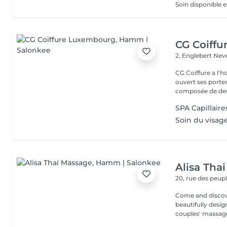
CG Coiff
2, Englebert Ne
CG Coiffure a l'h
ouvert ses portes le 15 janvier
composée de deu
SPA Capillair
Soin du visag
Alisa Tha
20, rue des peup
Come and discover our rela
beautifully desi
couples' massage