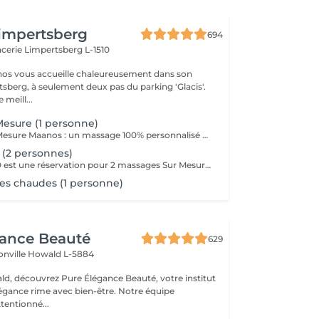
impertsberg
694
encerie
Limpertsberg L-1510
nos vous accueille chaleureusement dans son
tsberg, à seulement deux pas du parking 'Glacis'.
 meill...
esure (1 personne)
Le Massage Sur Mesure Maanos : un massage 100% personnalisé en fonction de vos besoins et de vos envies !
(2 personnes)
Le massage DUO est une réservation pour 2 massages Sur Mesure, en même temps dans la même cabine. Les 2 personnes pourront personnaliser leurs massages en fonction de leurs envies. Possibilité de demander 2 cabines séparées en arrivant sur place.
es chaudes (1 personne)
gance Beauté
629
onville
Howald L-5884
d, découvrez Pure Élégance Beauté, votre institut
légance rime avec bien-être. Notre équipe
tentionné...