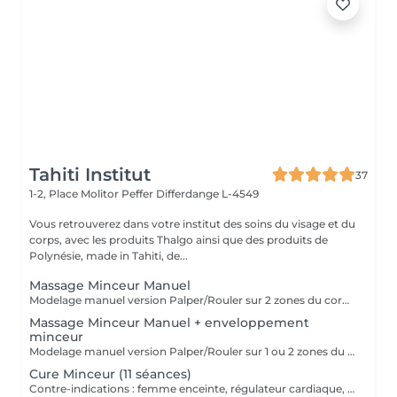
Tahiti Institut
37
1-2, Place Molitor Peffer
Differdange L-4549
Vous retrouverez dans votre institut des soins du visage et du
corps, avec les produits Thalgo ainsi que des produits de
Polynésie, made in Tahiti, de...
Massage Minceur Manuel
Modelage manuel version Palper/Rouler sur 2 zones du corps.
Massage Minceur Manuel + enveloppement
minceur
Modelage manuel version Palper/Rouler sur 1 ou 2 zones du corps. Application ensuite d'un enveloppement aux propriétés amincissantes sur ces mêmes zones.
Cure Minceur (11 séances)
Contre-indications : femme enceinte, régulateur cardiaque, stérilet, maladie grave : conseils auprès de votre esthéticienne Programme de perte en cm et anticellulite Séance 1 : Bilan personnalisé + Massage drainant lymphatique corps (esthétique méthode Leduc) (50 min) + UN PRODUIT CORPS POUR LE DOMICILE INCLUS Séance 2 : Massage minceur localisé sur 1 ou 2 zones + Vacuum (cupping) (40 min) Séance de 3 à 8 : Lipocavitation + Radio-fréquence 1 à 2 zones (30 min) Séance de 9 à 10 : Madérothérapie + enveloppement minceur localisé (60 min) Séance 11 : Rituel Tonicité (1h) (ce rituel comprend un drainage lymphatique et l'utilisation de radio-fréquence avec application localisée d'une crème fermeté) L'idéal étant de réaliser 2 à 3 séances par semaine pour un résultat optimal. Payable à la 1ère séance.