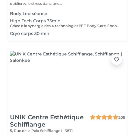
oublierez le stress dans une...
Body Led séance
High Tech Corps 35min
Grâce à la synergie des 4 technologies l'EF Body Care-Endo Body Shaper, le soin High Tech exclusif s'adresse en une seule séance aux 4 zones à problèmes du corps, cuisses, fesses, hanches et ventre. La silhouette est redessinée la cellulite est estompée, la peau est plus ferme et plus tonique ( recommandé en cure de 14+2)
Cryo corps 30 min
UNIK Centre Esthétique
205
Schifflange
5, Rue de la Paix
Schifflange L-3871