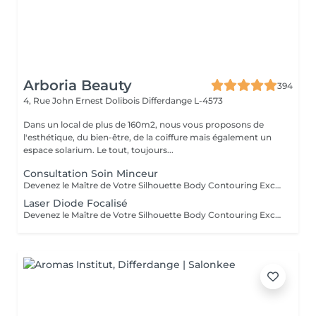
Arboria Beauty
394
4, Rue John Ernest Dolibois
Differdange L-4573
Dans un local de plus de 160m2, nous vous proposons de
l'esthétique, du bien-être, de la coiffure mais également un
espace solarium. Le tout, toujours...
Consultation Soin Minceur
Devenez le Maître de Votre Silhouette Body Contouring Exclusif Vous aspirez à redéfinir votre silhouette, dire adieu à la peau d'orange, et être prête pour votre summer body ? Ressentez-vous le besoin d'être accompagnée par des professionnelles pour retrouver le corps qui vous fait vous sentir au mieux ? Arboria Beauty est là pour concrétiser vos objectifs! Le Body Contouring by CONTOUR PARIS® offre une solution complète, personnalisée et unique grâce à la combinaison de trois technologies de pointe : La Cryolipolyse Augmentée, pour affiner votre silhouette sur mesure. Le Laser Diode Focalisé, pour atténuer la cellulite. Le Palber-Rouler Mécanique, pour raffermir la beau. Laissez-nous vous guider vers une transformation qui révélera votre meilleure version ! Arboria Beauty détient l'exclusivité au Luxembourg pour vous offrir en avant-première le Body Contouring by CONTOUR PARIS®, une expérience minceur unique en son genre dans le domaine de médecine esthétique.
Laser Diode Focalisé
Devenez le Maître de Votre Silhouette Body Contouring Exclusif Vous aspirez à redéfinir votre silhouette, dire adieu à la peau d'orange, et être prête pour votre summer body ? Ressentez-vous le besoin d'être accompagnée par des professionnelles pour retrouver le corps qui vous fait vous sentir au mieux ? Arboria Beauty est là pour concrétiser vos objectifs! Le Body Contouring by CONTOUR PARIS® offre une solution complète, personnalisée et unique grâce à la combinaison de trois technologies de pointe : La Cryolipolyse Augmentée, pour affiner votre silhouette sur mesure. Le Laser Diode Focalisé, pour atténuer la cellulite. Le Palber-Rouler Mécanique, pour raffermir la beau. Laissez-nous vous guider vers une transformation qui révélera votre meilleure version ! Arboria Beauty détient l'exclusivité au Luxembourg pour vous offrir en avant-première le Body Contouring by CONTOUR PARIS®, une expérience minceur unique en son genre dans le domaine de médecine esthétique.