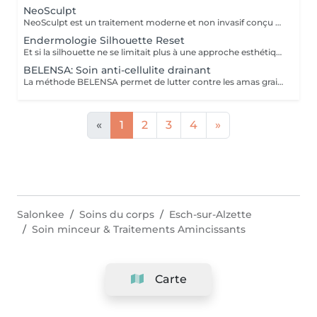
NeoSculpt
NeoSculpt est un traitement moderne et non invasif conçu pour remodeler la silhouette, renforcer les muscles et réduire les graisses localisées. Grâce à des impulsions électromagnétiques de haute intensité, il provoque des contractions musculaires profondes impossibles à obtenir avec un entraînement classique. Une séance équivaut à plusieurs milliers de contractions musculaires efficaces et permet : de tonifier et développer la masse musculaire de diminuer la masse graisseuse d'améliorer les contours du corps Le traitement est indolore, sûr et ne nécessite aucun temps de récupération. NeoSculpt est idéal pour l'abdomen, les fessiers, les jambes et les bras, pour les femmes comme pour les hommes.
Endermologie Silhouette Reset
Et si la silhouette ne se limitait plus à une approche esthétique, mais s'envisageait à travers le prisme du bien-être global ? Avec Silhouette Reset, LPG® dévoile un nouveau soin signature endermologie® qui réinvente les codes de la minceur en intégrant pleinement les interactions corps-esprit. Conçu comme un véritable reset corporel, ce protocole de 55 minutes agit sur les tensions nerveuses, stimule les circulations et accompagne la libération des déséquilibres liés au stress, au sommeil et à la digestion. Dans un contexte où ces facteurs influencent directement l'harmonie corporelle, le soin vise à restaurer un fonctionnement physiologique plus fluide et équilibré. Au cur du protocole, la technologie CELLU M6 INFINITY® s'associe à un modelage manuel expert, créant une synergie entre stimulation mécanique de précision et approche sensorielle. Cette double action permet une prise en charge à la fois ciblée et globale des tissus et des volumes. Fruit de plus de 40 ans d'expertise, Silhouette Reset illustre l'émergence d'une nouvelle esthétique thérapeutique : une minceur qui n'est plus une finalité isolée, mais la conséquence visible d'un mieux-être profond et durable. Disponible exclusivement dans les centres équipés CELLU M6 INFINITY®, le nouveau soin Silhouette Reset est à découvrir dès maintenant.
BELENSA: Soin anti-cellulite drainant
La méthode BELENSA permet de lutter contre les amas graisseux localisés en particulier sur les zones de l'abdomen, des cuisses et des hanches et de lisser l'aspect "peau d'orange". Le meilleur résultat est optenu en cure ( 1-2 x par semaine pendant 2-3 semaines puis 1x par semaine -> TOTAL 10 séances) ensuite 1-2 x par mois pour l'entretien.
«
1
2
3
4
»
Salonkee
Soins du corps
Esch-sur-Alzette
Soin minceur & Traitements Amincissants
Carte