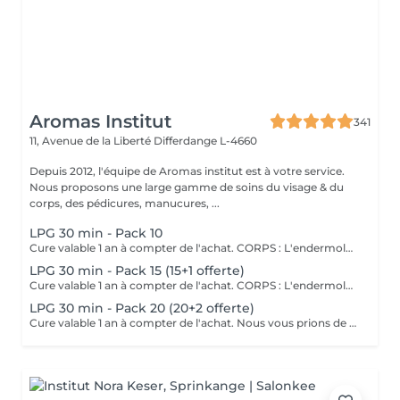
Aromas Institut
341
11, Avenue de la Liberté
Differdange L-4660
Depuis 2012, l'équipe de Aromas institut est à votre service.
Nous proposons une large gamme de soins du visage & du
corps, des pédicures, manucures, ...
LPG 30 min - Pack 10
Cure valable 1 an à compter de l'achat. CORPS : L'endermologie DESTOCKER les graisses localisées et résistantes. LISSER la cellulite PREVENIR les troubles de la circulation RAFFERMIR la peau distendue DRAINER VISAGE : L'endermolift STIMULER la synthèse naturelle d'acide hyaluronique. REDENSIFIER la peau ESTOMPER les signes de l'âge Nous vous prions de bien vouloir respecter votre rendez-vous. En prenant rendez-vous, vous occupez une place, dont une autre personne aurait éventuellement besoin. Tout rendez-vous non annulé 24h en avance, est susceptible d'être facturé. (Si vous ne pouvez pas vous présenter à votre RDV, proposez-le éventuellement à un proche ou à un ami) Toute l'équipe de Aromas Institut vous remercie pour votre respect et votre compréhension.
LPG 30 min - Pack 15 (15+1 offerte)
Cure valable 1 an à compter de l'achat. CORPS : L'endermologie DESTOCKER les graisses localisées et résistantes. LISSER la cellulite PREVENIR les troubles de la circulation RAFFERMIR la peau distendue DRAINER VISAGE : L'endermolift STIMULER la synthèse naturelle d'acide hyaluronique. REDENSIFIER la peau ESTOMPER les signes de l'âge Nous vous prions de bien vouloir respecter votre rendez-vous. En prenant rendez-vous, vous occupez une place, dont une autre personne aurait éventuellement besoin. Tout rendez-vous non annulé 24h en avance, est susceptible d'être facturé. (Si vous ne pouvez pas vous présenter à votre RDV, proposez-le éventuellement à un proche ou à un ami) Toute l'équipe de Aromas Institut vous remercie pour votre respect et votre compréhension.
LPG 30 min - Pack 20 (20+2 offerte)
Cure valable 1 an à compter de l'achat. Nous vous prions de bien vouloir respecter votre rendez-vous. En prenant rendez-vous, vous occupez une place, dont une autre personne aurait éventuellement besoin. Tout rendez-vous non annulé 24h en avance, est susceptible d'être facturé. (Si vous ne pouvez pas vous présenter à votre RDV, proposez-le éventuellement à un proche ou à un ami) Toute l'équipe de Aromas Institut vous remercie pour votre respect et votre compréhension.