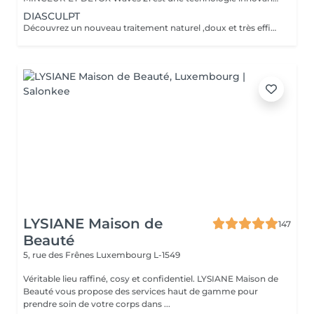
DIASCULPT
Découvrez un nouveau traitement naturel ,doux et très efficace pour éliminer les surcharges graisseuses localisées : abdomen, hanches ,genoux , bras , fesses ,les résultats sont visibles immédiatement .Cette technique permet également de soigner la cellulite, et raffermir les zones relâchées en renforçant la fabrication d'un bon collagène.
LYSIANE Maison de
147
Beauté
5, rue des Frênes
Luxembourg L-1549
Véritable lieu raffiné, cosy et confidentiel. LYSIANE Maison de
Beauté vous propose des services haut de gamme pour
prendre soin de votre corps dans ...