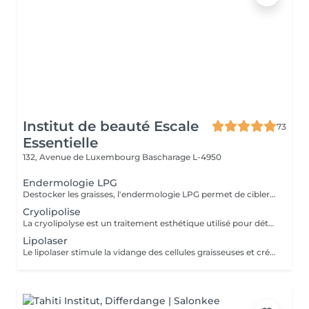
Institut de beauté Escale
73
Essentielle
132, Avenue de Luxembourg
Bascharage L-4950
Endermologie LPG
Destocker les graisses, l'endermologie LPG permet de cibler et d'affiner les zones rebelles à l'exercice et a l'hygiène alimentaire ( bras , dos , ventre, taille) tout en s'adaptant au besoin de chaque peau. Lisser la cellulite, raffermir la peau, retrouver des jambes légères.
Cryolipolise
La cryolipolyse est un traitement esthétique utilisé pour détruire les cellules graisseuses. Son principe repose sur une température de froid contrôlé de 9°C à 13°C.
Lipolaser
Le lipolaser stimule la vidange des cellules graisseuses et créer des micropores dans leurs membranes par le biais d'une chaleur douce.