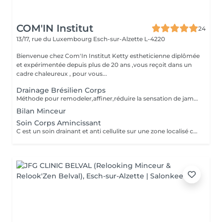
COM'IN Institut
24
13/17, rue du Luxembourg
Esch-sur-Alzette L-4220
Bienvenue chez Com'In Institut Ketty estheticienne diplômée
et expérimentée depuis plus de 20 ans ,vous reçoit dans un
cadre chaleureux , pour vous...
Drainage Brésilien Corps
Méthode pour remodeler,affiner,réduire la sensation de jambes lourdes ,rétention d eau,améliorer la circulation sanguine et lymphatique,detoxifier,réduire la cellulite. Effet détente et favorise la relaxation
Bilan Minceur
Soin Corps Amincissant
C est un soin drainant et anti cellulite sur une zone localisé comme les bras, ou le ventre