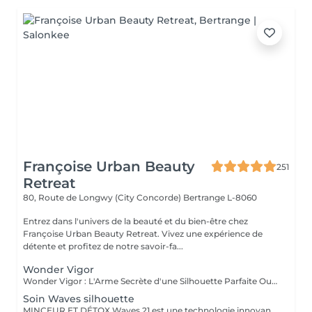
Françoise Urban Beauty
251
Retreat
80, Route de Longwy (City Concorde)
Bertrange L-8060
Entrez dans l'univers de la beauté et du bien-être chez
Françoise Urban Beauty Retreat. Vivez une expérience de
détente et profitez de notre savoir-fa...
Wonder Vigor
Wonder Vigor : L'Arme Secrète d'une Silhouette Parfaite Oubliez les méthodes ordinaires. Wonder Vigor est la première et unique technologie au monde à fusionner thermogenèse intelligente et contraction musculaire hélicoïdale pour détruire la graisse et sculpter le corps avec une précision chirurgicale sans bistouri, sans douleur, sans compromis. Propulsé par Thermodexia, un brevet exclusif, ce système agit en profondeur pour des résultats visibles, mesurables, et inégalés. Une expérience ultra-confortable, des effets immédiats et durables parce que votre corps mérite l'excellence absolue. Exclusivement chez nous. Parce que le génie ne se partage pas. Prêt à transformer votre corps ? Venez vivre l'expérience Wonder Vigor.
Soin Waves silhouette
MINCEUR ET DÉTOX Waves 21 est une technologie innovante aux effets rééquilibrant , minceurs et détox permettant une action ciblée sur les différentes zones que l'on souhaite amincir. Grâce a l'association de électrostimulation des métamères en lien direct avec les organes , et d'un traitement par le froid intense , ce soin , relance le système lymphatique et veineux Les tissus sont détoxifiés en profondeur , la silhouette ré harmonisée , et les imperfections telle la cellulite , et la graisse abdominale sont visiblement réduites , dès la première séance .