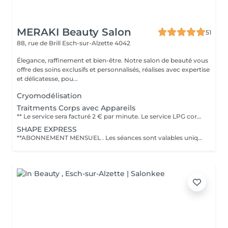
MERAKI Beauty Salon
51
88, rue de Brill
Esch-sur-Alzette 4042
Élegance, raffinement et bien-être. Notre salon de beauté vous
offre des soins exclusifs et personnalisés, réalises avec expertise
et délicatesse, pou...
Cryomodélisation
Traitments Corps avec Appareils
** Le service sera facturé 2 € par minute. Le service LPG corps est une technologie non invasive qui utilise un massage mécanique pour stimuler les tissus profonds afin de réduire la cellulite, affiner la silhouette, déstocker les graisses localisées et raffermir la peau. Cette technique est souvent décrite comme agréable et naturelle, avec des résultats visibles comme une peau plus lisse et un corps plus léger, grâce au remodelage corporel et au drainage. Objectifs du traitement LPG corps Réduire la cellulite : Il aide à atténuer l'aspect de la cellulite, qu'elle soit adipeuse, aqueuse ou fibreuse. Déstocker les graisses : Il stimule le déstockage des graisses localisées qui résistent aux régimes et à l'exercice, comme le mentionne le traitement Lipomassage du {LPG Group}. Raffermir la peau : Le soin raffermit la peau et améliore sa fermeté, notamment sur des zones comme le double menton. Drainer et détoxifier : Il favorise les échanges circulatoires et procure un effet détoxinant, ce qui permet de retrouver une sensation de légèreté. Déroulement et fréquence Séance type : La durée d'une séance est généralement de 35 à 40 minutes, selon le protocole. Protocoles courants : Il est conseillé de commencer par 2 séances par semaine pour les premières séances afin d'obtenir des résultats plus rapides, puis de réduire la fréquence en fonction de vos besoins et de votre budget. Adaptabilité : Le soin peut être adapté à vos besoins spécifiques, qu'il s'agisse de minceur, de raffermissement ou de drainage.
SHAPE EXPRESS
**ABONNEMENT MENSUEL . Les séances sont valables uniquement pendant le mois en cours et ne peuvent pas être reportées ou cumulées sur le mois suivant. PROGRAMME CORPS REMODELANT - ANTI CELLULITE & RAFFERMISSANT INCLUS * 2 séances corporelles par semaine (30 minutes chacune) * 6 Seances par mois Techniques utilisées: - LPG : stimule la circulation et aide à déstocker les graisses - Drainage lymphatique : favorise l'élimination des toxines et réduit la rétention d'eau - Detox corporel : aide purifier l'organisme et affiner la silhouette - HIFU (1 Zone incluse) : Technologie avancée pour raffermir et tonifier la peau en profondeur