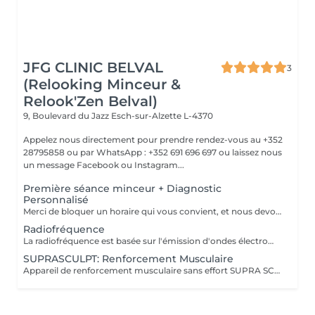
JFG CLINIC BELVAL
3
(Relooking Minceur &
Relook'Zen Belval)
9, Boulevard du Jazz
Esch-sur-Alzette L-4370
Appelez nous directement pour prendre rendez-vous au +352
28795858 ou par WhatsApp : +352 691 696 697 ou laissez nous
un message Facebook ou Instagram...
Première séance minceur + Diagnostic
Personnalisé
Merci de bloquer un horaire qui vous convient, et nous devons vous confirmer la bonne réception de votre demande de rendez-vous, laissez nous vos coordonnées ou appelez directement au 28795858 ou 691 696 697 Nous proposons un bilan personnalisé d'une heure qui comprend : -Analyse du corps avec une balance professionnelle qui calcule votre poids avec précision en déterminant les pourcentages de masse grasse et musculaire, le taux de graisse viscérale, la rétention d'eau ,votre IMC * et vos besoins caloriques. Analyse de votre silhouette et définition de vos objectifs, 1 premier séance sur un de nos appareils minceur haute technologie, Définition et proposition d'un parcours minceur adapté à votre profil et devis donné en fin de séance.
Radiofréquence
La radiofréquence est basée sur l'émission d'ondes électromagnétiques à très haute fréquence passant à travers la peau et qui produisent de la chaleur dans les tissus sous-cutanés. La chaleur produite va agir en profondeur, sans brûler la superficie, c'est-à-dire la peau. On arrive à chauffer jusqu'à 55° en profondeur, ce qui va stimuler les fibroblastes, lesquels vont fabriquer de nouvelles fibres d'élastine et de collagène. Parallèlement, la chaleur induit la rétraction des fibres de collagène préexistantes. Cette technique révolutionnaire traite en profondeur la peau, et stimule la production de nouveau collagène qui améliore la fermeté et la tension cutanée. L'effet de rétraction est immédiat, donnant un coup d'éclat visible et une meilleure fermeté de la peau. La rétraction se poursuit ensuite dans le temps.
SUPRASCULPT: Renforcement Musculaire
Appareil de renforcement musculaire sans effort SUPRA SCULPT: entreprise française ayant eu le prix de l'innovation pour cet appareil car très performant: ce sont des ondes électromagnétiques qui vont créer des contractions impossible à reproduire dans la vraie vie, et qui vont développer les muscles de la zone traitée: abdominaux, fessiers, cuisses avant ou arrières, bras, mollets.