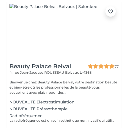
Beauty Palace Belval
77
4, rue Jean-Jacques ROUSSEAU
Belvaux L-4368
Bienvenue chez Beauty Palace Belval, votre destination beauté
et bien-être où les professionnelles de la beauté vous
accueillent avec plaisir pour des...
NOUVEAUTÉ Electrostimulation
NOUVEAUTÉ Préssotherapie
Radiofréquence
La radiofréquence est un soin esthétique non invasif qui utilise des ondes électromagnétiques pour chauffer en profondeur les tissus cutanés. Cette chaleur stimule la production naturelle de collagène et d'élastine, ce qui raffermit la peau et améliore son élasticité. Objectifs: effet tenseur immédiat, raffermissement des zones relâchées (visage, cou, décolleté, bras, ventre, cuisses...) Soin indolore, résultats progressifs et naturels. Recommandations: une cure de plusieurs séances est conseillée pour un résultat durable, accompagnée d'un entretien régulier.