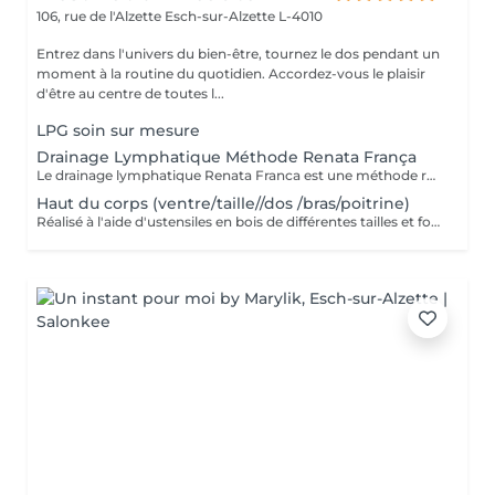
106, rue de l'Alzette
Esch-sur-Alzette L-4010
Entrez dans l'univers du bien-être, tournez le dos pendant un
moment à la routine du quotidien. Accordez-vous le plaisir
d'être au centre de toutes l...
LPG soin sur mesure
Drainage Lymphatique Méthode Renata França
Le drainage lymphatique Renata Franca est une méthode revisité du drainage lymphatique traditionnel qui permet d'obtenir des résultats plus rapides et visuels impressionnants. L'objectif du drainage manuel, c'est de stimuler le système lymphatique pour qu'il accélère son fonctionnement et élimine ce qui l'empêchait de fonctionner correctement. Pour ce faire, il va falloir stimuler les ganglions et les organes d'élimination. Plus il est pratiqué régulièrement, plus il sera efficace et permettra de soutenir le système lymphatique plutôt que de le relancer à chaque fois.
Haut du corps (ventre/taille//dos /bras/poitrine)
Réalisé à l'aide d'ustensiles en bois de différentes tailles et formes spécialement conçus pour s'adapter aux lignes du corps. - Une alternative à la chirurgie - Accélère le métabolisme - Active le système lymphatique - Raffermit et tonifie la peau - Redessine le corps et les volumes - Post opératoire...