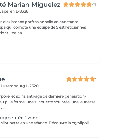
té Marian Miguelez
97
Capellen L-8328
s d'existence professionnelle en constante
 spa qui compte une équipe de 5 esthéticiennes
dont une na...
e
ue
1
r
Luxembourg L-2520
orel et soins anti-âge de dernière génération-
u plus ferme, une silhouette sculptée, une jeunesse
...
 Augmentée 1 zone
Redessinez votre silouhette en une séance. Découvre la cryolipolise augmentée, une technologie haute gamme, fariquée en France par ContourParis. Éliminez les amas graisseux grâce à l'efficacité du froid. Il est possible qu'il y ait des contre-indications à la réalisation de ce soin. Si vous n'êtes jamais venu, je vous conseille de réserver au préalable un bilan silhouette ou de téléphoner au cabinet.