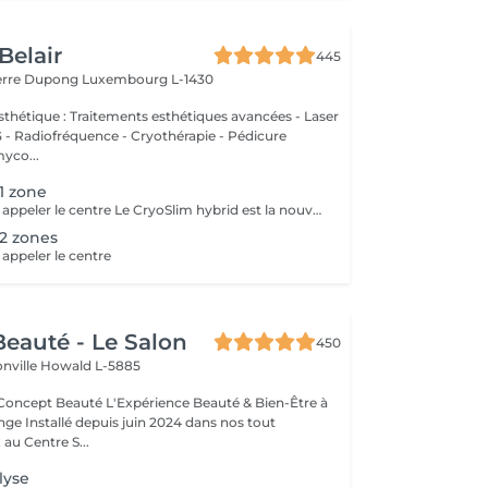
Belair
445
ierre Dupong
Luxembourg L-1430
thétique : Traitements esthétiques avancées - Laser
Radiofréquence - Cryothérapie - Pédicure
myco...
 1 zone
Pour réservation appeler le centre Le CryoSlim hybrid est la nouvelle génération de Cryolipolyse médicale (traitement des cellules de graisse par le froid). CryoSlim hybrid est le seul appareil d'amincissement à garantir les résultats minceur cliniquement supérieurs à la moyenne et exclusivement avec des températures de traitement saines et sans danger pour l'organisme. Ce traitement concerne les hommes et les femmes qui présentent une ou plusieurs zones localisées souvent résistantes aux efforts de régime et sport : ventre, poignées d'amour, culotte de cheval, intérieur des cuisses, genoux, bras, dos.
 2 zones
 appeler le centre
eauté - Le Salon
450
onville
Howald L-5885
Expérience Beauté & Bien-Être à
e Installé depuis juin 2024 dans nos tout
au Centre S...
lyse