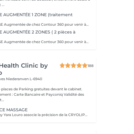
...
 AUGMENTÉE 1 ZONE (traitement
La CRYOLIPOLYSE Augmentée de chez Contour 360 pour venir à bout en une séance de nos bourrelets disgracieux. La Cryolipolyse Augmentée permet la destruction et l'élimination naturelle des cellules graisseuses par l'application d'un froid intense sur l'amas ciblé, avec des résultats visibles et permanent dès la première séance. Que ce soit pour le ventre, les poignées d'amour, les cuisses, la culotte de cheval, le pli du soutien gorge ou les bras, Contour 360 offre des solutions sur-mesure grâce à ses différents applicateurs ergonomiques (small, medium, large, flat, Helios). Chacun est conçu pour cibler efficacement les amas graisseux spécifiques, permettant une personnalisation optimale du traitement. Le soin Contour 360 est une révolution dans le domaine de l'esthétique corporelle. Si vous cherchez à affiner votre silhouette sans recourir à des interventions chirurgicales invasives, ce traitement est idéal !
 AUGMENTÉE 2 ZONES ( 2 pièces à
La CRYOLIPOLYSE Augmentée de chez Contour 360 pour venir à bout en une séance de nos bourrelets disgracieux. La Cryolipolyse Augmentée permet la destruction et l'élimination naturelle des cellules graisseuses par l'application d'un froid intense sur l'amas ciblé, avec des résultats visibles et permanent dès la première séance. Que ce soit pour le ventre, les poignées d'amour, les cuisses, la culotte de cheval, le pli du soutien gorge ou les bras, Contour 360 offre des solutions sur-mesure grâce à ses différents applicateurs ergonomiques (small, medium, large, flat, Helios). Chacun est conçu pour cibler efficacement les amas graisseux spécifiques, permettant une personnalisation optimale du traitement. Le soin Contour 360 est une révolution dans le domaine de l'esthétique corporelle. Si vous cherchez à affiner votre silhouette sans recourir à des interventions chirurgicales invasives, ce traitement est idéal !
Health Clinic by
188
o
èves
Niederanven L-6940
 places de Parking gratuites devant le cabinet.
 : Carte Bancaire et Payconiq Validité des
...
 ICE MASSAGE
Le ICE Massage by Yara Louro associe la précision de la CRYOLIPOLYSE à des techniques de massage expertes pour cibler les amas graisseux localisés, redéfinir harmonieusement les contours de la silhouette et révéler une peau plus lisse, plus tonique et sublimée. Afin d'offrir une expérience parfaitement adaptée à vos objectifs, une consultation initiale est recommandée. Lors de cette rencontre personnalisée, nous : analyserons avec précision les zones concernées élaborerons un protocole sur mesure, pensé selon vos besoins et vos attentes vous présenterons le déroulement de votre parcours ainsi que les résultats attendus établirons une proposition personnalisée pour la continuité de votre accompagnement