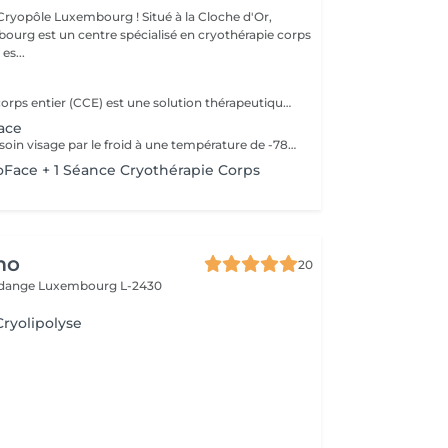
uxembourg ! Situé à la Cloche d'Or,
urg est un centre spécialisé en cryothérapie corps
es...
La cryothérapie corps entier (CCE) est une solution thérapeutique non médicamenteuse par le froid. Elle utilise l'action du froid en produisant un effet antalgique et anti-inflammatoire sur tout le corps dans de nombreux domaines : médical, sportif, bien-être et esthétique. Cures de 5, 12, 20, 60 et 100 séances disponibles.
ace
CryoFace est un soin visage par le froid à une température de -78°C sèche et confortable. Cette technique douce et naturelle vient stimuler tous les récepteurs de la peau. Cure de 10 séances disponible.
oFace + 1 Séance Cryothérapie Corps
mo
20
Rodange
Luxembourg L-2430
Cryolipolyse