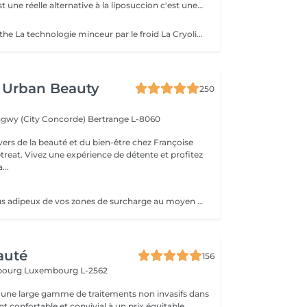
La cryolipolyse est une réelle alternative à la liposuccion c'est une méthode radicale, unique et non invasive qui détruit la graisse par le froid. Cette technique est utilisée pour redessiner votre silhouette et gommer la cellulite. Idéale pour le ventre, les poignées d'amour sur les hanches, les fesses et la culotte de cheval mais aussi l'interieur des cuisses et des bras.
Cryolipolyse Agathe La technologie minceur par le froid La Cryolipolyse est une technique innovante qui utilise le froid contrôlé pour éliminer définitivement les cellules graisseuses (adipocytes) de façon ciblée et naturelle. Grâce à l'appareil Agathe, dernière génération réelle alternative à la liposuccion, nous offrons une méthode efficace et non invasive pour remodeler la silhouette et affiner les zones rebelles dès la première séance. Les zones traitées Nous ciblons les zones où les amas graisseux sont les plus tenaces et difficiles à éliminer avec le sport ou l'alimentation : - Ventre & Bas du ventre : Réduit la graisse abdominale et améliore le galbe du ventre. - Poignées d'amour : Affine la taille et redessine les contours. - Culotte de cheval : Atténue les amas graisseux sur les hanches et les fesses. - Intérieur des cuisses : Permet d'affiner et d'harmoniser la silhouette des jambes. - Bras : Cible le relâchement cutané et sculpte les bras. - Double menton : Redéfinit l'ovale du visage et affine le cou. Quels résultats attendre EN UNE SEULE SÉANCE ? * Réduction visible des amas graisseux grâce à la destruction des cellules adipeuses. * Peau plus lisse et raffermie, grâce à l'effet tenseur du froid sur les tissus. * Perte de centimètres sur la zone traitée (les premiers résultats sont visibles après 3 à 4 semaines, avec un effet optimal en 6 à 8 semaines). * Résultats durables : Les cellules graisseuses éliminées ne reviennent pas si une bonne hygiène de vie est maintenue. Un bilan personnalisé est réalisé avant chaque séance pour définir votre programme minceur et adapter le traitement à vos besoins.
 Urban Beauty
250
ngwy (City Concorde)
Bertrange L-8060
vers de la beauté et du bien-être chez Françoise
reat. Vivez une expérience de détente et profitez
...
Réduisez les tissus adipeux de vos zones de surcharge au moyen dun système de refroidissement contrôlé. La technique Cooltech réduit définitivement les tissus adipeux pour des résultats visibles après une seule séance. Le traitement est indolore, non invasif, sûr et efficace. Abdomen, poignées damour, intérieur et extérieur des cuisses, bourrelets dans le dos, intérieur et extérieur des genoux, culotte de cheval. Cure de 2 Soins possibles - Prix 845
auté
156
sbourg
Luxembourg L-2562
une large gamme de traitements non invasifs dans
 confortable et convivial à un prix équitable.