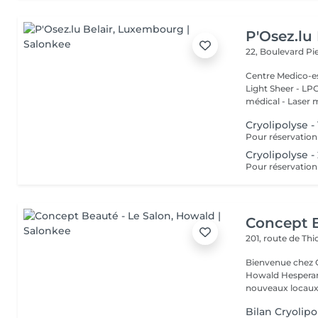
P'Osez.lu 
22, Boulevard P
Centre Medico-es
Light Sheer - LPG - 
médical - Laser 
Cryolipolyse -
Cryolipolyse -
Pour réservation
Concept B
201, route de Thi
Bienvenue chez Concept Beauté L'
Howald Hesperang
nouveaux locaux 
Bilan Cryolipo