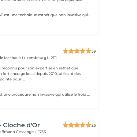
La CRYOLIPOLYSE est une technique esthétique non invasive qui utilise le froid pour réduire les amas graisseux localisés. La LUMINOTHÉRAPIE du visage consiste à exposer la peau à des lumières LED afin de stimuler le renouvellement cellulaire et améliorer l'éclat du teint.
59
 de Machault
Luxembourg L-2111
t reconnu pour son expertise en esthétique
 fort ancrage local depuis 2010, utilisant des
ointe pour ...
La cryolipolyse est une procédure non invasive qui utilise le froid pour détruire les cellules graisseuses localisées. Pendant le traitement, un applicateur refroidit les cellules graisseuses à des températures très basses, ce qui entraîne leur cristallisation et leur élimination progressive par le système lymphatique. Avantages : -Réduction des amas graisseux résistants au sport et aux régimes. -Procédure non invasive sans chirurgie ni anesthésie. Adaptabilité : -La cryolipolyse convient à tous les types de peau. Contre-indications : -Déconseillé aux femmes enceintes. Lors de la première séance, nous établirons ensemble vos objectifs et déterminerons le type de soin le plus adapté à votre peau. Pour toute question, contactez-nous ou réservez un rendez-vous conseil gratuit.
- Cloche d'Or
26
Hoffmann
Cessange L-1753