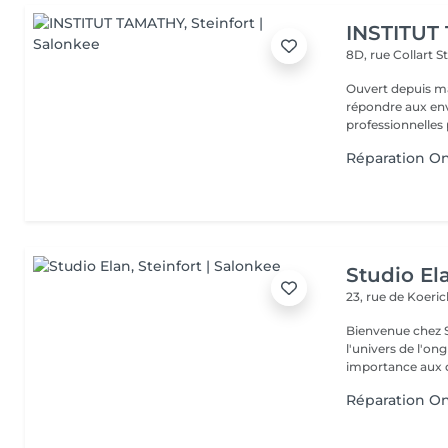
INSTITUT
8D, rue Collart
S
Ouvert depuis ma
répondre aux env
professionnelles 
Réparation O
Studio El
23, rue de Koeri
Bienvenue chez Studio Elan Je m'appe
l'univers de l'on
importance aux d
Réparation O