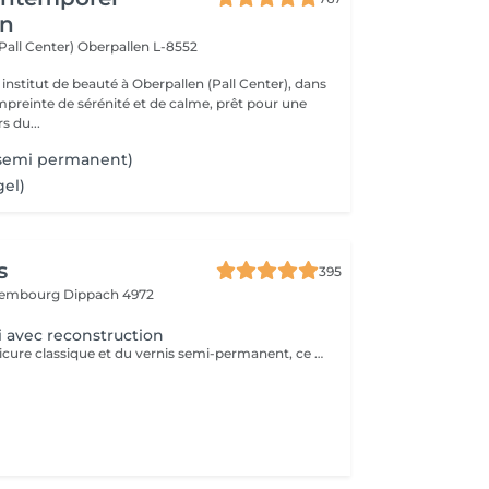
en
(Pall Center)
Oberpallen L-8552
institut de beauté à Oberpallen (Pall Center), dans
reinte de sérénité et de calme, prêt pour une
s du...
(semi permanent)
gel)
s
395
uxembourg
Dippach 4972
 avec reconstruction
En plus de la pédicure classique et du vernis semi-permanent, ce service inclut la reconstruction des ongles abîmés ou cassés