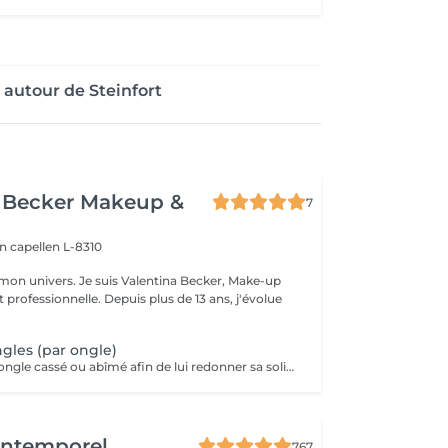
autour de Steinfort
a Becker Makeup &
7
on
capellen L-8310
s Valentina Becker, Make-up
le. Depuis plus de 13 ans, j'évolue
gles (par ongle)
Réparation d'un ongle cassé ou abîmé afin de lui redonner sa solidité et son aspect esthétique. Tarif par ongle. Gratuite pendant les 7 jours suivant votre rendez-vous. À partir du 8 jour, la réparation est facturée.
'Intemporel
767