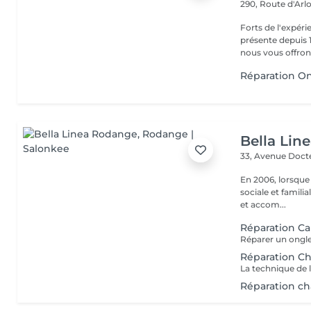
290, Route d'Arlo
Forts de l'expéri
présente depuis 1
nous vous offrons 
Réparation O
Bella Lin
33, Avenue Doct
En 2006, lorsque
sociale et familia
et accom...
Réparation Ca
Réparation C
Réparation ch