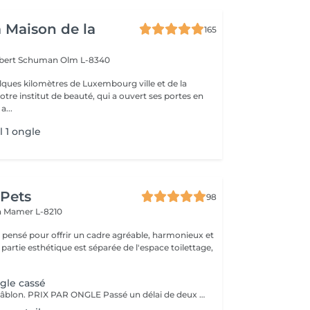
a Maison de la
165
obert Schuman
Olm L-8340
ques kilomètres de Luxembourg ville et de la
notre institut de beauté, qui a ouvert ses portes en
 Une a...
l 1 ongle
 Pets
98
n
Mamer L-8210
é pensé pour offrir un cadre agréable, harmonieux et
 partie esthétique est séparée de l'espace toilettage,
gle cassé
Réparation au châblon. PRIX PAR ONGLE Passé un délai de deux semaines, la réparation sera facturée. ----> Elle sera offerte gratuitement avant cette échéance.