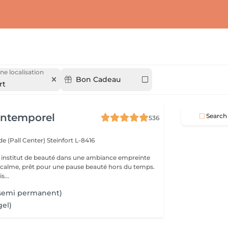
ne localisation
Bon Cadeau
rt
'Intemporel
Search
536
e (Pall Center)
Steinfort L-8416
 institut de beauté dans une ambiance empreinte
e calme, prêt pour une pause beauté hors du temps.
s...
(semi permanent)
gel)