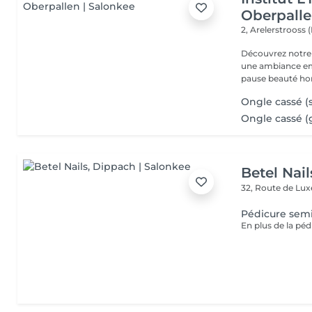
Oberpall
2, Arelerstrooss 
Découvrez notre 
une ambiance emp
pause beauté hor
Ongle cassé 
Ongle cassé (
Betel Nail
32, Route de L
Pédicure semi