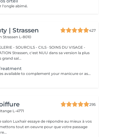
os orteil
r l'ongle abimé.
y | Strassen
427
on
Strassen L-8010
ERIE - SOURCILS - CILS · SOINS DU VISAGE -
sa version la plus
 grand sal...
 Treatment
Additional services available to complement your manicure or as standalone treatments. Nail Repair per nail (during service) Minor repair of a single nail (small crack, local damage or broken nail). This option can be added multiple times if more than one nail requires repair. Charged at 3€ per nail for Manicure with Gel Polish services. Nail Repair per nail (walk-in) Repair of one nail without manicure or polish application. Suitable for clients booking a repair only. Onycholysis Treatment per nail Targeted care for nails affected by onycholysis. Performed without polish to support healthy nail recovery. IBX Nail Repair System Professional nail treatment designed to strengthen and restore natural nails. Can be booked alone or combined with gel removal for deeper repair. Gel Polish Removal Gentle and careful removal of gel polish.
oiffure
295
étange L-4771
e salon Luxhair essaye de répondre au mieux à vos
e...