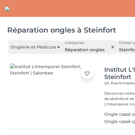
Réparation ongles
à
Steinfort
Catégories
Choisir u
Onglerie et Pédicure
Réparation ongles
Steinfo
Institut L
Steinfort
2A, Rue Ermesind
Découvrez notre
de sérénité et d
L'Intemporel, troi
Ongle cassé 
Ongle cassé (