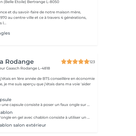
n (Belle Etoile)
Bertrange L-8050
ence et du savoir-faire de notre maison mère,
970 au centre-ville et ce à travers 4 générations,
l...
ngles
ea Rodange
123
eur Gaasch
Rodange L-4818
 j'étais en 1ère année de BTS conseillère en économie
le, je me suis aperçu que j'étais dans ma voie 'aider
psule
Réparer un ongle une capsule consiste à poser un faux ongle sur l'ongle cassé afin qu'il se renforce lors de la repousse. Réparer avec une capsule est à privilégier lorsque l'ongle est très endommagé.
hablon
La technique de l'ongle en gel avec chablon consiste à utiliser un vernis en gel spécialement formulé qui est durci sous une lumière UV ou LED pour un durcissement maximal. Le chablon, un type de moule, est utilisé pour poser le Gel et créer une extension afin d'épouser la courbe naturelle du lit de l'ongle.
ablon salon extérieur