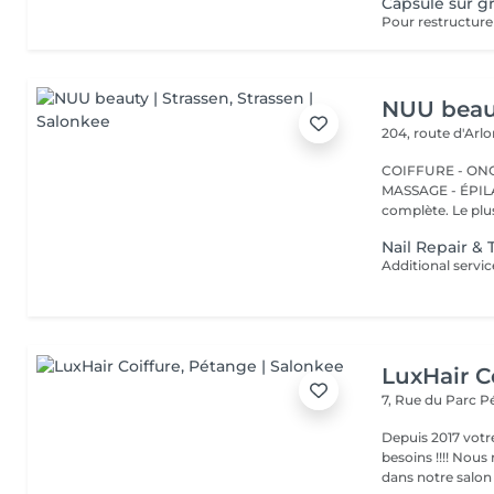
Capsule sur gr
Pour restructure
NUU beaut
204, route d'Arl
COIFFURE - ONGL
MASSAGE - ÉPILATION Strassen, c'est NUU dans 
complète. Le plus
Nail Repair &
LuxHair C
7, Rue du Parc
P
Depuis 2017 votr
besoins !!!! Nous mettons tout en oeuvre pour que votre passage
dans notre salon r