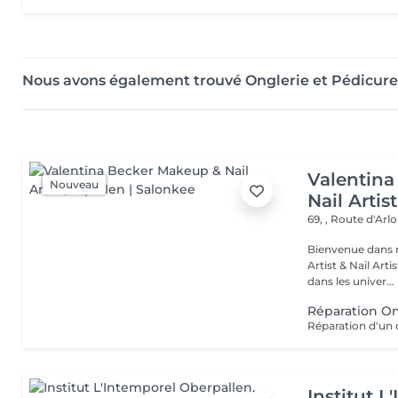
Nous avons également trouvé Onglerie et Pédicure 
Valentin
Nouveau
Nail Artist
69, , Route d'Arl
Bienvenue dans mon univers. Je sui
Artist & Nail Artist professionnel
dans les univer...
Réparation On
Institut L