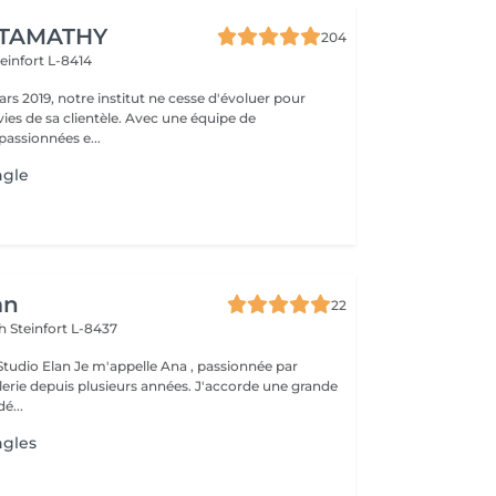
 TAMATHY
204
teinfort L-8414
rs 2019, notre institut ne cesse d'évoluer pour
ies de sa clientèle. Avec une équipe de
passionnées e...
ngle
an
22
ch
Steinfort L-8437
lle Ana , passionnée par
glerie depuis plusieurs années. J'accorde une grande
é...
ngles