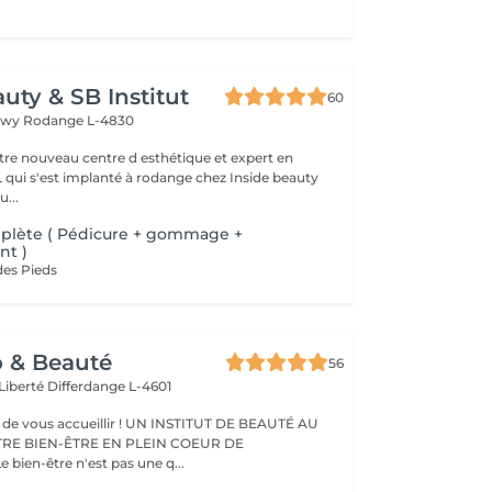
uty & SB Institut
60
ngwy
Rodange L-4830
otre nouveau centre d esthétique et expert en
L qui s'est implanté à rodange chez Inside beauty
u...
plète ( Pédicure + gommage +
t )
des Pieds
o & Beauté
56
 Liberté
Differdange L-4601
eillir ! UN INSTITUT DE BEAUTÉ AU
TRE BIEN-ÊTRE EN PLEIN COEUR DE
IFFERDANGE Le bien-être n'est pas une q...