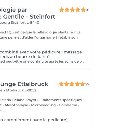
ologie par
18
 Gentile - Steinfort
mbourg
Steinfort L-8440
e plantaire ? La
taire permet d'aider l'organisme à rétablir son
ombiné avec votre pédicure : massage
pieds au beurre de karité
Le massage du pied peut-être une continuité après les soins de pédicure: - Apporte une détente - Evacue tout stress - Stimule la circulation sanguine
unge Ettelbruck
97
Jean
Ettelbruck L-9052
 (Maria Galland, Payot) - Traitements spécifiques
ift - Mésothérapie - Microneedling - Colplasma -
 ...
en complément avec la pédicure)