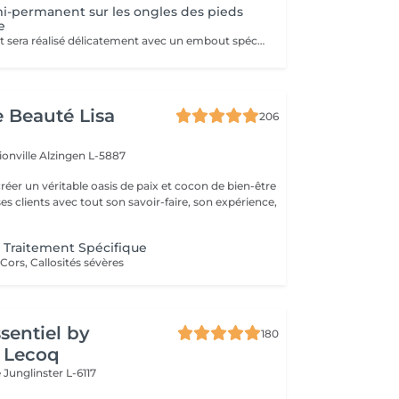
mi-permanent sur les ongles des pieds
e
Le retrait complet sera réalisé délicatement avec un embout spécial de ponceuse à ongles. Inclus dans la prestation : Façonner et limer les ongles.
e Beauté Lisa
206
ionville
Alzingen L-5887
créer un véritable oasis de paix et cocon de bien-être
 ses clients avec tout son savoir-faire, son expérience,
 Traitement Spécifique
Cors, Callosités sévères
ssentiel by
180
 Lecoq
e
Junglinster L-6117