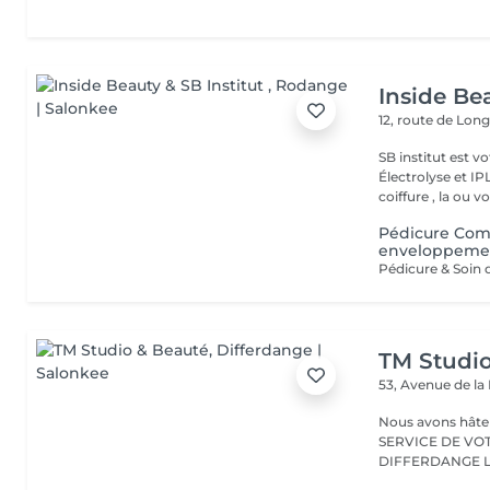
Inside Bea
12, route de Lo
SB institut est v
Électrolyse et IP
coiffure , la ou vo
Pédicure Com
enveloppemen
Pédicure & Soin 
TM Studi
53, Avenue de la
Nous avons hâte de vous accu
SERVICE DE VO
D