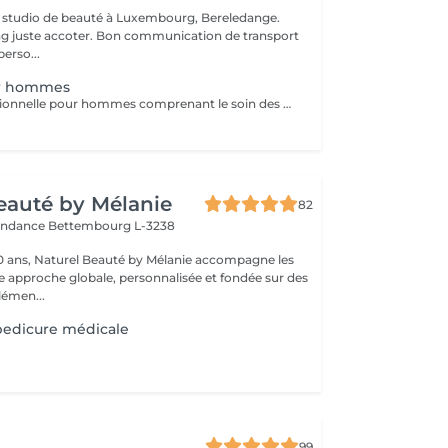
 studio de beauté à Luxembourg, Bereledange.
ing juste accoter. Bon communication de transport
perso...
ur hommes
Pédicure professionnelle pour hommes comprenant le soin des ongles, le traitement des cuticules, l'élimination des callosités et l'hydratation des pieds. Idéal pour des pieds propres, soignés et confortables.
eauté by Mélanie
82
pendance
Bettembourg L-3238
0 ans, Naturel Beauté by Mélanie accompagne les
approche globale, personnalisée et fondée sur des
lémen...
edicure médicale
99