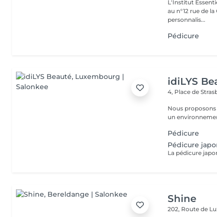
L'Institut Essent
au n°12 rue de la Gare, dit Jo
personnalis...
Pédicure
idiLYS Be
4, Place de Stra
Nous proposons 
un environnement
Pédicure
Pédicure japo
Shine
202, Route de 