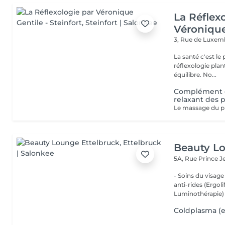
La Réflex
Véronique
3, Rue de Luxe
La santé c'est le pied ! Qu'est ce que la réflexologi
réflexologie plan
équilibre. No...
Complément c
relaxant des 
Beauty Lo
5A, Rue Prince 
- Soins du visage
anti-rides (Ergol
Luminothérapie) -
Coldplasma (