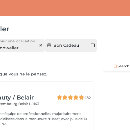
ler
isir une localisation
Bon Cadeau
ndweiler
Search
 que vous ne le pensez.
ty / Belair
482
xembourg Belair L-1143
 équipe de professionnelles, majoritairement
cialisées dans la manucure "russe", avec plus de 10
ans d'expérience. No...