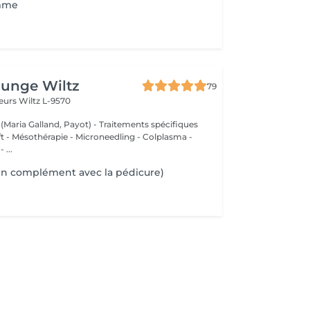
mme
ounge Wiltz
79
deurs
Wiltz L-9570
 (Maria Galland, Payot) - Traitements spécifiques
ift - Mésothérapie - Microneedling - Colplasma -
 ...
en complément avec la pédicure)