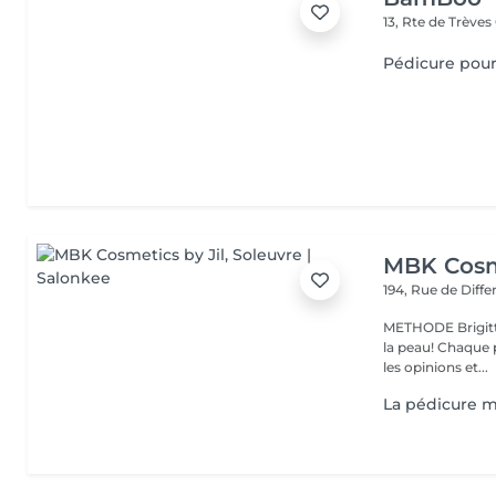
13, Rte de Trèves
Pédicure po
MBK Cosme
194, Rue de Diff
METHODE Brigitt
la peau! Chaque p
les opinions et...
La pédicure m