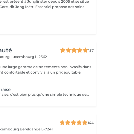
iel est présent à Junglinster depuis 2005 et se situe
ng Mëtt. Essentiel propose des soins
auté
157
sbourg
Luxembourg L-2562
une large gamme de traitements non invasifs dans
 confortable et convivial à un prix équitable.
naise
La pédicure japonaise, c'est bien plus qu'une simple technique de soin des ongles. Le but, c'est vraiment de redonner de l'éclat et de la vitalité aux ongles. Des ingrédients naturels sont utilisés pour chouchouter les ongles et mettre en valeur leur beauté innée : - on nourrit et on renforce les ongles avec des produits comme la cire d'abeille, le lait de riz et le soja. - on utilise des outils spécifiques et des techniques toutes douces, comme un polissage délicat et l'application de pâtes riches en nutriments.
144
Luxembourg
Bereldange L-7241