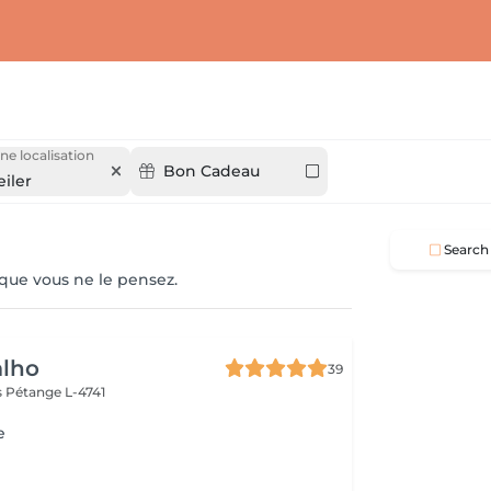
ne localisation
Bon Cadeau
iler
Search
 que vous ne le pensez.
alho
39
s
Pétange L-4741
e