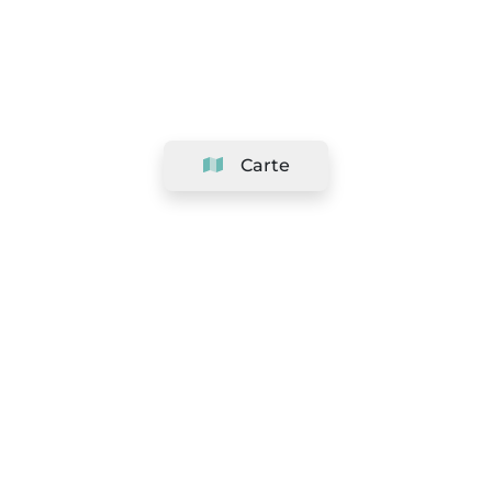
Carte
Société
Support
Équipe
&
Carrières
Référencer votre salon
Légal