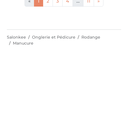
«
1
2
3
4
...
11
»
Salonkee
Onglerie et Pédicure
Rodange
Manucure