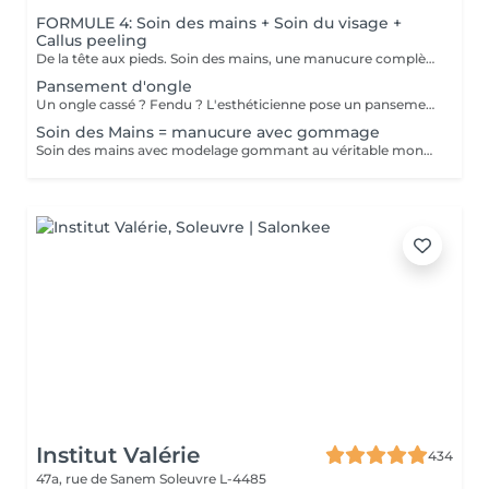
FORMULE 4: Soin des mains + Soin du visage +
Callus peeling
De la tête aux pieds. Soin des mains, une manucure complète avec trempage, limage, travail des cuticules ainsi que gommage Soin du visage Bora Bora ( gommage et massage à l'huile de coco) Callus peeling, Patch à base d'acide glycolique qui permettent le retrait des callosités au niveau des pieds Pour plus de précision, n'hésitez pas whatsapp, SMS ou appel au 661 555 858
Pansement d'ongle
Un ongle cassé ? Fendu ? L'esthéticienne pose un pansement pour "rassembler" l'ongle le temps qu'il grandisse afin qu'il ne se casse pas davantage. Cette prestation n'est pas médical et ne peut pas se réaliser si on voit trop la chair en dessous ou du sang.
Soin des Mains = manucure avec gommage
Soin des mains avec modelage gommant au véritable monoï de Tahiti comprenant coupage, limage des ongles et travail des cuticules (manucure).
Institut Valérie
434
47a, rue de Sanem
Soleuvre L-4485