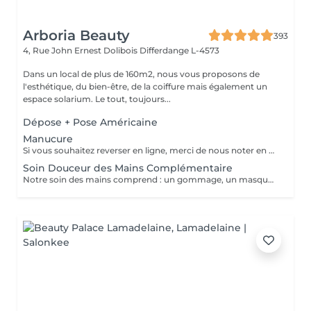
Arboria Beauty
393
4, Rue John Ernest Dolibois
Differdange L-4573
Dans un local de plus de 160m2, nous vous proposons de
l'esthétique, du bien-être, de la coiffure mais également un
espace solarium. Le tout, toujours...
Dépose + Pose Américaine
Manucure
Si vous souhaitez reverser en ligne, merci de nous noter en commentaire si vous avez sur vos ongles du vernis classique ou du vernis semi permanent.
Soin Douceur des Mains Complémentaire
Notre soin des mains comprend : un gommage, un masque, un massage, une huile fortifiante pour les ongles, une base durcissante et l'application d'une crème