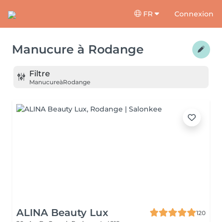
FR
Connexion
Manucure
à
Rodange
Filtre
Manucure
à
Rodange
ALINA Beauty Lux
120