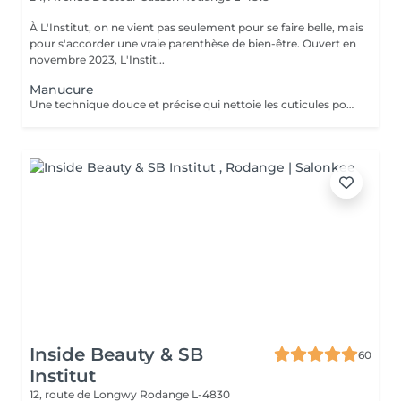
À L'Institut, on ne vient pas seulement pour se faire belle, mais
pour s'accorder une vraie parenthèse de bien-être. Ouvert en
novembre 2023, L'Instit...
Manucure
Une technique douce et précise qui nettoie les cuticules pour des ongles nets et soignés. Idéale pour mettre en valeur vos mains et assurer une pose impeccable et durable. Pour homme et femme. Déroulement : Démaquillage des ongles Mise en forme de l'ongle naturel Travail des cuticules Modelage Durée 30 à 40 min
Inside Beauty & SB
60
Institut
12, route de Longwy
Rodange L-4830