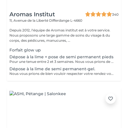
Aromas Institut
340
11, Avenue de la Liberté
Differdange L-4660
Depuis 2012, l'équipe de Aromas institut est à votre service.
Nous proposons une large gamme de soins du visage & du
corps, des pédicures, manucures, ...
Forfait glow up
Dépose à la lime + pose de semi permanent pieds
Pour une tenue entre 2 et 3 semaines. Nous vous prions de bien vouloir respecter votre rendez-vous. En prenant rendez-vous, vous occupez une place, dont une autre personne aurait éventuellement besoin. Tout rendez-vous non annulé 24h en avance, est susceptible d'être facturé. (Si vous ne pouvez pas vous présenter à votre RDV, proposez-le éventuellement à un proche ou à un ami) Toute l'équipe de Aromas Institut vous remercie pour votre respect et votre compréhension.
Dépose à la lime de semi permanent-gel.
Nous vous prions de bien vouloir respecter votre rendez-vous. En prenant rendez-vous, vous occupez une place, dont une autre personne aurait éventuellement besoin. Tout rendez-vous non annulé 24h en avance, est susceptible d'être facturé. (Si vous ne pouvez pas vous présenter à votre RDV, proposez-le éventuellement à un proche ou à un ami) Toute l'équipe de Aromas Institut vous remercie pour votre respect et votre compréhension.