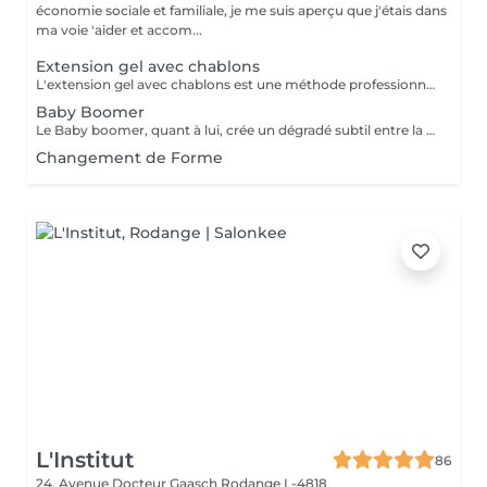
économie sociale et familiale, je me suis aperçu que j'étais dans
ma voie 'aider et accom...
Extension gel avec chablons
L'extension gel avec chablons est une méthode professionnelle qui sublime vos mains en créant des ongles parfaitement sculptés. Après une préparation soignée de vos ongles naturels, des chablons (supports temporaires) sont posés sous le bord de l'ongle et servent de guide pour construire la longueur et la forme souhaitées. Le gel est ensuite appliqué avec précision afin de modeler et renforcer vos ongles. Le résultat : des ongles solides, élégants et personnalisés, qui mettent en valeur la beauté naturelle de vos mains.
Baby Boomer
Le Baby boomer, quant à lui, crée un dégradé subtil entre la base rosée et l'extrémité blanche, pour un effet naturel et moderne.
Changement de Forme
L'Institut
86
24, Avenue Docteur Gaasch
Rodange L-4818