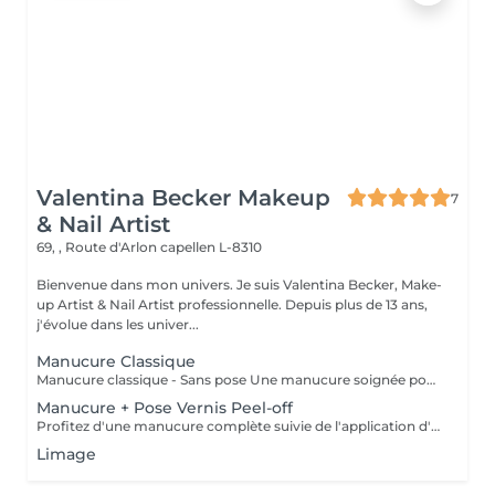
Valentina Becker Makeup
7
& Nail Artist
69, , Route d'Arlon
capellen L-8310
Bienvenue dans mon univers. Je suis Valentina Becker, Make-
up Artist & Nail Artist professionnelle. Depuis plus de 13 ans,
j'évolue dans les univer...
Manucure Classique
Manucure classique - Sans pose Une manucure soignée pour des mains propres, élégantes et naturelles. La prestation comprend la mise en forme des ongles, le soin des cuticules, un léger polissage si nécessaire, ainsi que l'application d'une huile nourrissante et d'une crème hydratante. Cette prestation ne comprend pas de pose de vernis.
Manucure + Pose Vernis Peel-off
Profitez d'une manucure complète suivie de l'application d'un vernis Peel-Off. Ce système innovant offre une finition brillante et une tenue prolongée. Grâce à sa polymérisation sous lampe LED, le vernis est immédiatement sec : pas de traces, pas de marques ni d'empreintes après la prestation. Je n'utilise pas de vernis à ongles traditionnel, car le système Peel-Off est plus respectueux de l'ongle naturel, dégage moins d'odeurs, tient plus longtemps et permet un retrait plus doux.
Limage