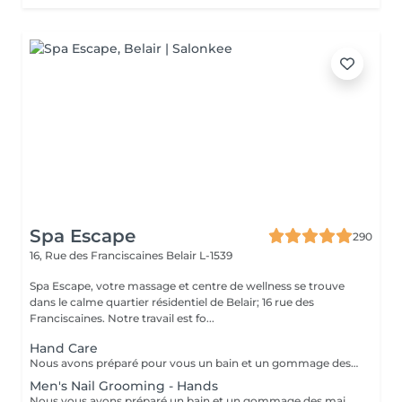
Spa Escape
290
16, Rue des Franciscaines
Belair L-1539
Spa Escape, votre massage et centre de wellness se trouve
dans le calme quartier résidentiel de Belair; 16 rue des
Franciscaines. Notre travail est fo...
Hand Care
Nous avons préparé pour vous un bain et un gommage des mains aux huiles parfumées, un traitement des ongles et des cuticules, ainsi qu'un massage des bras et des mains pour éliminer toute tension dans les muscles et les os des bras et des mains et favoriser la relaxation.
Men's Nail Grooming - Hands
Nous vous avons préparé un bain et un gommage des mains à l'huile légèrement parfumée, un traitement des ongles et des cuticules et un massage des bras et des mains pour éliminer toute tension dans les muscles et les os des bras et des mains et favoriser la relaxation.