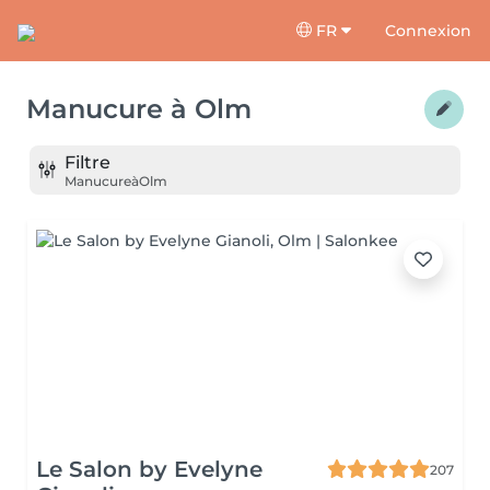
FR
Connexion
Manucure
à
Olm
Filtre
Manucure
à
Olm
Le Salon by Evelyne
207