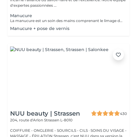
d'expertes passionnées ...
Manucure
La manucure est un soin des mains comprenant le limage des ongles, la pousse et la coupe des cuticules, massage avec crème de soin et application d'un vernis transparent si désiré.
Manucure + pose de vernis
NUU beauty | Strassen
430
204, route d'Arlon
Strassen L-8010
COIFFURE - ONGLERIE - SOURCILS - CILS · SOINS DU VISAGE -
MASSAGE - ÉPILATION Strassen, c'est NUU dans sa version la