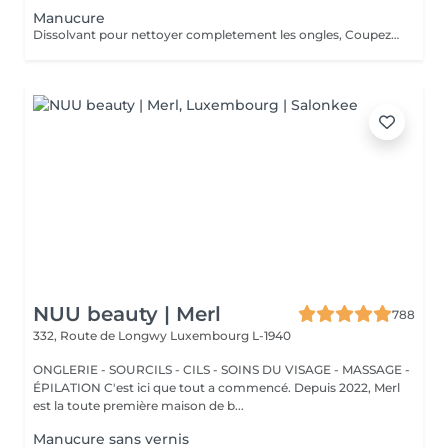
Manucure
Dissolvant pour nettoyer completement les ongles, Coupez et Modelez les ongles avec une lime, Mouillez les mains quelques minutes pour ramollir les cuticules, Pousses les Cuticules avec batone pour repousser doucement vers l'arrière et coupez les excès, Hydratez les Mains avec crème et les cuticules pour maintenir la peau douce, Appliquez une base transparent pour protéger les ongles. Attendez suffisamment de tempos pour sèche.
NUU beauty | Merl
788
332, Route de Longwy
Luxembourg L-1940
ONGLERIE - SOURCILS - CILS - SOINS DU VISAGE - MASSAGE -
ÉPILATION C'est ici que tout a commencé. Depuis 2022, Merl
est la toute première maison de b...
Manucure sans vernis