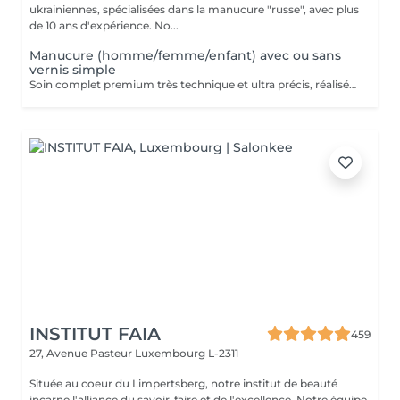
ukrainiennes, spécialisées dans la manucure "russe", avec plus
de 10 ans d'expérience. No...
Manucure (homme/femme/enfant) avec ou sans
vernis simple
Soin complet premium très technique et ultra précis, réalisé principalement à la ponceuse afin d'obtenir un contour d'ongle parfaitement net et une application du vernis au plus près, voire légèrement sous la cuticule. Cette technique permet de retarder visuellement la repousse d'environ 10 jours. Résultat visuel : -Ongles extrêmement soignés, contours nets, forme impeccable -Effet Instagram / photo studio : propre, précis, sans petites peaux apparentes Contenu de la prestation : -Dépose de l'ancien vernis semi-permanent et/ou gel (si besoin, choisissez dans cet écran svp cette option de réservation) -Préparation très minutieuse de la plaque de l'ongle -Elimination des peaux mortes -Façonner et limer les ongles -Traitement délicat des cuticules -Application d'un vernis simple transparent (si vous le souhaitez) OU application de votre propre vernis simple (si besoin, choisissez dans cet écran svp cette option de réservation) -Application d'huile pour cuticules et de crème pour les mains
INSTITUT FAIA
459
27, Avenue Pasteur
Luxembourg L-2311
Située au coeur du Limpertsberg, notre institut de beauté
incarne l'alliance du savoir-faire et de l'excellence. Notre équipe