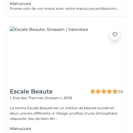
Manucure
Prenez soin de vos mains avec notre manucure professionnelle, pour des ongles soignés et une peau douce. - Limage et modelage précis des ongles - Soin des cuticules et hydratation des mains - Finition base fortifiante ou non Chaque séance est réalisée avec soin pour un résultat élégant et raffiné.
Escale Beaute
312
1, Rue des Thermes
Strassen L-8018
Le centre Escale Beauté est un institut de beauté scindé en
deux univers différents. A l'étage, profitez d'une atmosphère
relaxante, lieu de bien-êtr...
Manucure