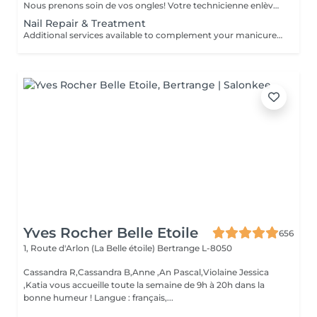
Nous prenons soin de vos ongles! Votre technicienne enlèvera délicatement les cellules mortes, façonnera et limera vos ongles, et polira la surface extérieure pour un fini lisse et naturel. Nos experts proposent des manucures à bords, hardware ou combinées, selon vos préférences. Comment se fait une manucure sans vernis? - la peau rugueuse est délicatement enlevée - la forme de la plaque de l'ongle est corrigée avec douceur - les cuticules et bords latéraux sont soigneusement traités - de l'huile nourrissante pour les cuticules et de la crème pour les mains sont appliquées pour nourrir et hydrater Limitations d'âge: recommandé à partir de 14 ans. Recommandations post-procédure: aucun soin particulier n'est nécessaire après cette procédure. Fréquence: une fois toutes les 3 semaines.
Nail Repair & Treatment
Additional services available to complement your manicure or as standalone treatments. Nail Repair per nail (during service) Minor repair of a single nail (small crack, local damage or broken nail). This option can be added multiple times if more than one nail requires repair. Charged at 3€ per nail for Manicure with Gel Polish services. Nail Repair per nail (walk-in) Repair of one nail without manicure or polish application. Suitable for clients booking a repair only. Onycholysis Treatment per nail Targeted care for nails affected by onycholysis. Performed without polish to support healthy nail recovery. IBX Nail Repair System Professional nail treatment designed to strengthen and restore natural nails. Can be booked alone or combined with gel removal for deeper repair. Gel Polish Removal Gentle and careful removal of gel polish.
Yves Rocher Belle Etoile
656
1, Route d'Arlon (La Belle étoile)
Bertrange L-8050
Cassandra R,Cassandra B,Anne ,An Pascal,Violaine Jessica
,Katia vous accueille toute la semaine de 9h à 20h dans la
bonne humeur ! Langue : français,...