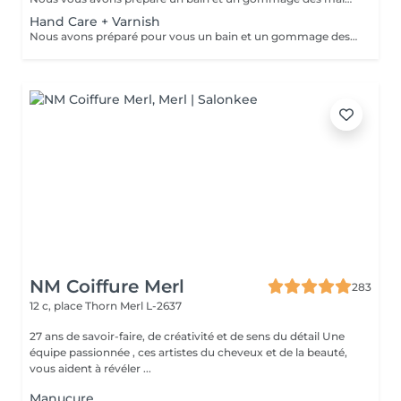
Hand Care + Varnish
Nous avons préparé pour vous un bain et un gommage des mains à l'huile parfumée, un traitement des ongles et des cuticules et un massage des bras et des mains pour éliminer toute tension dans les muscles et les os des bras et des mains et favoriser la relaxation. Ce soin est suivi de l'application d'un vernis à ongles de votre choix.
NM Coiffure Merl
283
12 c, place Thorn
Merl L-2637
27 ans de savoir-faire, de créativité et de sens du détail Une
équipe passionnée , ces artistes du cheveux et de la beauté,
vous aident à révéler ...
Manucure