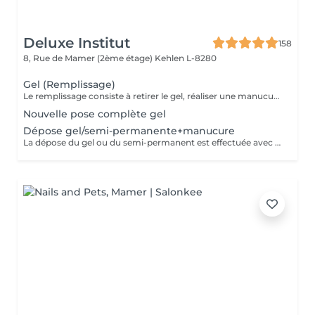
Deluxe Institut
158
8, Rue de Mamer (2ème étage)
Kehlen L-8280
Gel (Remplissage)
Le remplissage consiste à retirer le gel, réaliser une manucure et poser de nouveau du gel. Veuillez noter qu'un supplément de 3 € sera ajouté si vous avez des ongles cassés. Si plus de 4 ongles sont cassés, le tarif d'une pose complète sera appliqué. Le prix étudiant est appliqué aux enfants des clientes habituelles.
Nouvelle pose complète gel
Dépose gel/semi-permanente+manucure
La dépose du gel ou du semi-permanent est effectuée avec soin afin de préserver la couche naturelle de l'ongle. Une fois la dépose réalisée, une manucure est réalisée pour un résultat parfait, suivie de l'application d'un vernis, ou d'une base hydratante et durcisseur pour renforcer et protéger les ongles.