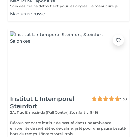
Manucure Japonaise
Soin des mains détoxifiant pour les ongles. La manucure japonaise consiste à polir et nettoyer les ongles en profondeur pour ensuite les nourrir avec une pâte à base de cire d'abeille qui va oxygéner l'ongle. L'ongle ressort brillant naturellement et pour une durée de 3 semaines. Comprend le limage des ongles, la pousse et la coupe des cuticules, polissage, application de la pâte à base de cire d'abeille et de la poudre fixante, gommage, massage avec crème de soin et application d'un vernis transparent si désiré.
Manucure russe
Institut L'Intemporel
538
Steinfort
2A, Rue Ermesinde (Pall Center)
Steinfort L-8416
Découvrez notre institut de beauté dans une ambiance
empreinte de sérénité et de calme, prêt pour une pause beauté
hors du temps. L'Intemporel, trois...