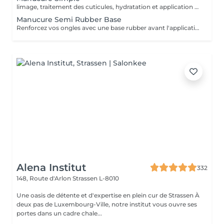
limage, traitement des cuticules, hydratation et application d'un vernis transparent ou coloré classique. Parfait pour un entretien régulier.
Manucure Semi Rubber Base
Renforcez vos ongles avec une base rubber avant l'application du vernis semi-permanent. Idéal pour les ongles mous ou fragiles, ce service offre une meilleure tenue et un aspect plus lisse.
Alena Institut
332
148, Route d'Arlon
Strassen L-8010
Une oasis de détente et d'expertise en plein cur de Strassen À
deux pas de Luxembourg-Ville, notre institut vous ouvre ses
portes dans un cadre chale...