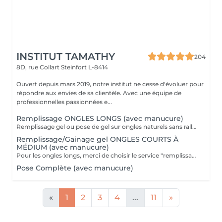
INSTITUT TAMATHY
204
8D, rue Collart
Steinfort L-8414
Ouvert depuis mars 2019, notre institut ne cesse d'évoluer pour
répondre aux envies de sa clientèle. Avec une équipe de
professionnelles passionnées e...
Remplissage ONGLES LONGS (avec manucure)
Remplissage gel ou pose de gel sur ongles naturels sans rallongement. Si vous souhaitez une décoration, pensez à rajouter décor ongle.
Remplissage/Gainage gel ONGLES COURTS À
MÉDIUM (avec manucure)
Pour les ongles longs, merci de choisir le service "remplissage ongles longs". Remplissage gel ou pose de gel sur ongles naturels sans rallongement. Si vous souhaitez une décoration, pensez à rajouter décor ongle.
Pose Complète (avec manucure)
«
1
2
3
4
...
11
»