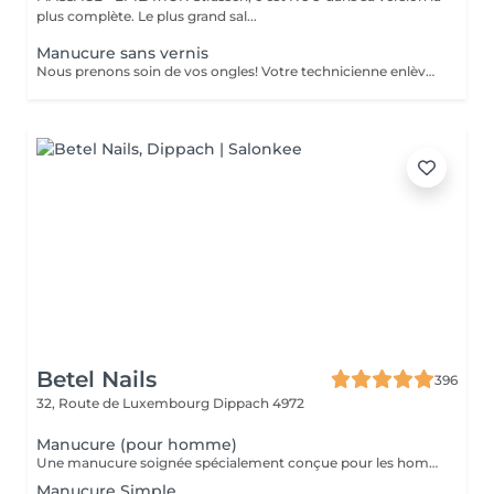
plus complète. Le plus grand sal...
Manucure sans vernis
Nous prenons soin de vos ongles! Votre technicienne enlèvera délicatement les cellules mortes, façonnera et limera vos ongles, et polira la surface extérieure pour un fini lisse et naturel. Nos experts proposent des manucures à bords, hardware ou combinées, selon vos préférences. Comment se fait une manucure sans vernis? - la peau rugueuse est délicatement enlevée - la forme de la plaque de l'ongle est corrigée avec douceur - les cuticules et bords latéraux sont soigneusement traités - de l'huile nourrissante pour les cuticules et de la crème pour les mains sont appliquées pour nourrir et hydrater Limitations d'âge: recommandé à partir de 14 ans. Recommandations post-procédure: aucun soin particulier n'est nécessaire après cette procédure. Fréquence: une fois toutes les 3 semaines.
Betel Nails
396
32, Route de Luxembourg
Dippach 4972
Manucure (pour homme)
Une manucure soignée spécialement conçue pour les hommes. Nettoyage des cuticules, limage des ongles, hydratation des mains, et finition naturelle. Idéal pour une apparence propre et professionnelle.
Manucure Simple