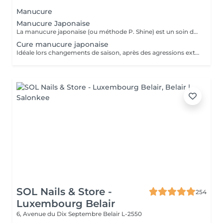
Manucure
Manucure Japonaise
La manucure japonaise (ou méthode P. Shine) est un soin de beauté naturel et ancestral visant à renforcer, nourrir et faire briller les ongles sans vernis ni gel. En utilisant des produits naturels comme la cire d'abeille, des minéraux, et de la poudre de perle, elle rend les ongles sains, forts et brillants avec un effet miroir, idéal pour réparer les ongles abîmés (après gel ou semi-permanent, grossesse...). Convient aux ongles naturels fragiles, mous, cassants ou dédoublés, mais aussi simplement pour offrir une période de repos et de soin aux ongles.
Cure manucure japonaise
Idéale lors changements de saison, après des agressions extérieures / poses de semi permanent ou simplement pour retrouver des ongles naturels beaux et sains, la cure permet de : - renforcer les ongles - limiter la casse et le dédoublement - réhydrater la plaque de l'ongle - retrouver des ongles plus sains et résistants 5 manucures + 1 offerte
SOL Nails & Store -
254
Luxembourg Belair
6, Avenue du Dix Septembre
Belair L-2550