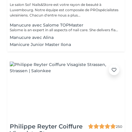
Le salon Sol' Nails&Store est votre rayon de beauté à
Luxembourg. Notre équipe est composée de PROspécialistes
ukrainiens. Chacun d'entre nous a plus...
Manucure avec Salome TOPMaster
Salome is an expert in all aspects of nail care. She delivers flawless results in just 1 hour while maintaining high quality, leaving you feeling happy every time. From a basic manicure to complex services like extensions, designs, and nail art, she offers a full range of professional treatments. *And if you sacrifice your lunch break for an appointment, don't worryyou'll still have some time to enjoy your meal!
Manucure avec Alina
Manicure Junior Master Ilona
Philippe Reyter Coiffure
250