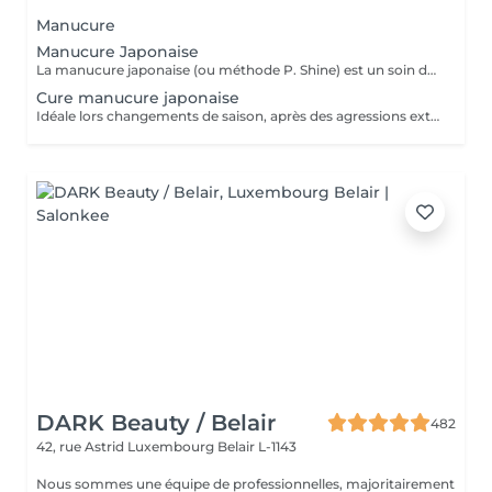
Manucure
Manucure Japonaise
La manucure japonaise (ou méthode P. Shine) est un soin de beauté naturel et ancestral visant à renforcer, nourrir et faire briller les ongles sans vernis ni gel. En utilisant des produits naturels comme la cire d'abeille, des minéraux, et de la poudre de perle, elle rend les ongles sains, forts et brillants avec un effet miroir, idéal pour réparer les ongles abîmés (après gel ou semi-permanent, grossesse...). Convient aux ongles naturels fragiles, mous, cassants ou dédoublés, mais aussi simplement pour offrir une période de repos et de soin aux ongles. Possible en cure : 5 + 1 gratuite ou 10 + 2 gratuites
Cure manucure japonaise
Idéale lors changements de saison, après des agressions extérieures / poses de semi permanent ou simplement pour retrouver des ongles naturels beaux et sains, la cure permet de : - renforcer les ongles - limiter la casse et le dédoublement - réhydrater la plaque de l'ongle - retrouver des ongles plus sains et résistants 5 manucures + 1 offerte
DARK Beauty / Belair
482
42, rue Astrid
Luxembourg Belair L-1143
Nous sommes une équipe de professionnelles, majoritairement