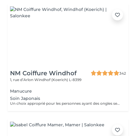
NM Coiffure Windhof
342
1, rue d’Arlon
Windhof (Koerich) L-8399
Manucure
Soin Japonais
Un choix approprié pour les personnes ayant des ongles secs , cassant ou abimé . Des produits naturel qui permettent de restaurer la brillance , la bonne santé de vos ongles. Soin détox de vos ongles