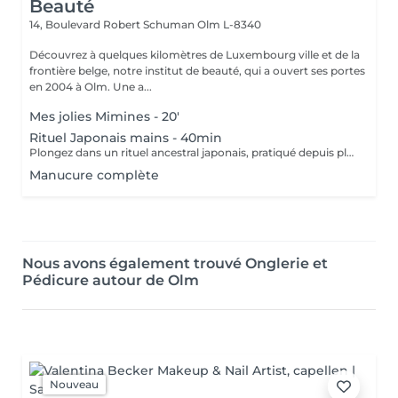
Beauté
14, Boulevard Robert Schuman
Olm L-8340
Découvrez à quelques kilomètres de Luxembourg ville et de la
frontière belge, notre institut de beauté, qui a ouvert ses portes
en 2004 à Olm. Une a...
Mes jolies Mimines - 20'
Rituel Japonais mains - 40min
Plongez dans un rituel ancestral japonais, pratiqué depuis plus de 400 ans, pour redonner force, éclat et vitalité à vos ongles. Véritable soin « SOS » pour les ongles fragilisés, cassants ou dédoublés, la manucure japonaise nourrit et fortifie grâce à des ingrédients 100 % naturels : cire d'abeille, thé rouge, algues, bambou, jojoba, zinc, vitamine A et minéraux. L'effet est immédiat : les ongles retrouvent leur brillance naturelle, se renforcent et prennent une teinte rosée lumineuse sans aucun produit chimique. Ce soin stimule la circulation sanguine, améliore la croissance et la qualité de l'ongle, et laisse vos mains douces et soignées. Idéal pour faire une pause entre deux vernis ou poses, ou simplement offrir à vos mains un moment de pure régénération naturelle.
Manucure complète
Nous avons également trouvé Onglerie et
Pédicure autour de Olm
Nouveau