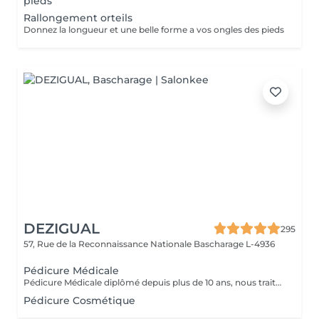
pieds
Rallongement orteils
Donnez la longueur et une belle forme a vos ongles des pieds
DEZIGUAL
295
57, Rue de la Reconnaissance Nationale
Bascharage L-4936
Pédicure Médicale
Pédicure Médicale diplômé depuis plus de 10 ans, nous traitons tout type d'affection du pied comme les cors, durillons, ongles incarnés, onychomycose, hygromage afin de soulager, soigner et prévenir toutes les affections du pied. Notre matériel est désinfecté et stérilisé avec des produits de podologie appropriés, pour vous garantir une hygiène complète. Complété votre pédicure Médicale par une réflexologie plantaire pour vous redonner légèreté et bien être totale.
Pédicure Cosmétique