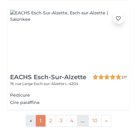
EACHS Esch-Sur-Alzette
217
19, rue Large
Esch-sur-Alzette L-4204
Pédicure
Cire paraffine
«
1
2
3
4
...
10
»