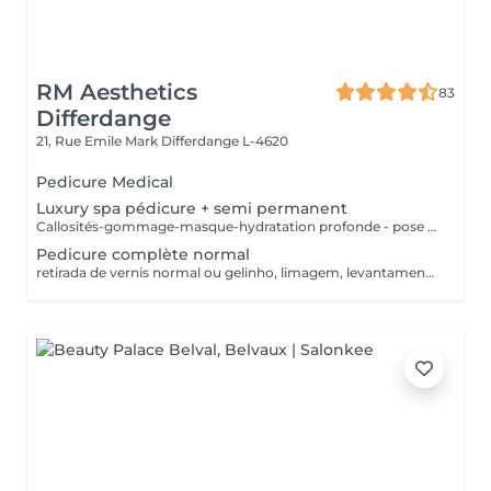
RM Aesthetics
83
Differdange
21, Rue Emile Mark
Differdange L-4620
Pedicure Medical
Luxury spa pédicure + semi permanent
Callosités-gommage-masque-hydratation profonde - pose semi permanent
Pedicure complète normal
retirada de vernis normal ou gelinho, limagem, levantamento de cuticulas e retirada, exfoliaçao e retirar callosidade, pose de verniz NORMAL retrait du vernis normal ou du semi permament, limage des ongles, décollage des cutivules et retrait, gommage, traiter des callosites, pose du vernis NORMAL