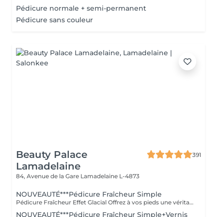
Pédicure normale + semi-permanent
Pédicure sans couleur
Beauty Palace
391
Lamadelaine
84, Avenue de la Gare
Lamadelaine L-4873
NOUVEAUTÉ***Pédicure Fraîcheur Simple
Pédicure Fraîcheur Effet Glacial Offrez à vos pieds une véritable vague de fraîcheur intense. Cette prestation comprend le soin des ongles et des cuticules, le travail des zones rugueuses, suivi d'un gommage au sel et à l'amande douce, d'un bain effervescent relaxant et rafraîchissant, puis d'un soin à l'effet glacial appliqué jusqu'aux mollets. Des pieds doux, parfaitement soignés et une sensation de fraîcheur intense, idéale pour l'été.
NOUVEAUTÉ***Pédicure Fraîcheur Simple+Vernis