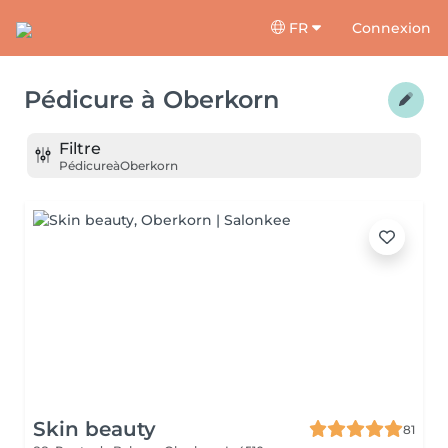
FR
Connexion
Pédicure
à
Oberkorn
Filtre
Pédicure
à
Oberkorn
Skin beauty
81