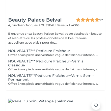
Beauty Palace Belval
77
4, rue Jean-Jacques ROUSSEAU
Belvaux L-4368
Bienvenue chez Beauty Palace Belval, votre destination beauté
et bien-être où les professionnelles de la beauté vous
accueillent avec plaisir pour des...
NOUVEAUTÉ*** Pédicure Fraîcheur
Offrez à vos pieds une véritable vague de fraîcheur intense. Ce rituel associe un gommage au sel et à l'amande douce, un bain effervescent relaxant et rafraîchissant, puis un soin à l'effet glacial appliqué jusqu'aux mollets. Dès l'application, une sensation de froid intense enveloppe les pieds et les jambes pour un effet frais, léger et incroyablement revigorant. Le soin incontournable de l'été pour des pieds doux et une sensation glaciale irrésistible.
NOUVEAUTÉ*** Pédicure Fraîcheur+Vernis
Classique
Offrez à vos pieds une véritable vague de fraîcheur intense, sublimée par la pose d'un vernis classique. Ce rituel associe un gommage au sel et à l'amande douce, un bain effervescent relaxant et rafraîchissant, puis un soin à l'effet glacial appliqué jusqu'aux mollets. Une sensation de froid intense et revigorante, idéale pour les pieds fatigués ou simplement pour profiter d'un pur moment de fraîcheur pendant l'été. Des pieds doux, parfaitement soignés, élégamment vernis et une sensation glaciale irrésistible.
NOUVEAUTÉ***Pédicure Fraîcheur+Vernis Semi-
Permanent
Offrez à vos pieds une véritable vague de fraîcheur intense, sublimée par la pose d'un semi-permanent longue tenue. Ce rituel associe un gommage au sel et à l'amande douce, un bain effervescent relaxant et rafraîchissant, puis un soin à l'effet glacial appliqué jusqu'aux mollets. Une sensation de froid intense et revigorante, idéale pour les pieds fatigués ou simplement pour profiter d'un pur moment de fraîcheur pendant l'été. Des pieds doux, parfaitement soignés, une couleur brillante longue tenue et une sensation glaciale irrésistible.