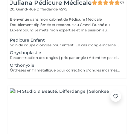
Juliana Pédicure Médicale
57
20, Grand-Rue
Differdange 4575
Bienvenue dans mon cabinet de Pédicure Médicale
Doublement diplômée et reconnue au Grand-Duché du
Luxembourg, je mets mon expertise et ma passion au...
Pedicure Enfant
Soin de coupe d'ongles pour enfant. En cas d'ongle incarné, optez pour le service Pédicure médicale : un soin complet et adapté aux besoins spécifiques de votre enfant. Em caso de unhas encarnadas favor escolher pédicure Médicale
Onychoplastie
Reconstruction des ongles ( prix par ongle ) Attention pas de reconstruction sur ongles avec mycoses
Orthonyxie
Órtheses en fil métallique pour correction d'ongles incarnés. (Prix par ongles) Traitement associé à la Pédicure Médicale.