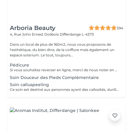
Arboria Beauty
394
4, Rue John Ernest Dolibois
Differdange L-4573
Dans un local de plus de 160m2, nous vous proposons de
l'esthétique, du bien-être, de la coiffure mais également un
espace solarium. Le tout, toujours...
Pédicure
Si vous souhaitez reverser en ligne, merci de nous noter en commentaire si vous avez sur vos ongles du vernis classique ou du vernis semi permanent.
Soin Douceur des Pieds Complémentaire
Soin calluspeeling
Ce soin est destiné aux personnes ayant des callosités, durillons et crevasses afin de retrouver des pieds sains,doux,lisses et parfaitement hydratés. La coupe des ongles et nettoyage des peaux est compris dedans.