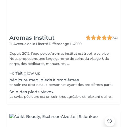
Aromas Institut
341
11, Avenue de la Liberté
Differdange L-4660
Depuis 2012, l'équipe de Aromas institut est à votre service.
Nous proposons une large gamme de soins du visage & du
corps, des pédicures, manucures, ...
Forfait glow up
pédicure med. pieds à problèmes
ce soin est destiné aux personnes ayant des problèmes particuliers aux pieds. vernis non inclus
Soin des pieds Mavex
La swiss pédicure est un soin très agréable et relaxant qui redonne aux pieds une nouvelle douceur et une splendeur extraordinaire. Idéal pour les pieds à problèmes tels que les callosités et crevasses. Pose vernis inclus. Nous vous prions de bien vouloir respecter votre rendez-vous. En prenant rendez-vous, vous occupez une place, dont une autre personne aurait éventuellement besoin. Tout rendez-vous non annulé 24h en avance, est susceptible d'être facturé. (Si vous ne pouvez pas vous présenter à votre RDV, proposez-le éventuellement à un proche ou à un ami) Toute l'équipe de Aromas Institut vous remercie pour votre respect et votre compréhension.