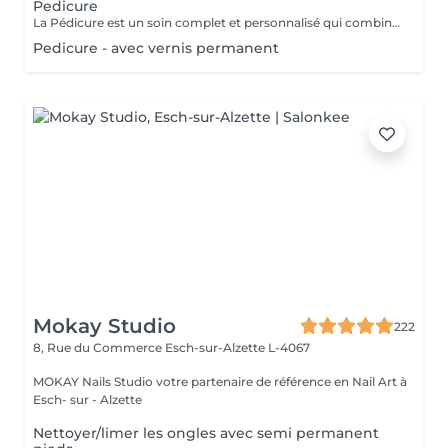
Pedicure
La Pédicure est un soin complet et personnalisé qui combine santé des pieds et bien-être. Prendre soin de vos pieds, c'est aussi prendre soin de votre santé globale. Ce que nous offrons : - Diagnostic : Analyse approfondie de l'état de vos pieds pour un soin parfaitement adapté à vos besoins. - Soin de Haute Qualité : Traitement des ongles et de la peau avec des produits de qualité supérieure pour garantir hygiène et confort.
Pedicure - avec vernis permanent
Mokay Studio
222
8, Rue du Commerce
Esch-sur-Alzette L-4067
MOKAY Nails Studio votre partenaire de référence en Nail Art à
Esch- sur - Alzette
Nettoyer/limer les ongles avec semi permanent