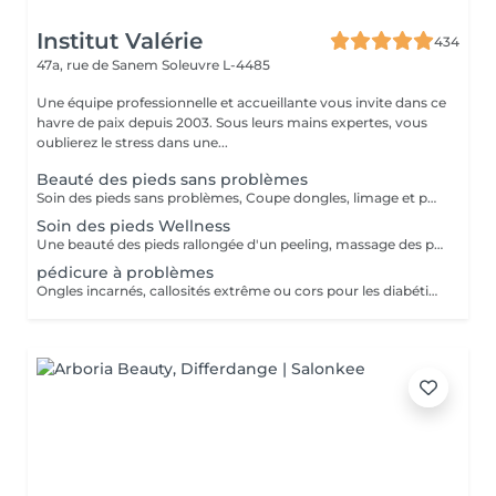
Institut Valérie
434
47a, rue de Sanem
Soleuvre L-4485
Une équipe professionnelle et accueillante vous invite dans ce
havre de paix depuis 2003. Sous leurs mains expertes, vous
oublierez le stress dans une...
Beauté des pieds sans problèmes
Soin des pieds sans problèmes, Coupe dongles, limage et polissage des ongles, cuticules, peaux cornés
Soin des pieds Wellness
Une beauté des pieds rallongée d'un peeling, massage des pieds et masque très nourrissant Recommandé à toutes les personnes pour une sensation de légèreté des pieds
pédicure à problèmes
Ongles incarnés, callosités extrême ou cors pour les diabétiques nous conseillons d'aller chez un(e) podologue!