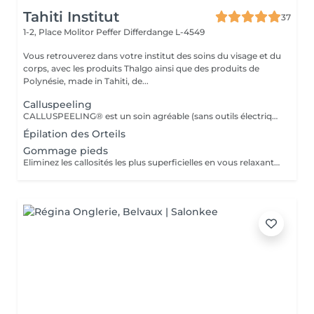
Tahiti Institut
37
1-2, Place Molitor Peffer
Differdange L-4549
Vous retrouverez dans votre institut des soins du visage et du
corps, avec les produits Thalgo ainsi que des produits de
Polynésie, made in Tahiti, de...
Calluspeeling
CALLUSPEELING® est un soin agréable (sans outils électriques ni lame tranchante) qui donne au pied une nouvelle splendeur et une douceur. Idéal en complément d'un soin visage, le temps de la pose d'un masque visage par exemple. Idéal lorsque l'on ne souhaite pas une pédicure complète mais simplement traiter la face palmaire du pied avec sa déshydratation , ses callosités et ses crevasses.
Épilation des Orteils
Gommage pieds
Eliminez les callosités les plus superficielles en vous relaxant. En supplément d'un soin corps ou d'une pédicure par exemple. Si les callosités sont importantes il est recommandé de réaliser une pédicure.