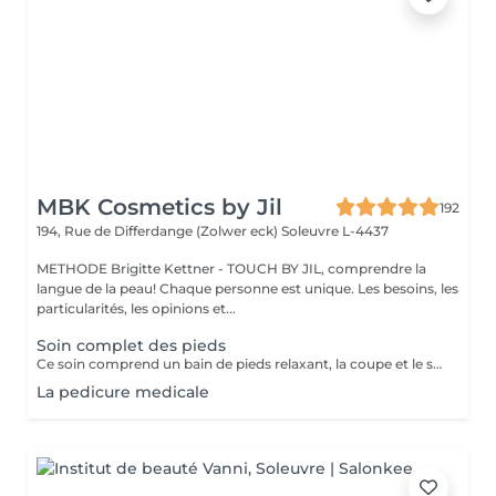
MBK Cosmetics by Jil
192
194, Rue de Differdange (Zolwer eck)
Soleuvre L-4437
METHODE Brigitte Kettner - TOUCH BY JIL, comprendre la
langue de la peau! Chaque personne est unique. Les besoins, les
particularités, les opinions et...
Soin complet des pieds
Ce soin comprend un bain de pieds relaxant, la coupe et le soin des ongles, le traitement des ongles épaissis, l'élimination des callosités et des cors,le soin des talons secs et abîmés, une hydratation nourrissante ainsi qu'un massage de confort en fin de soin.
La pedicure medicale