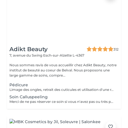
Adikt Beauty
312
7, avenue du Swing
Esch-sur-Alzette L-4367
Nous sommes ravis de vous accueillir chez Adikt Beauty, notre
institut de beauté au coeur de Belval. Nous proposons une
large gamme de soins, compre...
Pédicure
Limage des ongles, retrait des cuticules et utilisation d'une râpe spécifique pour éliminer les callosités
Soin Calluspeeling
Merci de ne pas réserver ce soin si vous n'avez pas ou très peu de callosités !!! Limage des ongles, retrait des cuticules, application du soin Calluspeeling qui va éliminer les callosités afin de retrouver des pieds lisses, doux et hydratés. Contre-indications : coupures, ampoules, hyperhidrose, peau irritée, diabète, grossesse (se diriger vers la pédicure)