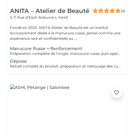
ANITA – Atelier de Beauté
26
5-7, Rue d’Esch
Soleuvre L-4440
Fondé en 2023, ANITA Atelier de Beauté est un institut
exclusivement dédié à la manucure russe, pensé comme une
expérience rare et confidentielle au ...
Manucure Russe + Renforcement
Préparation complète de l'ongle, manucure russe, puis application d'un renfort avec base teintée couleur naturelle pour solidifier la plaque, unifier l'ongle et améliorer la tenue.
Dépose
Retrait complet du produit, préparation et nettoyage des cuticules en manucure russe, puis application d'huile pour cuticules et ongles afin de laisser une plaque propre, saine et hydratée.