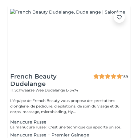
French Beauty
159
Dudelange
11, Schwaarze Wee
Dudelange L-3474
L'équipe de French'Beauty vous propose des prestations
d'onglerie, de pédicure, d'épilations, de soin du visage et du
corps, massage, microblading, Hy...
Manucure Russe
La manucure russe : C'est une technique qui apporte un soin complet de l'ongle naturel et des cuticules. Grâce à la manucure russe l'ongle est entièrement nettoyé des peaux et cuticules collés, ce qui apporte un rendu net et durable.
Manucure Russe + Premier Gainage