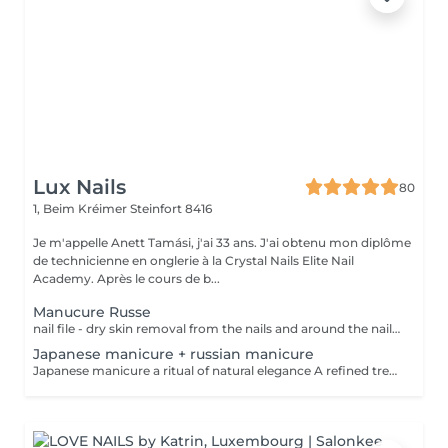
Lux Nails
80
1, Beim Kréimer
Steinfort 8416
Je m'appelle Anett Tamási, j'ai 33 ans. J'ai obtenu mon diplôme
de technicienne en onglerie à la Crystal Nails Elite Nail
Academy. Après le cours de b...
Manucure Russe
nail file - dry skin removal from the nails and around the nail with special bits and scissor - nail and skin moisturising I make Russian manicure, which is the most sophisticated technique. I remove the dead, dry skin from the nails and around the nails with special manicure bits and scissors. The result is a perfect nail and skin surface. You will feel as if somebody exchanged your hands.
Japanese manicure + russian manicure
Japanese manicure a ritual of natural elegance A refined treatment for those who cannot wear or choose not to wear gel polish or artificial nails and prefer a clean, natural, short style. Nails become beautifully cared for, smooth and naturally shiny without polish. This treatment uses a natural paste enriched with beeswax, keratin, vitamins and minerals. Premium care for your hands, which also includes a russian manicure for perfectly prepared cuticles. Ideal for weak, tired or brittle nails.