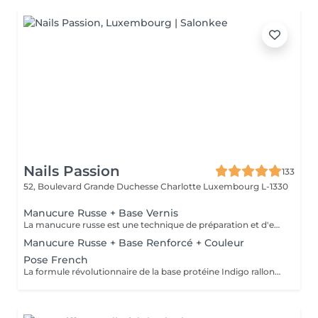
Nails Passion
133
52, Boulevard Grande Duchesse Charlotte
Luxembourg L-1330
Manucure Russe + Base Vernis
La manucure russe est une technique de préparation et d'embellissement aussi précise qu'efficace, qui consiste à arranger et sculpter délicatement le contour de l'ongle à l'aide d'outils de précision spécialisés. Esthétique mais aussi pratique, ce travail à la base de l'ongle offre un résultat lisse et net : des contours parfaitement définis, des cuticules durablement éliminées, un gain de longueur... En bref, un aspect soigné pour résultat irréprochable. La formule révolutionnaire de la base protéine Indigo rallonge les ongles, les renforcent naturellement et répare les cassures. Le résultat ? De longs ongles fortifiés qui ne se fendent pas, un véritable soin précieux.
Manucure Russe + Base Renforcé + Couleur
Pose French
La formule révolutionnaire de la base protéine Indigo rallonge les ongles, les renforcent naturellement et répare les cassures. Le résultat ? De longs ongles fortifiés qui ne se fendent pas, un véritable soin précieux.