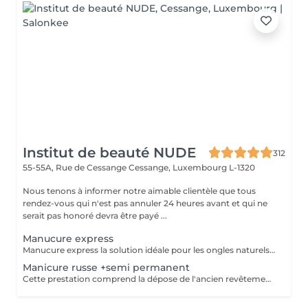
Institut de beauté NUDE
312
55-55A, Rue de Cessange
Cessange, Luxembourg L-1320
Nous tenons à informer notre aimable clientèle que tous
rendez-vous qui n'est pas annuler 24 heures avant et qui ne
serait pas honoré devra être payé ...
Manucure express
Manucure express la solution idéale pour les ongles naturels courts. Cette prestation comprend la dépose du revêtement, une préparation rapide des ongles et des cuticules, un renforcement avec une base rubber transparente et une finition avec un top camouflage. Sans modification de la forme naturelle de l'ongle : nous conservons votre forme habituelle, ovale ou carrée.
Manicure russe +semi permanent
Cette prestation comprend la dépose de l'ancien revêtement, le soin des cuticules, le travail des contours de l'ongle, la préparation de la plaque ongulaire et l'application d'un nouveau vernis semi-permanent. Afin de conserver un résultat soigné et durable, un remplissage est recommandé toutes les 2,5 à 3 semaines.