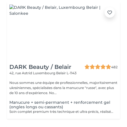
DARK Beauty / Belair
482
42, rue Astrid
Luxembourg Belair L-1143
Nous sommes une équipe de professionnelles, majoritairement
ukrainiennes, spécialisées dans la manucure "russe", avec plus
de 10 ans d'expérience. No...
Manucure + semi-permanent + renforcement gel
(ongles longs ou cassants)
Soin complet premium très technique et ultra précis, réalisé principalement à la ponceuse afin d'obtenir un contour d'ongle parfaitement net et une application du vernis au plus près, voire légèrement sous la cuticule. Cette technique permet de retarder visuellement la repousse d'environ 10 jours. Résultat visuel : -Ongles extrêmement soignés, contours nets, forme impeccable -Effet Instagram / photo studio : propre, précis, sans petites peaux apparentes Nous incluons un renforcement en gel, fortement conseillé pour les ongles longs, fragiles ou cassants. Une solution idéale pour des ongles impeccables et durables : -Tenue moyenne : Jusqu'à 4 semaines !!!! Contenu de la prestation -> 95 € : -Dépose de l'ancien vernis semi-permanent et/ou gel (si nécessaire, déjà incluse dans ce prix/service) -Préparation très minutieuse de la plaque de l'ongle -Élimination des peaux mortes -Mise en forme et limage des ongles -Traitement délicat des cuticules -Renforcement en gel -Correction de la forme naturelle des ongles (optionnel, réservez svp "AVEC décoration simple" dans ce cas) -Application du vernis semi-permanent -Application d'huile pour cuticules et de crème pour les mains Optionnel : -Prix par ongle pour extension jusqu'à 5 ongles (réservez svp "AVEC décoration simple" dans ce cas) +3€ par ongle -Prix par ongle pour décoration jusqu'à 5 ongles (réservez svp "AVEC décoration simple" dans ce cas) +3€ par ongle -Prix pour décoration simple (French, Chrome, Baby Boomer, Cat Eyes, Stickers, Foil) 6-10 ongles -> +20€ -Prix pour décoration complexe (3D, Dessins à la mains, Stamping, French avec Chrome, Baby Boomer avec Chrome, French avec Cat Eyes) 6-10 ongles -> +30€