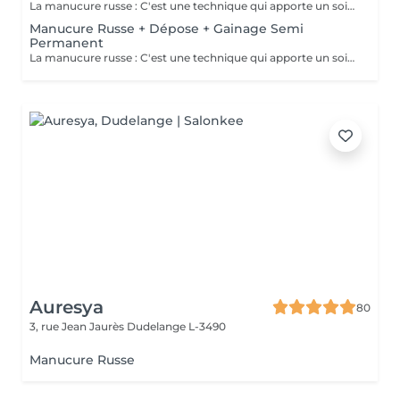
La manucure russe : C'est une technique qui apporte un soin complet de l'ongle naturel et des cuticules. Grâce à la manucure russe le semi permanent est posé sous la cuticule ce qui permet une repousse invisible de 7 à 12 jours. Cette prestation comprend la manucure russe complète ainsi que la pose renforcée au semi permanent (aucune dépose ne sera faite)
Manucure Russe + Dépose + Gainage Semi
Permanent
La manucure russe : C'est une technique qui apporte un soin complet de l'ongle naturel et des cuticules. Grâce à la manucure russe le semi permanent est posé sous la cuticule ce qui permet une repousse invisible de 7 à 12 jours. Cette prestation comprend la dépose de votre ancienne couleur, la manucure russe complète ainsi que la pose d'un semi permanent renforcé
Auresya
80
3, rue Jean Jaurès
Dudelange L-3490
Manucure Russe