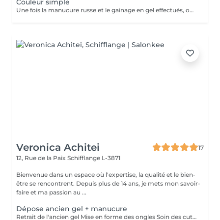
Couleur simple
Une fois la manucure russe et le gainage en gel effectués, on applique une (ou plusieurs) couleur(s) en fonction de vos envies. pailleté ). Cette prestation ne comporte pas de nail art
Veronica Achitei
17
12, Rue de la Paix
Schifflange L-3871
Bienvenue dans un espace où l'expertise, la qualité et le bien-
être se rencontrent. Depuis plus de 14 ans, je mets mon savoir-
faire et ma passion au ...
Dépose ancien gel + manucure
Retrait de l'ancien gel Mise en forme des ongles Soin des cuticules Manucure russe et hydratation des mains.