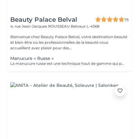
Beauty Palace Belval
75
4, rue Jean-Jacques ROUSSEAU
Belvaux L-4368
Bienvenue chez Beauty Palace Belval, votre destination beauté
et bien-être où les professionnelles de la beauté vous
accueillent avec plaisir pour des...
Manucure « Russe »
La manucure russe est une technique haut de gamme qui permet d'obtenir des ongles impeccables et soignés dans les moindres détails. Contrairement à la manucure classique, elle consiste à travailler minutieusement le contour de l'ongle et les cuticules à l'aide de la ponceuse et d'embouts spécifiques, pour un résultat net, élégant et longue durée. résultats: *Ongles nets et élégants *Pose de vernis plus précises et durable *Résultat soigné et longue tenue