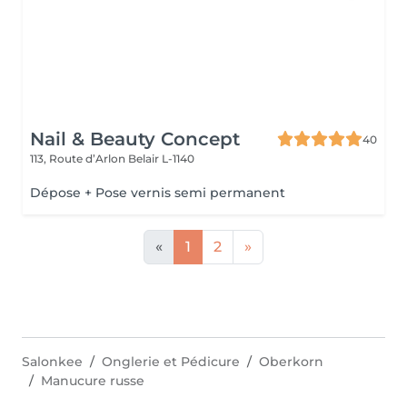
Nail & Beauty Concept
40
113, Route d’Arlon
Belair L-1140
Dépose + Pose vernis semi permanent
«
1
2
»
Salonkee
Onglerie et Pédicure
Oberkorn
Manucure russe