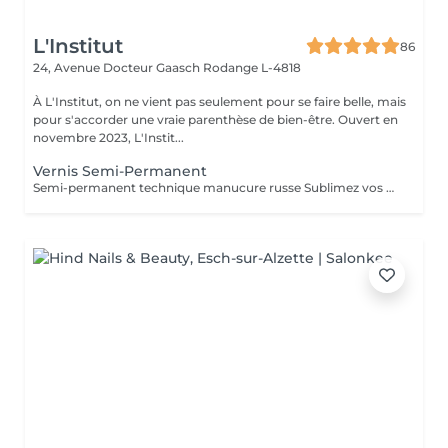
L'Institut
86
24, Avenue Docteur Gaasch
Rodange L-4818
À L'Institut, on ne vient pas seulement pour se faire belle, mais
pour s'accorder une vraie parenthèse de bien-être. Ouvert en
novembre 2023, L'Instit...
Vernis Semi-Permanent
Semi-permanent technique manucure russe Sublimez vos ongles avec notre manucure russe, une technique professionnelle qui offre un résultat ultra-précis et durable. Cette prestation inclut : Soin complet des ongles et cuticules Limage et préparation minutieuse Application du semi-permanent pour un rendu net et élégant Résultat impeccable : la repousse n'est pas visible pendant 10 jours Durée : 45 minutes