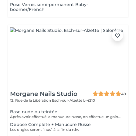
Pose Vernis semi-permanent Baby-
boomer/French
Morgane Nails Studio
40
12, Rue de la Libération
Esch-sur-Alzette L-4210
Base nude ou teintée
Après avoir effectué la manucure russe, on effectue un gainage sur l'ongle naturel à l'aide d'un gel qui peut être soit nude (naturel) soit teinté (blanc laiteux, rosé, pailleté ). On ne posera pas de couleur au dessus du gel ni de nail art pour cette prestation
Dépose Complète + Manucure Russe
Les ongles seront "nus" à la fin du rdv.