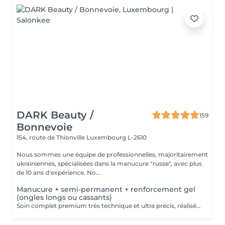
DARK Beauty /
159
Bonnevoie
154, route de Thionville
Luxembourg L-2610
Nous sommes une équipe de professionnelles, majoritairement
ukrainiennes, spécialisées dans la manucure "russe", avec plus
de 10 ans d'expérience. No...
Manucure + semi-permanent + renforcement gel
(ongles longs ou cassants)
Soin complet premium très technique et ultra précis, réalisé principalement à la ponceuse afin d'obtenir un contour d'ongle parfaitement net et une application du vernis au plus près, voire légèrement sous la cuticule. Cette technique permet de retarder visuellement la repousse d'environ 10 jours. Résultat visuel : -Ongles extrêmement soignés, contours nets, forme impeccable -Effet Instagram / photo studio : propre, précis, sans petites peaux apparentes Nous incluons un renforcement en gel, fortement conseillé pour les ongles longs, fragiles ou cassants. Une solution idéale pour des ongles impeccables et durables : -Tenue moyenne : Jusqu'à 4 semaines !!!! Contenu de la prestation 95 € : -Dépose de l'ancien vernis semi-permanent et/ou gel (si nécessaire, déjà incluse dans ce prix/service) -Préparation très minutieuse de la plaque de l'ongle -Élimination des peaux mortes -Mise en forme et limage des ongles -Traitement délicat des cuticules -Renforcement en gel -Correction de la forme de l'ongle -Application du vernis semi-permanent -Application d'huile pour cuticules et de crème pour les mains Optionnel : -Prix par ongle pour extension jusqu'à 5 ongles (réservez svp "AVEC décoration simple" dans ce cas) +3€ par ongle -Prix par ongle pour décoration jusqu'à 5 ongles (réservez svp "AVEC décoration simple" dans ce cas) +3€ par ongle -Prix pour décoration simple (French, Chrome, Baby Boomer, Cat Eyes, Stickers, Foil) 6-10 ongles -> +20€ -Prix pour décoration complexe (3D, Dessins à la mains, Stamping, French avec Chrome, Baby Boomer avec Chrome, French avec Cat Eyes) 6-10 ongles -> +30€