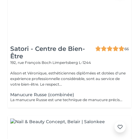
Satori - Centre de Bien-
66
Être
192, rue François Boch
Limpertsberg L-1244
Alison et Véronique, esthéticiennes diplômées et dotées d'une
expérience professionnelle considérable, sont au service de
votre bien-être. Le respect...
Manucure Russe (combinée)
La manucure Russe est une technique de manucure précise réalisée à l'aide d'embouts adaptés pour nettoyer en profondeur les cuticules et le contour des ongles. Elle permet un rendu ultra net, propre et une finition impeccable. Idéale avant une pose de vernis semi-permanent ou gel.