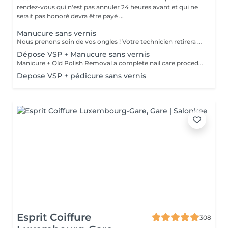
rendez-vous qui n'est pas annuler 24 heures avant et qui ne
serait pas honoré devra être payé ...
Manucure sans vernis
Nous prenons soin de vos ongles ! Votre technicien retirera délicatement les cellules mortes de la peau, façonnera et limera vos ongles, puis polira leur surface extérieure pour une finition lisse et naturelle. Nos experts proposent des manucures combinées, à la ponceuse ou à la pince, selon vos préférences. Comment se déroule une manucure sans vernis ? La peau rugueuse est délicatement éliminée La forme de l'ongle est corrigée avec précision Les cuticules et les replis latéraux sont soigneusement nettoyés Une huile pour cuticules et une crème pour les mains sont appliquées pour nourrir et hydrater Restrictions d'âge : recommandé à partir de 14 ans. Recommandations après la procédure : aucun soin spécifique requis. Fréquence : une fois toutes les deux semaines.
Dépose VSP + Manucure sans vernis
Manicure + Old Polish Removal a complete nail care procedure We do not perform polish removal without proper cuticle and sidewall treatment. We can't let you leave with uneven nails or overgrown cuticles, so we always ensure comprehensive care for your hands. What's included: Gentle removal of old polish Nail plate preparation Cuticle and sidewall treatment Optional add-ons: Japanese manicure for deep care Transparent strengthening polish for extra protection
Depose VSP + pédicure sans vernis
Esprit Coiffure
308