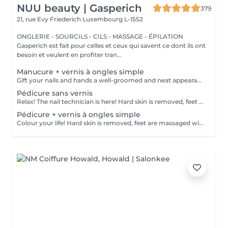
NUU beauty | Gasperich
379
21, rue Evy Friederich
Luxembourg L-1552
ONGLERIE - SOURCILS - CILS - MASSAGE - ÉPILATION
Gasperich est fait pour celles et ceux qui savent ce dont ils ont
besoin et veulent en profiter tran...
Manucure + vernis à ongles simple
Gift your nails and hands a well-groomed and neat appearance! Your technician will effectively remove dead skin cells, shape and file nails, and buff the outer surface. A regular nail polish is applied at the end of this treatment. Our masters do edged, hardware, or combined manicure. How is manicure with simple nail polish done? - rough skin is removed - the shape of the nail plate is corrected - the cuticle and side ridges are corrected - nail polish is applied - cuticle oil and hand cream are applied Age restrictions: recommended to do from 14 years. Post procedure recommendations: there are no post recommendations for this procedure. Frequency: once in 3 weeks.
Pédicure sans vernis
Relax! The nail technician is here! Hard skin is removed, feet are massaged with deep conditioning creams leaving them softer and smoother. Cuticles will be made neat and tidy and toenails will be perfectly shaped. Our masters do hardware pedicure. How is pedicure without polish done? - rough skin is removed - the shape of the nail plate is corrected - heels are cleaned - the cuticle and side ridges are corrected - cuticle oil and feet cream are applied Age restrictions: recommended to do from 14 years. Post procedure recommendations: there are no post recommendations for this procedure. Frequency: once in 3-4 weeks.
Pédicure + vernis à ongles simple
Colour your life! Hard skin is removed, feet are massaged with deep conditioning creams leaving them softer and smoother. Cuticles will be made neat and tidy and toenails will be perfectly shaped. A regular nail polish is applied at the end of this treatment. Our masters do hardware pedicure. How is pedicure + simple nail polish done? - rough skin is removed - the shape of the nail plate is corrected - heels are cleaned - the cuticle and side ridges are corrected - nail polish is applied - cuticle oil and feet cream is applied Age restrictions: recommended to do from 14 years. Post procedure recommendations: there are no post recommendations for this procedure. Frequency: once in 3-4 weeks.