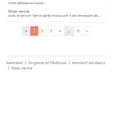
votre adresse exclusive ...
Pose vernis
Avec le service "Vernis après manucure" il est nécessaire de réserver également le service "Manucure". Dans le service "Standart" le nettoyage des cuticules est compris.
«
1
2
3
4
...
8
»
Salonkee
Onglerie et Pédicure
Mondorf-les-Bains
Pose vernis