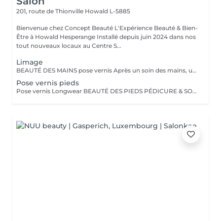
Salon
201, route de Thionville
Howald L-5885
Bienvenue chez Concept Beauté L'Expérience Beauté & Bien-
Être à Howald Hesperange Installé depuis juin 2024 dans nos
tout nouveaux locaux au Centre S...
Limage
BEAUTÉ DES MAINS pose vernis Après un soin des mains, une pose vernis : Limage et mise en forme des ongles Application d'un vernis Longwear ProNails longue tenue ou semi-permanent (en option) Une pause bien-être idéale pour retrouver des mains soignées et élégantes.
Pose vernis pieds
Pose vernis Longwear BEAUTÉ DES PIEDS PÉDICURE & SOINS EXPERTS Nos soins des pieds sont conçus pour allier esthétique et bien-être, en apportant confort, douceur et élégance à vos pieds. Tous nos soins sont réalisés dans des cabines dédiées, équipées de fauteuils Pedi Spa avec bain de pieds intégré, pour une expérience alliant détente et expertise. Nous utilisons les produits spécifiques de la toute nouvelle gamme pieds de ProNails, formulée pour nourrir, réparer et protéger vos pieds en profondeur.