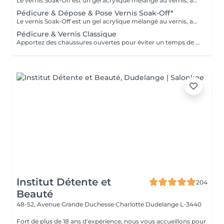
Le vernis Soak-Off est un gel acrylique mélangé au vernis, appliqué sur l'ongle et durci par des LED. Il a la même texture qu'un vernis classique, est aussi liquide et a encore plus de brillance. Il reste impeccable, sans ternir et sans s'écailler jusqu'à 18 jours
Pédicure & Dépose & Pose Vernis Soak-Off*
Le vernis Soak-Off est un gel acrylique mélangé au vernis, appliqué sur l'ongle et durci par des LED. Il a la même texture qu'un vernis classique, est aussi liquide et a encore plus de brillance. Il reste impeccable, sans ternir et sans s'écailler jusqu'à 18 jours
Pédicure & Vernis Classique
Apportez des chaussures ouvertes pour éviter un temps de séchage supplémentaire
Institut Détente et
204
Beauté
48-52, Avenue Grande Duchesse Charlotte
Dudelange L-3440
Fort de plus de 18 ans d'expérience, nous vous accueillons pour