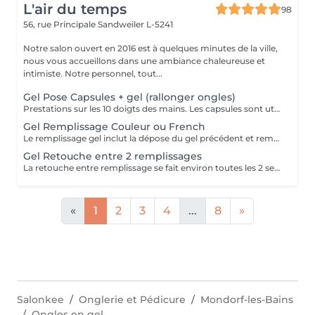
L'air du temps
98
56, rue Principale
Sandweiler L-5241
Notre salon ouvert en 2016 est à quelques minutes de la ville,
nous vous accueillons dans une ambiance chaleureuse et
intimiste. Notre personnel, tout...
Gel Pose Capsules + gel (rallonger ongles)
Prestations sur les 10 doigts des mains. Les capsules sont utilisées quand on souhaite rallonger ses ongles. Nous travaillons avec la marque prestigieuse Alessandro (Germany) pour la base en gel. .
Gel Remplissage Couleur ou French
Le remplissage gel inclut la dépose du gel précédent et remplir à nouveau avec du gel. Le remplissage se fait entre 3-4 semaines approx. Au delà le coût peut être plus élevé en fonction du temps supplémentaire Nous travaillons avec la marque prestigieuse Alessandro (Germany) pour la base en gel
Gel Retouche entre 2 remplissages
La retouche entre remplissage se fait environ toutes les 2 semaines. Un entretien téléphonique est nécessaire pour bien évaluer cette prestation, qui n'est pas à confondre avec un remplissage.
«
1
2
3
4
...
8
»
Salonkee
Onglerie et Pédicure
Mondorf-les-Bains
Ongles en gel