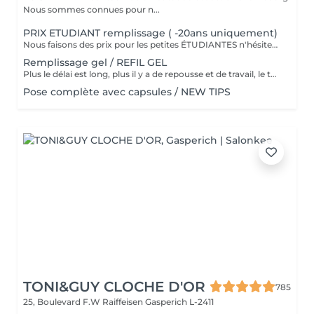
Nous sommes connues pour n...
PRIX ETUDIANT remplissage ( -20ans uniquement)
Nous faisons des prix pour les petites ÉTUDIANTES n'hésitez pas a passer
Remplissage gel / REFIL GEL
Plus le délai est long, plus il y a de repousse et de travail, le tarif s'adapte donc au temps écoulé depuis votre dernier rendez-vous. Merci de choisir le remplissage adapté
Pose complète avec capsules / NEW TIPS
TONI&GUY CLOCHE D'OR
785
25, Boulevard F.W Raiffeisen
Gasperich L-2411