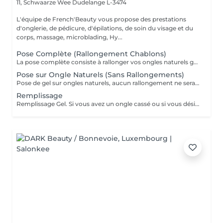
11, Schwaarze Wee
Dudelange L-3474
L'équipe de French'Beauty vous propose des prestations
d'onglerie, de pédicure, d'épilations, de soin du visage et du
corps, massage, microblading, Hy...
Pose Complète (Rallongement Chablons)
La pose complète consiste à rallonger vos ongles naturels grâce aux chablons (extension en Gel ou Acrygel ) Si vous désirez de la décoration merci de le sélectionner. Un supplément peut être demandé pour les longueurs XXL.
Pose sur Ongle Naturels (Sans Rallongements)
Pose de gel sur ongles naturels, aucun rallongement ne sera fait. Couleur/ French/ BabyBoomer. Si vous désirez une décoration merci de le sélectionner.
Remplissage
Remplissage Gel. Si vous avez un ongle cassé ou si vous désirez une décoration merci de le sélectionner en plus.