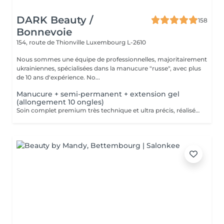
DARK Beauty /
158
Bonnevoie
154, route de Thionville
Luxembourg L-2610
Nous sommes une équipe de professionnelles, majoritairement
ukrainiennes, spécialisées dans la manucure "russe", avec plus
de 10 ans d'expérience. No...
Manucure + semi-permanent + extension gel
(allongement 10 ongles)
Soin complet premium très technique et ultra précis, réalisé principalement à la ponceuse afin d'obtenir un contour d'ongle parfaitement net et une application du vernis au plus près, voire légèrement sous la cuticule. Cette technique permet de retarder visuellement la repousse d'environ 10 jours. Résultat visuel : -Ongles extrêmement soignés, contours nets, forme impeccable -Effet Instagram / photo studio : propre, précis, sans petites peaux apparentes Pendant ce service, nous augmenterons également la longueur de vos ongles en utilisant du gel spécialisé, garantissant un résultat naturel et magnifique. Cette 'EXTENSION' ne nécessite qu'une seule intervention, après quoi les rendez-vous ultérieurs seront désignés comme 'Manucure + vernis semi-permanent + renforcement gel (ongles longs ou cassants)'. -Tenue moyenne : Jusqu'à 4 semaines !!!! Contenu de la prestation : -Dépose de l'ancien vernis semi-permanent et/ou gel (si besoin, déjà inclus dans ce prix/service) -Préparation très minutieuse de la plaque de l'ongle -Elimination des peaux mortes -Façonner et limer les ongles -Traitement délicat des cuticules -Extension et renforcement des ongles en gel -Correction de la forme de l'ongle -Application du vernis semi-permanent -Application d'huile pour cuticules et de crème pour les main Optionnel : -EXTENSION longueur supérieure au 4ème marquage -> +20€ (réservez svp "AVEC décoration complexe" dans ce cas) -Prix par ongle pour décoration jusqu'à 5 ongles (réservez svp "AVEC décoration simple" dans ce cas) +3€ par ongle -Prix pour décoration simple (French, Chrome, Baby Boomer, Cat Eyes, Stickers, Foil) 6-10 ongles -> +20€ -Prix pour décoration complexe (3D, Dessins à la mains, Stamping, French avec Chrome, Baby Boomer avec Chrome, French avec Cat Eyes) 6-10 ongles -> +30€