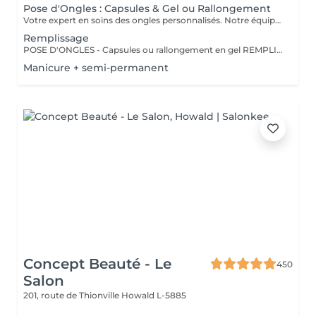
Pose d'Ongles : Capsules & Gel ou Rallongement
Votre expert en soins des ongles personnalisés. Notre équipe de prothésistes ongulaires diplômées vous offre une gamme complète de services pour des ongles magnifiques et durables. Expertise et Professionnalisme : Prothésistes qualifiées et expérimentées : o Isabel o Francesca o Fatima o Deborah o Patricia o Mirza Des produits de haute qualité, aux couleurs variées pour des résultats éclatants et durables. Garantie de beauté et santé de vos ongles. Services adaptés à vos goûts et votre personnalité Capsules pour allonger rapidement vos ongles. Rallongement en Gel : Pour un résultat naturel et durable. Remplissage toute les 3 a 4 semaines pour comble la repousse et préserve l'intégrité de la pose initiale. Manucure Soins et esthétisme pour des ongles en pleine santé et élégants. Nos Techniques Manucure Combinée : Soins complets et embellissement. Vernis Semi-Permanent : Couleur durable sans pose de gel. Chablon ou Capsules : Pose traditionnelle ou look naturel.
Remplissage
POSE D'ONGLES - Capsules ou rallongement en gel REMPLISSAGE MANUCURE Nos prothésistes ongulaire diplômée vous accueille dans notre espace d'esthétique des soins des ongles personnalisés. Nos maîtrisons des méthodes qui sauront vous permettre de garder de beaux ongles durablement avec le stylise en fonction de vos goûts et de votre personnalité : manucure combinée, pose de vernis semi-permanent, remplissage, pose complète au chablon ou capsules. Nos produits à la pointe des tendances, de haute qualité, des couleurs dotées d'une pigmentation multiples.
Manicure + semi-permanent
Concept Beauté - Le
450
Salon
201, route de Thionville
Howald L-5885