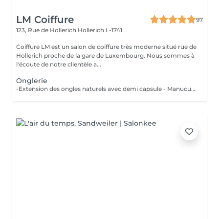
LM Coiffure
97
123, Rue de Hollerich
Hollerich L-1741
Coiffure LM est un salon de coiffure très moderne situé rue de
Hollerich proche de la gare de Luxembourg. Nous sommes à
l'écoute de notre clientèle a...
Onglerie
-Extension des ongles naturels avec demi capsule - Manucure combinée incluse ( Si vous voulez une french babyboomer, déco, veuillez svp cocher l'onglet en plus) - Remplissage de vos ongles avec du gel - Entre 3 et 4 semaine maximum