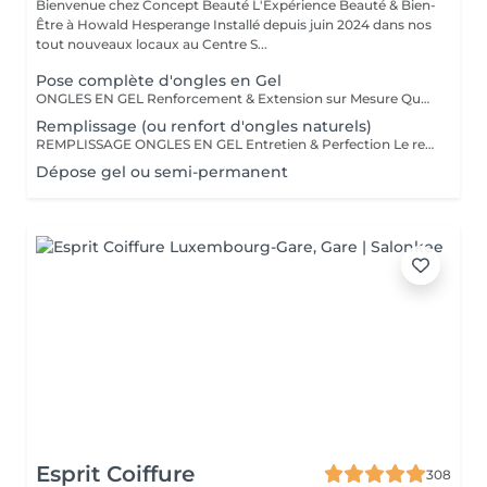
Bienvenue chez Concept Beauté L'Expérience Beauté & Bien-
Être à Howald Hesperange Installé depuis juin 2024 dans nos
tout nouveaux locaux au Centre S...
Pose complète d'ongles en Gel
ONGLES EN GEL Renforcement & Extension sur Mesure Que vous souhaitiez allonger, renforcer ou corriger vos ongles, la technique du gel ProNails permet d'obtenir des ongles impeccables, résistants et naturels. Pourquoi choisir les ongles en gel ? Adapté aux ongles fragiles ou cassants Permet d'obtenir une longueur et une forme personnalisées Finition naturelle ou sophistiquée selon vos envies Remplissage conseillé toutes les 3 à 4 semaines Possibilité de French manucure, effet babyboomer ou nail art selon vos envies !
Remplissage (ou renfort d'ongles naturels)
REMPLISSAGE ONGLES EN GEL Entretien & Perfection Le remplissage des ongles en gel est une étape essentielle pour préserver la beauté et la tenue de votre pose. Avec la repousse naturelle de l'ongle, un entretien régulier permet de redonner à vos ongles un aspect parfait, sans avoir à refaire une pose complète. Pourquoi faire un remplissage ? Redonne un aspect uniforme et impeccable Préserve la solidité et la durabilité de votre pose en gel Évite les décollements et renforce la structure de l'ongle Possibilité de changer la couleur ou d'ajouter une nouvelle décoration Fréquence conseillée : toutes les 3 à 4 semaines pour un résultat toujours soigné et harmonieux. Profitez-en pour opter pour une nouvelle teinte, un effet babyboomer ou un nail art unique !
Dépose gel ou semi-permanent
Esprit Coiffure
308