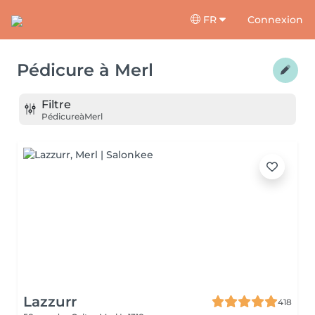
FR
Connexion
Pédicure
à
Merl
Filtre
Pédicure
à
Merl
Lazzurr
418