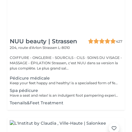
NUU beauty | Strassen
427
204, route d'Arlon
Strassen L-8010
COIFFURE - ONGLERIE - SOURCILS - CILS · SOINS DU VISAGE -
MASSAGE - ÉPILATION Strassen, c'est NUU dans sa version la
plus complète. Le plus grand sal...
Pédicure médicale
Keep your feet happy and healthy! is a specialised form of feet treatment where a nail master eliminates such problems as calluses, cracks and deformed nails etc. How is Deep Care (Medical) Pedicure done? - problem is identified - feet are disinfected and softened - calloused skin is removed - nail plate is treated - skin is treated - medical cream is applied Age restrictions: recommended to do from 16 years. Post procedure recommendations: professional home care is recommended after the procedure. Frequency: once in 3-4 weeks.
Spa pédicure
Have a seat and relax! is an indulgent foot pampering experience that typically includes exfoliation of the feet, using a foot scrub and a combination of moisturising products. Our masters do edged pedicure. How is a pedicure spa done? - feet are cleansed and soaked - nails are cut, your nail plate is shaped and filed - feet are sunk in water - scrub is applied on feet - mask is applied - the cuticle and side ridges are corrected - heels are cleaned - cuticle oil and feet cream are applied Age restrictions: recommended to do from 14 years. Post procedure recommendations: there are no post recommendations for this procedure. Frequency: once in 3-4 weeks.
Toenails&Feet Treatment