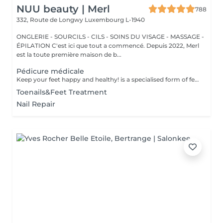
NUU beauty | Merl
788
332, Route de Longwy
Luxembourg L-1940
ONGLERIE - SOURCILS - CILS - SOINS DU VISAGE - MASSAGE -
ÉPILATION C'est ici que tout a commencé. Depuis 2022, Merl
est la toute première maison de b...
Pédicure médicale
Keep your feet happy and healthy! is a specialised form of feet treatment where a nail master eliminates such problems as calluses, cracks and deformed nails etc. How is pedicure medical done? - problem is identified - feet are disinfected and softened - calloused skin is removed - nail plate is treated - skin is treated - medical cream is applied Age restrictions: recommended to do from 16 years. Post procedure recommendations: professional home care is recommended after the procedure. Frequency: once in 3-4 weeks.
Toenails&Feet Treatment
Nail Repair