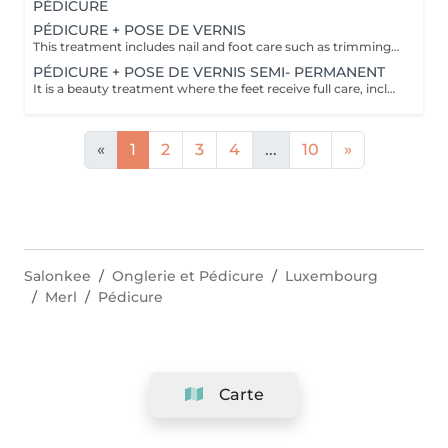
PÉDICURE
PÉDICURE + POSE DE VERNIS
This treatment includes nail and foot care such as trimming, shaping, cuticle care, and exfoliation, followed by the application of nail polish. It leaves feet looking polished and well-groomed, enhancing both health and beauty of nails and skin.
PÉDICURE + POSE DE VERNIS SEMI- PERMANENT
It is a beauty treatment where the feet receive full care, including nail trimming, shaping, and skin exfoliation, followed by the application of a semi-permanent nail polish. The semi-permanent polish is applied in thin layers, each cured under a UV or LED lamp to harden it, resulting in a long-lasting, chip-resistant, and glossy finish. This service leaves the toenails beautifully colored and durable, with the skin and nails refreshed and well-groomed.
«
1
2
3
4
...
10
»
Salonkee
Onglerie et Pédicure
Luxembourg
Merl
Pédicure
Carte