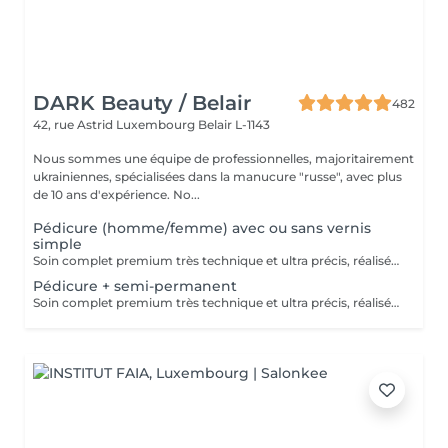
DARK Beauty / Belair
482
42, rue Astrid
Luxembourg Belair L-1143
Nous sommes une équipe de professionnelles, majoritairement
ukrainiennes, spécialisées dans la manucure "russe", avec plus
de 10 ans d'expérience. No...
Pédicure (homme/femme) avec ou sans vernis
simple
Soin complet premium très technique et ultra précis, réalisé principalement à la ponceuse afin d'obtenir un contour d'ongle parfaitement net et une application du vernis au plus près, voire légèrement sous la cuticule. Cette technique permet de retarder visuellement la repousse d'environ 10 jours. Résultat visuel : -Ongles extrêmement soignés, contours nets, forme impeccable -Effet Instagram / photo studio : propre, précis, sans petites peaux apparentes Contenu de la prestation : -Dépose de l'ancien vernis semi-permanent (si besoin, choisissez dans cet écran svp cette option de réservation) -Préparation très minutieuse de la plaque de l'ongle -Limer les ongles -Traitement délicat des cuticules -Elimination des peaux mortes -Talons nettoyés -Application d'un vernis simple transparent (si vous le souhaitez) OU application de votre propre vernis simple (si besoin, choisissez dans cet écran svp cette option de réservation) -Application d'huile pour cuticules et de crème pour les pieds
Pédicure + semi-permanent
Soin complet premium très technique et ultra précis, réalisé principalement à la ponceuse afin d'obtenir un contour d'ongle parfaitement net et une application du vernis au plus près, voire légèrement sous la cuticule. Cette technique permet de retarder visuellement la repousse d'environ 10 jours. Résultat visuel : -Ongles extrêmement soignés, contours nets, forme impeccable -Effet Instagram / photo studio : propre, précis, sans petites peaux apparentes Une solution parfaite pour des ongles impeccables et durables : -Tenue moyenne : Jusqu'à 6 semaines !!!! Contenu de la prestation : -Dépose de l'ancien vernis semi-permanent (si besoin, déjà inclus dans ce prix/service) -Préparation très minutieuse de la plaque de l'ongle -Limer les ongles -Traitement délicat des cuticules -Elimination des peaux mortes -Talons nettoyés -Application du vernis semi-permanent -Application d'huile pour cuticules et de crème pour les pieds Optionnel : -Prix par ongle pour décoration jusqu'à 5 ongles (réservez svp "AVEC décoration simple" dans ce cas) +3€ par ongle -Prix pour décoration simple (French, Chrome, Baby Boomer, Cat Eyes, Stickers, Foil) 6-10 ongles -> +20€ -Prix pour décoration complexe (3D, Dessins à la mains, Stamping, French avec Chrome, Baby Boomer avec Chrome, French avec Cat Eyes) 6-10 ongles -> +30€ -Extension/reconstruction de maximum 2 ongles (réservez svp "AVEC extension/reconstruction" dans ce cas) +10€ par ongle