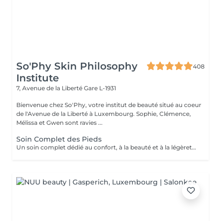
So'Phy Skin Philosophy
408
Institute
7, Avenue de la Liberté
Gare L-1931
Bienvenue chez So'Phy, votre institut de beauté situé au coeur
de l'Avenue de la Liberté à Luxembourg. Sophie, Clémence,
Mélissa et Gwen sont ravies ...
Soin Complet des Pieds
Un soin complet dédié au confort, à la beauté et à la légèreté des pieds. Le soin débute par un bain de pieds relaxant, suivi d'une exfoliation douce afin d'éliminer les cellules mortes et retrouver une peau plus lisse et souple. Un masque nourrissant est ensuite appliqué pour hydrater en profondeur, tandis que les ongles et les cuticules sont soigneusement travaillés pour un résultat net et soigné. Le soin se prolonge par un moment de détente, apportant une sensation immédiate de confort et de légèreté. Les pieds sont plus doux, la peau nourrie et les ongles parfaitement soignés. Le vernis classique n'est pas proposé à l'institut. Si vous le souhaitez, nous pouvons toutefois réaliser la pose avec votre propre vernis en sélectionnant l'option correspondante.