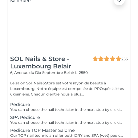
SOL Nails & Store -
253
Luxembourg Belair
6, Avenue du Dix Septembre
Belair L-2550
Le salon Sol' Nails&Store est votre rayon de beauté à
Luxembourg. Notre équipe est composée de PROspécialistes
ukrainiens. Chacun d'entre nous a plus...
Pedicure
You can choose the nail technician in the next step by clicking "Select employee". PEDICURE includes: Nail shaping Cuticle care Rough skin and side ridges removal Heels cleaning Buffing If you choose "with SEMI-PERMANENT polish" The semi-permanent polish application is added. If you choose "toes with polish" (no full foot treatment) The semi-permanent or regular polish application is added. NO full feet treatment - without heels cleaning and polish. If you choose "Removal" includes old gel removal only and NO toes and foot treatment.
SPA Pedicure
You can choose the nail technician in the next step by clicking "Select employee". SPA PEDICURE includes: Warm water soak Nail shaping Cuticle care Rough skin and side ridges removal Heels cleaning Buffing If you choose "with SEMI-PERMANENT polish": Semi-permanent polish application is added. If you choose "toes with polish" (no full foot treatment): Semi-permanent or regular polish application is added. No full feet treatment without heels cleaning and polish on skin. If you choose "Removal": Includes old gel removal only no toes or foot treatment.
Pedicure TOP Master Salome
Our TOP nail technician offer both DRY and SPA (wet) pedicure. So you can choose the format that suits you best.