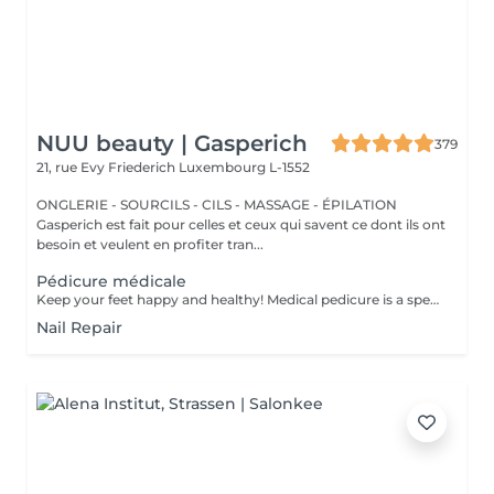
NUU beauty | Gasperich
379
21, rue Evy Friederich
Luxembourg L-1552
ONGLERIE - SOURCILS - CILS - MASSAGE - ÉPILATION
Gasperich est fait pour celles et ceux qui savent ce dont ils ont
besoin et veulent en profiter tran...
Pédicure médicale
Keep your feet happy and healthy! Medical pedicure is a specialised form of feet treatment where a nail master eliminates such problems as calluses, cracks and deformed nails etc. How is pedicure medical done? - problem is identified - feet are disinfected and softened - calloused skin is removed - nail plate is treated - skin is treated - medical cream is applied Age restrictions: recommended to do from 16 years. Post procedure recommendations: professional home care is recommended after the procedure. Frequency: once in 3-4 weeks.
Nail Repair