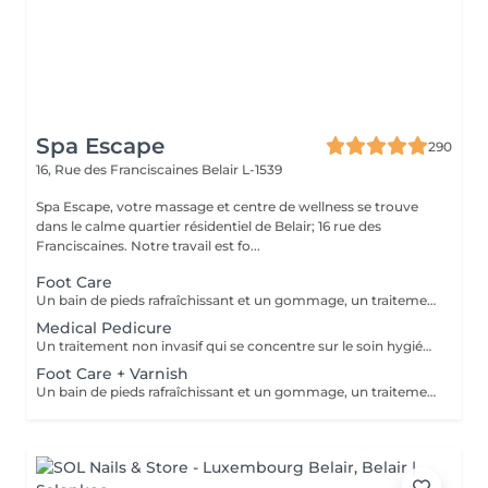
Spa Escape
290
16, Rue des Franciscaines
Belair L-1539
Spa Escape, votre massage et centre de wellness se trouve
dans le calme quartier résidentiel de Belair; 16 rue des
Franciscaines. Notre travail est fo...
Foot Care
Un bain de pieds rafraîchissant et un gommage, un traitement des ongles et des cuticules, un massage des jambes et des pieds. Une sensation de détente et de calme accentue ce traitement.
Medical Pedicure
Un traitement non invasif qui se concentre sur le soin hygiénique et esthétique des ongles des pieds et de la plante des pieds après une évaluation complète de vos pieds et de vos ongles. Ce traitement est suivi d'un massage des pieds.
Foot Care + Varnish
Un bain de pieds rafraîchissant et un gommage, un traitement des ongles et des cuticules, un massage des jambes et des pieds. Une sensation de détente et de calme accentue ce traitement. Il est suivi de l'application d'un vernis à ongles de votre choix.