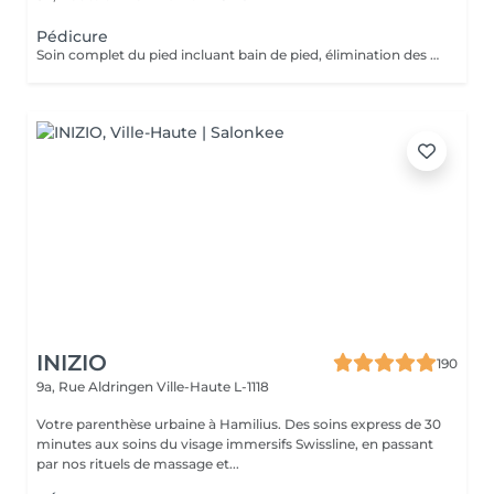
Pédicure
Soin complet du pied incluant bain de pied, élimination des callosité (problème divers, tel que les cors etc) travail complet de l'ongle et des cuticules, gommage et crème hydratante de fin de soin (5 pour pose vernis).
INIZIO
190
9a, Rue Aldringen
Ville-Haute L-1118
Votre parenthèse urbaine à Hamilius. Des soins express de 30
minutes aux soins du visage immersifs Swissline, en passant
par nos rituels de massage et...