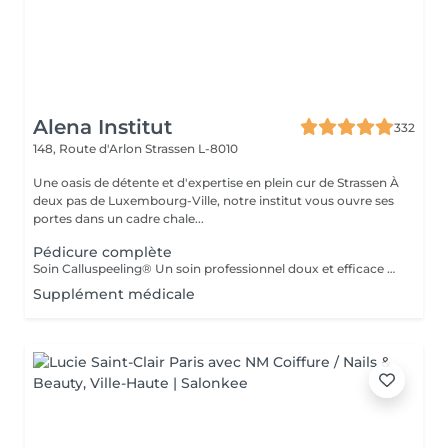
Alena Institut
332
148, Route d'Arlon
Strassen L-8010
Une oasis de détente et d'expertise en plein cur de Strassen À
deux pas de Luxembourg-Ville, notre institut vous ouvre ses
portes dans un cadre chale...
Pédicure complète
Soin Calluspeeling® Un soin professionnel doux et efficace qui élimine les callosités, talons secs et rugosités sans lame ni fraise. Les patches aux extraits végétaux lissent la peau, réparent en profondeur et laissent les pieds incroyablement doux dès la première séance.
Supplément médicale