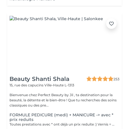
Beauty Shanti Shala
253
15, rue des capucins
Ville-Haute L-1313
Bienvenue chez Perfect Beauty by Jil , ta destination pour la
beauté, la détente et le bien-être ! Que tu recherches des soins
classiques ou des pre...
FORMULE PEDICURE (medi) + MANICURE -> avec *
prix reduits
Toutes prestations avec * ont déjà un prix reduite :) Vernis = Couleur normal qu'on sait retirer soi-même avec du disslovant. Prend 30min pour sècher et tient 2-4 jours sur les mains et 1 mois sur les pieds. Semi = Se fait secher sous la lampe LED et se fait retirer par l'esthéticienne de préférence (y compris dans le prix). Il tient 3 semaines sur les mains et 4-5 semaines sur les pieds. Il sera seche immédiatement. Peut abîmer les ongles si c'est fait trop souvent, sans pause.