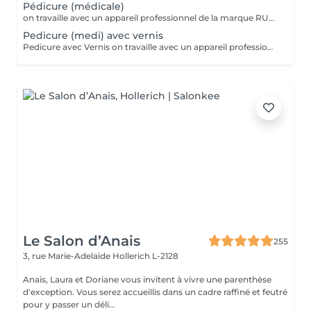
Pédicure (médicale)
on travaille avec un appareil professionnel de la marque RUCK, bain de pieds, coupe et limage des ongles, enlève de la peau dure (coupe et/ou limage), polissage des ongles, nettoyage des cuticules, ongles incarnés et corps seront traités
Pedicure (medi) avec vernis
Pedicure avec Vernis on travaille avec un appareil professionnel de la marque RUCK, bain de pieds, coupe et limage des ongles, enlève de la peau dure (coupe et/ou limage), polissage des ongles, nettoyage des cuticules, ongles incarnés et corps seront traités et massage pieds Vernis = Couleur normal qu'on sait retirer soi-même avec du disslovant. Prend 30min pour sècher et tient 2-4 jours sur les mains et 1 mois sur les pieds. Semi = Se fait secher sous la lampe LED et se fait retirer par l'esthéticienne de préférence (y compris dans le prix). Il tient 3 semaines sur les mains et 4-5 semaines sur les pieds. Il sera seche immédiatement. Peut abîmer les ongles si c'est fait trop souvent, sans pause.
Le Salon d’Anais
255
3, rue Marie-Adelaïde
Hollerich L-2128
Anais, Laura et Doriane vous invitent à vivre une parenthèse
d'exception. Vous serez accueillis dans un cadre raffiné et feutré
pour y passer un déli...