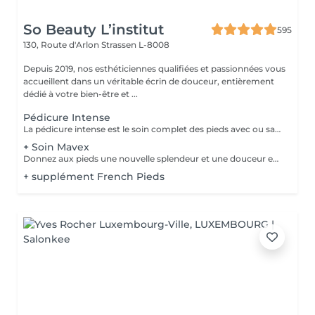
So Beauty L’institut
595
130, Route d'Arlon
Strassen L-8008
Depuis 2019, nos esthéticiennes qualifiées et passionnées vous
accueillent dans un véritable écrin de douceur, entièrement
dédié à votre bien-être et ...
Pédicure Intense
La pédicure intense est le soin complet des pieds avec ou sans souci particulier. Elle comprend : bain de pied, pousse et coupe des cuticules, coupe et limage des ongles, travail des callosités et/ou cors au bistouri/crédo, rape, gommage, massage avec crème de soin. La pose de vernis transparent est incluse si souhaitée.
+ Soin Mavex
Donnez aux pieds une nouvelle splendeur et une douceur extraordinaire grâce à un traitement agréable et relaxant. Mavex Calluspeeling® est un soin professionnel pour la beauté des pieds qui permet d'obtenir des résultats immédiats et incroyables avec une seule séance. Rapide, facile, et efficace ! Mavex Calluspeeling® peut être réalisé seul comme une pédicure classique mais sans lame ni fraise, ou proposé en complément en cabine lors d'un soin visage (lors de la pose d'un masque), soin corps (lors d'un enveloppement), ou d'un soin des ongles et des cuticules.
+ supplément French Pieds