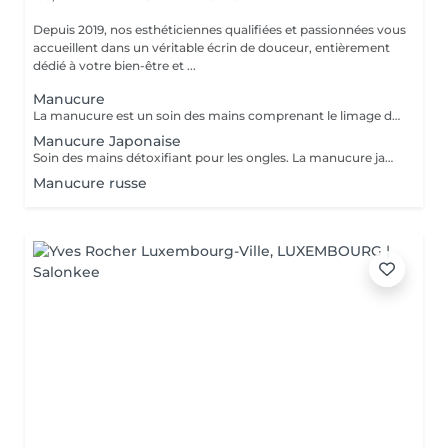
Depuis 2019, nos esthéticiennes qualifiées et passionnées vous
accueillent dans un véritable écrin de douceur, entièrement
dédié à votre bien-être et ...
Manucure
La manucure est un soin des mains comprenant le limage des ongles, la pousse et la coupe des cuticules, gommage, massage avec crème de soin et application d'un vernis transparent si désiré.
Manucure Japonaise
Soin des mains détoxifiant pour les ongles. La manucure japonaise consiste à polir et nettoyer les ongles en profondeur pour ensuite les nourrir avec une pâte à base de cire d'abeille qui va oxygéner l'ongle. L'ongle ressort brillant naturellement et pour une durée de 3 semaines. Comprend le limage des ongles, la pousse et la coupe des cuticules, polissage, application de la pâte à base de cire d'abeille et de la poudre fixante, gommage, massage avec crème de soin et application d'un vernis transparent si désiré.
Manucure russe