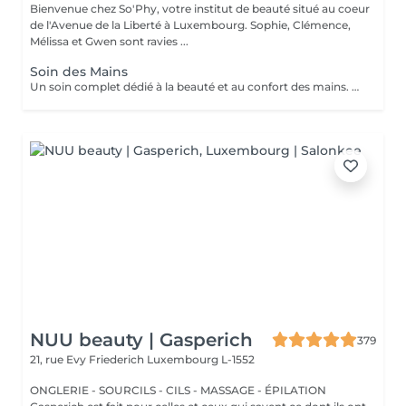
Bienvenue chez So'Phy, votre institut de beauté situé au coeur
de l'Avenue de la Liberté à Luxembourg. Sophie, Clémence,
Mélissa et Gwen sont ravies ...
Soin des Mains
Un soin complet dédié à la beauté et au confort des mains. Le soin débute par une exfoliation douce afin d'affiner le grain de peau et révéler son éclat naturel. Les mains sont ensuite enveloppées dans un masque hydratant et nourrissant pour une action en profondeur. Pendant ce temps, les ongles sont soigneusement travaillés afin de leur redonner une forme nette et harmonieuse. Le soin se termine par un massage relaxant des mains, procurant une sensation immédiate de confort et de détente. Les mains sont plus douces, la peau nourrie et les ongles parfaitement soignés. Le vernis classique n'est pas proposé à l'institut. Si vous le souhaitez, nous pouvons toutefois réaliser la pose avec votre propre vernis en sélectionnant l'option correspondante.
NUU beauty | Gasperich
379
21, rue Evy Friederich
Luxembourg L-1552
ONGLERIE - SOURCILS - CILS - MASSAGE - ÉPILATION