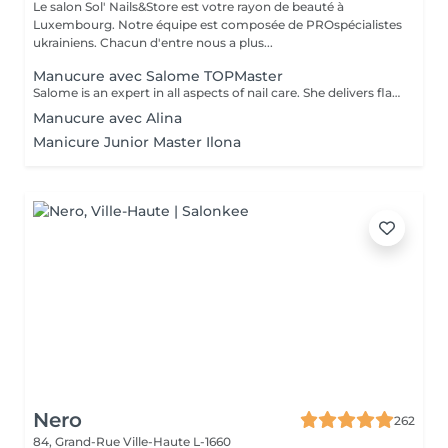
Le salon Sol' Nails&Store est votre rayon de beauté à
Luxembourg. Notre équipe est composée de PROspécialistes
ukrainiens. Chacun d'entre nous a plus...
Manucure avec Salome TOPMaster
Salome is an expert in all aspects of nail care. She delivers flawless results in just 1 hour while maintaining high quality, leaving you feeling happy every time. From a basic manicure to complex services like extensions, designs, and nail art, she offers a full range of professional treatments. *And if you sacrifice your lunch break for an appointment, don't worryyou'll still have some time to enjoy your meal!
Manucure avec Alina
Manicure Junior Master Ilona
Nero
262
84, Grand-Rue
Ville-Haute L-1660