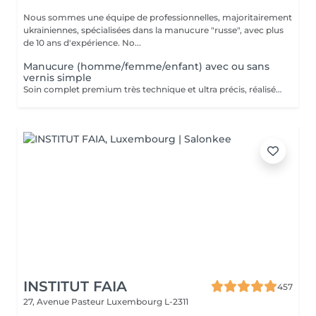
Nous sommes une équipe de professionnelles, majoritairement
ukrainiennes, spécialisées dans la manucure "russe", avec plus
de 10 ans d'expérience. No...
Manucure (homme/femme/enfant) avec ou sans
vernis simple
Soin complet premium très technique et ultra précis, réalisé principalement à la ponceuse afin d'obtenir un contour d'ongle parfaitement net et une application du vernis au plus près, voire légèrement sous la cuticule. Cette technique permet de retarder visuellement la repousse d'environ 10 jours. Résultat visuel : -Ongles extrêmement soignés, contours nets, forme impeccable -Effet Instagram / photo studio : propre, précis, sans petites peaux apparentes Contenu de la prestation : -Dépose de l'ancien vernis semi-permanent et/ou gel (si besoin, choisissez dans cet écran svp cette option de réservation) -Préparation très minutieuse de la plaque de l'ongle -Elimination des peaux mortes -Façonner et limer les ongles -Traitement délicat des cuticules -Application d'un vernis simple transparent (si vous le souhaitez) OU application de votre propre vernis simple (si besoin, choisissez dans cet écran svp cette option de réservation) -Application d'huile pour cuticules et de crème pour les mains
INSTITUT FAIA
457
27, Avenue Pasteur
Luxembourg L-2311