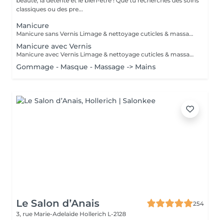
beauté, la détente et le bien-être ! Que tu recherches des soins
classiques ou des pre...
Manicure
Manicure sans Vernis Limage & nettoyage cuticles & massage mains
Manicure avec Vernis
Manicure avec Vernis Limage & nettoyage cuticles & massage mains Vernis = Couleur normal qu'on sait retirer soi-même avec du disslovant. Prend 30min pour sècher et tient 2-4 jours sur les mains et 1 mois sur les pieds. Semi = Se fait secher sous la lampe LED et se fait retirer par l'esthéticienne de préférence (y compris dans le prix chez PB ). Il tient 3 semaines sur les mains et 4-5 semaines sur les pieds. Il sera seche immédiatement. Peut abîmer les ongles si c'est fait trop souvent, sans pause.
Gommage - Masque - Massage -> Mains
Le Salon d’Anais
254
3, rue Marie-Adelaïde
Hollerich L-2128