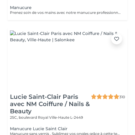
Manucure
Prenez soin de vos mains avec notre manucure professionnelle, pour des ongles soignés et une peau douce. - Limage et modelage précis des ongles - Soin des cuticules et hydratation des mains - Finition base fortifiante ou non Chaque séance est réalisée avec soin pour un résultat élégant et raffiné.
Lucie Saint-Clair Paris
310
avec NM Coiffure / Nails &
Beauty
25C, boulevard Royal
Ville-Haute L-2449
Manucure Lucie Saint Clair
Manucure sans vernis . Sublimez vos ongles grâce à cette technique naturelle qui comprend une mise en forme, une élimination tout en douceur de la cuticule. Les ongles retrouvent leur éclat naturel . Manucure avec vernis. Sublimez vos ongles grâce à cette technique naturelle qui comprend une mise en forme, une élimination tout en douceur de la cuticule. Finition complète et impeccable grâce a la pose de vernis.