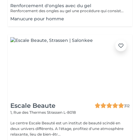
Renforcement d'ongles avec du gel
Renforcement des ongles au gel une procédure qui consiste à appliquer un gel fortifiant sur l'ongle naturel. Il protège contre la casse, lisse la surface et renforce les ongles. Convient à : Ongles fins, cassants et dédoublés Ceux qui veulent renforcer leurs ongles sans extension Prolonger la tenue du vernis Le gel est appliqué en fine couche, sans alourdir l'ongle, et aide à obtenir une longueur saine.
Manucure pour homme
Escale Beaute
312
1, Rue des Thermes
Strassen L-8018
Le centre Escale Beauté est un institut de beauté scindé en
deux univers différents. A l'étage, profitez d'une atmosphère
relaxante, lieu de bien-êtr...