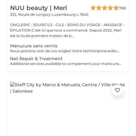
NUU beauty | Merl
788
332, Route de Longwy
Luxembourg L-1940
ONGLERIE - SOURCILS - CILS - SOINS DU VISAGE - MASSAGE -
ÉPILATION C'est ici que tout a commencé. Depuis 2022, Merl
est la toute première maison de b...
Manucure sans vernis
Nous prenons soin de vos ongles! Votre technicienne enlèvera délicatement les cellules mortes, façonnera et limera vos ongles, et polira la surface extérieure pour un fini lisse et naturel. Nos experts proposent des manucures à bords, hardware ou combinées, selon vos préférences. Comment se fait une manucure sans vernis? - la peau rugueuse est délicatement enlevée - la forme de la plaque de l'ongle est corrigée avec douceur - les cuticules et bords latéraux sont soigneusement traités - de l'huile nourrissante pour les cuticules et de la crème pour les mains sont appliquées pour nourrir et hydrater Limitations d'âge: recommandé à partir de 14 ans. Recommandations post-procédure: aucun soin particulier n'est nécessaire après cette procédure. Fréquence: une fois toutes les 3 semaines.
Nail Repair & Treatment
Additional services available to complement your manicure or as standalone treatments. Nail Repair per nail (during service) Minor repair of a single nail (small crack, local damage or broken nail). This option can be added multiple times if more than one nail requires repair. Charged at 3€ per nail for Manicure with Gel Polish services. Nail Repair per nail (walk-in) Repair of one nail without manicure or polish application. Suitable for clients booking a repair only. Onycholysis Treatment per nail Targeted care for nails affected by onycholysis. Performed without polish to support healthy nail recovery. IBX Nail Repair System Professional nail treatment designed to strengthen and restore natural nails. Can be booked alone or combined with gel removal for deeper repair. Gel Polish Removal Gentle and careful removal of gel polish.