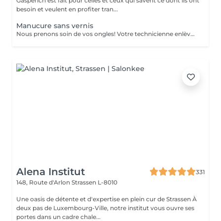
Gasperich est fait pour celles et ceux qui savent ce dont ils ont
besoin et veulent en profiter tran...
Manucure sans vernis
Nous prenons soin de vos ongles! Votre technicienne enlèvera délicatement les cellules mortes, façonnera et limera vos ongles, et polira la surface extérieure pour un fini lisse et naturel. Nos experts proposent des manucures à bords, hardware ou combinées, selon vos préférences. Comment se fait une manucure sans vernis? - la peau rugueuse est délicatement enlevée - la forme de la plaque de l'ongle est corrigée avec douceur - les cuticules et bords latéraux sont soigneusement traités - de l'huile nourrissante pour les cuticules et de la crème pour les mains sont appliquées pour nourrir et hydrater Limitations d'âge: recommandé à partir de 14 ans. Recommandations post-procédure: aucun soin particulier n'est nécessaire après cette procédure. Fréquence: une fois toutes les 3 semaines.
Alena Institut
331
148, Route d'Arlon
Strassen L-8010
Une oasis de détente et d'expertise en plein cur de Strassen À
deux pas de Luxembourg-Ville, notre institut vous ouvre ses
portes dans un cadre chale...