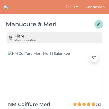
FR
Connexion
Manucure
à
Merl
Filtre
Manucure
à
Merl
NM Coiffure Merl
283