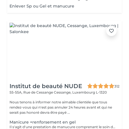
Enlever Sp ou Gel et manucure
Institut de beauté NUDE
312
55-55A, Rue de Cessange
Cessange, Luxembourg L-1320
Nous tenons à informer notre aimable clientèle que tous
rendez-vous qui n'est pas annuler 24 heures avant et qui ne
serait pas honoré devra être payé ...
Manicure +renforsement en gel
Il s'agit d'une prestation de manucure comprenant le soin des cuticules, le polissage des replis latéraux, ainsi que le renforcement de vos ongles naturels sans extension. Les ongles deviennent plus forts, soignés et gardent leur longueur naturelle. Il est recommandé de répéter la procédure toutes les 3 semaines pour maintenir un résultat optimal.