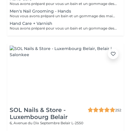
Nous avons préparé pour vous un bain et un gommage des mains aux huiles parfumées, un traitement des ongles et des cuticules, ainsi qu'un massage des bras et des mains pour éliminer toute tension dans les muscles et les os des bras et des mains et favoriser la relaxation.
Men's Nail Grooming - Hands
Nous vous avons préparé un bain et un gommage des mains à l'huile légèrement parfumée, un traitement des ongles et des cuticules et un massage des bras et des mains pour éliminer toute tension dans les muscles et les os des bras et des mains et favoriser la relaxation.
Hand Care + Varnish
Nous avons préparé pour vous un bain et un gommage des mains à l'huile parfumée, un traitement des ongles et des cuticules et un massage des bras et des mains pour éliminer toute tension dans les muscles et les os des bras et des mains et favoriser la relaxation. Ce soin est suivi de l'application d'un vernis à ongles de votre choix.
SOL Nails & Store -
252
Luxembourg Belair
6, Avenue du Dix Septembre
Belair L-2550