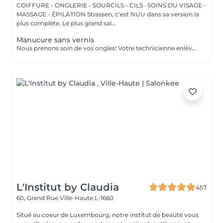
COIFFURE - ONGLERIE - SOURCILS - CILS · SOINS DU VISAGE -
MASSAGE - ÉPILATION Strassen, c'est NUU dans sa version la
plus complète. Le plus grand sal...
Manucure sans vernis
Nous prenons soin de vos ongles! Votre technicienne enlèvera délicatement les cellules mortes, façonnera et limera vos ongles, et polira la surface extérieure pour un fini lisse et naturel. Nos experts proposent des manucures à bords, hardware ou combinées, selon vos préférences. Comment se fait une manucure sans vernis? - la peau rugueuse est délicatement enlevée - la forme de la plaque de l'ongle est corrigée avec douceur - les cuticules et bords latéraux sont soigneusement traités - de l'huile nourrissante pour les cuticules et de la crème pour les mains sont appliquées pour nourrir et hydrater Limitations d'âge: recommandé à partir de 14 ans. Recommandations post-procédure: aucun soin particulier n'est nécessaire après cette procédure. Fréquence: une fois toutes les 3 semaines.
L'Institut by Claudia
457
60, Grand Rue
Ville-Haute L-1660
Situé au coeur de Luxembourg, notre institut de beauté vous