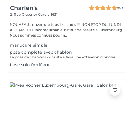
Charlen's
993
2, Rue Glesener
Gare L-1631
NOUVEAU : ouverture tous les lundis !!!! NON STOP DU LUNDI
AU SAMEDI L'incontournable institut de beauté à Luxembourg.
Nous sommes connues pour n...
manucure simple
pose complète avec chablon
La pose de chablons consiste à faire une extension d'ongles en gel, sans avoir recours aux capsules. Prestation un peu plus longue que les capsules mais tres tres jolie :)
base soin fortifiant