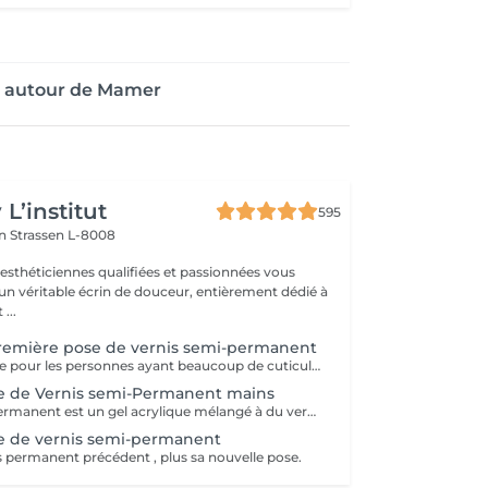
e autour de Mamer
L’institut
595
on
Strassen L-8008
 esthéticiennes qualifiées et passionnées vous
 un véritable écrin de douceur, entièrement dédié à
...
remière pose de vernis semi-permanent
Manucure intense pour les personnes ayant beaucoup de cuticules + appliquer vernis semi permanent.
e de Vernis semi-Permanent mains
Le vernis semi-permanent est un gel acrylique mélangé à du vernis, appliqué sur l'ongle et durci par des UV. Il a la même texture qu'un vernis classique, est aussi liquide et a encore plus de brillance. Il reste impeccable, sans ternir et sans s'écailler jusqu'à 18 jours.
e de vernis semi-permanent
 permanent précédent , plus sa nouvelle pose.