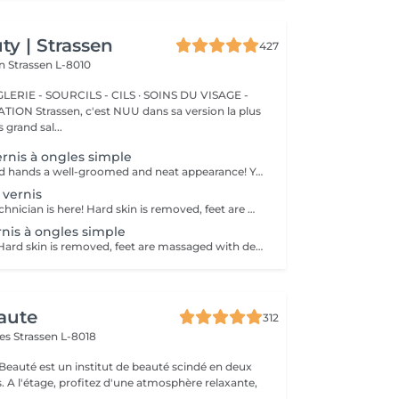
y | Strassen
427
on
Strassen L-8010
ERIE - SOURCILS - CILS · SOINS DU VISAGE -
sa version la plus
 grand sal...
rnis à ongles simple
Gift your nails and hands a well-groomed and neat appearance! Your technician will effectively remove dead skin cells, shape and file nails, and buff the outer surface. A regular nail polish is applied at the end of this treatment. Our masters do edged, hardware, or combined manicure. How is manicure with simple nail polish done? - rough skin is removed - the shape of the nail plate is corrected - the cuticle and side ridges are corrected - nail polish is applied - cuticle oil and hand cream are applied Age restrictions: recommended to do from 14 years. Post procedure recommendations: there are no post recommendations for this procedure. Frequency: once in 3 weeks.
 vernis
Relax! The nail technician is here! Hard skin is removed, feet are massaged with deep conditioning creams leaving them softer and smoother. Cuticles will be made neat and tidy and toenails will be perfectly shaped. Our masters do hardware pedicure. How is pedicure without polish done? - rough skin is removed - the shape of the nail plate is corrected - heels are cleaned - the cuticle and side ridges are corrected - cuticle oil and feet cream are applied Age restrictions: recommended to do from 14 years. Post procedure recommendations: there are no post recommendations for this procedure. Frequency: once in 3-4 weeks.
rnis à ongles simple
Colour your life! Hard skin is removed, feet are massaged with deep conditioning creams leaving them softer and smoother. Cuticles will be made neat and tidy and toenails will be perfectly shaped. A regular nail polish is applied at the end of this treatment. Our masters do hardware pedicure. How is pedicure + simple nail polish done? - rough skin is removed - the shape of the nail plate is corrected - heels are cleaned - the cuticle and side ridges are corrected - nail polish is applied - cuticle oil and feet cream is applied Age restrictions: recommended to do from 14 years. Post procedure recommendations: there are no post recommendations for this procedure. Frequency: once in 3-4 weeks.
aute
312
mes
Strassen L-8018
 Beauté est un institut de beauté scindé en deux
xante,