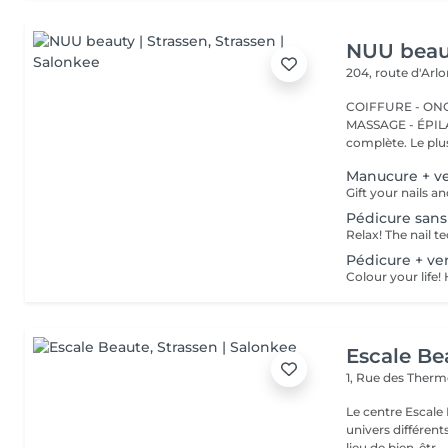
NUU beaut
204, route d'Arl
COIFFURE - ONGL
MASSAGE - ÉPILATION Strassen, c'est NUU dans 
complète. Le plus
Manucure + ve
Pédicure sans
Pédicure + ve
Escale Be
1, Rue des Ther
Le centre Escale
univers différents. A l'étage, profitez d'une atmosphère rela
lieu de bien-êtr...