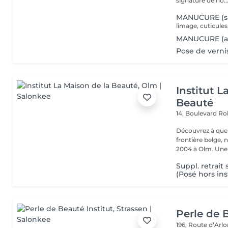
signature de no..
MANUCURE (sa
limage, cuticules
MANUCURE (av
Pose de verni
Institut L
Beauté
14, Boulevard R
Découvrez à quel
frontière belge, 
2004 à Olm.
Suppl. retrait
(Posé hors ins
Perle de B
196, Route d’Arl