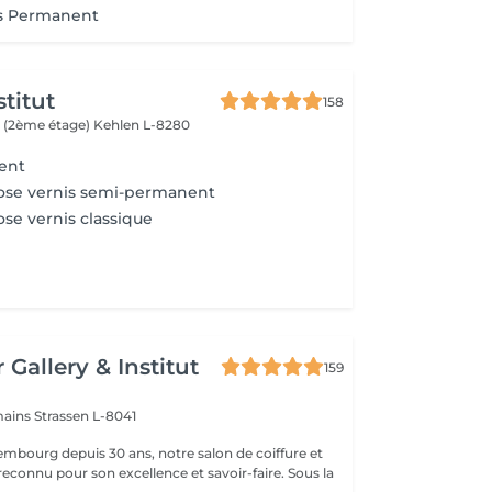
s Permanent
titut
158
 (2ème étage)
Kehlen L-8280
ent
ose vernis semi-permanent
se vernis classique
 Gallery & Institut
159
mains
Strassen L-8041
mbourg depuis 30 ans, notre salon de coiffure et
reconnu pour son excellence et savoir-faire. Sous la