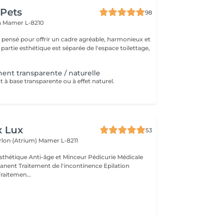
 Pets
98
n
Mamer L-8210
é pensé pour offrir un cadre agréable, harmonieux et
 partie esthétique est séparée de l'espace toilettage,
ent transparente / naturelle
 à base transparente ou à effet naturel.
x Lux
53
rlon (Atrium)
Mamer L-8211
thétique Anti-âge et Minceur Pédicurie Médicale
nent Traitement de l'incontinence Epilation
Traitemen...