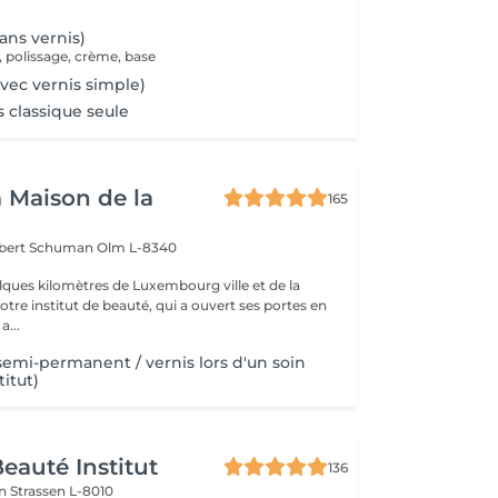
.
ns vernis)
, polissage, crème, base
ec vernis simple)
s classique seule
a Maison de la
165
obert Schuman
Olm L-8340
ques kilomètres de Luxembourg ville et de la
notre institut de beauté, qui a ouvert ses portes en
 Une a...
 semi-permanent / vernis lors d'un soin
titut)
eauté Institut
136
on
Strassen L-8010