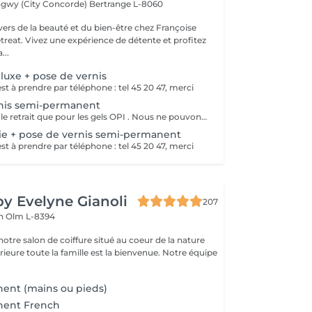
ngwy (City Concorde)
Bertrange L-8060
vers de la beauté et du bien-être chez Françoise
reat. Vivez une expérience de détente et profitez
...
luxe + pose de vernis
t à prendre par téléphone : tel 45 20 47, merci
rnis semi-permanent
Nous n'assurons le retrait que pour les gels OPI . Nous ne pouvons assurer un bon service dans le cas de gels différents Merci de votre compréhension
ie + pose de vernis semi-permanent
t à prendre par téléphone : tel 45 20 47, merci
by Evelyne Gianoli
207
en
Olm L-8394
oeur de la nature
nvenue. Notre équipe
ent (mains ou pieds)
nent French