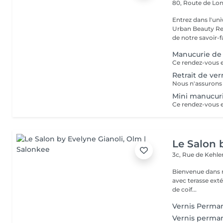
80, Route de Lo
Entrez dans l'uni
Urban Beauty Ret
de notre savoir-fa
Manucurie de 
Ce rendez-vous es
Retrait de ve
Mini manucur
Ce rendez-vous es
Le Salon 
3c, Rue de Kehl
Bienvenue dans notre salon de coiffure situé au c
avec terasse extérieure toute la famille est la bie
de coif...
Vernis Perman
Vernis perma