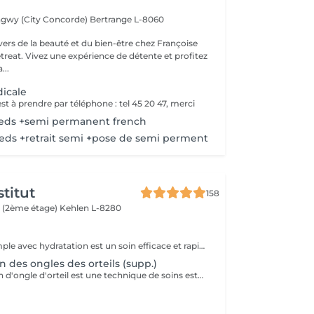
ngwy (City Concorde)
Bertrange L-8060
vers de la beauté et du bien-être chez Françoise
reat. Vivez une expérience de détente et profitez
...
icale
t à prendre par téléphone : tel 45 20 47, merci
ieds +semi permanent french
eds +retrait semi +pose de semi perment
titut
158
 (2ème étage)
Kehlen L-8280
Une pédicure simple avec hydratation est un soin efficace et rapide pour garder vos pieds en bonne santé et hydratés, tout en améliorant leur apparence. Ce soin est parfait pour ceux qui souhaitent entretenir leurs pieds sans avoir besoin d'un bain de pieds. Étapes de la Pédicure Complète "Brésilienne" avec Bains de Pieds : Bain de pieds chaud relaxant, les ongles sont soigneusement coupés, limés et nettoyés. Un polissage peut être effectué pour donner un aspect naturel et brillant à l'ongle. Eliminer les cellules mortes qui s'accumulent à la surface de la peau, ainsi que l'excès de peau qui peut apparaître à certains endroits (comme les cuticules des ongles, les talons ou les coudes). Une crème hydratante riche est appliquée sur l'ensemble des pieds pour nourrir et adoucir la peau. L'hydratation permet de prévenir les zones sèches et de garder les pieds doux et soyeux. Vernis simple ou pose semi-permanent (facultatif) pour tout les soins pedicure.
 des ongles des orteils (supp.)
La reconstruction d'ongle d'orteil est une technique de soins esthétiques qui permet de réparer ou de reconstruire un ongle abîmé ou cassé. Grâce à des matériaux spécifiques, ce soin redonne forme à l'ongle et améliore l'apparence des pieds.