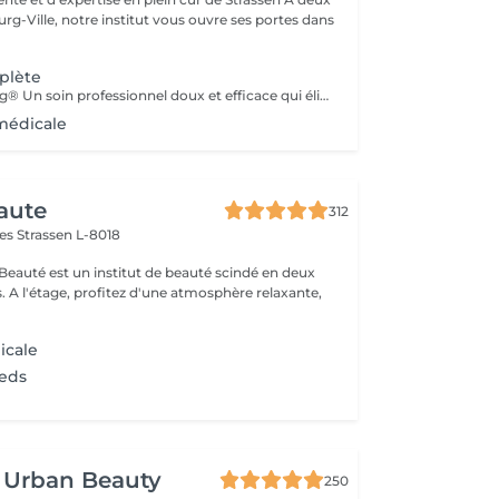
g-Ville, notre institut vous ouvre ses portes dans
plète
Soin Calluspeeling® Un soin professionnel doux et efficace qui élimine les callosités, talons secs et rugosités sans lame ni fraise. Les patches aux extraits végétaux lissent la peau, réparent en profondeur et laissent les pieds incroyablement doux dès la première séance.
médicale
aute
312
mes
Strassen L-8018
 Beauté est un institut de beauté scindé en deux
xante,
icale
ieds
 Urban Beauty
250