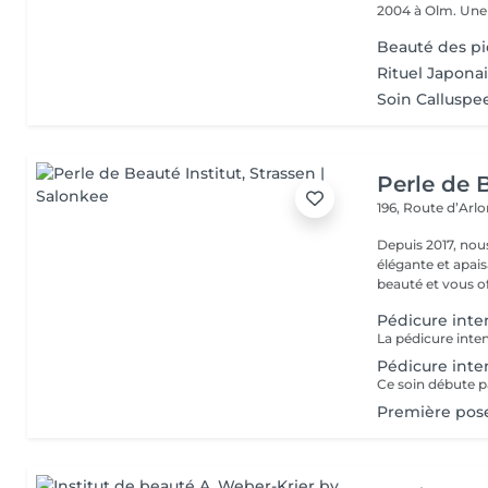
2004 à Olm.
Beauté des pi
Rituel Japona
Soin Calluspe
Perle de B
196, Route d’Arl
Depuis 2017, nou
élégante et apai
beauté et vous off
Pédicure inte
Pédicure inte
Première pos