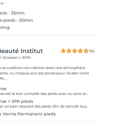
 Une a...
eds - 35min
is pieds - 50min
eling
eauté Institut
136
on
Strassen L-8010
s accueillons nos clientes dans une atmosphère
sante, ou chaque soin est pensé pour révéler votre
ri...
nse
La pédicure intense est le soin complet des pieds avec ou sans souci particulier. Elle comprend: bain de pieds, pousse et coupe des cuticules, coupe et limage des ongles, travail des callosités et/ou cors au bistouri/crédo, rape, massage avec crème de soin.
nse + SPA pieds
Ce soin débute par un bain relaxant des pieds afin de ramollir la peau et favoriser la détente. Il se poursuit par la coupe et le limage des ongles, ainsi que le retrait minutieux des cuticules. Un travail approfondi est ensuite effectué pour éliminer les peaux mortes sur l'ensemble du pied. Si nécessaire, les cors sont également traités pour des pieds parfaitement lisses et soignés. Nous terminons par une gommage, hydratation accompagnée d'un massage relaxant, laissant les pieds doux, nourris et revitalisés.
e Vernis Permanent pieds