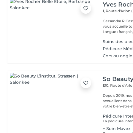
Yves Roch
1, Route d'Arlon (
Cassandra R,Cass
vous accueille t
Langue : français,.
Soins des pie
Pédicure Méd
Cors ou ongle
So Beauty 
130, Route d'Arl
Depuis 2019, nos
accueillent dans
votre bien-être et 
Pédicure Inte
+ Soin Mavex