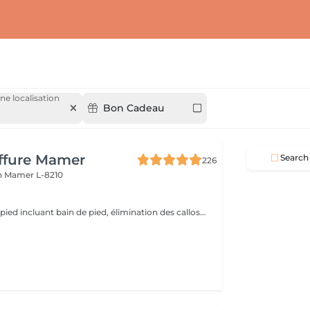
ne localisation
Bon Cadeau
iffure Mamer
Search
226
n
Mamer L-8210
Soin complet du pied incluant bain de pied, élimination des callosité (problème divers, tel que les cors etc) travail complet de l'ongle et des cuticules, gommage et crème hydratante de fin de soin (5 pour pose vernis).