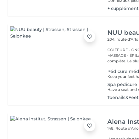
+ supplément
NUU beaut
204, route d'Arl
COIFFURE - ONGL
MASSAGE - ÉPILATION Strassen, c'est NUU dans 
complète. Le plus
Pédicure méd
Spa pédicure
Toenails&Fee
Alena Inst
148, Route d'Arl
Une oasis de détent