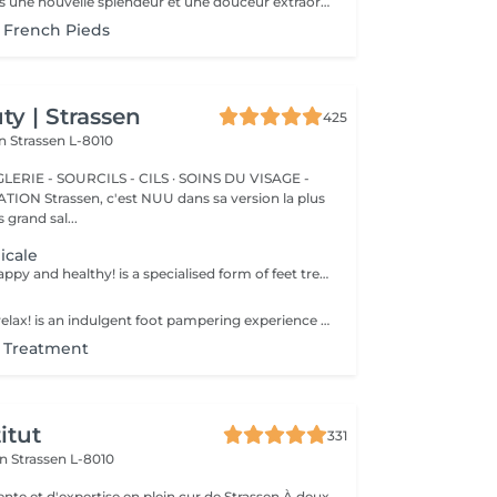
Donnez aux pieds une nouvelle splendeur et une douceur extraordinaire grâce à un traitement agréable et relaxant. Mavex Calluspeeling® est un soin professionnel pour la beauté des pieds qui permet d'obtenir des résultats immédiats et incroyables avec une seule séance. Rapide, facile, et efficace ! Mavex Calluspeeling® peut être réalisé seul comme une pédicure classique mais sans lame ni fraise, ou proposé en complément en cabine lors d'un soin visage (lors de la pose d'un masque), soin corps (lors d'un enveloppement), ou d'un soin des ongles et des cuticules.
 French Pieds
y | Strassen
425
on
Strassen L-8010
ERIE - SOURCILS - CILS · SOINS DU VISAGE -
sa version la plus
 grand sal...
icale
Keep your feet happy and healthy! is a specialised form of feet treatment where a nail master eliminates such problems as calluses, cracks and deformed nails etc. How is Deep Care (Medical) Pedicure done? - problem is identified - feet are disinfected and softened - calloused skin is removed - nail plate is treated - skin is treated - medical cream is applied Age restrictions: recommended to do from 16 years. Post procedure recommendations: professional home care is recommended after the procedure. Frequency: once in 3-4 weeks.
Have a seat and relax! is an indulgent foot pampering experience that typically includes exfoliation of the feet, using a foot scrub and a combination of moisturising products. Our masters do edged pedicure. How is a pedicure spa done? - feet are cleansed and soaked - nails are cut, your nail plate is shaped and filed - feet are sunk in water - scrub is applied on feet - mask is applied - the cuticle and side ridges are corrected - heels are cleaned - cuticle oil and feet cream are applied Age restrictions: recommended to do from 14 years. Post procedure recommendations: there are no post recommendations for this procedure. Frequency: once in 3-4 weeks.
t Treatment
itut
331
on
Strassen L-8010
e et d'expertise en plein cur de Strassen À deux