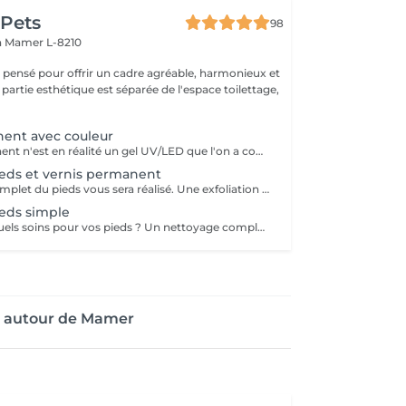
 Pets
98
n
Mamer L-8210
é pensé pour offrir un cadre agréable, harmonieux et
 partie esthétique est séparée de l'espace toilettage,
nent avec couleur
Le vernis permanent n'est en réalité un gel UV/LED que l'on a conditionné dans un flacon afin de faciliter son application. Le vernis permanent est une matière très fine et a effet d'environ de 2 à 3 semaines. Il est associé avec d' une base et d' une finition et s' applique avec un petit pinceau. En effet, le pinceau est déjà intégré et il n'y a plus qu'à l'appliquer sur les ongles de la cliente.
eds et vernis permanent
Un nettoyage complet du pieds vous sera réalisé. Une exfoliation de la voute plantaire, puis un traitement adaptés vous sera effectué avec une crème hydratante pour finaliser votre soin. Un vernis permanent vous sera posé avec la couleur de votre choix.
eds simple
Soin des pieds: quels soins pour vos pieds ? Un nettoyage complet du pieds vous sera réalisé. Une exfoliation de la voute plantaire, puis un traitement adaptés vous sera effectué avec une crème hydratante pour finaliser votre soin. Le soin durera 40 minute environ (tout dépend du travail à réaliser)
e autour de Mamer