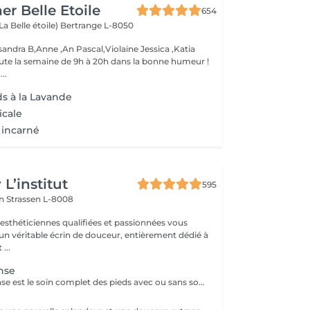
er Belle Etoile
654
La Belle étoile)
Bertrange L-8050
andra B,Anne ,An Pascal,Violaine Jessica ,Katia
oute la semaine de 9h à 20h dans la bonne humeur !
..
ds à la Lavande
icale
 incarné
L’institut
595
on
Strassen L-8008
 esthéticiennes qualifiées et passionnées vous
 un véritable écrin de douceur, entièrement dédié à
...
nse
La pédicure intense est le soin complet des pieds avec ou sans souci particulier. Elle comprend : bain de pied, pousse et coupe des cuticules, coupe et limage des ongles, travail des callosités et/ou cors au bistouri/crédo, rape, gommage, massage avec crème de soin. La pose de vernis transparent est incluse si souhaitée.