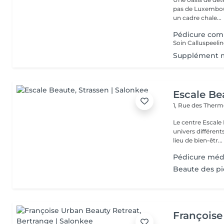
pas de Luxembour
un cadre chale...
Pédicure com
Supplément 
Escale Be
1, Rue des Ther
Le centre Escale
univers différents. A l'étage, profitez d'une atmosphère rela
lieu de bien-êtr...
Pédicure méd
Beaute des p
Françoise