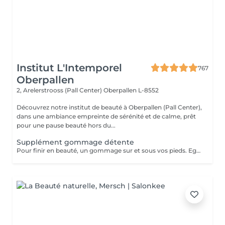
Institut L'Intemporel
767
Oberpallen
2, Arelerstrooss (Pall Center)
Oberpallen L-8552
Découvrez notre institut de beauté à Oberpallen (Pall Center),
dans une ambiance empreinte de sérénité et de calme, prêt
pour une pause beauté hors du...
Supplément gommage détente
Pour finir en beauté, un gommage sur et sous vos pieds. Egalement entre les orteils. Pour une meilleure pénétration de la crème pieds. Uniquement avec un service de beauté des pieds / pédicurie effectué à l institut le même jour .