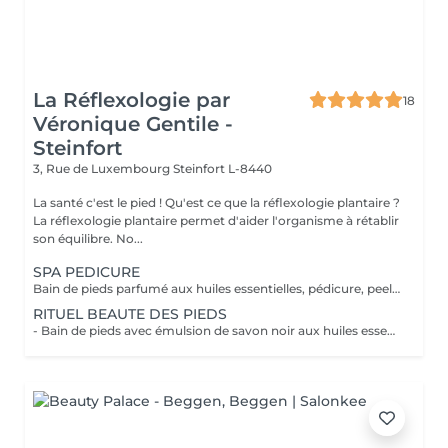
La Réflexologie par
18
Véronique Gentile -
Steinfort
3, Rue de Luxembourg
Steinfort L-8440
La santé c'est le pied ! Qu'est ce que la réflexologie plantaire ?
La réflexologie plantaire permet d'aider l'organisme à rétablir
son équilibre. No...
SPA PEDICURE
Bain de pieds parfumé aux huiles essentielles, pédicure, peeling au sel senteur orientale, masque chaussettes, massage au beurre de karité
RITUEL BEAUTE DES PIEDS
- Bain de pieds avec émulsion de savon noir aux huiles essentielles méthode traditionnel marocaine - Gommage au sel senteur orientale - Collagène masque/chaussettes - Massage des pieds relaxant et défatigant activant ainsi la circulation sanguine et libérant toute les tensions au beurre de karité