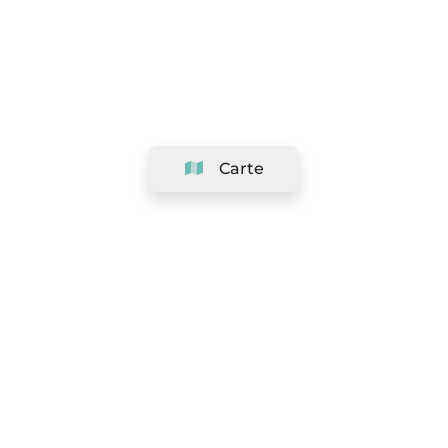
Carte
Société
Support
Équipe
&
Carrières
Référencer votre salon