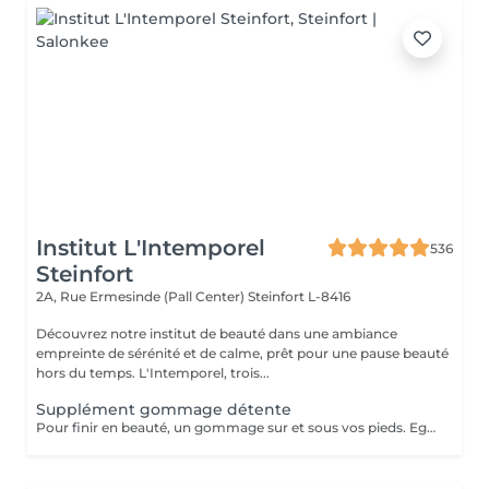
Institut L'Intemporel
536
Steinfort
2A, Rue Ermesinde (Pall Center)
Steinfort L-8416
Découvrez notre institut de beauté dans une ambiance
empreinte de sérénité et de calme, prêt pour une pause beauté
hors du temps. L'Intemporel, trois...
Supplément gommage détente
Pour finir en beauté, un gommage sur et sous vos pieds. Egalement entre les orteils. Pour une meilleure pénétration de la crème pieds. Uniquement avec un service de beauté des pieds / pédicure effectué à l'institut le même jour.