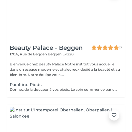
Beauty Palace - Beggen
13
170A, Rue de Beggen
Beggen L-1220
Bienvenue chez Beauty Palace Notre institut vous accueille
dans un espace moderne et chaleureux dédié à la beauté et au
bien-être. Notre équipe vous ...
Paraffine Pieds
Donnez de la douceur à vos pieds. Le soin commence par un gommage de la demi-jambe et des pieds, puis avec un grand pinceau la spécialiste de beauté applique la paraffine chaude sur chaque pieds, ce masque va poser environ 15 min, puis vient le moment de la détente: le modelage des pieds, relaxation suprême. Résultat des pieds doux comme une peau de bébé.