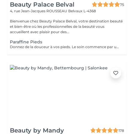
Beauty Palace Belval
75
4, rue Jean-Jacques ROUSSEAU
Belvaux L-4368
Bienvenue chez Beauty Palace Belval, votre destination beauté
et bien-être où les professionnelles de la beauté vous
accueillent avec plaisir pour des...
Paraffine Pieds
Donnez de la douceur à vos pieds. Le soin commence par un gommage de la demi-jambe et des pieds, puis avec un grand pinceau la spécialiste de beauté applique la paraffine chaude sur chaque pieds, ce masque va poser environ 15 min, puis vient le moment de la détente: le modelage des pieds, relaxation suprême. Résultat des pieds doux comme une peau de bébé.
Beauty by Mandy
178