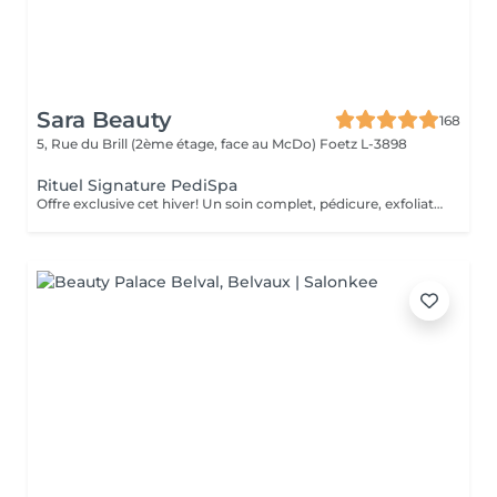
Sara Beauty
168
5, Rue du Brill (2ème étage, face au McDo)
Foetz L-3898
Rituel Signature PediSpa
Offre exclusive cet hiver! Un soin complet, pédicure, exfoliation et masque nourrissant et bain à remous pour une douceur absolue. Un moment cocooning, réconfortant, idéal pour l'hiver. La version avec pause de semi permanent pour des pieds soignés est éclatant tout l'hiver