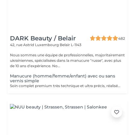
DARK Beauty / Belair
482
42, rue Astrid
Luxembourg Belair L-1143
Nous sommes une équipe de professionnelles, majoritairement
ukrainiennes, spécialisées dans la manucure "russe", avec plus
de 10 ans d'expérience. No...
Manucure (homme/femme/enfant) avec ou sans
vernis simple
Soin complet premium très technique et ultra précis, réalisé principalement à la ponceuse afin d'obtenir un contour d'ongle parfaitement net et une application du vernis au plus près, voire légèrement sous la cuticule. Cette technique permet de retarder visuellement la repousse d'environ 10 jours. Résultat visuel : -Ongles extrêmement soignés, contours nets, forme impeccable -Effet Instagram / photo studio : propre, précis, sans petites peaux apparentes Contenu de la prestation : -Dépose de l'ancien vernis semi-permanent et/ou gel (si besoin, choisissez dans cet écran svp cette option de réservation) -Préparation très minutieuse de la plaque de l'ongle -Elimination des peaux mortes -Façonner et limer les ongles -Traitement délicat des cuticules -Application d'un vernis simple transparent (si vous le souhaitez) OU application de votre propre vernis simple (si besoin, choisissez dans cet écran svp cette option de réservation) -Application d'huile pour cuticules et de crème pour les mains