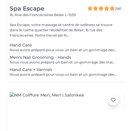
Spa Escape
290
16, Rue des Franciscaines
Belair L-1539
Spa Escape, votre massage et centre de wellness se trouve
dans le calme quartier résidentiel de Belair; 16 rue des
Franciscaines. Notre travail est fo...
Hand Care
Nous avons préparé pour vous un bain et un gommage des mains aux huiles parfumées, un traitement des ongles et des cuticules, ainsi qu'un massage des bras et des mains pour éliminer toute tension dans les muscles et les os des bras et des mains et favoriser la relaxation.
Men's Nail Grooming - Hands
Nous vous avons préparé un bain et un gommage des mains à l'huile légèrement parfumée, un traitement des ongles et des cuticules et un massage des bras et des mains pour éliminer toute tension dans les muscles et les os des bras et des mains et favoriser la relaxation.
Hand Care + Varnish
Nous avons préparé pour vous un bain et un gommage des mains à l'huile parfumée, un traitement des ongles et des cuticules et un massage des bras et des mains pour éliminer toute tension dans les muscles et les os des bras et des mains et favoriser la relaxation. Ce soin est suivi de l'application d'un vernis à ongles de votre choix.