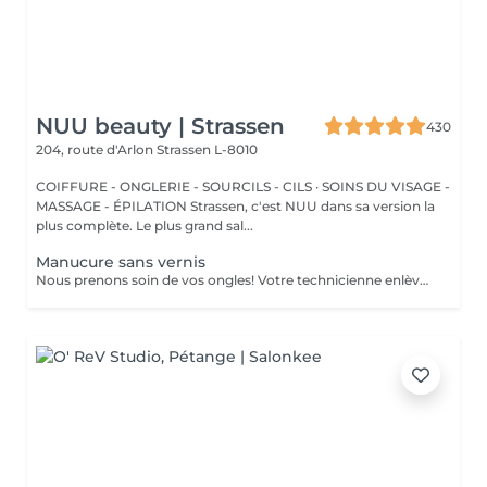
NUU beauty | Strassen
430
204, route d'Arlon
Strassen L-8010
COIFFURE - ONGLERIE - SOURCILS - CILS · SOINS DU VISAGE -
MASSAGE - ÉPILATION Strassen, c'est NUU dans sa version la
plus complète. Le plus grand sal...
Manucure sans vernis
Nous prenons soin de vos ongles! Votre technicienne enlèvera délicatement les cellules mortes, façonnera et limera vos ongles, et polira la surface extérieure pour un fini lisse et naturel. Nos experts proposent des manucures à bords, hardware ou combinées, selon vos préférences. Comment se fait une manucure sans vernis? - la peau rugueuse est délicatement enlevée - la forme de la plaque de l'ongle est corrigée avec douceur - les cuticules et bords latéraux sont soigneusement traités - de l'huile nourrissante pour les cuticules et de la crème pour les mains sont appliquées pour nourrir et hydrater Limitations d'âge: recommandé à partir de 14 ans. Recommandations post-procédure: aucun soin particulier n'est nécessaire après cette procédure. Fréquence: une fois toutes les 3 semaines.