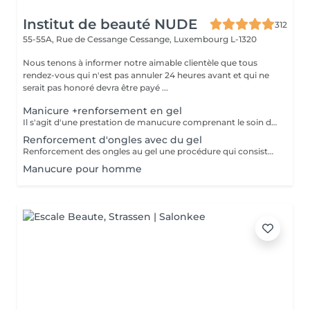
Institut de beauté NUDE
312
55-55A, Rue de Cessange
Cessange, Luxembourg L-1320
Nous tenons à informer notre aimable clientèle que tous
rendez-vous qui n'est pas annuler 24 heures avant et qui ne
serait pas honoré devra être payé ...
Manicure +renforsement en gel
Il s'agit d'une prestation de manucure comprenant le soin des cuticules, le polissage des replis latéraux, ainsi que le renforcement de vos ongles naturels sans extension. Les ongles deviennent plus forts, soignés et gardent leur longueur naturelle. Il est recommandé de répéter la procédure toutes les 3 semaines pour maintenir un résultat optimal.
Renforcement d'ongles avec du gel
Renforcement des ongles au gel une procédure qui consiste à appliquer un gel fortifiant sur l'ongle naturel. Il protège contre la casse, lisse la surface et renforce les ongles. Convient à : Ongles fins, cassants et dédoublés Ceux qui veulent renforcer leurs ongles sans extension Prolonger la tenue du vernis Le gel est appliqué en fine couche, sans alourdir l'ongle, et aide à obtenir une longueur saine.
Manucure pour homme