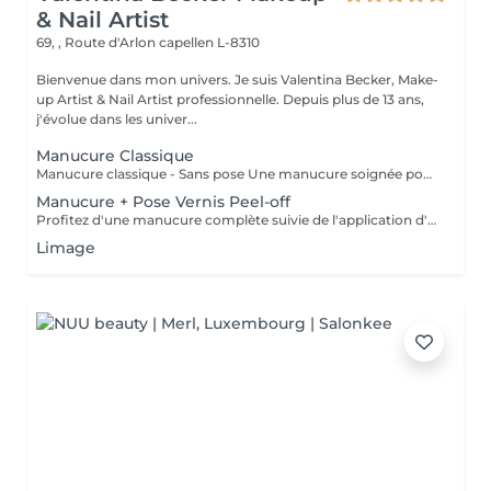
& Nail Artist
69, , Route d'Arlon
capellen L-8310
Bienvenue dans mon univers. Je suis Valentina Becker, Make-
up Artist & Nail Artist professionnelle. Depuis plus de 13 ans,
j'évolue dans les univer...
Manucure Classique
Manucure classique - Sans pose Une manucure soignée pour des mains propres, élégantes et naturelles. La prestation comprend la mise en forme des ongles, le soin des cuticules, un léger polissage si nécessaire, ainsi que l'application d'une huile nourrissante et d'une crème hydratante. Cette prestation ne comprend pas de pose de vernis.
Manucure + Pose Vernis Peel-off
Profitez d'une manucure complète suivie de l'application d'un vernis Peel-Off. Ce système innovant offre une finition brillante et une tenue prolongée. Grâce à sa polymérisation sous lampe LED, le vernis est immédiatement sec : pas de traces, pas de marques ni d'empreintes après la prestation. Je n'utilise pas de vernis à ongles traditionnel, car le système Peel-Off est plus respectueux de l'ongle naturel, dégage moins d'odeurs, tient plus longtemps et permet un retrait plus doux.
Limage