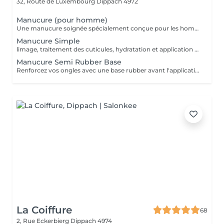
32, Route de Luxembourg
Dippach 4972
Manucure (pour homme)
Une manucure soignée spécialement conçue pour les hommes. Nettoyage des cuticules, limage des ongles, hydratation des mains, et finition naturelle. Idéal pour une apparence propre et professionnelle.
Manucure Simple
limage, traitement des cuticules, hydratation et application d'un vernis transparent ou coloré classique. Parfait pour un entretien régulier.
Manucure Semi Rubber Base
Renforcez vos ongles avec une base rubber avant l'application du vernis semi-permanent. Idéal pour les ongles mous ou fragiles, ce service offre une meilleure tenue et un aspect plus lisse.
La Coiffure
68
2, Rue Eckerbierg
Dippach 4974