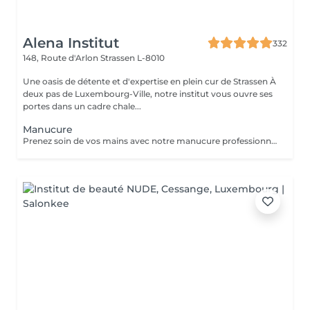
Alena Institut
332
148, Route d'Arlon
Strassen L-8010
Une oasis de détente et d'expertise en plein cur de Strassen À
deux pas de Luxembourg-Ville, notre institut vous ouvre ses
portes dans un cadre chale...
Manucure
Prenez soin de vos mains avec notre manucure professionnelle, pour des ongles soignés et une peau douce. - Limage et modelage précis des ongles - Soin des cuticules et hydratation des mains - Finition base fortifiante ou non Chaque séance est réalisée avec soin pour un résultat élégant et raffiné.