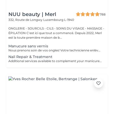
NUU beauty | Merl
788
332, Route de Longwy
Luxembourg L-1940
ONGLERIE - SOURCILS - CILS - SOINS DU VISAGE - MASSAGE -
ÉPILATION C'est ici que tout a commencé. Depuis 2022, Merl
est la toute première maison de b...
Manucure sans vernis
Nous prenons soin de vos ongles! Votre technicienne enlèvera délicatement les cellules mortes, façonnera et limera vos ongles, et polira la surface extérieure pour un fini lisse et naturel. Nos experts proposent des manucures à bords, hardware ou combinées, selon vos préférences. Comment se fait une manucure sans vernis? - la peau rugueuse est délicatement enlevée - la forme de la plaque de l'ongle est corrigée avec douceur - les cuticules et bords latéraux sont soigneusement traités - de l'huile nourrissante pour les cuticules et de la crème pour les mains sont appliquées pour nourrir et hydrater Limitations d'âge: recommandé à partir de 14 ans. Recommandations post-procédure: aucun soin particulier n'est nécessaire après cette procédure. Fréquence: une fois toutes les 3 semaines.
Nail Repair & Treatment
Additional services available to complement your manicure or as standalone treatments. Nail Repair per nail (during service) Minor repair of a single nail (small crack, local damage or broken nail). This option can be added multiple times if more than one nail requires repair. Charged at 3€ per nail for Manicure with Gel Polish services. Nail Repair per nail (walk-in) Repair of one nail without manicure or polish application. Suitable for clients booking a repair only. Onycholysis Treatment per nail Targeted care for nails affected by onycholysis. Performed without polish to support healthy nail recovery. IBX Nail Repair System Professional nail treatment designed to strengthen and restore natural nails. Can be booked alone or combined with gel removal for deeper repair. Gel Polish Removal Gentle and careful removal of gel polish.