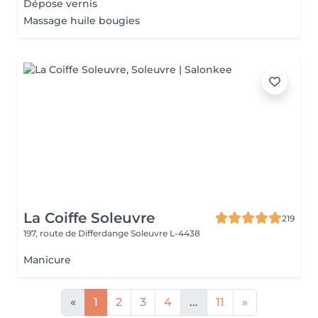
Dépose vernis
Massage huile bougies
La Coiffe Soleuvre
219
197, route de Differdange
Soleuvre L-4438
Manicure
«
1
2
3
4
...
11
»