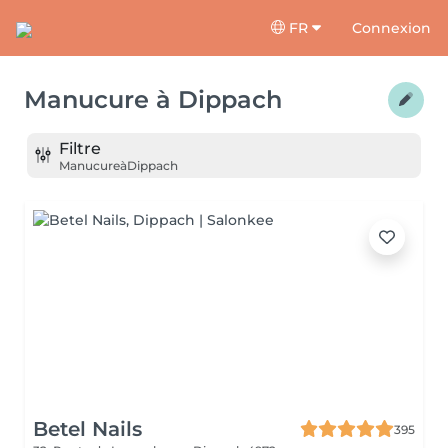
FR
Connexion
Manucure
à
Dippach
Filtre
Manucure
à
Dippach
Betel Nails
395