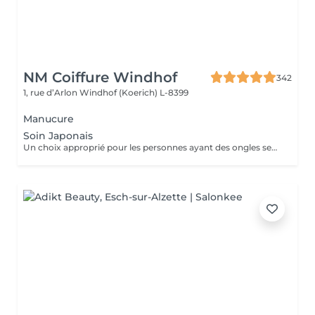
NM Coiffure Windhof
342
1, rue d’Arlon
Windhof (Koerich) L-8399
Manucure
Soin Japonais
Un choix approprié pour les personnes ayant des ongles secs , cassant ou abimé . Des produits naturel qui permettent de restaurer la brillance , la bonne santé de vos ongles. Soin détox de vos ongles