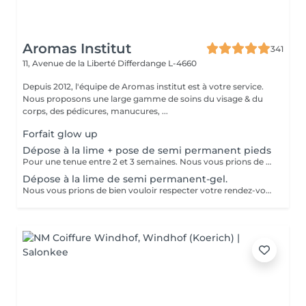
Aromas Institut
341
11, Avenue de la Liberté
Differdange L-4660
Depuis 2012, l'équipe de Aromas institut est à votre service.
Nous proposons une large gamme de soins du visage & du
corps, des pédicures, manucures, ...
Forfait glow up
Dépose à la lime + pose de semi permanent pieds
Pour une tenue entre 2 et 3 semaines. Nous vous prions de bien vouloir respecter votre rendez-vous. En prenant rendez-vous, vous occupez une place, dont une autre personne aurait éventuellement besoin. Tout rendez-vous non annulé 24h en avance, est susceptible d'être facturé. (Si vous ne pouvez pas vous présenter à votre RDV, proposez-le éventuellement à un proche ou à un ami) Toute l'équipe de Aromas Institut vous remercie pour votre respect et votre compréhension.
Dépose à la lime de semi permanent-gel.
Nous vous prions de bien vouloir respecter votre rendez-vous. En prenant rendez-vous, vous occupez une place, dont une autre personne aurait éventuellement besoin. Tout rendez-vous non annulé 24h en avance, est susceptible d'être facturé. (Si vous ne pouvez pas vous présenter à votre RDV, proposez-le éventuellement à un proche ou à un ami) Toute l'équipe de Aromas Institut vous remercie pour votre respect et votre compréhension.