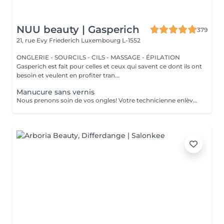
NUU beauty | Gasperich
379
21, rue Evy Friederich
Luxembourg L-1552
ONGLERIE - SOURCILS - CILS - MASSAGE - ÉPILATION
Gasperich est fait pour celles et ceux qui savent ce dont ils ont
besoin et veulent en profiter tran...
Manucure sans vernis
Nous prenons soin de vos ongles! Votre technicienne enlèvera délicatement les cellules mortes, façonnera et limera vos ongles, et polira la surface extérieure pour un fini lisse et naturel. Nos experts proposent des manucures à bords, hardware ou combinées, selon vos préférences. Comment se fait une manucure sans vernis? - la peau rugueuse est délicatement enlevée - la forme de la plaque de l'ongle est corrigée avec douceur - les cuticules et bords latéraux sont soigneusement traités - de l'huile nourrissante pour les cuticules et de la crème pour les mains sont appliquées pour nourrir et hydrater Limitations d'âge: recommandé à partir de 14 ans. Recommandations post-procédure: aucun soin particulier n'est nécessaire après cette procédure. Fréquence: une fois toutes les 3 semaines.