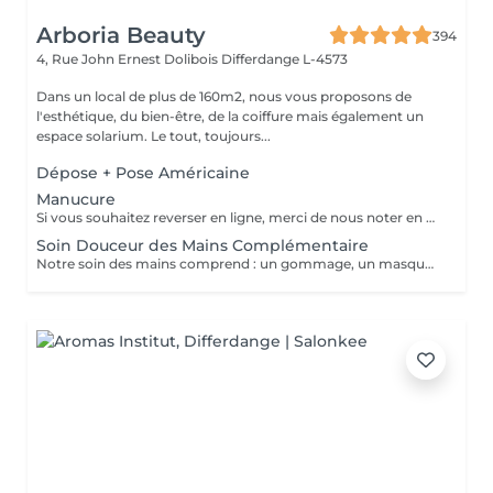
Arboria Beauty
394
4, Rue John Ernest Dolibois
Differdange L-4573
Dans un local de plus de 160m2, nous vous proposons de
l'esthétique, du bien-être, de la coiffure mais également un
espace solarium. Le tout, toujours...
Dépose + Pose Américaine
Manucure
Si vous souhaitez reverser en ligne, merci de nous noter en commentaire si vous avez sur vos ongles du vernis classique ou du vernis semi permanent.
Soin Douceur des Mains Complémentaire
Notre soin des mains comprend : un gommage, un masque, un massage, une huile fortifiante pour les ongles, une base durcissante et l'application d'une crème