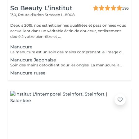
So Beauty L’institut
595
130, Route d'Arlon
Strassen L-8008
Depuis 2019, nos esthéticiennes qualifiées et passionnées vous
accueillent dans un véritable écrin de douceur, entièrement
dédié à votre bien-être et ...
Manucure
La manucure est un soin des mains comprenant le limage des ongles, la pousse et la coupe des cuticules, gommage, massage avec crème de soin et application d'un vernis transparent si désiré.
Manucure Japonaise
Soin des mains détoxifiant pour les ongles. La manucure japonaise consiste à polir et nettoyer les ongles en profondeur pour ensuite les nourrir avec une pâte à base de cire d'abeille qui va oxygéner l'ongle. L'ongle ressort brillant naturellement et pour une durée de 3 semaines. Comprend le limage des ongles, la pousse et la coupe des cuticules, polissage, application de la pâte à base de cire d'abeille et de la poudre fixante, gommage, massage avec crème de soin et application d'un vernis transparent si désiré.
Manucure russe