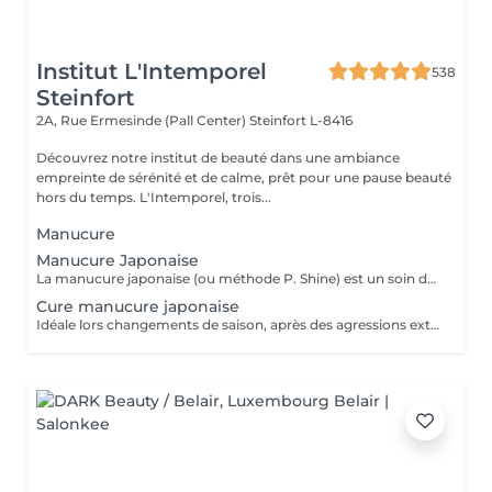
Institut L'Intemporel
538
Steinfort
2A, Rue Ermesinde (Pall Center)
Steinfort L-8416
Découvrez notre institut de beauté dans une ambiance
empreinte de sérénité et de calme, prêt pour une pause beauté
hors du temps. L'Intemporel, trois...
Manucure
Manucure Japonaise
La manucure japonaise (ou méthode P. Shine) est un soin de beauté naturel et ancestral visant à renforcer, nourrir et faire briller les ongles sans vernis ni gel. En utilisant des produits naturels comme la cire d'abeille, des minéraux, et de la poudre de perle, elle rend les ongles sains, forts et brillants avec un effet miroir, idéal pour réparer les ongles abîmés (après gel ou semi-permanent, grossesse...). Convient aux ongles naturels fragiles, mous, cassants ou dédoublés, mais aussi simplement pour offrir une période de repos et de soin aux ongles. Possible en cure : 5 + 1 gratuite ou 10 + 2 gratuites
Cure manucure japonaise
Idéale lors changements de saison, après des agressions extérieures / poses de semi permanent ou simplement pour retrouver des ongles naturels beaux et sains, la cure permet de : - renforcer les ongles - limiter la casse et le dédoublement - réhydrater la plaque de l'ongle - retrouver des ongles plus sains et résistants 5 manucures + 1 offerte