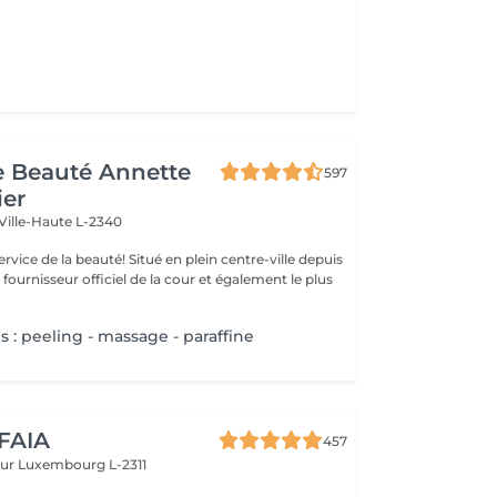
de Beauté Annette
597
ier
Ville-Haute L-2340
uté! Situé en plein centre-ville depuis
st fournisseur officiel de la cour et également le plus
 : peeling - massage - paraffine
 FAIA
457
eur
Luxembourg L-2311