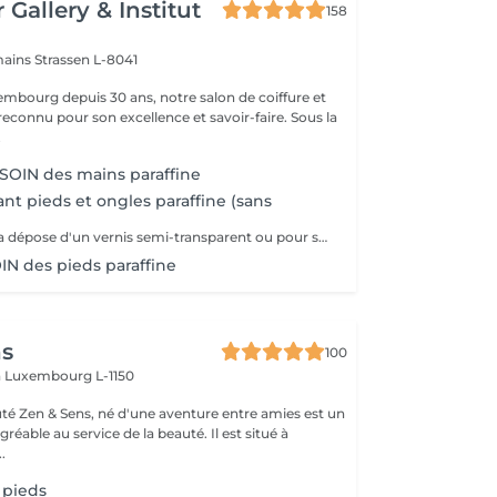
 Gallery & Institut
158
mains
Strassen L-8041
mbourg depuis 30 ans, notre salon de coiffure et
reconnu pour son excellence et savoir-faire. Sous la
.
OIN des mains paraffine
nt pieds et ongles paraffine (sans
Soin idéal après la dépose d'un vernis semi-transparent ou pour simplement nourrir les pieds et les ongles
N des pieds paraffine
ns
100
n
Luxembourg L-1150
auté Zen & Sens, né d'une aventure entre amies est un
agréable au service de la beauté. Il est situé à
.
 pieds