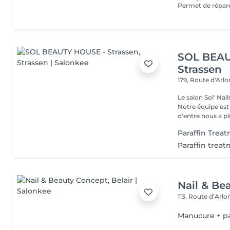
SOL BEAU
Strassen
179, Route d'Arl
Le salon Sol' Na
Notre équipe es
d'entre nous a plu
Paraffin Trea
Paraffin trea
Nail & Be
113, Route d’Arl
Manucure + pa