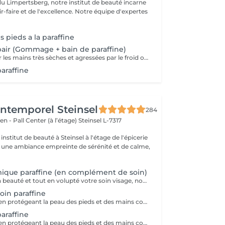
du Limpertsberg, notre institut de beauté incarne
t de l'excellence. Notre équipe d'expertes
 pieds a la paraffine
air (Gommage + bain de paraffine)
Soin intense pour les mains très sèches et agressées par le froid ou les produits. Comprend le limage des ongles, la pousse et la coupe des cuticules, gommage, masque à la paraffine de 10 minutes et massage avec une crème de soin. Application d'une base transparente si désirée.
araffine
'Intemporel Steinsel
284
en - Pall Center (à l’étage)
Steinsel L-7317
nstitut de beauté à Steinsel à l'étage de l'épicerie
s une ambiance empreinte de sérénité et de calme,
ique paraffine (en complément de soin)
Pour terminer en beauté et tout en volupté votre soin visage, nous vous proposons le 'double masque '. Cela consiste en une application d'un masque crème bourré d'actifs hydratants/régénérants/anti-âge ou anti-oxydants suivi d'un bain de paraffine tiède. Ceci permet la pénétration intégrale du masque crème grâce à la chaleur de la paraffine et une fin de soin en douceur grâce aux actifs de la paraffine adoucissants et calmants. Une véritable invitation à la détente.
in paraffine
La paraffine agit en protégeant la peau des pieds et des mains contre les agressions extérieures. Sa capacité de rétention d'eau favorise l'hydratation de la peau. Le traitement à la paraffine est idéal pour avoir des membres lisses. En effet, ce produit procure un effet rajeunissant à la peau, en plus de l'adoucir. Uniquement avec un service de manucurie effectué à l'institut le même jour
araffine
La paraffine agit en protégeant la peau des pieds et des mains contre les agressions extérieures. Sa capacité de rétention d'eau favorise l'hydratation de la peau. Le traitement à la paraffine est idéal pour avoir des membres lisses. En effet, ce produit procure un effet rajeunissant à la peau, en plus de l'adoucir. Uniquement avec un service de beauté des pieds ou de pédicurie effectué à l'institut le même jour