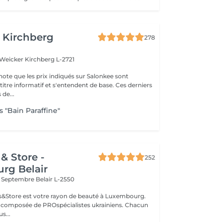
 Kirchberg
278
 Weicker
Kirchberg L-2721
note que les prix indiqués sur Salonkee sont
tre informatif et s'entendent de base. Ces derniers
 de...
 "Bain Paraffine"
& Store -
252
rg Belair
x Septembre
Belair L-2550
ils&Store est votre rayon de beauté à Luxembourg.
t composée de PROspécialistes ukrainiens. Chacun
s...