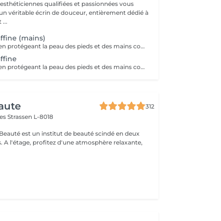
 esthéticiennes qualifiées et passionnées vous
 un véritable écrin de douceur, entièrement dédié à
...
ffine (mains)
La paraffine agit en protégeant la peau des pieds et des mains contre les agressions extérieures. Sa capacité de rétention d'eau favorise l'hydratation de la peau. Le traitement à la paraffine est idéal pour avoir des membres lisses. En effet, ce produit procure un effet rajeunissant à la peau, en plus de l'adoucir. Ce traitement est ainsi surtout recommandé à toute personne ayant la peau sèche.
ffine
La paraffine agit en protégeant la peau des pieds et des mains contre les agressions extérieures. Sa capacité de rétention d'eau favorise l'hydratation de la peau. Le traitement à la paraffine est idéal pour avoir des membres lisses. En effet, ce produit procure un effet rajeunissant à la peau, en plus de l'adoucir. Ce traitement est ainsi surtout recommandé à toute personne ayant la peau sèche.
aute
312
mes
Strassen L-8018
 Beauté est un institut de beauté scindé en deux
xante,