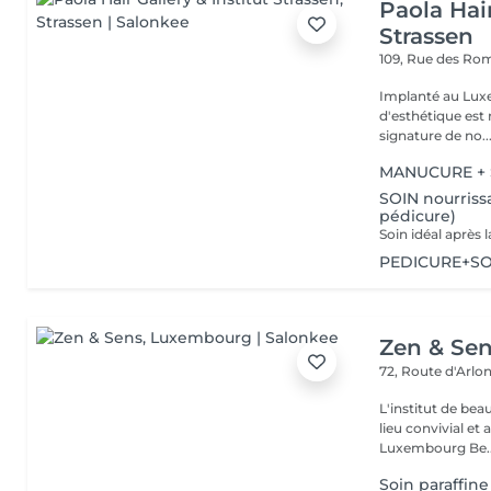
Paola Hair
Strassen
109, Rue des Ro
Implanté au Luxe
d'esthétique est 
signature de no..
MANUCURE + S
SOIN nourrissa
pédicure)
PEDICURE+SOI
Zen & Se
72, Route d'Arlo
L'institut de be
lieu convivial et 
Luxembourg Be..
Soin paraffine