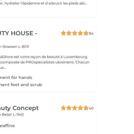
Permet de réparer, hydrater l'épiderme et d'adoucir les pieds abimés ou désséchés. Parfait lors d'une pédicure.
TY HOUSE -
84
on
Strassen L-8011
ils&Store est votre rayon de beauté à Luxembourg.
t composée de PROspécialistes ukrainiens. Chacun
s...
tment for hands
tment feet and scrub
auty Concept
40
on
Belair L-1140
raffine