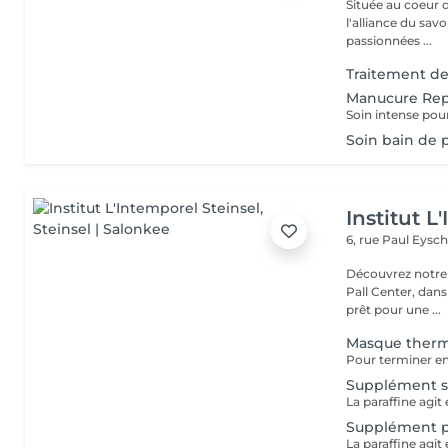
Située au coeur 
l'alliance du savoir-faire e
passionnées ...
Traitement des
Manucure Rep
Soin bain de p
Institut L
6, rue Paul Eysch
Découvrez notre i
Pall Center, dan
prêt pour une ...
Masque therm
Supplément so
Supplément p