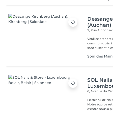
Dessange
(Auchan)
5, Rue Alphonse
Veuillez prendre 
communiqués à ti
sont susceptibles
Soin des Mains
SOL Nails 
Luxembou
6, Avenue du Di
Le salon Sol' Na
Notre équipe es
d'entre nous a plu