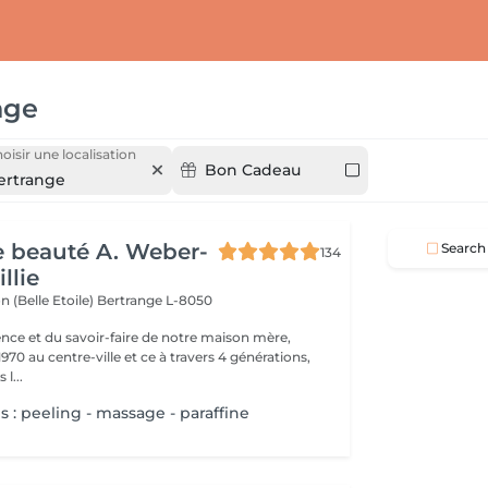
nge
oisir une localisation
Bon Cadeau
ertrange
de beauté A. Weber-
Search
134
llie
n (Belle Etoile)
Bertrange L-8050
ence et du savoir-faire de notre maison mère,
970 au centre-ville et ce à travers 4 générations,
l...
 : peeling - massage - paraffine