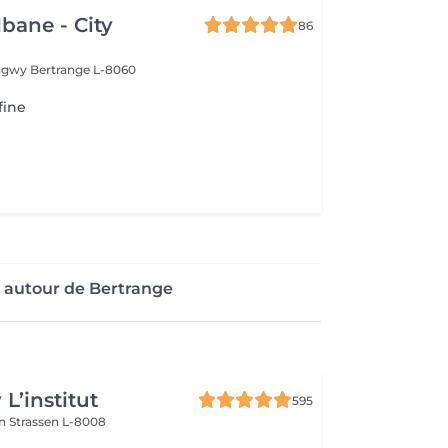
lbane - City
86
ongwy
Bertrange L-8060
fine
 autour de Bertrange
L’institut
595
on
Strassen L-8008