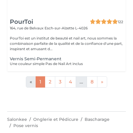
PourToi
122
164, rue de Belvaux
Esch-sur-Alzette L-4026
PourToi est un institut de beauté et nail art, nous sommes la
combinaison parfaite de la qualité et de la confiance d'une part,
inspirant et amusant d...
Vernis Semi-Permanent
Une couleur simple Pas de Nail Art inclus
«
1
2
3
4
...
8
»
Salonkee
Onglerie et Pédicure
Bascharage
Pose vernis