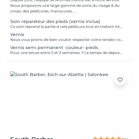
Nous proposons une large gamme de soins du visage & du
corps, des pédicures, manucures, ...
Soin réparateur des pieds (vernis inclus)
Ce soin reprend la partie d cela pédicure tout en traitant intensément les pieds déshydratés grace un masque spécifique (pose vernis inclus). Pensez a ramener des chaussures ouvertes pour la pose de vernis. Nous vous prions de bien vouloir respecter votre rendez-vous. En prenant rendez-vous, vous occupez une place, dont une autre personne aurait éventuellement besoin. Tout rendez-vous non annulé 24h en avance, est susceptible d'être facturé. (Si vous ne pouvez pas vous présenter à votre RDV, proposez-le éventuellement à un proche ou à un ami) Toute l'équipe de Aromas Institut vous remercie pour votre respect et votre compréhension.
Vernis
Nous vous prions de bien vouloir respecter votre rendez-vous. En prenant rendez-vous, vous occupez une place, dont une autre personne aurait éventuellement besoin. Tout rendez-vous non annulé 24h en avance, est susceptible d'être facturé. (Si vous ne pouvez pas vous présenter à votre RDV, proposez-le éventuellement à un proche ou à un ami) Toute l'équipe de Aromas Institut vous remercie pour votre respect et votre compréhension.
Vernis semi permanent -couleur- pieds
Pour une tenue entre 2 et 3 semaines. !! Le temps de depose n'est pas compris dans ce soin, si il est nécessaire de faire une depose d'ancien semi permanent, merci de sélectionner le soin depose + pose Dans le cas contraire, nous n'aurons pas assez de temps pour tout realiser Nous vous prions de bien vouloir respecter votre rendez-vous. En prenant rendez-vous, vous occupez une place, dont une autre personne aurait éventuellement besoin. Tout rendez-vous non annulé 24h en avance, est susceptible d'être facturé. (Si vous ne pouvez pas vous présenter à votre RDV, proposez-le éventuellement à un proche ou à un ami) Toute l'équipe de Aromas Institut vous remercie pour votre respect et votre compréhension.