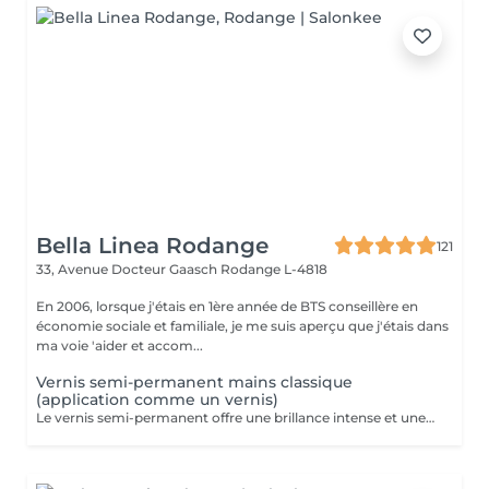
Bella Linea Rodange
121
33, Avenue Docteur Gaasch
Rodange L-4818
En 2006, lorsque j'étais en 1ère année de BTS conseillère en
économie sociale et familiale, je me suis aperçu que j'étais dans
ma voie 'aider et accom...
Vernis semi-permanent mains classique
(application comme un vernis)
Le vernis semi-permanent offre une brillance intense et une tenue irréprochable pendant deux à trois semaines. Contrairement au vernis classique, il ne s'écaille pas et garde son éclat jour après jour, même sur des mains sollicitées. L'application est fine comme un vernis. Le travail des cuticules (manucure combinée) est inclus dans la prestation. C'est la solution idéale pour celles qui souhaitent une manucure impeccable, durable et sans entretien quotidien. Dépose de votre ancien semi-permanent mains compris dans la prestation.