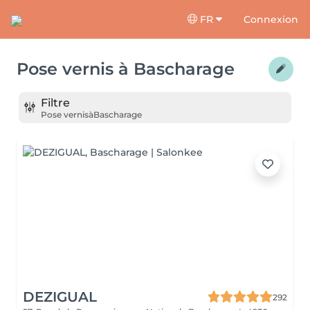
FR
Connexion
Pose vernis
à
Bascharage
Filtre
Pose vernis
à
Bascharage
DEZIGUAL
292