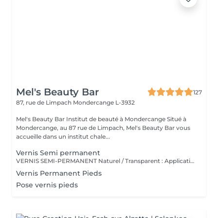
Mel's Beauty Bar
127
87, rue de Limpach
Mondercange L-3932
Mel's Beauty Bar Institut de beauté à Mondercange Situé à
Mondercange, au 87 rue de Limpach, Mel's Beauty Bar vous
accueille dans un institut chale...
Vernis Semi permanent
VERNIS SEMI-PERMANENT Naturel / Transparent : Application d'un vernis semi-permanent neutre pour un effet soigné et discret. Couleur : Vernis semi-permanent coloré avec tenue longue durée (2-3 semaines). French : Bord libre blanc et base nude pour un look classique et élégant. Baby-Boomer : Dégradé subtil entre le blanc et le rose, effet fondu très tendance. Semi + Déco : Ajout de décoration (strass, paillettes, dessins) sur vernis semi-permanent. Gainage : Renforcement de l'ongle naturel avec rubber base + vernis semi-permanent pour plus de tenue.
Vernis Permanent Pieds
Pose vernis pieds