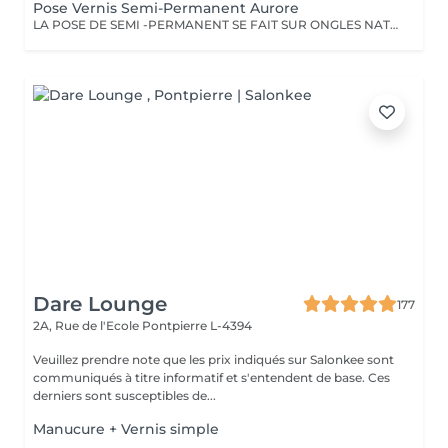
Pose Vernis Semi-Permanent Aurore
LA POSE DE SEMI -PERMANENT SE FAIT SUR ONGLES NATURELS SI VOUS PORTEZ DEJA UN VERNIS IL FAUDRA PREVOIR UNE DEPOSE Pour les décos supplémentaires, n oubliez pas d'aller dans la rubrique nail art
Dare Lounge
177
2A, Rue de l'Ecole
Pontpierre L-4394
Veuillez prendre note que les prix indiqués sur Salonkee sont
communiqués à titre informatif et s'entendent de base. Ces
derniers sont susceptibles de...
Manucure + Vernis simple