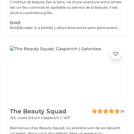
L'institut de beauté Zen & Sens, né d'une aventure entre amies
est un lieu convivial et agréable au service de la beauté. Il est
situé à Luxembourg Be...
BIAB
BIAB(builder in a bottle) L'alternative entre semi permanent et gel, le tout dans une formule vegan et sans actifs chimiques agressifs. Il combine les avantages du semi-permanent par sa rapidité et ceux du gel par sa solidité. Grace a lui l'ongle est uniforme,il peut etre rallongé et fortifié.
The Beauty Squad
79
145, route d'Esch
Gasperich L-1471
Bienvenue chez Beauty Squad, où prendre soin de soi devient
un plaisir. Nous vous accueillons dans un espace où