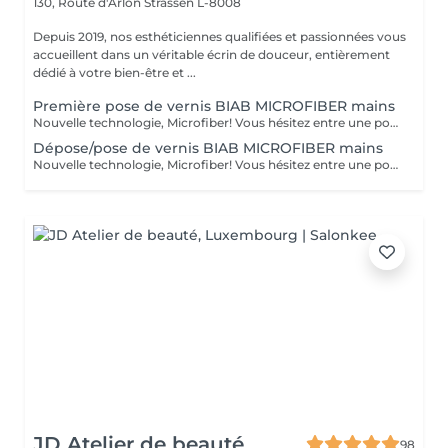
130, Route d'Arlon
Strassen L-8008
Depuis 2019, nos esthéticiennes qualifiées et passionnées vous
accueillent dans un véritable écrin de douceur, entièrement
dédié à votre bien-être et ...
Première pose de vernis BIAB MICROFIBER mains
Nouvelle technologie, Microfiber! Vous hésitez entre une pose de vernis permanent et la manucure gel ? Vos ongles sont cassants, mous, rongés et fragilisés par les poses du gel ou du semi-permanent ? Vous ne parvenez pas à garder une jolie longueur ? Contrairement au gel semi-permanent, le BIAB est dépourvu d'actifs chimiques susceptibles d'abîmer les ongles et est certifié vegan et cruelty-free. Découvrez votre nouvelle manucure chouchou: Le BIAB. Un traitement sain et efficace pour renforcer vos ongles et leur offrir une nouvelle santé! Enrichi en fibres synthétiques pour la résistance et la flexibilité, en vitamine E et calcium pour les soigner, le BIAB vous apporte une très bonne adhérence même sur les ongles difficiles. Grâce à sa couche de base extra forte et durable, le BIAB vous apportera une tenue de 3 à 4 semaines.
Dépose/pose de vernis BIAB MICROFIBER mains
Nouvelle technologie, Microfiber! Vous hésitez entre une pose de vernis permanent et la manucure gel ? Vos ongles sont cassants, mous, rongés et fragilisés par les poses du gel ou du semi-permanent ? Vous ne parvenez pas à garder une jolie longueur ? Contrairement au gel semi-permanent, le BIAB est dépourvu d'actifs chimiques susceptibles d'abîmer les ongles et est certifié vegan et cruelty-free. Découvrez votre nouvelle manucure chouchou: Le BIAB. Un traitement sain et efficace pour renforcer vos ongles et leur offrir une nouvelle santé! Enrichi en fibres synthétiques pour la résistance et la flexibilité, en vitamine E et calcium pour les soigner, le BIAB vous apporte une très bonne adhérence même sur les ongles difficiles. Grâce à sa couche de base extra forte et durable, le BIAB vous apportera une tenue de 3 à 4 semaines.
JD Atelier de beauté
98