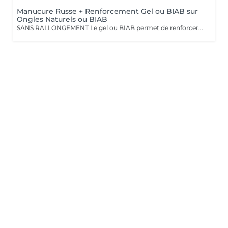
Manucure Russe + Renforcement Gel ou BIAB sur
Ongles Naturels ou BIAB
SANS RALLONGEMENT Le gel ou BIAB permet de renforcer les ongles naturels pour une tenue jusqu'à 4 semaines. Après diagnostic, nous vous conseillons sur le choix de la technique en fonction de la nature de vos ongles. Tout notre matériel est à usage unique et/ou stérilisé pour garantir une hygiène irréprochable durant votre prestation.