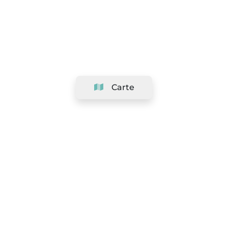
Carte
Société
Support
Équipe
&
Carrières
Référencer votre salon