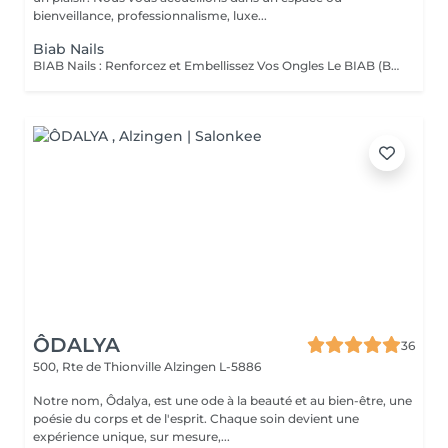
bienveillance, professionnalisme, luxe...
Biab Nails
BIAB Nails : Renforcez et Embellissez Vos Ongles Le BIAB (Builder In A Bottle) est une base semi-permanente innovante qui renforce vos ongles naturels tout en leur apportant une finition lisse et élégante. Idéal pour les ongles fragiles ou en quête de longueur, il offre une tenue longue durée sans abîmer la plaque de l'ongle. La manucure russe et le massage des mains sont automatiquement inclus dans la prestation. Nous mettons un point d'honneur à vous offrir un environnement aux conditions d'hygiène strictes : matériel désinfecté, stérilisé, à usage unique. La base teintée, pour un résultat propre et naturelle. La couleur simple, pour un résultat élégant. Vous pouvez également vous laisser tenter par une french, de la déco' ou même laisser carte blanche à votre esthéticienne, pour plus d'exclusivité !. Tester c'est l'adopter !
ÔDALYA
36
500, Rte de Thionville
Alzingen L-5886
Notre nom, Ôdalya, est une ode à la beauté et au bien-être, une
poésie du corps et de l'esprit. Chaque soin devient une
expérience unique, sur mesure,...