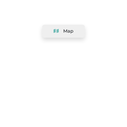
Map
Company
Support
Team
&
Careers
Information for salons
Legal
Exercise withdrawal right