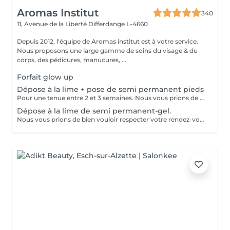
Aromas Institut
340
11, Avenue de la Liberté
Differdange L-4660
Depuis 2012, l'équipe de Aromas institut est à votre service.
Nous proposons une large gamme de soins du visage & du
corps, des pédicures, manucures, ...
Forfait glow up
Dépose à la lime + pose de semi permanent pieds
Pour une tenue entre 2 et 3 semaines. Nous vous prions de bien vouloir respecter votre rendez-vous. En prenant rendez-vous, vous occupez une place, dont une autre personne aurait éventuellement besoin. Tout rendez-vous non annulé 24h en avance, est susceptible d'être facturé. (Si vous ne pouvez pas vous présenter à votre RDV, proposez-le éventuellement à un proche ou à un ami) Toute l'équipe de Aromas Institut vous remercie pour votre respect et votre compréhension.
Dépose à la lime de semi permanent-gel.
Nous vous prions de bien vouloir respecter votre rendez-vous. En prenant rendez-vous, vous occupez une place, dont une autre personne aurait éventuellement besoin. Tout rendez-vous non annulé 24h en avance, est susceptible d'être facturé. (Si vous ne pouvez pas vous présenter à votre RDV, proposez-le éventuellement à un proche ou à un ami) Toute l'équipe de Aromas Institut vous remercie pour votre respect et votre compréhension.