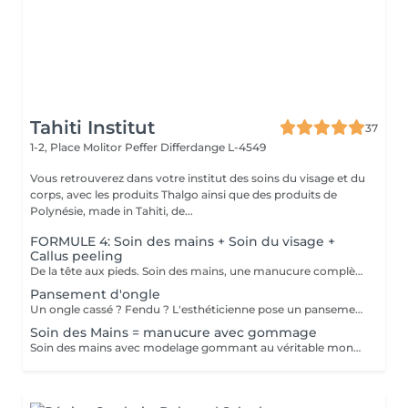
Tahiti Institut
37
1-2, Place Molitor Peffer
Differdange L-4549
Vous retrouverez dans votre institut des soins du visage et du
corps, avec les produits Thalgo ainsi que des produits de
Polynésie, made in Tahiti, de...
FORMULE 4: Soin des mains + Soin du visage +
Callus peeling
De la tête aux pieds. Soin des mains, une manucure complète avec trempage, limage, travail des cuticules ainsi que gommage Soin du visage Bora Bora ( gommage et massage à l'huile de coco) Callus peeling, Patch à base d'acide glycolique qui permettent le retrait des callosités au niveau des pieds Pour plus de précision, n'hésitez pas whatsapp, SMS ou appel au 661 555 858
Pansement d'ongle
Un ongle cassé ? Fendu ? L'esthéticienne pose un pansement pour "rassembler" l'ongle le temps qu'il grandisse afin qu'il ne se casse pas davantage. Cette prestation n'est pas médical et ne peut pas se réaliser si on voit trop la chair en dessous ou du sang.
Soin des Mains = manucure avec gommage
Soin des mains avec modelage gommant au véritable monoï de Tahiti comprenant coupage, limage des ongles et travail des cuticules (manucure).