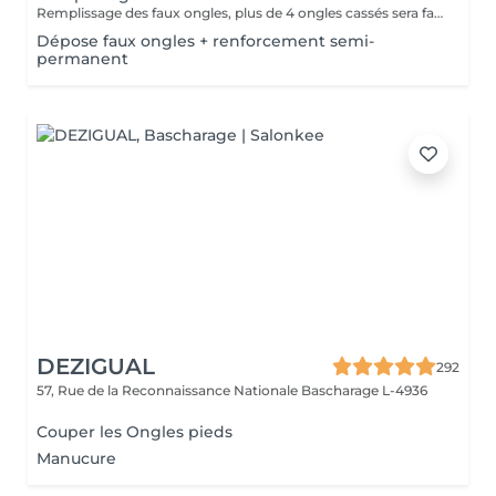
Remplissage des faux ongles, plus de 4 ongles cassés sera facturé une nouvelle pose !Le remplissage doit être effectué dans les 4 semaines à compter du jour de la pose, les 4 semaines dépassées vous sera facturé un supplément de 10€! Tout changement de format vous sera également facturé !
Dépose faux ongles + renforcement semi-
permanent
DEZIGUAL
292
57, Rue de la Reconnaissance Nationale
Bascharage L-4936
Couper les Ongles pieds
Manucure