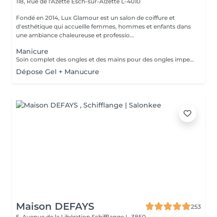
118, Rue de l'Azette
Esch-sur-Alzette L-4010
Fondé en 2014, Lux Glamour est un salon de coiffure et
d'esthétique qui accueille femmes, hommes et enfants dans
une ambiance chaleureuse et professio...
Manicure
Soin complet des ongles et des mains pour des ongles impeccables et une peau douce. Choisissez entre finition classique, vernis ou nail art pour sublimer vos mains avec élégance.
Dépose Gel + Manucure
Maison DEFAYS
253
5, Avenue de la Libération
Schifflange L-3850