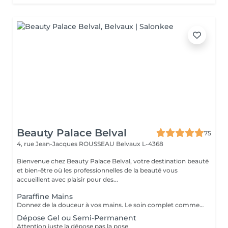
Beauty Palace Belval
75
4, rue Jean-Jacques ROUSSEAU
Belvaux L-4368
Bienvenue chez Beauty Palace Belval, votre destination beauté
et bien-être où les professionnelles de la beauté vous
accueillent avec plaisir pour des...
Paraffine Mains
Donnez de la douceur à vos mains. Le soin complet commence par un gommage de l'avant bras et des mains, puis vous trempez vos mains dans un bain de paraffine chaude, ce masque va poser environ 15 min, puis vient le moment de la détente le modelage des mains, relaxation suprême. Résultat des mains douces comme une peau de bébé.
Dépose Gel ou Semi-Permanent
Attention juste la dépose pas la pose