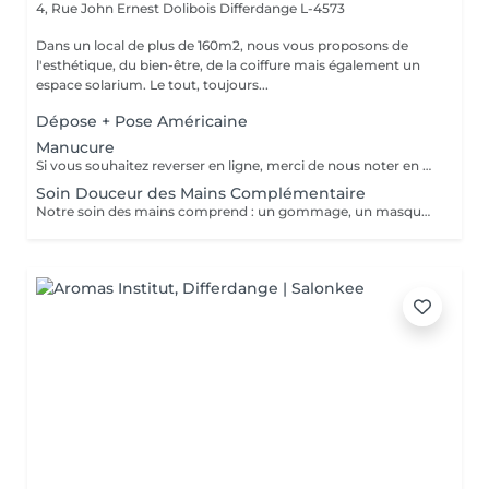
4, Rue John Ernest Dolibois
Differdange L-4573
Dans un local de plus de 160m2, nous vous proposons de
l'esthétique, du bien-être, de la coiffure mais également un
espace solarium. Le tout, toujours...
Dépose + Pose Américaine
Manucure
Si vous souhaitez reverser en ligne, merci de nous noter en commentaire si vous avez sur vos ongles du vernis classique ou du vernis semi permanent.
Soin Douceur des Mains Complémentaire
Notre soin des mains comprend : un gommage, un masque, un massage, une huile fortifiante pour les ongles, une base durcissante et l'application d'une crème