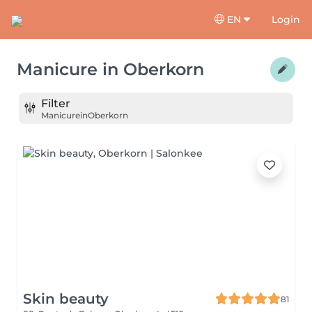
EN
Login
Manicure
in
Oberkorn
Filter
Manicure
in
Oberkorn
Skin beauty
81