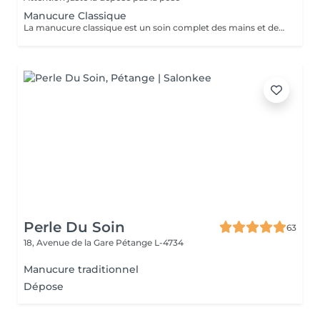
Manucure Classique
La manucure classique est un soin complet des mains et des ongles qui permet de conserver des mains belles et bien entretenues au quotidien. Elle comprend le limage des ongles, le soins des cuticules après un trempage dans l'eau tiède, l'application d'une huile et d'une base vitaminée transparente ainsi que d'une crème nourrissante pour vos mains.
Perle Du Soin
63
18, Avenue de la Gare
Pétange L-4734
Manucure traditionnel
Dépose