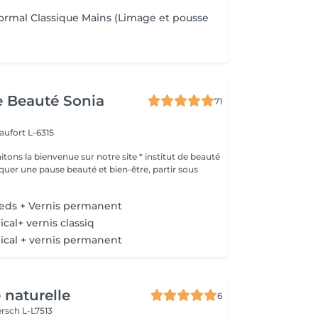
ormal Classique Mains (Limage et pousse
de Beauté Sonia
71
aufort L-6315
ons la bienvenue sur notre site * institut de beauté
ieds + Vernis permanent
cal+ vernis classiq
ical + vernis permanent
 naturelle
6
rsch L-L7513