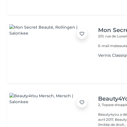
Mon Secr
201, rue de Lux
E-mail msbeaut
Vernis Classi
Beauty4Y
2, Topaze shoppi
Beauty4you a déb
avril 2017, Beau
limitée de droit...