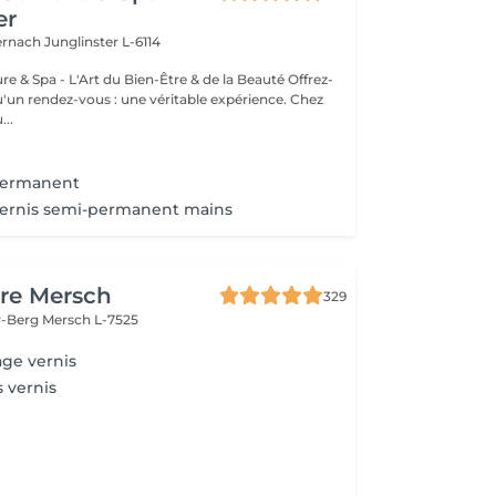
er
ternach
Junglinster L-6114
& Spa - L'Art du Bien-Être & de la Beauté Offrez-
un rendez-vous : une véritable expérience. Chez
..
Permanent
ernis semi-permanent mains
re Mersch
329
r-Berg
Mersch L-7525
ge vernis
 vernis