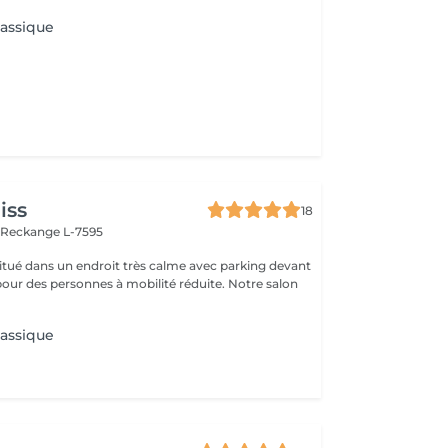
lassique
iss
18
n
Reckange L-7595
 situé dans un endroit très calme avec parking devant
pour des personnes à mobilité réduite. Notre salon
lassique