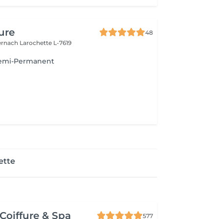
ure
48
ernach
Larochette L-7619
Semi-Permanent
ette
Coiffure & Spa
577