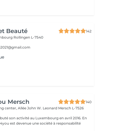
et Beauté
142
embourg
Rollingen L-7540
e2021@gmail.com
que
ou Mersch
140
ng center, Allée John W. Leonard
Mersch L-7526
uté son activité au Luxembourg en avril 2016. En
ty4you est devenue une société à responsabilité