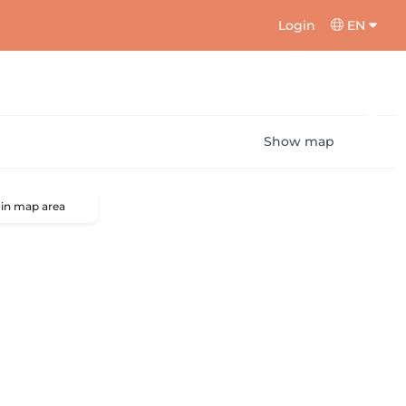
Login
EN
Show map
 in map area