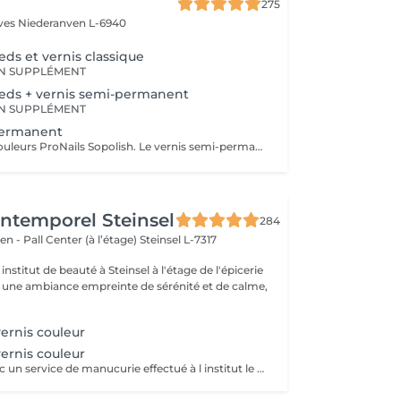
275
èves
Niederanven L-6940
eds et vernis classique
N SUPPLÉMENT
ieds + vernis semi-permanent
N SUPPLÉMENT
permanent
Large choix de couleurs ProNails Sopolish. Le vernis semi-permanent a une tenue d'environ 2 semaines sans s'écailler et en gardant sa brillance.
'Intemporel Steinsel
284
en - Pall Center (à l’étage)
Steinsel L-7317
nstitut de beauté à Steinsel à l'étage de l'épicerie
s une ambiance empreinte de sérénité et de calme,
ernis couleur
ernis couleur
Uniquement avec un service de manucurie effectué à l institut le même jour .