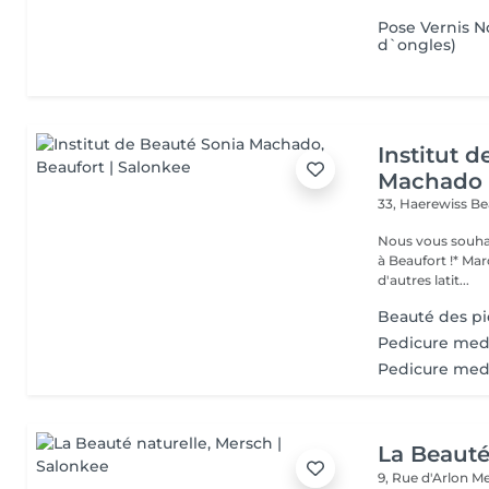
Pose Vernis N
d`ongles)
Institut 
Machado
33, Haerewiss
Be
Nous vous souhait
à Beaufort !* Marquer une pause beauté et bien-être, partir sous
d'autres latit...
Beauté des p
Pedicure medi
Pedicure med
La Beauté
9, Rue d'Arlon
Me