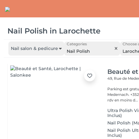
Nail Polish
in
Larochette
Categories
Choose a
Nail salon & pedicure
Nail Polish
Laroch
Beauté et
49, Rue de Med
Parking est gratu
Medernach. +352 661 931 701 Veuillez not
rdv en moins d...
Ultra Polish 
Inclus)
Nail Polish (
Nail Polish U
Inclus)