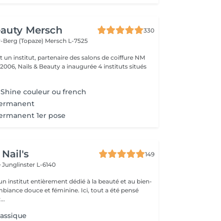
eauty Mersch
330
-Berg (Topaze)
Mersch L-7525
t un institut, partenaire des salons de coiffure NM
 2006, Nails & Beauty a inaugurée 4 instituts situés
y Shine couleur ou french
permanent
permanent 1er pose
Nail's
149
e
Junglinster L-6140
n institut entièrement dédié à la beauté et au bien-
mbiance douce et féminine. Ici, tout a été pensé
..
lassique