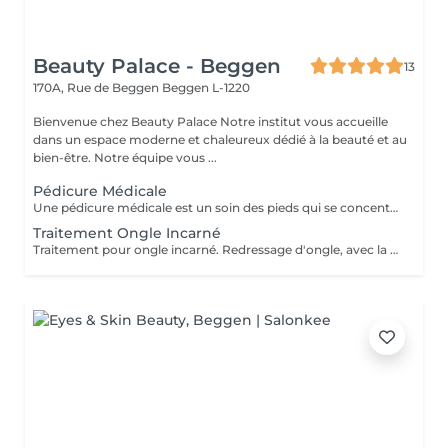
Beauty Palace - Beggen
13
170A, Rue de Beggen
Beggen L-1220
Bienvenue chez Beauty Palace Notre institut vous accueille
dans un espace moderne et chaleureux dédié à la beauté et au
bien-être. Notre équipe vous ...
Pédicure Médicale
Une pédicure médicale est un soin des pieds qui se concentre sur les problèmes spécifiques des pieds: *Ongles incarnés *Ongles courbes *Callosités *Cors *Durillons *Oeil de perdrix *Corne *Mycoses *Pieds d'athlète
Traitement Ongle Incarné
Traitement pour ongle incarné. Redressage d'ongle, avec la pose d'un "spange".