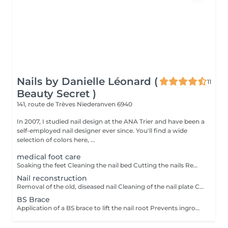
Nails by Danielle Léonard (
11
Beauty Secret )
141, route de Trèves
Niederanven 6940
In 2007, I studied nail design at the ANA Trier and have been a
self-employed nail designer ever since. You'll find a wide
selection of colors here, ...
medical foot care
Soaking the feet Cleaning the nail bed Cutting the nails Removing ingrown nails Removal of calluses, corns, cracks Cream as needed, antifungal treatment
Nail reconstruction
Removal of the old, diseased nail Cleaning of the nail plate Construction of a new nail with acrylic
BS Brace
Application of a BS brace to lift the nail root Prevents ingrown nails Duration 2 months