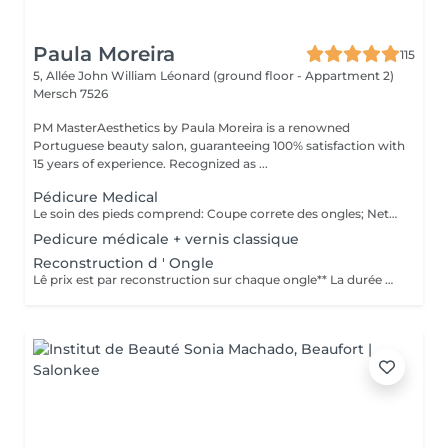
Paula Moreira
115
5, Allée John William Léonard (ground floor - Appartment 2)
Mersch 7526
PM MasterAesthetics by Paula Moreira is a renowned
Portuguese beauty salon, guaranteeing 100% satisfaction with
15 years of experience. Recognized as ...
Pédicure Medical
Le soin des pieds comprend: Coupe correte des ongles; Nettoyage complet des ongles; Élimination des callosités; Ongles incarnés; Nettoyage du canal de l'ongle (onychophose); Traitement des champignons; Kératose excessive sur les talons; Peeling médicamenteux; Bain à l'eucalyptus; Pansements (si nécessaire); Crème hydratante
Pedicure médicale + vernis classique
Reconstruction d ' Ongle
Lê prix est par reconstruction sur chaque ongle** La durée du soin est donnée à titre indicatif. Chaque prise en charge débute par une évaluation personnalisée réalisée par notre spécialiste.