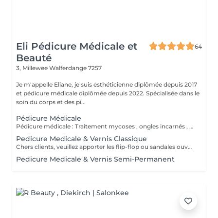
Eli Pédicure Médicale et
64
Beauté
3, Millewee
Walferdange 7257
Je m'appelle Eliane, je suis esthéticienne diplômée depuis 2017
et pédicure médicale diplômée depuis 2022. Spécialisée dans le
soin du corps et des pi...
Pédicure Médicale
Pédicure médicale : Traitement mycoses , ongles incarnés , corrections des ongles en plicature , ongles en tuile de provence , en volute, durillons, cors ,callosités, crevasses, pied d'athlète et tous les affections. Le prix varie en fonction du problème.
Pedicure Medicale & Vernis Classique
Chers clients, veuillez apporter les flip-flop ou sandales ouvertes pour pose de verniz classique.
Pedicure Medicale & Vernis Semi-Permanent