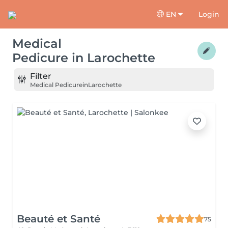
EN
Login
Medical
Pedicure
in
Larochette
Filter
Medical Pedicure
in
Larochette
Beauté et Santé
75