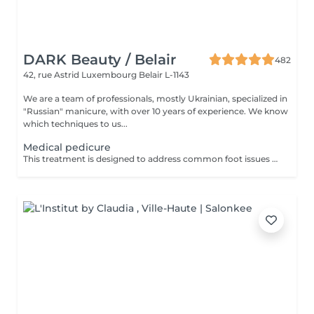
DARK Beauty / Belair
482
42, rue Astrid
Luxembourg Belair L-1143
We are a team of professionals, mostly Ukrainian, specialized in
"Russian" manicure, with over 10 years of experience. We know
which techniques to us...
Medical pedicure
This treatment is designed to address common foot issues such as cracks, calluses, corns, ingrown toenail correction... All managed with precision by our sepcialist. Service content: -Initial assessment of the foot condition -Hygienic cleansing and softening of the skin -Removal of hardened or thickened areas -Detailed nail care and reshaping -Targeted treatment of problem zones -Application of a therapeutic foot cream