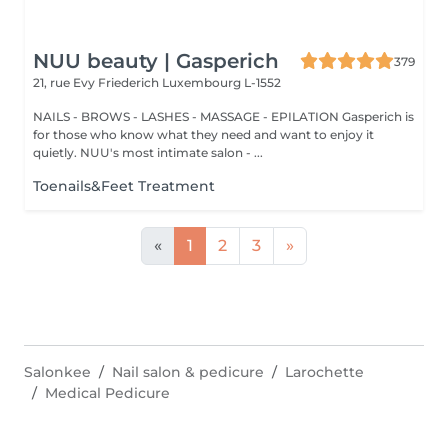
NUU beauty | Gasperich
379
21, rue Evy Friederich
Luxembourg L-1552
NAILS - BROWS - LASHES - MASSAGE - EPILATION Gasperich is
for those who know what they need and want to enjoy it
quietly. NUU's most intimate salon - ...
Toenails&Feet Treatment
«
1
2
3
»
Salonkee
Nail salon & pedicure
Larochette
Medical Pedicure