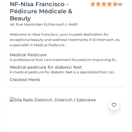
NF-Nisa Francisco -
98
Pédicure Médicale &
Beauty
46, Rue Maximilien
Echternach L-6463
Welcome to Nisa Francisco, your trusted destination for
exceptional beauty and wellness treatments in Echternach. As
a specialist in Medical Pedicure...
Medical Pedicure
A professional foot care treatment focused on improving foot health and comfort. The treatment included the removal of calluses, corns, cracked skin and the care of problematic nails, helping to prevent foot issues and maintain healthy, well-groomed feet.
Medical pedicure for diabetic feet
A medical pedicure for diabetic feet is a specialized foot care treatment designed for people with diabetes, where the feet need extra attention because of higher risks.
Cracked Heels