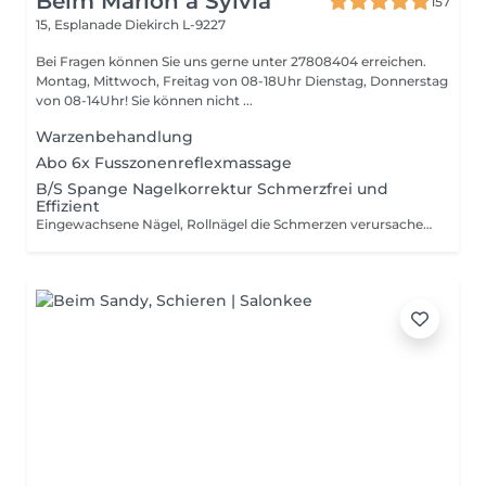
Beim Marion a Sylvia
157
15, Esplanade
Diekirch L-9227
Bei Fragen können Sie uns gerne unter 27808404 erreichen.
Montag, Mittwoch, Freitag von 08-18Uhr Dienstag, Donnerstag
von 08-14Uhr! Sie können nicht ...
Warzenbehandlung
Abo 6x Fusszonenreflexmassage
B/S Spange Nagelkorrektur Schmerzfrei und
Effizient
Eingewachsene Nägel, Rollnägel die Schmerzen verursachen werden korrigiert . Nicht nur optisch sondern Schmerzfrei Damit erhalten sie gesunde schöne Nägel !