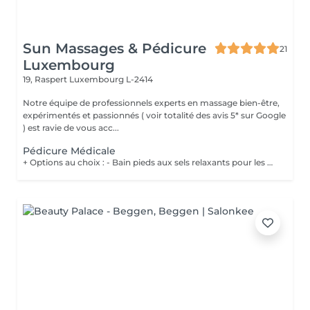
Sun Massages & Pédicure
21
Luxembourg
19, Raspert
Luxembourg L-2414
Notre équipe de professionnels experts en massage bien-être,
expérimentés et passionnés ( voir totalité des avis 5* sur Google
) est ravie de vous acc...
Pédicure Médicale
+ Options au choix : - Bain pieds aux sels relaxants pour les pieds fatigués et préparer les pieds au soin 20€ - Gommage pieds pour des pieds doux et hydratés 20€ - Massage des pieds 55 minutes 90€ Les soins de pédicurie médicale sont non seulement destinés à traiter les problèmes de pieds de manière curative mais également de manière préventive, en contribuant à votre confort lors de la marche ou de vos éventuelles activités sportives. Un soin régulier peut vous éviter des problèmes et des douleurs aux pieds dus à l'apparition de crevasses, durillons, cors, ... Vous devez néanmoins consulter sans attendre lorsque : Vous ressentez une gêne lors de la marche (n'attendez pas de ressentir de la douleur !) ; Vous constatez l'apparition de mycose, cor, callosité, il de perdrix ou ongle incarné, ...