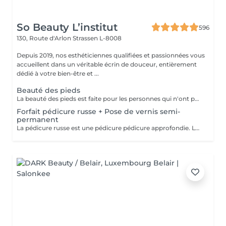
So Beauty L’institut
596
130, Route d'Arlon
Strassen L-8008
Depuis 2019, nos esthéticiennes qualifiées et passionnées vous
accueillent dans un véritable écrin de douceur, entièrement
dédié à votre bien-être et ...
Beauté des pieds
La beauté des pieds est faite pour les personnes qui n'ont pas de problème particulier au niveau de leur pieds. Elle comprend la pousse des cuticules, la coupe des ongles et le limage, léger ponçage de la plaque de l'ongle, et rape de la plante du pied. Pose de vernis transparent et application de crème inclues.
Forfait pédicure russe + Pose de vernis semi-
permanent
La pédicure russe est une pédicure pédicure approfondie. La durée de votre vernis permanent va durer 1 semaine de plus.