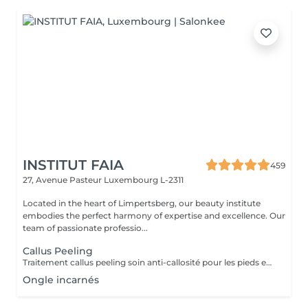
INSTITUT FAIA
459
27, Avenue Pasteur
Luxembourg L-2311
Located in the heart of Limpertsberg, our beauty institute
embodies the perfect harmony of expertise and excellence. Our
team of passionate professio...
Callus Peeling
Traitement callus peeling soin anti-callosité pour les pieds en seulement 15 minutes CALLUSPEELING permet d'éliminer facilement, sans lames ni cutters, les callosités et les fissures, donnant aux pieds une incroyable douceur et une sensation infinie de légèreté.
Ongle incarnés