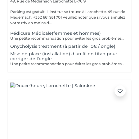
49, Rue de Medernach
Larochette L-7619
Parking est gratuit. L'institut se trouve à Larochette. 49 rue de
Medernach. +352 661 931 701 Veuillez noter que si vous annulez
votre rdv en moins d...
Pédicure Médicale(femmes et hommes)
Une petite recommandation pour éviter les gros problèmes: 1. Nous corrigeons la longueur des ongles avec une lime à ongles pour ongles naturels au moins une fois par semaine. 2. Nous n'arrondissons, ni ne coupons les coins ! 3. La forme des ongles de pied est un carré mou (ni rond, ni ovale) Pour courir, il vous faut : 1. Choisire des chaussures en tenant compte des nuances de la structure de votre pied! 2. Vérifier systématiquement la longueur des ongles! 3. Consulter un orthopédiste s'il y a des déformations visibles. Dans le cas contraire, courir apportera plus de problèmes que de bien. Prenez soin de votre santé!
Onycholysis treatment (à partir de 10€ / ongle)
Mise en place (installation) d'un fil en titan pour
corriger de l'ongle
Une petite recommandation pour éviter les gros problèmes: 1. Nous corrigeons la longueur des ongles avec une lime à ongles pour ongles naturels au moins une fois par semaine. 2. Nous n'arrondissons, ni ne coupons les coins! 3. La forme des ongles de pied est un carré mou (ni rond, ni ovale)!