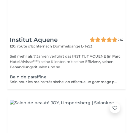
Institut Aquene
214
120, route d'Echternach
Dommeldange L-1453
Seit mehr als 7 Jahren verführt das INSTITUT AQUENE (in Parc
Hotel Alvisse****) seine Klienten mit seiner Effizienz, seinen
Behandlungsritualen und se...
Bain de paraffine
Soin pour les mains très sèche: on effectue un gommage pour enlever les peaux mortes, on applique une crème très grasse et on trempe les mains dans la paraffine chaude pour faire pénétrer la crème en profondeur et redonner aux mains la douceur. Après un temps de pose nous terminons par un massage des mains pour faire pénétrer l'excédant de crème.