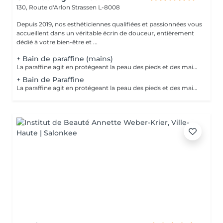
130, Route d'Arlon
Strassen L-8008
Depuis 2019, nos esthéticiennes qualifiées et passionnées vous
accueillent dans un véritable écrin de douceur, entièrement
dédié à votre bien-être et ...
+ Bain de paraffine (mains)
La paraffine agit en protégeant la peau des pieds et des mains contre les agressions extérieures. Sa capacité de rétention d'eau favorise l'hydratation de la peau. Le traitement à la paraffine est idéal pour avoir des membres lisses. En effet, ce produit procure un effet rajeunissant à la peau, en plus de l'adoucir. Ce traitement est ainsi surtout recommandé à toute personne ayant la peau sèche.
+ Bain de Paraffine
La paraffine agit en protégeant la peau des pieds et des mains contre les agressions extérieures. Sa capacité de rétention d'eau favorise l'hydratation de la peau. Le traitement à la paraffine est idéal pour avoir des membres lisses. En effet, ce produit procure un effet rajeunissant à la peau, en plus de l'adoucir. Ce traitement est ainsi surtout recommandé à toute personne ayant la peau sèche.