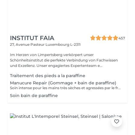
INSTITUT FAIA
457
27, Avenue Pasteur
Luxembourg L-2311
Im Herzen von Limpertsberg verkörpert unser
Schönheitsinstitut die perfekte Verbindung von Fachwissen
und Exzellenz. Unser engagiertes Expertenteam e...
Traitement des pieds a la paraffine
Manucure Repair (Gommage + bain de paraffine)
Soin intense pour les mains très sèches et agressées par le froid ou les produits. Comprend le limage des ongles, la pousse et la coupe des cuticules, gommage, masque à la paraffine de 10 minutes et massage avec une crème de soin. Application d'une base transparente si désirée.
Soin bain de paraffine