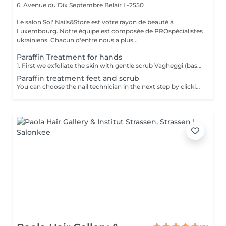
6, Avenue du Dix Septembre
Belair L-2550
Le salon Sol' Nails&Store est votre rayon de beauté à
Luxembourg. Notre équipe est composée de PROspécialistes
ukrainiens. Chacun d'entre nous a plus...
Paraffin Treatment for hands
1. First we exfoliate the skin with gentle scrub Vagheggi (based on brown sugar and ground coffee that have an exfoliating effect; also it includes detoxifying green clay) 2. After, we apply hydrating cream Vagheggi (that includes coconut oil and cocoa butter, vitamin E and moisturising hyaluronic acid) - it's amazing for nourishing and hydrating. 3. The last step is the paraffin wax itself. You gently dip a few times your hand into the warm melted paraffin. It builds up a thick, warm "glove" of wax. 4. Once the wax layers are set, the hand is wrapped in a protective plastic liner and then placed into a soft glove. This insulates the heat and allows the moisture to be absorbed. For 15-20 min you have time to rest and relax. 5. The final step is to remove everything and your hands are ready, fully nourished. Depending on your skin and desire, you can repeat this treatment 2-4 time once a week or 2 weeks to get a cumulative effect. Advantages: Deeply nourishes dry skin, restores elasticity, and provides a "velvet skin" effect. Ideal after winter.
Paraffin treatment feet and scrub
You can choose the nail technician in the next step by clicking "Select employee". 1. First we exfoliate the skin with gentle scrub Vagheggi (based on brown sugar and ground coffee that have an exfoliating effect; also it includes detoxifying green clay) 2. After, we apply hydrating cream Vagheggi (that includes coconut oil and cocoa butter, vitamin E and moisturising hyaluronic acid) - it's amazing for nourishing and hydrating. 3. The last step is the paraffin wax itself. You gently dip a few times your foot into the warm melted paraffin. It builds up a thick, warm "glove" of wax. 4. Once the wax layers are set, the foot is wrapped in a protective plastic liner and then placed into a soft glove. This insulates the heat and allows the moisture to be absorbed. For 15-20 min you have time to rest and relax. 5. The final step is to remove everything and your feet are ready, fully nourished. Depending on your skin and desire, you can repeat this treatment 2-4 time once a week or 2 weeks to get a cumulative effect. Advantages: Deeply nourishes dry skin, restores elasticity, and provides a "velvet skin" effect. Ideal after winter.