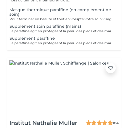
hors du temps. L'Intemporel, trois...
Masque thermique paraffine (en complément de
soin)
Pour terminer en beauté et tout en volupté votre soin visage, nous vous proposons le 'double masque '. Cela consiste en une application d'un masque crème bourré d'actifs hydratants/régénérants/anti-âge ou anti-oxydants suivi d'un bain de paraffine tiède. Ceci permet la pénétration intégrale du masque crème grâce à la chaleur de la paraffine et un fin de soin en douceur grâce aux actifs de la paraffine adoucissants et calmants. Une véritable sensation de détente.
Supplément soin paraffine (mains)
La paraffine agit en protégeant la peau des pieds et des mains contre les agressions extérieures. Sa capacité de rétention d'eau favorise l'hydratation de la peau. Le traitement à la paraffine est idéal pour avoir des membres lisses. En effet, ce produit procure un effet rajeunissant à la peau, en plus de l'adoucir. Uniquement avec un service de manucurie effectué à l'institut le même jour
Supplément paraffine
La paraffine agit en protégeant la peau des pieds et des mains contre les agressions extérieures. Sa capacité de rétention d'eau favorise l'hydratation de la peau. Le traitement à la paraffine est idéal pour avoir des membres lisses. En effet, ce produit procure un effet rajeunissant à la peau, en plus de l'adoucir. Uniquement avec un service de beauté des pieds ou de pédicurie effectué à l'institut le même jour
Institut Nathalie Muller
184