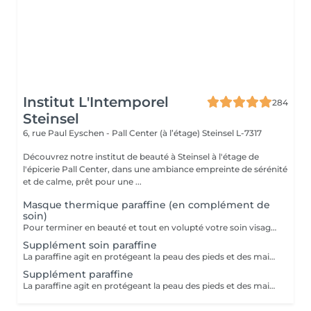
Institut L'Intemporel
284
Steinsel
6, rue Paul Eyschen - Pall Center (à l’étage)
Steinsel L-7317
Découvrez notre institut de beauté à Steinsel à l'étage de
l'épicerie Pall Center, dans une ambiance empreinte de sérénité
et de calme, prêt pour une ...
Masque thermique paraffine (en complément de
soin)
Pour terminer en beauté et tout en volupté votre soin visage, nous vous proposons le 'double masque '. Cela consiste en une application d'un masque crème bourré d'actifs hydratants/régénérants/anti-âge ou anti-oxydants suivi d'un bain de paraffine tiède. Ceci permet la pénétration intégrale du masque crème grâce à la chaleur de la paraffine et une fin de soin en douceur grâce aux actifs de la paraffine adoucissants et calmants. Une véritable invitation à la détente.
Supplément soin paraffine
La paraffine agit en protégeant la peau des pieds et des mains contre les agressions extérieures. Sa capacité de rétention d'eau favorise l'hydratation de la peau. Le traitement à la paraffine est idéal pour avoir des membres lisses. En effet, ce produit procure un effet rajeunissant à la peau, en plus de l'adoucir. Uniquement avec un service de manucurie effectué à l'institut le même jour
Supplément paraffine
La paraffine agit en protégeant la peau des pieds et des mains contre les agressions extérieures. Sa capacité de rétention d'eau favorise l'hydratation de la peau. Le traitement à la paraffine est idéal pour avoir des membres lisses. En effet, ce produit procure un effet rajeunissant à la peau, en plus de l'adoucir. Uniquement avec un service de beauté des pieds ou de pédicurie effectué à l'institut le même jour