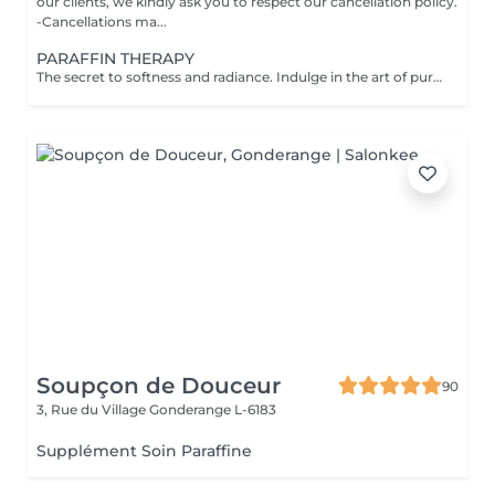
our clients, we kindly ask you to respect our cancellation policy.
-Cancellations ma...
PARAFFIN THERAPY
The secret to softness and radiance. Indulge in the art of pure rejuvenation with our Paraffin Therapy a deeply nourishing ritual designed to restore silky smoothness and elegant suppleness to your hands or feet. Your experience includes: Refining scrub gently polishes and renews the skin's texture Nourishing cream massage envelops your skin in moisture and relaxation Warm paraffin cocoon seals in hydration while improving circulation and elasticity The result: Satin-soft skin, restored comfort, and a youthful glow that lasts. Perfect as a standalone treatment or the ultimate finishing touch to your manicure or pedicure. A moment of warmth, luxury, and renewal your skin deserves nothing less. Recommended Frequency: For beautifully soft, hydrated skin, enjoy one paraffin therapy session per week for the first few treatments, then every 23 weeks to maintain lasting smoothness and radiance. Contraindications: Not recommended in case of open wounds, inflammation, skin irritation, or infection. Always ensure the skin is healthy and comfortable before treatment.
Soupçon de Douceur
90
3, Rue du Village
Gonderange L-6183
Supplément Soin Paraffine