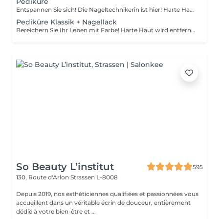
Pediküre
Entspannen Sie sich! Die Nageltechnikerin ist hier! Harte Haut wird entfernt, die Füße werden mit tief pflegenden Cremes massiert, wodurch sie weicher und geschmeidiger werden. Die Nagelhaut wird ordentlich gemacht und die Fußnägel werden perfekt geformt. Unsere Meisterinnen führen eine Hardware-Pediküre durch. Wie wird die Pediküre ohne Nagellack durchgeführt? - rauhe Haut wird entfernt - die Form der Nagelplatte wird korrigiert - die Nagelhaut und seitlichen Rillen werden korrigiert - die Fersen werden gereinigt - Nagelhautöl und Fußcreme werden aufgetragen Altersbeschränkungen: empfohlen ab 14 Jahren. Empfehlungen nach dem Eingriff: es gibt keine speziellen Empfehlungen nach diesem Verfahren. Frequenz: einmal in 3-4 Wochen.
Pediküre Klassik + Nagellack
Bereichern Sie Ihr Leben mit Farbe! Harte Haut wird entfernt, die Füße werden mit tief pflegenden Cremes massiert, wodurch sie weicher und geschmeidiger werden. Die Nagelhaut wird ordentlich gemacht und die Fußnägel werden perfekt geformt. Am Ende dieser Behandlung wird regulärer Nagellack aufgetragen. Unsere Meisterinnen führen eine Hardware-Pediküre durch. Wie wird die Pediküre mit einfacher Nagellackierung durchgeführt? - rauhe Haut wird entfernt - die Form der Nagelplatte wird korrigiert - die Nagelhaut und seitlichen Rillen werden korrigiert - die Fersen werden gereinigt - nagellack wird aufgetragen - nagelhautöl und Fußcreme werden aufgetragen Altersbeschränkungen: empfohlen ab 14 Jahren. Empfehlungen nach dem Eingriff: es gibt keine speziellen Empfehlungen nach diesem Verfahren. Frequenz: einmal in 3-4 Wochen.
So Beauty L’institut
595
130, Route d'Arlon
Strassen L-8008
Depuis 2019, nos esthéticiennes qualifiées et passionnées vous
accueillent dans un véritable écrin de douceur, entièrement
dédié à votre bien-être et ...