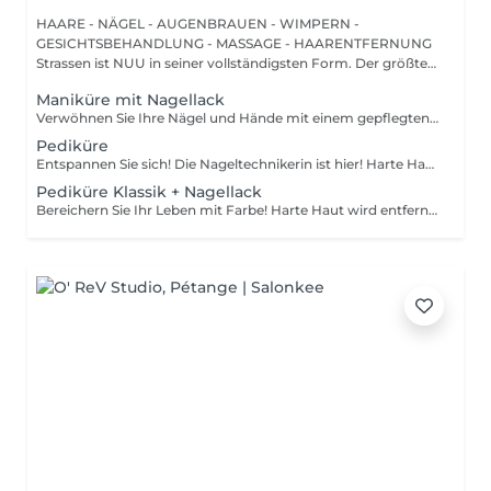
HAARE - NÄGEL - AUGENBRAUEN - WIMPERN -
GESICHTSBEHANDLUNG - MASSAGE - HAARENTFERNUNG
Strassen ist NUU in seiner vollständigsten Form. Der größte
Sal...
Maniküre mit Nagellack
Verwöhnen Sie Ihre Nägel und Hände mit einem gepflegten und ordentlichen Erscheinungsbild! Unsere Technikerinnen werden effektiv abgestorbene Hautzellen entfernen, die Nägel in Form bringen und feilen sowie die äußere Oberfläche polieren. Am Ende dieser Behandlung wird ein regulärer Nagellack aufgetragen. Unsere Meisterinnen bieten klassische, Hardware- oder kombinierte Maniküre an. Wie wird die Maniküre mit regulärer Nagellack durchgeführt? - rauhe Haut wird entfernt - die Form der Nagelplatte wird korrigiert - die Nagelhaut und seitlichen Rillen werden korrigiert - Nagellack wird aufgetragen - Nagelhautöl und Handcreme werden aufgetragen Altersbeschränkungen: empfohlen ab 14 Jahren. Empfehlungen nach dem Eingriff: es gibt keine speziellen Empfehlungen nach diesem Verfahren. Frequenz: einmal in 3 Wochen.
Pediküre
Entspannen Sie sich! Die Nageltechnikerin ist hier! Harte Haut wird entfernt, die Füße werden mit tief pflegenden Cremes massiert, wodurch sie weicher und geschmeidiger werden. Die Nagelhaut wird ordentlich gemacht und die Fußnägel werden perfekt geformt. Unsere Meisterinnen führen eine Hardware-Pediküre durch. Wie wird die Pediküre ohne Nagellack durchgeführt? - rauhe Haut wird entfernt - die Form der Nagelplatte wird korrigiert - die Nagelhaut und seitlichen Rillen werden korrigiert - die Fersen werden gereinigt - Nagelhautöl und Fußcreme werden aufgetragen Altersbeschränkungen: empfohlen ab 14 Jahren. Empfehlungen nach dem Eingriff: es gibt keine speziellen Empfehlungen nach diesem Verfahren. Frequenz: einmal in 3-4 Wochen.
Pediküre Klassik + Nagellack
Bereichern Sie Ihr Leben mit Farbe! Harte Haut wird entfernt, die Füße werden mit tief pflegenden Cremes massiert, wodurch sie weicher und geschmeidiger werden. Die Nagelhaut wird ordentlich gemacht und die Fußnägel werden perfekt geformt. Am Ende dieser Behandlung wird regulärer Nagellack aufgetragen. Unsere Meisterinnen führen eine Hardware-Pediküre durch. Wie wird die Pediküre mit einfacher Nagellackierung durchgeführt? - rauhe Haut wird entfernt - die Form der Nagelplatte wird korrigiert - die Nagelhaut und seitlichen Rillen werden korrigiert - die Fersen werden gereinigt - nagellack wird aufgetragen - nagelhautöl und Fußcreme werden aufgetragen Altersbeschränkungen: empfohlen ab 14 Jahren. Empfehlungen nach dem Eingriff: es gibt keine speziellen Empfehlungen nach diesem Verfahren. Frequenz: einmal in 3-4 Wochen.