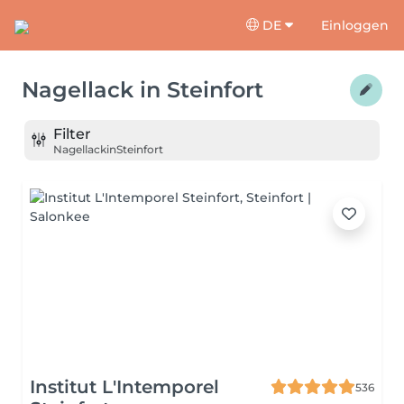
DE
Einloggen
Nagellack
in
Steinfort
Filter
Nagellack
in
Steinfort
Institut L'Intemporel
536