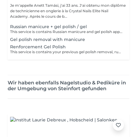
Je m'appelle Anett Tamási, j'ai 33 ans. J'ai obtenu mon diplôme
de technicienne en onglerie à la Crystal Nails Elite Nail
Academy. Après le cours de b...
Russian manicure + gel polish / gel
This service is contains Russian manicure and gel polish application, but doesn't contains your previous gel polish removal. The gel polish technique is a long-lasting varnish. During the process I apply material to your natural nails and cured in a led lamp. Your nails will be flawless, durable and strong for 3-4 weeks, without being thick. I recommend it for sizes xs, s, m. The result is perfect surface, strong nails, even in the case of weak and chipping nails. We can hide nail defects with this technique. Your nails and your entire hand will be graceful and beautiful.
Gel polish removal with manicure
Renforcement Gel Polish
This service is contains your previous gel polish removal, russian manicure and a new gel polish application. The gel polish technique is a long-lasting varnish. During the process I apply material to your natural nails and cured in a led lamp. Your nails will be flawless, durable and strong for 3-4 weeks, without being thick. I recommend it for sizes xs, s, m. The result is perfect surface, strong nails, even in the case of weak and chipping nails. We can hide nail defects with this technique. Your nails and your entire hand will be graceful and beautiful.
Wir haben ebenfalls Nagelstudio & Pediküre in
der Umgebung von Steinfort gefunden