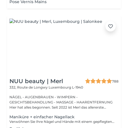
Pose Vernis Mains
NUU beauty | Merl
788
332, Route de Longwy
Luxembourg L-1940
NÄGEL - AUGENBRAUEN - WIMPERN -
GESICHTSBEHANDLUNG - MASSAGE - HAARENTFERNUNG
Hier hat alles begonnen. Seit 2022 ist Merl das allererste
Zuhause der ...
Maniküre + einfacher Nagellack
Verwöhnen Sie Ihre Nägel und Hände mit einem gepflegten und ordentlichen Erscheinungsbild! Unsere Technikerinnen werden effektiv abgestorbene Hautzellen entfernen, die Nägel in Form bringen und feilen sowie die äußere Oberfläche polieren. Am Ende dieser Behandlung wird ein regulärer Nagellack aufgetragen. Unsere Meisterinnen bieten klassische, Hardware- oder kombinierte Maniküre an. Wie wird die Maniküre mit regulärer Nagellack durchgeführt? - rauhe Haut wird entfernt - die Form der Nagelplatte wird korrigiert - die Nagelhaut und seitlichen Rillen werden korrigiert - Nagellack wird aufgetragen - Nagelhautöl und Handcreme werden aufgetragen Altersbeschränkungen: empfohlen ab 14 Jahren. Empfehlungen nach dem Eingriff: es gibt keine speziellen Empfehlungen nach diesem Verfahren. Frequenz: einmal in 3 Wochen.