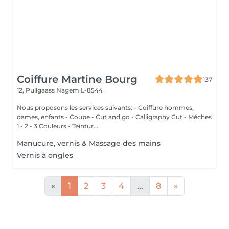
Coiffure Martine Bourg
137
12, Pullgaass
Nagem L-8544
Nous proposons les services suivants: - Coiffure hommes,
dames, enfants - Coupe - Cut and go - Calligraphy Cut - Méches
1 - 2 - 3 Couleurs - Teintur...
Manucure, vernis & Massage des mains
Vernis à ongles
«
1
2
3
4
...
8
»