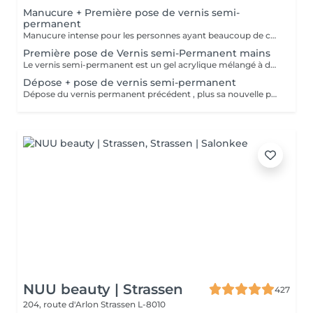
Manucure + Première pose de vernis semi-
permanent
Manucure intense pour les personnes ayant beaucoup de cuticules + appliquer vernis semi permanent.
Première pose de Vernis semi-Permanent mains
Le vernis semi-permanent est un gel acrylique mélangé à du vernis, appliqué sur l'ongle et durci par des UV. Il a la même texture qu'un vernis classique, est aussi liquide et a encore plus de brillance. Il reste impeccable, sans ternir et sans s'écailler jusqu'à 18 jours.
Dépose + pose de vernis semi-permanent
Dépose du vernis permanent précédent , plus sa nouvelle pose.
NUU beauty | Strassen
427
204, route d'Arlon
Strassen L-8010