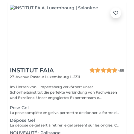
INSTITUT FAIA
459
27, Avenue Pasteur
Luxembourg L-2311
Im Herzen von Limpertsberg verkörpert unser
Schönheitsinstitut die perfekte Verbindung von Fachwissen
und Exzellenz. Unser engagiertes Expertenteam e...
Pose Gel
La pose complète en gel va permettre de donner la forme désirée en rallongeant (ou pas) les ongles (préalablement préparés) soit par la technique du chablon (rallongement au gel) soit par les capsules. Ensuite vient la pose du gel qui sera façonné et enfin la pose de la couleur ou de la French.
Dépose Gel
La dépose de gel sert à retirer le gel présent sur les ongles. Cette prestation comprend uniquement le ponçage du gel et le raccourcissement des ongles.
NOUVEAUTÉ : Polissage