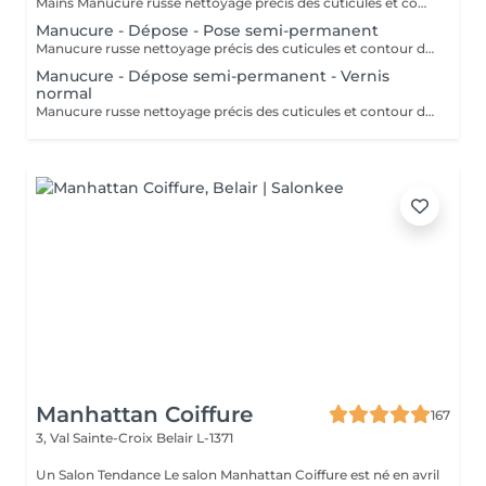
Mains Manucure russe nettoyage précis des cuticules et contour des ongles. Application d'un vernis semi-permanent qui dure 3 à 4 semaines. Résultat naturel, brillant et résistant aux chocs. Pieds Retrait des cuticules, limage et polissage des ongles. Application de la base semi-permanent : protège l'ongle naturel et favorise l'adhérence. Application de la couleur semi-permanent : couche uniforme pour une finition parfaite.
Manucure - Dépose - Pose semi-permanent
Manucure russe nettoyage précis des cuticules et contour des ongles. Retrait 85% de l'ancien semi-permanent sans touche a votre ongles naturel. Application d'un semi-permanent sur l'ongle. Idéal pour repartir sur une base propre sans accumulation de produit.
Manucure - Dépose semi-permanent - Vernis
normal
Manucure russe nettoyage précis des cuticules et contour des ongles. Retrait 85% de l'ancien semi-permanent sans touche a votre ongles naturel. Vernis classique appliqué sur l'ongle naturel. Rendu brillant, élégant
Manhattan Coiffure
167
3, Val Sainte-Croix
Belair L-1371
Un Salon Tendance Le salon Manhattan Coiffure est né en avril