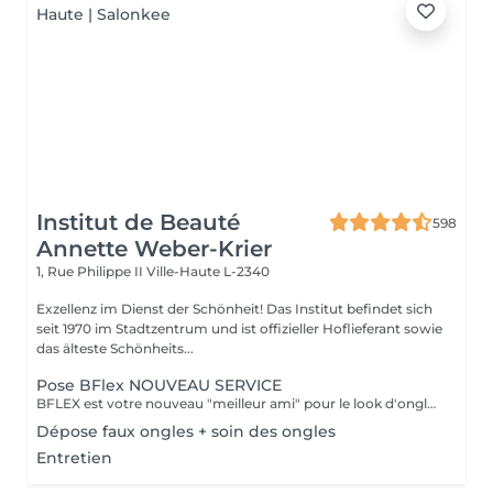
Institut de Beauté
598
Annette Weber-Krier
1, Rue Philippe II
Ville-Haute L-2340
Exzellenz im Dienst der Schönheit! Das Institut befindet sich
seit 1970 im Stadtzentrum und ist offizieller Hoflieferant sowie
das älteste Schönheits...
Pose BFlex NOUVEAU SERVICE
BFLEX est votre nouveau "meilleur ami" pour le look d'ongles courts et naturels que tous les clients recherchent ! Il s'agit d'une Babymanucure avec la pose d'un gel intelligent 4-en-1 avec lequel vous avez : Base-Construction-Teinte-Finition ! I C'est une prestation inédite et tendance !
Dépose faux ongles + soin des ongles
Entretien