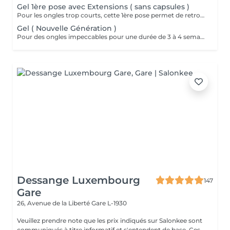
Gel 1ère pose avec Extensions ( sans capsules )
Pour les ongles trop courts, cette 1ère pose permet de retrouver une longueur normale et naturelle. Extension des ongles avec un gel à base de fibres de soie et d'un papier forme. Nous n'utilisons ni colle ni capsules en plastiques.
Gel ( Nouvelle Génération )
Pour des ongles impeccables pour une durée de 3 à 4 semaines, optez pour le gel. Nous respectons la santé de l'ongle naturel et nous veillons à faire très attention lors de la préparation et surtout du retrait du gel lors des remplissages. Nous utilisons des gels nouvelle génération auto égalisants. Lysiane, véritable professionnelle de l'onglerie, vous réconciliera avec les idées préconcues sur cette méthode. Le polissage se fait entre 10 et 15 jours max après le dernier remplissage pour une retouche avant le prochain. En aucun cas nous ne pouvons faire 2 polissage de suite. Et si nous trouvons que les ongles ont trop repoussés, nous ferons un remplissage afin de ne pas fragiliser vos ongles. Le polissage est un dépannage entre 2 rdv remplissages à faire exceptionnellement. Nous recommandons toujours le remplissage toutes les 3 semaines.
Dessange Luxembourg
147
Gare
26, Avenue de la Liberté
Gare L-1930
Veuillez prendre note que les prix indiqués sur Salonkee sont
communiqués à titre informatif et s'entendent de base. Ces