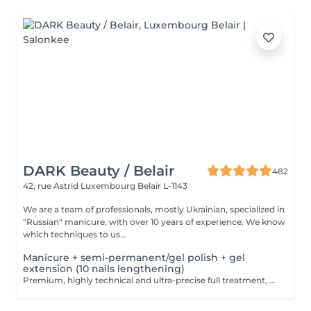
DARK Beauty / Belair
482
42, rue Astrid
Luxembourg Belair L-1143
We are a team of professionals, mostly Ukrainian, specialized in
"Russian" manicure, with over 10 years of experience. We know
which techniques to us...
Manicure + semi-permanent/gel polish + gel
extension (10 nails lengthening)
Premium, highly technical and ultra-precise full treatment, performed mainly with an e-file to achieve a perfectly clean nail contour and apply the polish as close as possible, even slightly under the cuticle. This technique helps visually delay the regrowth by around 10 days. Visual result: -Extremely well-groomed nails, clean contours, flawless shape -Instagram / photo studio effect: neat, precise, with no visible dry skin During this service, we will also increase the length of your nails using a specialized gel material, ensuring a naturally beautiful result. This 'EXTENSION' has to be done just once, after which subsequent appointments will be designated as 'Manicure + semi-permanent/gel polish + gel reinforcement (long or fragile nails)'. We also include a gel reinforcement, as a perfect solution for flawless and long-lasting nails: -The average durability is 4 weeks!! Service content: -Removal of old semi-permanent and/or gel polish (if needed, already include in this price/service) -Very meticulous preparation of the nail plate -Removal of dead skin -Shape and file nails -Gentle cuticle care -Gel nail extension -Gel reinforcement -Correction of the nail shape -Application of semi-permanent nail polish -Application of cuticle oil and hand cream Optional : -EXTENSION longest than 4th size -> +20€ (if so please book "WITH complex design") -Price per nail for nail art on up to 5 nails (if so please book "WITH simple design") +3€/nail -Price for simple design (French, Chrome, Baby Boomer, Cat Eyes, Stickers, Foil) 6-10 nails -> +20€ -Price for complex design (3D, Hand drawings, Stamping, French with Chrome, Baby Boomer with Chrome, French with Cat Eyes) 6-10 nails -> +30€