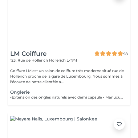
LM Coiffure
98
123, Rue de Hollerich
Hollerich L-1741
Coiffure LM est un salon de coiffure très moderne situé rue de
Hollerich proche de la gare de Luxembourg. Nous sommes à
l'écoute de notre clientèle a...
Onglerie
-Extension des ongles naturels avec demi capsule - Manucure combinée incluse ( Si vous voulez une french babyboomer, déco, veuillez svp cocher l'onglet en plus) - Remplissage de vos ongles avec du gel - Entre 3 et 4 semaine maximum