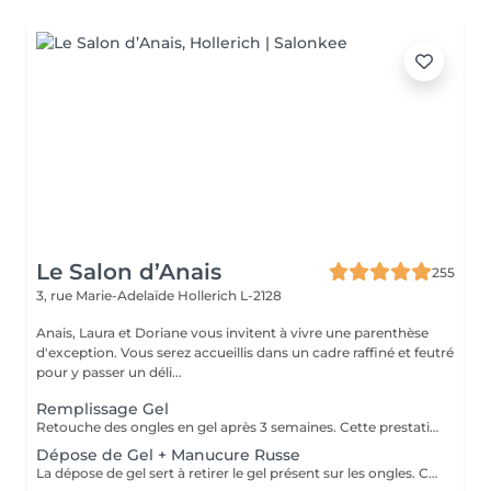
Le Salon d’Anais
255
3, rue Marie-Adelaïde
Hollerich L-2128
Anais, Laura et Doriane vous invitent à vivre une parenthèse
d'exception. Vous serez accueillis dans un cadre raffiné et feutré
pour y passer un déli...
Remplissage Gel
Retouche des ongles en gel après 3 semaines. Cette prestation va permettre d'entretenir les ongles en gel en ponçant la surface du gel et en remodelant l'ongle avec une nouvelle couche de gel et de couleur.
Dépose de Gel + Manucure Russe
La dépose de gel sert à retirer le gel présent sur les ongles. Cette prestation comprend le ponçage du gel et une manucure.