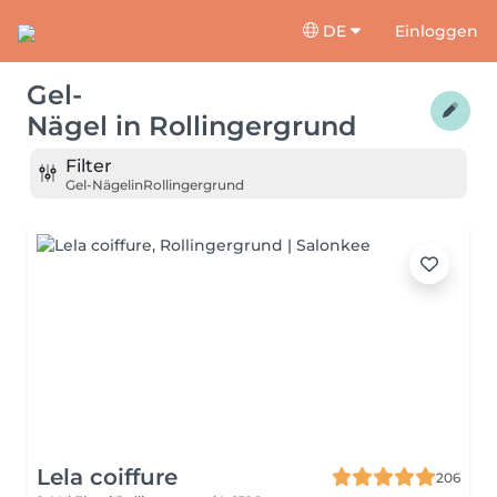
DE
Einloggen
Gel-
Nägel
in
Rollingergrund
Filter
Gel-Nägel
in
Rollingergrund
Lela coiffure
206