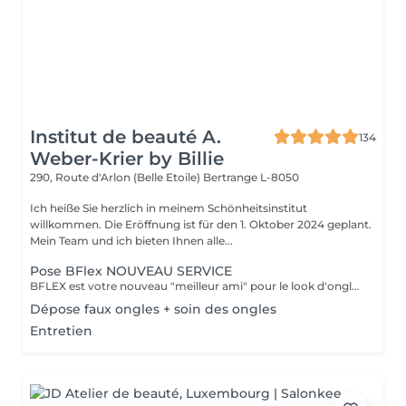
Institut de beauté A.
134
Weber-Krier by Billie
290, Route d'Arlon (Belle Etoile)
Bertrange L-8050
Ich heiße Sie herzlich in meinem Schönheitsinstitut
willkommen. Die Eröffnung ist für den 1. Oktober 2024 geplant.
Mein Team und ich bieten Ihnen alle...
Pose BFlex NOUVEAU SERVICE
BFLEX est votre nouveau "meilleur ami" pour le look d'ongles courts et naturels que tous les clients recherchent ! Il s'agit d'une Babymanucure avec la pose d'un gel intelligent 4-en-1 avec lequel vous avez : Base-Construction-Teinte-Finition ! I C'est une prestation inédite et tendance !
Dépose faux ongles + soin des ongles
Entretien