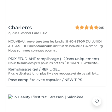
Charlen's
995
2, Rue Glesener
Gare L-1631
NOUVEAU : ouverture tous les lundis !!!! NON STOP DU LUNDI
AU SAMEDI L'incontournable institut de beauté à Luxembourg.
Nous sommes connues pour n...
PRIX ETUDIANT remplissage ( -20ans uniquement)
Nous faisons des prix pour les petites ÉTUDIANTES n'hésitez pas a passer
Remplissage gel / REFIL GEL
Plus le délai est long, plus il y a de repousse et de travail, le tarif s'adapte donc au temps écoulé depuis votre dernier rendez-vous. Merci de choisir le remplissage adapté
Pose complète avec capsules / NEW TIPS