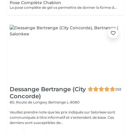
Pose Complète Chablon
La pose complète de gel va permettre de donner la forme désirée en rallongeant les ongles (préalablement préparés) par la technique du chablon. Ensuite vient la pose du gel qui sera façonné et enfin la pose de la couleur ou de la French.
Dessange Bertrange (City
293
Concorde)
80, Route de Longwy
Bertrange L-8080
Veuillez prendre note que les prix indiqués sur Salonkee sont
communiqués à titre informatif et s'entendent de base. Ces
derniers sont susceptibles de...