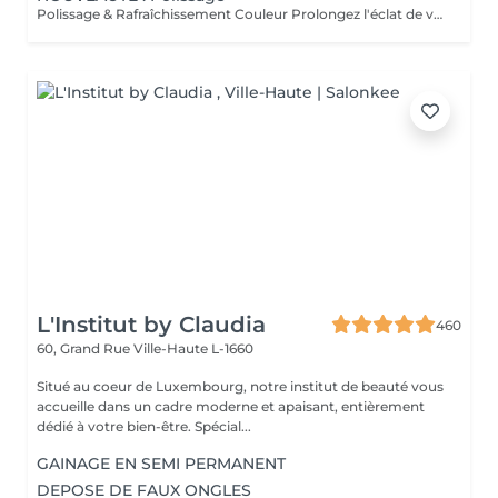
Polissage & Rafraîchissement Couleur Prolongez l'éclat de votre pose en toute simplicité. Après une pose complète ou un remplissage, profitez de ce service rapide qui permet de rafraîchir vos ongles sans recommencer une prestation complète. Nous préparons délicatement la surface existante, lissons la repousse et appliquons la couleur de votre choix pour un effet propre et soigné. Idéal entre deux remplissages, ce rendez-vous express vous offre des ongles impeccables et la liberté de changer de teinte selon vos envies.
L'Institut by Claudia
460
60, Grand Rue
Ville-Haute L-1660
Situé au coeur de Luxembourg, notre institut de beauté vous
accueille dans un cadre moderne et apaisant, entièrement
dédié à votre bien-être. Spécial...
GAINAGE EN SEMI PERMANENT
DEPOSE DE FAUX ONGLES