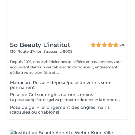
So Beauty L’institut
596
130, Route d'Arlon
Strassen L-8008
Depuis 2019, nos esthéticiennes qualifiées et passionnées vous
accueillent dans un véritable écrin de douceur, entièrement
dédié à votre bien-être et ...
Manucure Russe + dépose/pose de vernis semi-
permanent
Pose de Gel sur ongles naturels mains
La pose complète de gel va permettre de donner la forme désirée en rallongeant (ou pas) les ongles (préalablement préparés) soit par la technique du chablon (rallongement au gel) soit par les capsules. Ensuite vient la pose du gel qui sera façonné et enfin la pose de la couleur ou de la French.
Pose de gel + rallongement des ongles mains
(capsules ou chablons)