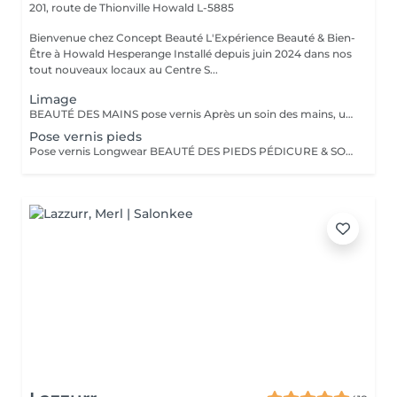
201, route de Thionville
Howald L-5885
Bienvenue chez Concept Beauté L'Expérience Beauté & Bien-
Être à Howald Hesperange Installé depuis juin 2024 dans nos
tout nouveaux locaux au Centre S...
Limage
BEAUTÉ DES MAINS pose vernis Après un soin des mains, une pose vernis : Limage et mise en forme des ongles Application d'un vernis Longwear ProNails longue tenue ou semi-permanent (en option) Une pause bien-être idéale pour retrouver des mains soignées et élégantes.
Pose vernis pieds
Pose vernis Longwear BEAUTÉ DES PIEDS PÉDICURE & SOINS EXPERTS Nos soins des pieds sont conçus pour allier esthétique et bien-être, en apportant confort, douceur et élégance à vos pieds. Tous nos soins sont réalisés dans des cabines dédiées, équipées de fauteuils Pedi Spa avec bain de pieds intégré, pour une expérience alliant détente et expertise. Nous utilisons les produits spécifiques de la toute nouvelle gamme pieds de ProNails, formulée pour nourrir, réparer et protéger vos pieds en profondeur.