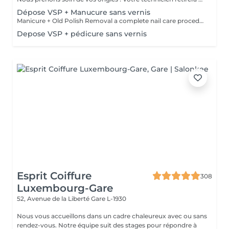
Dépose VSP + Manucure sans vernis
Manicure + Old Polish Removal a complete nail care procedure We do not perform polish removal without proper cuticle and sidewall treatment. We can't let you leave with uneven nails or overgrown cuticles, so we always ensure comprehensive care for your hands. What's included: Gentle removal of old polish Nail plate preparation Cuticle and sidewall treatment Optional add-ons: Japanese manicure for deep care Transparent strengthening polish for extra protection
Depose VSP + pédicure sans vernis
Esprit Coiffure
308
Luxembourg-Gare
52, Avenue de la Liberté
Gare L-1930
Nous vous accueillons dans un cadre chaleureux avec ou sans
rendez-vous. Notre équipe suit des stages pour répondre à