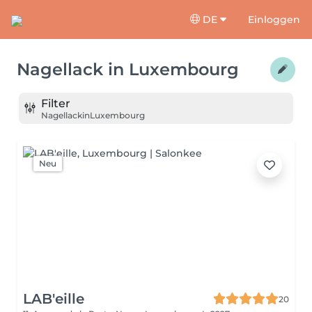
DE
Einloggen
Nagellack
in
Luxembourg
Filter
Nagellack
in
Luxembourg
Neu
LAB'eille
20