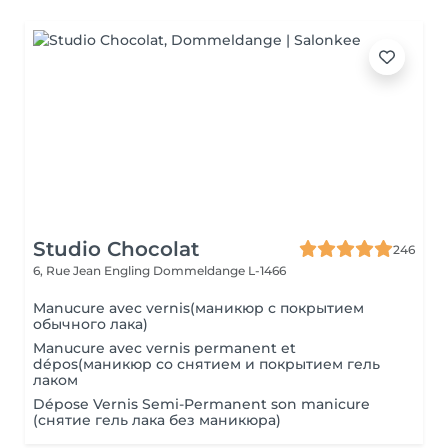
Studio Chocolat
246
6, Rue Jean Engling
Dommeldange L-1466
Manucure avec vernis(маникюр с покрытием
обычного лака)
Manucure avec vernis permanent et
dépos(маникюр со снятием и покрытием гель
лаком
Dépose Vernis Semi-Permanent son manicure
(снятие гель лака без маникюра)