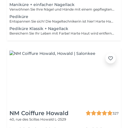
Maniküre + einfacher Nagellack
Verwöhnen Sie Ihre Nägel und Hände mit einem gepflegten und ordentlichen Erscheinungsbild! Unsere Technikerinnen werden effektiv abgestorbene Hautzellen entfernen, die Nägel in Form bringen und feilen sowie die äußere Oberfläche polieren. Am Ende dieser Behandlung wird ein regulärer Nagellack aufgetragen. Unsere Meisterinnen bieten klassische, Hardware- oder kombinierte Maniküre an. Wie wird die Maniküre mit regulärer Nagellack durchgeführt? - rauhe Haut wird entfernt - die Form der Nagelplatte wird korrigiert - die Nagelhaut und seitlichen Rillen werden korrigiert - Nagellack wird aufgetragen - Nagelhautöl und Handcreme werden aufgetragen Altersbeschränkungen: empfohlen ab 14 Jahren. Empfehlungen nach dem Eingriff: es gibt keine speziellen Empfehlungen nach diesem Verfahren. Frequenz: einmal in 3 Wochen.
Pediküre
Entspannen Sie sich! Die Nageltechnikerin ist hier! Harte Haut wird entfernt, die Füße werden mit tief pflegenden Cremes massiert, wodurch sie weicher und geschmeidiger werden. Die Nagelhaut wird ordentlich gemacht und die Fußnägel werden perfekt geformt. Unsere Meisterinnen führen eine Hardware-Pediküre durch. Wie wird die Pediküre ohne Nagellack durchgeführt? - rauhe Haut wird entfernt - die Form der Nagelplatte wird korrigiert - die Nagelhaut und seitlichen Rillen werden korrigiert - die Fersen werden gereinigt - Nagelhautöl und Fußcreme werden aufgetragen Altersbeschränkungen: empfohlen ab 14 Jahren. Empfehlungen nach dem Eingriff: es gibt keine speziellen Empfehlungen nach diesem Verfahren. Frequenz: einmal in 3-4 Wochen.
Pediküre Klassik + Nagellack
Bereichern Sie Ihr Leben mit Farbe! Harte Haut wird entfernt, die Füße werden mit tief pflegenden Cremes massiert, wodurch sie weicher und geschmeidiger werden. Die Nagelhaut wird ordentlich gemacht und die Fußnägel werden perfekt geformt. Am Ende dieser Behandlung wird regulärer Nagellack aufgetragen. Unsere Meisterinnen führen eine Hardware-Pediküre durch. Wie wird die Pediküre mit einfacher Nagellackierung durchgeführt? - rauhe Haut wird entfernt - die Form der Nagelplatte wird korrigiert - die Nagelhaut und seitlichen Rillen werden korrigiert - die Fersen werden gereinigt - nagellack wird aufgetragen - nagelhautöl und Fußcreme werden aufgetragen Altersbeschränkungen: empfohlen ab 14 Jahren. Empfehlungen nach dem Eingriff: es gibt keine speziellen Empfehlungen nach diesem Verfahren. Frequenz: einmal in 3-4 Wochen.
NM Coiffure Howald
327
40, rue des Scillas
Howald L-2529