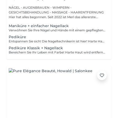
NÄGEL - AUGENBRAUEN - WIMPERN -
GESICHTSBEHANDLUNG - MASSAGE - HAARENTFERNUNG
Hier hat alles begonnen. Seit 2022 ist Merl das allererste
Zuhause der ...
Maniküre + einfacher Nagellack
Verwöhnen Sie Ihre Nägel und Hände mit einem gepflegten und ordentlichen Erscheinungsbild! Unsere Technikerinnen werden effektiv abgestorbene Hautzellen entfernen, die Nägel in Form bringen und feilen sowie die äußere Oberfläche polieren. Am Ende dieser Behandlung wird ein regulärer Nagellack aufgetragen. Unsere Meisterinnen bieten klassische, Hardware- oder kombinierte Maniküre an. Wie wird die Maniküre mit regulärer Nagellack durchgeführt? - rauhe Haut wird entfernt - die Form der Nagelplatte wird korrigiert - die Nagelhaut und seitlichen Rillen werden korrigiert - Nagellack wird aufgetragen - Nagelhautöl und Handcreme werden aufgetragen Altersbeschränkungen: empfohlen ab 14 Jahren. Empfehlungen nach dem Eingriff: es gibt keine speziellen Empfehlungen nach diesem Verfahren. Frequenz: einmal in 3 Wochen.
Pediküre
Entspannen Sie sich! Die Nageltechnikerin ist hier! Harte Haut wird entfernt, die Füße werden mit tief pflegenden Cremes massiert, wodurch sie weicher und geschmeidiger werden. Die Nagelhaut wird ordentlich gemacht und die Fußnägel werden perfekt geformt. Unsere Meisterinnen führen eine Hardware-Pediküre durch. Wie wird die Pediküre ohne Nagellack durchgeführt? - rauhe Haut wird entfernt - die Form der Nagelplatte wird korrigiert - die Nagelhaut und seitlichen Rillen werden korrigiert - die Fersen werden gereinigt - Nagelhautöl und Fußcreme werden aufgetragen Altersbeschränkungen: empfohlen ab 14 Jahren. Empfehlungen nach dem Eingriff: es gibt keine speziellen Empfehlungen nach diesem Verfahren. Frequenz: einmal in 3-4 Wochen.
Pediküre Klassik + Nagellack
Bereichern Sie Ihr Leben mit Farbe! Harte Haut wird entfernt, die Füße werden mit tief pflegenden Cremes massiert, wodurch sie weicher und geschmeidiger werden. Die Nagelhaut wird ordentlich gemacht und die Fußnägel werden perfekt geformt. Am Ende dieser Behandlung wird regulärer Nagellack aufgetragen. Unsere Meisterinnen führen eine Hardware-Pediküre durch. Wie wird die Pediküre mit einfacher Nagellackierung durchgeführt? - rauhe Haut wird entfernt - die Form der Nagelplatte wird korrigiert - die Nagelhaut und seitlichen Rillen werden korrigiert - die Fersen werden gereinigt - nagellack wird aufgetragen - nagelhautöl und Fußcreme werden aufgetragen Altersbeschränkungen: empfohlen ab 14 Jahren. Empfehlungen nach dem Eingriff: es gibt keine speziellen Empfehlungen nach diesem Verfahren. Frequenz: einmal in 3-4 Wochen.