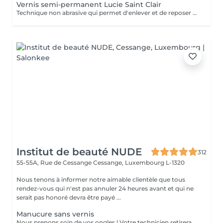
Vernis semi-permanent Lucie Saint Clair
Technique non abrasive qui permet d'enlever et de reposer en douceur votre semi-permanent. Tenue ,brillance impeccable
Institut de beauté NUDE
312
55-55A, Rue de Cessange
Cessange, Luxembourg L-1320
Nous tenons à informer notre aimable clientèle que tous
rendez-vous qui n'est pas annuler 24 heures avant et qui ne
serait pas honoré devra être payé ...
Manucure sans vernis
Nous prenons soin de vos ongles ! Votre technicien retirera délicatement les cellules mortes de la peau, façonnera et limera vos ongles, puis polira leur surface extérieure pour une finition lisse et naturelle. Nos experts proposent des manucures combinées, à la ponceuse ou à la pince, selon vos préférences. Comment se déroule une manucure sans vernis ? La peau rugueuse est délicatement éliminée La forme de l'ongle est corrigée avec précision Les cuticules et les replis latéraux sont soigneusement nettoyés Une huile pour cuticules et une crème pour les mains sont appliquées pour nourrir et hydrater Restrictions d'âge : recommandé à partir de 14 ans. Recommandations après la procédure : aucun soin spécifique requis. Fréquence : une fois toutes les deux semaines.