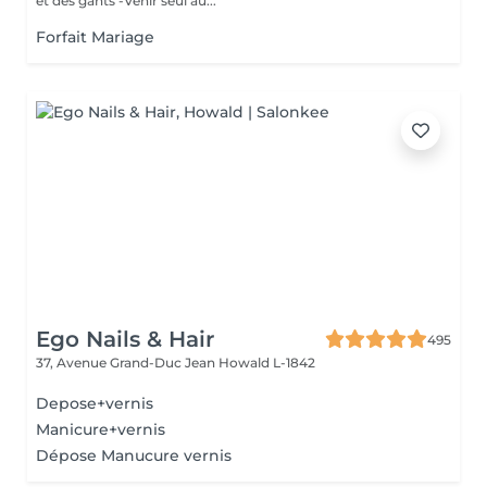
et des gants -Venir seul au...
Forfait Mariage
Ego Nails & Hair
495
37, Avenue Grand-Duc Jean
Howald L-1842
Depose+vernis
Manicure+vernis
Dépose Manucure vernis