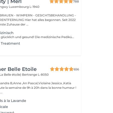
y | Merl
788
Longwy
Luxembourg L-1940
BRAUEN - WIMPERN - GESICHTSBEHANDLUNG -
 hat alles begonnen. Seit 2022
erste Zuhause der ...
zinisch
Halte deine Füße glücklich und gesund! Die medizinische Pediküre ist eine spezialisierte Form der Fußbehandlung, bei der ein Nagelmeister Probleme wie Hornhaut, Risse und deformierte Nägel behandelt. Wie wird die medizinische Pediküre durchgeführt? - Problemidentifikation - Desinfektion und Erweichung der Füße - Entfernung von Hornhaut - Behandlung der Nagelplatte - Hautbehandlung - Auftragen einer medizinischen Creme Altersbeschränkungen: empfohlen ab 16 Jahren. Empfehlungen nach dem Eingriff: professionelle häusliche Pflege wird nach dem Eingriff empfohlen. Frequenz: einmal in 3-4 Wochen.
t Treatment
er Belle Etoile
656
La Belle étoile)
Bertrange L-8050
andra B,Anne ,An Pascal,Violaine Jessica ,Katia
oute la semaine de 9h à 20h dans la bonne humeur !
..
ds à la Lavande
icale
 incarné