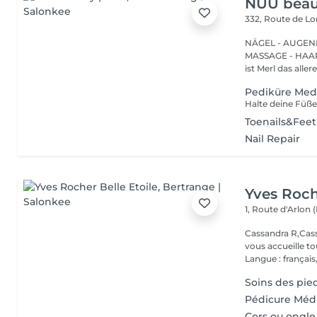
NUU beaut
332, Route de 
NÄGEL - AUGEN
MASSAGE - HAARENTFERNUNG Hier
ist Merl das aller
Pediküre Medi
Toenails&Fee
Nail Repair
Yves Roch
1, Route d'Arlon (
Cassandra R,Cass
vous accueille t
Langue : français,.
Soins des pie
Pédicure Méd
Cors ou ongle