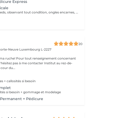
dicure Express
icale
Évaluation des pieds, observant tout condition, ongles encarnes, cour, callosités ! En cas de infections, champignons, micose ou les problèmes cotanés, recomandez une visite chez le podologue si necessaire. Desinfection des Pieds avec solution antiseptique. Retrait du Vernis Précédent avec un dissolvant pour nettoyer complètement les ongles des pieds. Coupez, desencarnes et Modelez les ongles avec une pance et lime, Pousses les Cuticules avec batone pour repousser doucement vers l'arrière et coupez les excès, Coupez avec bisturi les callosites si necessaire Traitement avec une rape pour eliminer les cellules mortes et les callosites, sans besoin d'immersion dans l'eau. Application d'un gommage supplementaire si necessaire. Hydratation Intense avec crème et les cuticules pour maintenir la peau douce, Appliquez une base transparent pour protéger les ongles. Attendez suffisamment de tempos pour sèc
20
 Porte-Neuve
Luxembourg L-2227
ma ruche! Pour tout renseignement concernant
z pas à me contacter Institut au rez-de-
cour du...
s + callosités si besoin
omplet
sités si besoin + gommage et modelage
Permanent + Pédicure