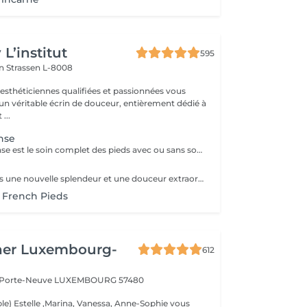
L’institut
595
on
Strassen L-8008
 esthéticiennes qualifiées et passionnées vous
 un véritable écrin de douceur, entièrement dédié à
...
nse
La pédicure intense est le soin complet des pieds avec ou sans souci particulier. Elle comprend : bain de pied, pousse et coupe des cuticules, coupe et limage des ongles, travail des callosités et/ou cors au bistouri/crédo, rape, gommage, massage avec crème de soin. La pose de vernis transparent est incluse si souhaitée.
Donnez aux pieds une nouvelle splendeur et une douceur extraordinaire grâce à un traitement agréable et relaxant. Mavex Calluspeeling® est un soin professionnel pour la beauté des pieds qui permet d'obtenir des résultats immédiats et incroyables avec une seule séance. Rapide, facile, et efficace ! Mavex Calluspeeling® peut être réalisé seul comme une pédicure classique mais sans lame ni fraise, ou proposé en complément en cabine lors d'un soin visage (lors de la pose d'un masque), soin corps (lors d'un enveloppement), ou d'un soin des ongles et des cuticules.
 French Pieds
her Luxembourg-
612
a Porte-Neuve
LUXEMBOURG 57480
le) Estelle ,Marina, Vanessa, Anne-Sophie vous