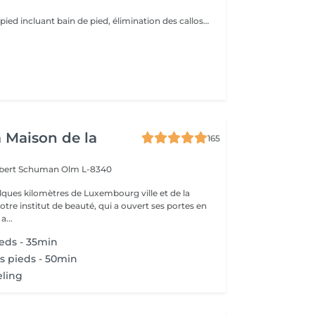
Soin complet du pied incluant bain de pied, élimination des callosité (problème divers, tel que les cors etc) travail complet de l'ongle et des cuticules, gommage et crème hydratante de fin de soin (5 pour pose vernis).
a Maison de la
165
obert Schuman
Olm L-8340
ques kilomètres de Luxembourg ville et de la
notre institut de beauté, qui a ouvert ses portes en
 Une a...
eds - 35min
is pieds - 50min
eling