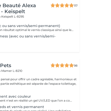
de Beauté Alexa
117
- Keispelt
n
Keispelt L-8295
c ou sans vernis/semi-permanent)
Afin de garantir un résultat optimal le vernis classique ainsi que le vernis semi-permanent sont proposés exclusivement en complément d'une pédicure et ne peuvent pas être réservés seuls.
ness (avec ou sans vernis/semi-
 Pets
98
n
Mamer L-8210
é pensé pour offrir un cadre agréable, harmonieux et
 partie esthétique est séparée de l'espace toilettage,
nent avec couleur
Le vernis permanent n'est en réalité un gel UV/LED que l'on a conditionné dans un flacon afin de faciliter son application. Le vernis permanent est une matière très fine et a effet d'environ de 2 à 3 semaines. Il est associé avec d' une base et d' une finition et s' applique avec un petit pinceau. En effet, le pinceau est déjà intégré et il n'y a plus qu'à l'appliquer sur les ongles de la cliente.
eds et vernis permanent
Un nettoyage complet du pieds vous sera réalisé. Une exfoliation de la voute plantaire, puis un traitement adaptés vous sera effectué avec une crème hydratante pour finaliser votre soin. Un vernis permanent vous sera posé avec la couleur de votre choix.