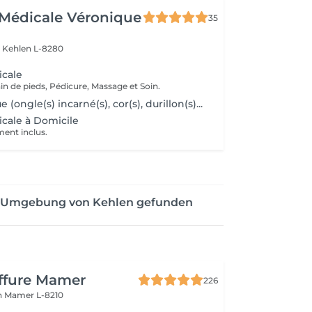
Médicale Véronique
35
r
Kehlen L-8280
icale
in de pieds, Pédicure, Massage et Soin.
 (ongle(s) incarné(s), cor(s), durillon(s)...
cale à Domicile
ment inclus.
er Umgebung von Kehlen gefunden
iffure Mamer
226
n
Mamer L-8210