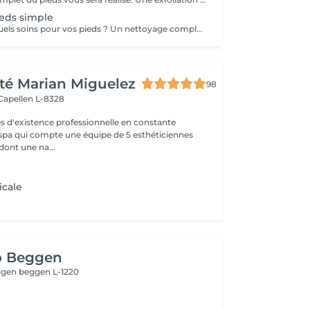
eds simple
Soin des pieds: quels soins pour vos pieds ? Un nettoyage complet du pieds vous sera réalisé. Une exfoliation de la voute plantaire, puis un traitement adaptés vous sera effectué avec une crème hydratante pour finaliser votre soin. Le soin durera 40 minute environ (tout dépend du travail à réaliser)
té Marian Miguelez
98
Capellen L-8328
s d'existence professionnelle en constante
 spa qui compte une équipe de 5 esthéticiennes
dont une na...
icale
o Beggen
eggen
beggen L-1220