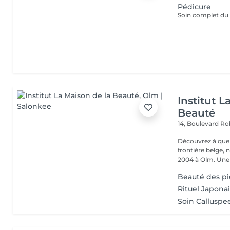
Pédicure
Institut L
Beauté
14, Boulevard R
Découvrez à quel
frontière belge, 
2004 à Olm.
Beauté des pi
Rituel Japona
Soin Calluspe