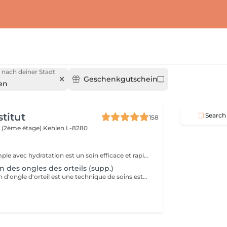
 nach deiner Stadt
Geschenkgutschein
en
titut
Search
158
 (2ème étage)
Kehlen L-8280
Une pédicure simple avec hydratation est un soin efficace et rapide pour garder vos pieds en bonne santé et hydratés, tout en améliorant leur apparence. Ce soin est parfait pour ceux qui souhaitent entretenir leurs pieds sans avoir besoin d'un bain de pieds. Étapes de la Pédicure Complète "Brésilienne" avec Bains de Pieds : Bain de pieds chaud relaxant, les ongles sont soigneusement coupés, limés et nettoyés. Un polissage peut être effectué pour donner un aspect naturel et brillant à l'ongle. Eliminer les cellules mortes qui s'accumulent à la surface de la peau, ainsi que l'excès de peau qui peut apparaître à certains endroits (comme les cuticules des ongles, les talons ou les coudes). Une crème hydratante riche est appliquée sur l'ensemble des pieds pour nourrir et adoucir la peau. L'hydratation permet de prévenir les zones sèches et de garder les pieds doux et soyeux. Vernis simple ou pose semi-permanent (facultatif) pour tout les soins pedicure.
 des ongles des orteils (supp.)
La reconstruction d'ongle d'orteil est une technique de soins esthétiques qui permet de réparer ou de reconstruire un ongle abîmé ou cassé. Grâce à des matériaux spécifiques, ce soin redonne forme à l'ongle et améliore l'apparence des pieds.