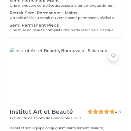
Semi Permanent Mains
Une manucure complète associée à la tenue longue durée du vernis semi-permanent. Le soin débute par une mise en beauté des ongles : limage, travail des cuticules et préparation de l'ongle naturel afin d'assurer un résultat net et durable. Le vernis semi-permanent est ensuite appliqué pour offrir une finition brillante, élégante et résistante dans le temps. Les ongles sont soignés, la tenue est optimale et le résultat reste impeccable pendant plusieurs semaines. Idéal pour allier esthétique, confort et praticité au quotidien.
Retrait Semi Permanent - Mains
Un soin dédié au retrait du vernis semi-permanent, réalisé en douceur afin de préserver la qualité de l'ongle naturel. Le retrait est suivi d'une mise en forme des ongles et d'un travail rapide des cuticules pour retrouver un résultat net et soigné. Une base protectrice est ensuite appliquée pour renforcer l'ongle, complétée par une huile nourrissante afin d'hydrater et sublimer les cuticules. Les ongles sont propres, soignés et protégés. Idéal pour faire une pause tout en prenant soin de ses ongles. Ce service est proposé uniquement pour le vernis semi-permanent réalisé à l'institut.
Semi Permanent Pieds
Une mise en beauté complète des pieds associée à la tenue longue durée du vernis semi-permanent. Le soin débute par la préparation des ongles : travail des cuticules, limage et soin des zones de callosités si nécessaire, afin d'obtenir un résultat net et soigné. Le vernis semi-permanent est ensuite appliqué pour offrir une finition brillante, élégante et résistante dans le temps. Les pieds sont parfaitement soignés, le résultat est durable et reste impeccable pendant plusieurs semaines. Idéal pour des pieds nets, confortables et élégants au quotidien.
Institut Art et Beauté
427
137, Route de Thionville
Bonnevoie L-2611
Isabel et son équipe conjuguent parfaitement beauté,