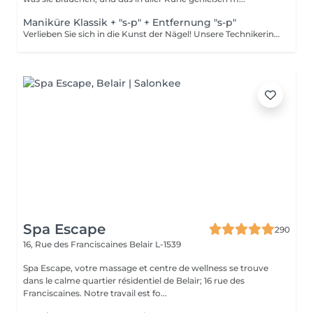
Maniküre Klassik + "s-p" + Entfernung "s-p"
Verlieben Sie sich in die Kunst der Nägel! Unsere Technikerinnen werden effektiv abgestorbene Hautzellen entfernen, die Nägel in Form bringen und feilen sowie die äußere Oberfläche polieren. Dann wird ein semi-permanenter Nagellack aufgetragen. Er sieht aus wie ein normaler Nagellack, hält aber viel länger auf Ihren Nägeln. Fantastisch, oder? Er wird in einer LED-Lampe getrocknet und hält wochenlang. Unsere Meisterinnen bieten klassische, Hardware- oder kombinierte Maniküre an. Wie wird die Maniküre mit semi-permanent Nagellack durchgeführt? - entfernen des alten semi-permanenten Lacks (falls erforderlich) - rauhe Haut wird entfernt - die Form der Nagelplatte wird korrigiert - die Nagelhaut und seitlichen Rillen werden korrigiert - Semi-permanenter Nagellack wird aufgetragen - Nagelhautöl und Handcreme werden aufgetragen Altersbeschränkungen: empfohlen ab 16 Jahren. Empfehlungen nach dem Eingriff: es gibt keine speziellen Empfehlungen nach diesem Verfahren. Frequenz: einmal in 3 Wochen.
Spa Escape
290
16, Rue des Franciscaines
Belair L-1539
Spa Escape, votre massage et centre de wellness se trouve
dans le calme quartier résidentiel de Belair; 16 rue des
Franciscaines. Notre travail est fo...