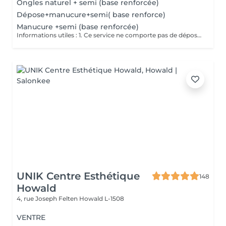
Ongles naturel + semi (base renforcée)
Dépose+manucure+semi( base renforce)
Manucure +semi (base renforcée)
Informations utiles : 1. Ce service ne comporte pas de dépose vos ongles doivent être nu pour ce service si vos ongles nécessite une dépose veuillez choisir la dépose adéquate merci. 2. Ce service ne comporte pas de French ni de Nails si vous en souhaitez il vous suffit de vous rendre dans la rubrique Nails art pour en ajouter merci. Description de la prestation : - Traitement des cuticules - limage des ongles - pose d'un Semi Permanent (1 couleur )
UNIK Centre Esthétique
148
Howald
4, rue Joseph Felten
Howald L-1508
VENTRE