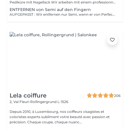
Pediküre mit Nagellack Wir arbeiten mit einem professionnellen Apparat der Marke RUCK, Fussbad, schneiden & feilen der Nägel, säubern der Nagelhaut, polieren der Nägel, entfernen von Hühneraugen, Hornhaut & von eingewachsenen Nägeln und Fussmassage Nagellack = ganz normaler Lack, den man selber mit Nagellackentferner abwischen kann. Hält 2-4 Tage auf Fingernägeln, 1 Monat auf Fussnägeln und muss bis zu 30min trocknen. Semi = wird unter einer LEDlampe getrocknet und sollte bei uns wieder entfernt werden (ist im Preis inbegriffen) . Hält 3 Wochen auf Fingernägeln, 4-5 Wochen auf Fussnägeln und ist direkt trocken. Kann die Nägel jedoch schädigen wenn es oft und ohne Pause gemacht wird.
ENTFERNEN von Semi auf den Fingern
AUFGEPASST : Wir entfernen nur Semi, wenn er von Perfect Beauty aufgetragen wurde und dies wird auch nicht berechnet, sondern ist im Preis vom Semi einbegriffen. Die Kunden die einen Termin buchen ohne die Politur bei uns haben lassen, werden wir leider ablehnen und der Termin wird verrechent weil Sie die Terminplan blockieren. Danke für dein Verständnis
Lela coiffure
206
2, Val Fleuri
Rollingergrund L-1526
Depuis 2010, à Luxembourg, nos coiffeurs visagistes et
coloristes experts subliment votre beauté avec passion et
précision. Chaque coupe, chaque nuanc...