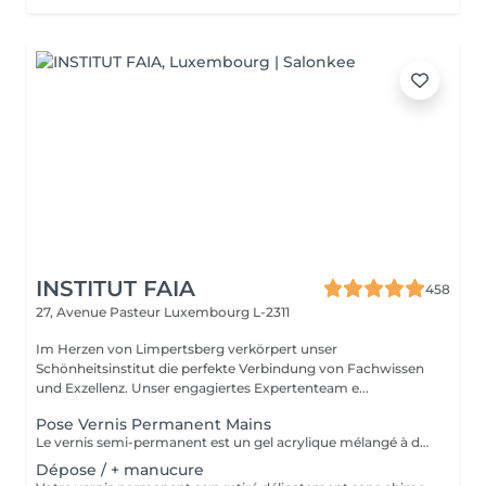
INSTITUT FAIA
458
27, Avenue Pasteur
Luxembourg L-2311
Im Herzen von Limpertsberg verkörpert unser
Schönheitsinstitut die perfekte Verbindung von Fachwissen
und Exzellenz. Unser engagiertes Expertenteam e...
Pose Vernis Permanent Mains
Le vernis semi-permanent est un gel acrylique mélangé à du vernis, appliqué sur l'ongle et durci par des UV. Il a la même texture qu'un vernis classique, est aussi liquide et a encore plus de brillance. Il reste impeccable, sans ternir et sans s'écailler.
Dépose / + manucure