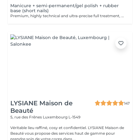
Manicure + semi-permanent/gel polish + rubber
base (short nails)
Premium, highly technical and ultra-precise full treatment, performed mainly with an e-file to achieve a perfectly clean nail contour and apply the polish as close as possible, even slightly under the cuticle. This technique helps visually delay the regrowth by around 10 days. Visual result: -Extremely well-groomed nails, clean contours, flawless shape -Instagram / photo studio effect: neat, precise, with no visible dry skin We also include a rubber base, recommended for short nails in good condition. A perfect solution for flawless and long-lasting nails: -The average durability is 4 weeks!! Service content -> 80€ : -Removal of old semi-permanent and/or gel (if needed, already include in this price/service) -Very meticulous preparation of the nail plate -Removal of dead skin -Shape and file nails -Gentle cuticle care -Rubber base -Application of semi-permanent nail polish -Application of cuticle oil and hand cream Optional : -Price per nail extension on up to 5 nails (if so please book "WITH simple design") +3€/nail -Price per nail for nail art on up to 5 nails (if so please book "WITH simple design") +3€/nail -Price for simple design (French, Chrome, Baby Boomer, Cat Eyes, Stickers, Foil) 6-10 nails -> +20€ -Price for complex design (3D, Hand drawings, Stamping, French with Chrome, Baby Boomer with Chrome, French with Cat Eyes) 6-10 nails -> +30€
LYSIANE Maison de
147
Beauté
5, rue des Frênes
Luxembourg L-1549
Véritable lieu raffiné, cosy et confidentiel. LYSIANE Maison de
Beauté vous propose des services haut de gamme pour
prendre soin de votre corps dans ...