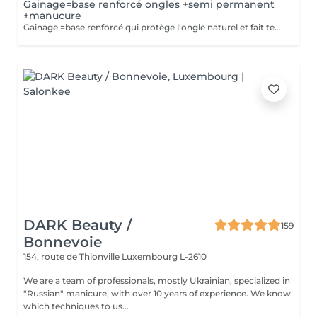
Gainage=base renforcé ongles +semi permanent
+manucure
Gainage =base renforcé qui protège l'ongle naturel et fait tenir plus longtemps . Semi-permanente =couleur qui tient 3-4semaines
DARK Beauty /
159
Bonnevoie
154, route de Thionville
Luxembourg L-2610
We are a team of professionals, mostly Ukrainian, specialized in
"Russian" manicure, with over 10 years of experience. We know
which techniques to us...