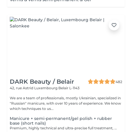
DARK Beauty / Belair
482
42, rue Astrid
Luxembourg Belair L-1143
We are a team of professionals, mostly Ukrainian, specialized in
"Russian" manicure, with over 10 years of experience. We know
which techniques to us...
Manicure + semi-permanent/gel polish + rubber
base (short nails)
Premium, highly technical and ultra-precise full treatment, performed mainly with an e-file to achieve a perfectly clean nail contour and apply the polish as close as possible, even slightly under the cuticle. This technique helps visually delay the regrowth by around 10 days. Visual result: -Extremely well-groomed nails, clean contours, flawless shape -Instagram / photo studio effect: neat, precise, with no visible dry skin We also include a base coat, recommended for short nails in good condition. A perfect solution for flawless and long-lasting nails: -The average durability is 4 weeks!! Service content -> 80€ : -Removal of old semi-permanent and/or gel (if needed, already include in this price/service) -Very meticulous preparation of the nail plate -Removal of dead skin -Shape and file nails -Gentle cuticle care -Rubber base -Application of semi-permanent nail polish -Application of cuticle oil and hand cream Optional : -Price per nail extension on up to 5 nails (if so please book "WITH simple design") +3€/nail -Price per nail for nail art on up to 5 nails (if so please book "WITH simple design") +3€/nail -Price for simple design (French, Chrome, Baby Boomer, Cat Eyes, Stickers, Foil) 6-10 nails -> +20€ -Price for complex design (3D, Hand drawings, Stamping, French with Chrome, Baby Boomer with Chrome, French with Cat Eyes) 6-10 nails -> +30€