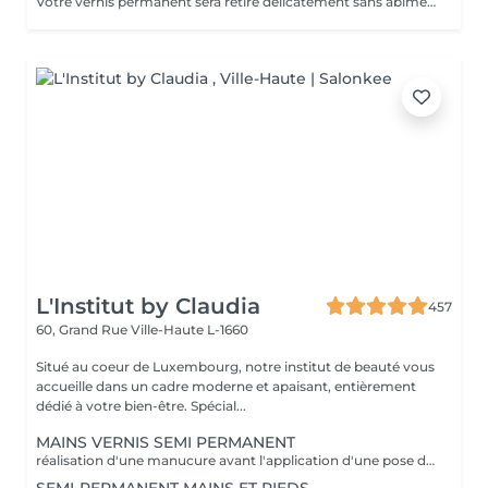
Votre vernis permanent sera retiré délicatement sans abimer vos ongles. La manucure est un soin des mains comprenant le limage des ongles, la pousse et la coupe des cuticules, massage avec crème de soin et application d'un vernis transparent si désiré.
L'Institut by Claudia
457
60, Grand Rue
Ville-Haute L-1660
Situé au coeur de Luxembourg, notre institut de beauté vous
accueille dans un cadre moderne et apaisant, entièrement
dédié à votre bien-être. Spécial...
MAINS VERNIS SEMI PERMANENT
réalisation d'une manucure avant l'application d'une pose de vernis semi permanent tenue entre 2-3 semaines un supplément sera calculé pour la réalisation d'une french ou décor