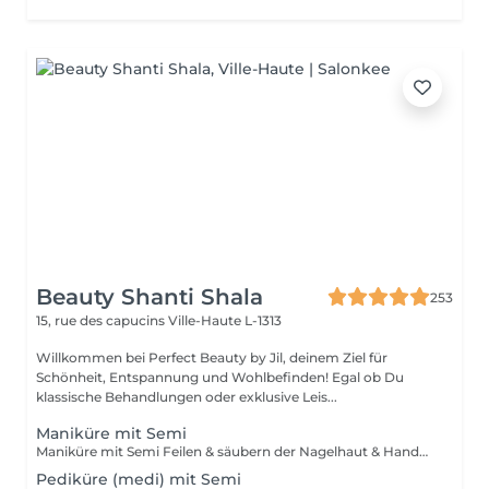
Beauty Shanti Shala
253
15, rue des capucins
Ville-Haute L-1313
Willkommen bei Perfect Beauty by Jil, deinem Ziel für
Schönheit, Entspannung und Wohlbefinden! Egal ob Du
klassische Behandlungen oder exklusive Leis...
Maniküre mit Semi
Maniküre mit Semi Feilen & säubern der Nagelhaut & Handmassage Nagellack = ganz normaler Lack, den man selber mit Nagellackentferner abwischen kann. Hält 2-4 Tage auf Fingernägeln, 1 Monat auf Fussnägeln und muss bis zu 30min trocknen. Semi = wird unter einer LEDlampe getrocknet und sollte bei uns wieder entfernt werden (ist im Preis inbegriffen) . Hält 3 Wochen auf Fingernägeln, 4-5 Wochen auf Fussnägeln und ist direkt trocken. Kann die Nägel jedoch schädigen wenn es oft und ohne Pause gemacht wird.
Pediküre (medi) mit Semi