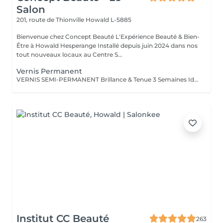
Salon
201, route de Thionville
Howald L-5885
Bienvenue chez Concept Beauté L'Expérience Beauté & Bien-
Être à Howald Hesperange Installé depuis juin 2024 dans nos
tout nouveaux locaux au Centre S...
Vernis Permanent
VERNIS SEMI-PERMANENT Brillance & Tenue 3 Semaines Idéal pour celles qui veulent une manucure impeccable sans abîmer leurs ongles naturels, le vernis semi-permanent ProNails assure une brillance éclatante et une tenue longue durée. Pourquoi choisir le semi-permanent ? Séchage immédiat sous lampe LED Jusqu'à 3 semaines de tenue sans s'écailler Large choix de couleurs tendances Dépose rapide et en douceur Disponible pour les mains & les pieds pour une mise en beauté complète. ONGLES PARFAITS AVEC PRONAILS EXPERTISE & QUALITÉ PROFESSIONNELLE Dans notre institut, nous vous offrons un service onglerie haut de gamme, réalisé avec les produits de la marque ProNails, reconnue pour sa qualité et sa tenue exceptionnelle. Nos expertes en onglerie, dont certaines sont également formatrices en prothésie ongulaire dans notre centre de formation Concept Beauté Distribution, sauront vous conseiller et sublimer vos ongles avec professionnalisme.
Institut CC Beauté
263