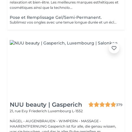
relaxation et bien-être. Les meilleures marques esthétiques et
cosmétiques ainsi que la technolo...
Pose et Remplissage Gel/Semi-Permanent.
Sublimez vos ongles avec une tenue longue durée et un éclat impeccable. Offrez-vous des mains toujours parfaites sans effort !
NUU beauty | Gasperich
379
21, rue Evy Friederich
Luxembourg L-1552
NÄGEL - AUGENBRAUEN - WIMPERN - MASSAGE -
HAARENTFERNUNG Gasperich ist für alle, die genau wissen,
was sie brauchen, und das in aller Ruhe genießen m...