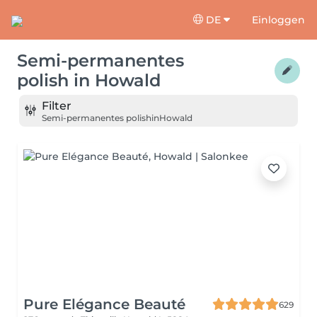
DE
Einloggen
Semi-permanentes
polish
in
Howald
Filter
Semi-permanentes polish
in
Howald
Pure Elégance Beauté
629