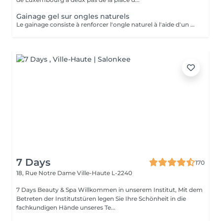
Gainage gel sur ongles naturels
Le gainage consiste à renforcer l'ongle naturel à l'aide d'un gel ou d'une base renforcée, sans rallongement. Il apporte solidité, tenue et un rendu soigné, tout en protégeant l'ongle des cassures.
7 Days
170
18, Rue Notre Dame
Ville-Haute L-2240
7 Days Beauty & Spa Willkommen in unserem Institut, Mit dem
Betreten der Institutstüren legen Sie Ihre Schönheit in die
fachkundigen Hände unseres Te...