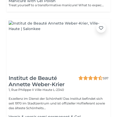
Manicure with Gel Polish
Treat yourself to a transformative manicure! What to expect: - old polish is removed as a bonus - rough skin is removed - nails are shaped - cuticles and side ridges are polished - reinforcement is performed if chosen - semi-permanent polish is applied - cuticle oil and hand cream are applied Age: 16+ Frequency: every 3 weeks for best results. *Removal of old semi-permanent polish is included with the manicure. If you want a separate removal appointment, we charge €20 for the careful process that protects your nails. For the manicure, we leave a thin layer of old polish under the new layer to enhance the durability of the semi-permanent polish. *Please note that if semipermanent nail polish without manicure is chosen, rough skin, cuticle and side ridges won't be removed.
Institut de Beauté
597
Annette Weber-Krier
1, Rue Philippe II
Ville-Haute L-2340
Exzellenz im Dienst der Schönheit! Das Institut befindet sich
seit 1970 im Stadtzentrum und ist offizieller Hoflieferant sowie
das älteste Schönheits...
Vernis & vernis semi-permanent & Gel