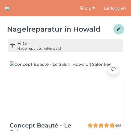
DE
Einloggen
Nagelreparatur
in
Howald
Filter
Nagelreparatur
in
Howald
Concept Beauté - Le
455