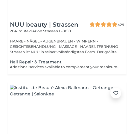
NUU beauty | Strassen
429
204, route d'Arlon
Strassen L-8010
HAARE - NÄGEL - AUGENBRAUEN - WIMPERN -
GESICHTSBEHANDLUNG - MASSAGE - HAARENTFERNUNG
Strassen ist NUU in seiner vollständigsten Form. Der größte
Sal...
Nail Repair & Treatment
Additional services available to complement your manicure or as standalone treatments. Nail Repair per nail (during service) Minor repair of a single nail (small crack, local damage or broken nail). This option can be added multiple times if more than one nail requires repair. Charged at 3€ per nail for Manicure with Gel Polish services. Nail Repair per nail (walk-in) Repair of one nail without manicure or polish application. Suitable for clients booking a repair only. Onycholysis Treatment per nail Targeted care for nails affected by onycholysis. Performed without polish to support healthy nail recovery. IBX Nail Repair System Professional nail treatment designed to strengthen and restore natural nails. Can be booked alone or combined with gel removal for deeper repair. Gel Polish Removal Gentle and careful removal of gel polish.