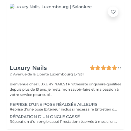
Luxury Nails
33
7, Avenue de la Liberté
Luxembourg L-1931
Bienvenue chez LUXURY NAILS ! Prothésiste ongulaire qualifiée
depuis plus de 13 ans, je mets mon savoir-faire et ma passion à
votre service pour subl...
REPRISE D'UNE POSE RÉALISÉE AILLEURS
Reprise d'une pose Extérieur inclus si nécessaire Entretien d'une pose réalisée par une autre prothésiste. Si la pose est correcte, aucun supplément ne sera appliqué. En revanche, si des corrections sont nécessaires, un supplément pourra être ajouté. Non réservable en ligne L'éventuel supplément sera déterminé lors du rendez-vous.
RÉPARATION D'UN ONGLE CASSÉ
Réparation d'un ongle cassé Prestation réservée à mes clientes. Réparation uniquement sur les poses réalisées par mes soins. Cette prestation n'est donc pas réservable en ligne.