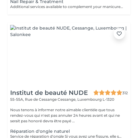
Nail Repair & Treatment
Additional services available to complement your manicure or as standalone treatments. Nail Repair per nail (during service) Minor repair of a single nail (small crack, local damage or broken nail). This option can be added multiple times if more than one nail requires repair. Charged at 3€ per nail for Manicure with Gel Polish services. Nail Repair per nail (walk-in) Repair of one nail without manicure or polish application. Suitable for clients booking a repair only. Onycholysis Treatment per nail Targeted care for nails affected by onycholysis. Performed without polish to support healthy nail recovery. IBX Nail Repair System Professional nail treatment designed to strengthen and restore natural nails. Can be booked alone or combined with gel removal for deeper repair. Gel Polish Removal Gentle and careful removal of gel polish.
Institut de beauté NUDE
312
55-55A, Rue de Cessange
Cessange, Luxembourg L-1320
Nous tenons à informer notre aimable clientèle que tous
rendez-vous qui n'est pas annuler 24 heures avant et qui ne
serait pas honoré devra être payé ...
Réparation d'ongle naturel
Service de réparation d'ongle Si vous avez une fissure, elle sera simplement scellée. Si un petit coin de l'ongle manque, il peut être restauré. Cependant, si une extension complète de l'ongle est nécessaire, cela relève d'une autre prestation. Ce service de réparation inclut uniquement la correction des fissures ou la restauration de petits dommages et ne concerne pas les extensions d'ongles.