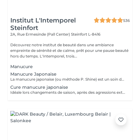
Institut L'Intemporel
536
Steinfort
2A, Rue Ermesinde (Pall Center)
Steinfort L-8416
Découvrez notre institut de beauté dans une ambiance
empreinte de sérénité et de calme, prêt pour une pause beauté
hors du temps. L'Intemporel, trois...
Manucure
Manucure Japonaise
La manucure japonaise (ou méthode P. Shine) est un soin de beauté naturel et ancestral visant à renforcer, nourrir et faire briller les ongles sans vernis ni gel. En utilisant des produits naturels comme la cire d'abeille, des minéraux, et de la poudre de perle, elle rend les ongles sains, forts et brillants avec un effet miroir, idéal pour réparer les ongles abîmés (après gel ou semi-permanent, grossesse...). Convient aux ongles naturels fragiles, mous, cassants ou dédoublés, mais aussi simplement pour offrir une période de repos et de soin aux ongles. Possible en cure : 5 + 1 gratuite ou 10 + 2 gratuites
Cure manucure japonaise
Idéale lors changements de saison, après des agressions extérieures / poses de semi permanent ou simplement pour retrouver des ongles naturels beaux et sains, la cure permet de : - renforcer les ongles - limiter la casse et le dédoublement - réhydrater la plaque de l'ongle - retrouver des ongles plus sains et résistants 5 manucures + 1 offerte