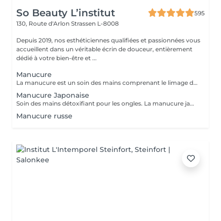
So Beauty L’institut
595
130, Route d'Arlon
Strassen L-8008
Depuis 2019, nos esthéticiennes qualifiées et passionnées vous
accueillent dans un véritable écrin de douceur, entièrement
dédié à votre bien-être et ...
Manucure
La manucure est un soin des mains comprenant le limage des ongles, la pousse et la coupe des cuticules, gommage, massage avec crème de soin et application d'un vernis transparent si désiré.
Manucure Japonaise
Soin des mains détoxifiant pour les ongles. La manucure japonaise consiste à polir et nettoyer les ongles en profondeur pour ensuite les nourrir avec une pâte à base de cire d'abeille qui va oxygéner l'ongle. L'ongle ressort brillant naturellement et pour une durée de 3 semaines. Comprend le limage des ongles, la pousse et la coupe des cuticules, polissage, application de la pâte à base de cire d'abeille et de la poudre fixante, gommage, massage avec crème de soin et application d'un vernis transparent si désiré.
Manucure russe