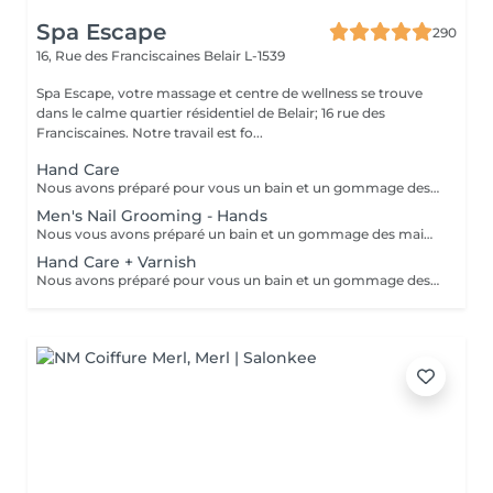
Spa Escape
290
16, Rue des Franciscaines
Belair L-1539
Spa Escape, votre massage et centre de wellness se trouve
dans le calme quartier résidentiel de Belair; 16 rue des
Franciscaines. Notre travail est fo...
Hand Care
Nous avons préparé pour vous un bain et un gommage des mains aux huiles parfumées, un traitement des ongles et des cuticules, ainsi qu'un massage des bras et des mains pour éliminer toute tension dans les muscles et les os des bras et des mains et favoriser la relaxation.
Men's Nail Grooming - Hands
Nous vous avons préparé un bain et un gommage des mains à l'huile légèrement parfumée, un traitement des ongles et des cuticules et un massage des bras et des mains pour éliminer toute tension dans les muscles et les os des bras et des mains et favoriser la relaxation.
Hand Care + Varnish
Nous avons préparé pour vous un bain et un gommage des mains à l'huile parfumée, un traitement des ongles et des cuticules et un massage des bras et des mains pour éliminer toute tension dans les muscles et les os des bras et des mains et favoriser la relaxation. Ce soin est suivi de l'application d'un vernis à ongles de votre choix.