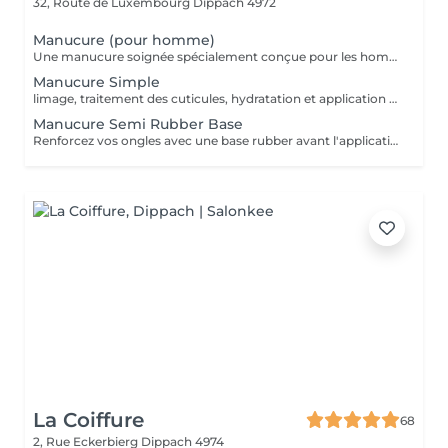
32, Route de Luxembourg
Dippach 4972
Manucure (pour homme)
Une manucure soignée spécialement conçue pour les hommes. Nettoyage des cuticules, limage des ongles, hydratation des mains, et finition naturelle. Idéal pour une apparence propre et professionnelle.
Manucure Simple
limage, traitement des cuticules, hydratation et application d'un vernis transparent ou coloré classique. Parfait pour un entretien régulier.
Manucure Semi Rubber Base
Renforcez vos ongles avec une base rubber avant l'application du vernis semi-permanent. Idéal pour les ongles mous ou fragiles, ce service offre une meilleure tenue et un aspect plus lisse.
La Coiffure
68
2, Rue Eckerbierg
Dippach 4974