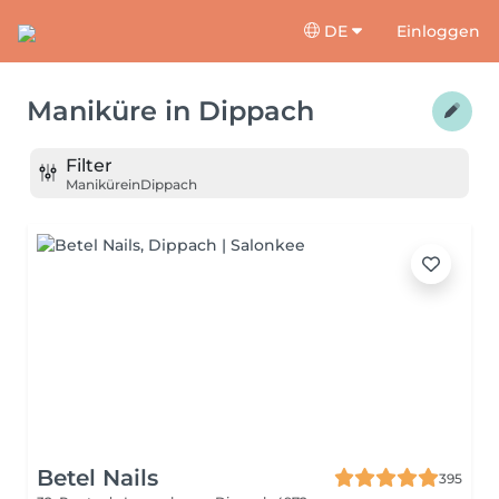
DE
Einloggen
Maniküre
in
Dippach
Filter
Maniküre
in
Dippach
Betel Nails
395