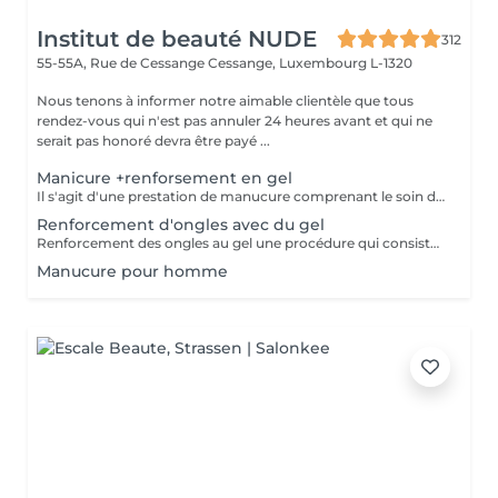
Institut de beauté NUDE
312
55-55A, Rue de Cessange
Cessange, Luxembourg L-1320
Nous tenons à informer notre aimable clientèle que tous
rendez-vous qui n'est pas annuler 24 heures avant et qui ne
serait pas honoré devra être payé ...
Manicure +renforsement en gel
Il s'agit d'une prestation de manucure comprenant le soin des cuticules, le polissage des replis latéraux, ainsi que le renforcement de vos ongles naturels sans extension. Les ongles deviennent plus forts, soignés et gardent leur longueur naturelle. Il est recommandé de répéter la procédure toutes les 3 semaines pour maintenir un résultat optimal.
Renforcement d'ongles avec du gel
Renforcement des ongles au gel une procédure qui consiste à appliquer un gel fortifiant sur l'ongle naturel. Il protège contre la casse, lisse la surface et renforce les ongles. Convient à : Ongles fins, cassants et dédoublés Ceux qui veulent renforcer leurs ongles sans extension Prolonger la tenue du vernis Le gel est appliqué en fine couche, sans alourdir l'ongle, et aide à obtenir une longueur saine.
Manucure pour homme