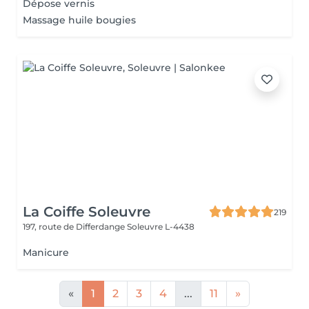
Dépose vernis
Massage huile bougies
La Coiffe Soleuvre
219
197, route de Differdange
Soleuvre L-4438
Manicure
«
1
2
3
4
...
11
»