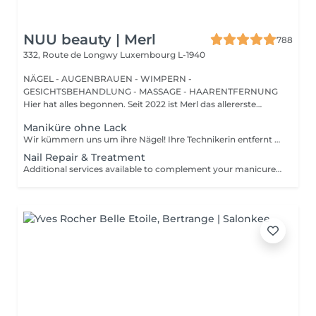
NUU beauty | Merl
788
332, Route de Longwy
Luxembourg L-1940
NÄGEL - AUGENBRAUEN - WIMPERN -
GESICHTSBEHANDLUNG - MASSAGE - HAARENTFERNUNG
Hier hat alles begonnen. Seit 2022 ist Merl das allererste
Zuhause der ...
Maniküre ohne Lack
Wir kümmern uns um ihre Nägel! Ihre Technikerin entfernt sanft abgestorbene hautzellen, feilt und formt ihre Nägel und poliert die oberfläche für ein glattes, natürliches finish. Unsere meister bieten kantige, hardware- oder kombinierte manicures an, je nach ihren wünschen. Wie wird eine manicure ohne nagellack durchgeführt? - raue haut wird sanft entfernt - die form der nagelplatte wird behutsam korrigiert - die Nagelhaut und seitlichen ränder werden sorgfältig bearbeitet - Nagelhautöl und handcreme werden aufgetragen, um zu pflegen und zu hydratisieren Altersbeschränkung: empfohlen ab 14 Jahren. Nachbehandlungsempfehlungen: es sind keine speziellen Nachbehandlungen erforderlich. Häufigkeit: alle 3 Wochen.
Nail Repair & Treatment
Additional services available to complement your manicure or as standalone treatments. Nail Repair per nail (during service) Minor repair of a single nail (small crack, local damage or broken nail). This option can be added multiple times if more than one nail requires repair. Charged at 3€ per nail for Manicure with Gel Polish services. Nail Repair per nail (walk-in) Repair of one nail without manicure or polish application. Suitable for clients booking a repair only. Onycholysis Treatment per nail Targeted care for nails affected by onycholysis. Performed without polish to support healthy nail recovery. IBX Nail Repair System Professional nail treatment designed to strengthen and restore natural nails. Can be booked alone or combined with gel removal for deeper repair. Gel Polish Removal Gentle and careful removal of gel polish.