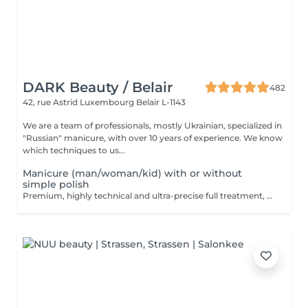
DARK Beauty / Belair
482
42, rue Astrid
Luxembourg Belair L-1143
We are a team of professionals, mostly Ukrainian, specialized in
"Russian" manicure, with over 10 years of experience. We know
which techniques to us...
Manicure (man/woman/kid) with or without
simple polish
Premium, highly technical and ultra-precise full treatment, performed mainly with an e-file to achieve a perfectly clean nail contour and apply the polish as close as possible, even slightly under the cuticle. This technique helps visually delay the regrowth by around 10 days. Visual result: -Extremely well-groomed nails, clean contours, flawless shape -Instagram / photo studio effect: neat, precise, with no visible dry skin Service content: -Removal of old semi-permanent and/or gel polish (if needed, please book accordingly this option via this screen) -Very meticulous preparation of the nail plate -Removal of dead skin -Shape and file nails -Gentle cuticle care -Application of a transparent simple polish (if desired) OR application of your own simple polish to bring with you (if needed, please book accordingly this option via this screen) -Application of cuticle oil and hand cream