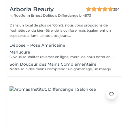
Arboria Beauty
394
4, Rue John Ernest Dolibois
Differdange L-4573
Dans un local de plus de 160m2, nous vous proposons de
l'esthétique, du bien-être, de la coiffure mais également un
espace solarium. Le tout, toujours...
Dépose + Pose Américaine
Manucure
Si vous souhaitez reverser en ligne, merci de nous noter en commentaire si vous avez sur vos ongles du vernis classique ou du vernis semi permanent.
Soin Douceur des Mains Complémentaire
Notre soin des mains comprend : un gommage, un masque, un massage, une huile fortifiante pour les ongles, une base durcissante et l'application d'une crème