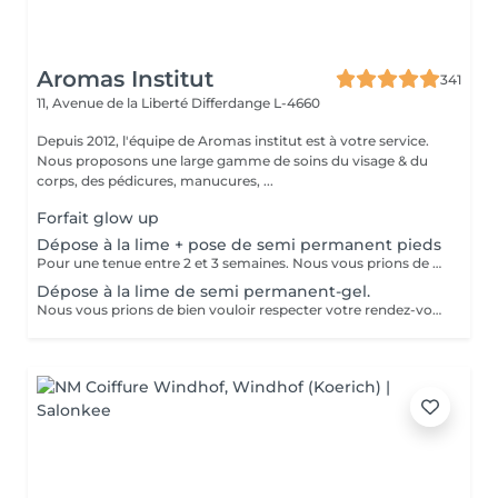
Aromas Institut
341
11, Avenue de la Liberté
Differdange L-4660
Depuis 2012, l'équipe de Aromas institut est à votre service.
Nous proposons une large gamme de soins du visage & du
corps, des pédicures, manucures, ...
Forfait glow up
Dépose à la lime + pose de semi permanent pieds
Pour une tenue entre 2 et 3 semaines. Nous vous prions de bien vouloir respecter votre rendez-vous. En prenant rendez-vous, vous occupez une place, dont une autre personne aurait éventuellement besoin. Tout rendez-vous non annulé 24h en avance, est susceptible d'être facturé. (Si vous ne pouvez pas vous présenter à votre RDV, proposez-le éventuellement à un proche ou à un ami) Toute l'équipe de Aromas Institut vous remercie pour votre respect et votre compréhension.
Dépose à la lime de semi permanent-gel.
Nous vous prions de bien vouloir respecter votre rendez-vous. En prenant rendez-vous, vous occupez une place, dont une autre personne aurait éventuellement besoin. Tout rendez-vous non annulé 24h en avance, est susceptible d'être facturé. (Si vous ne pouvez pas vous présenter à votre RDV, proposez-le éventuellement à un proche ou à un ami) Toute l'équipe de Aromas Institut vous remercie pour votre respect et votre compréhension.