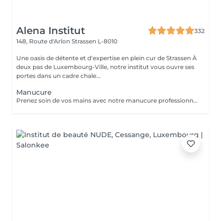
Alena Institut
332
148, Route d'Arlon
Strassen L-8010
Une oasis de détente et d'expertise en plein cur de Strassen À
deux pas de Luxembourg-Ville, notre institut vous ouvre ses
portes dans un cadre chale...
Manucure
Prenez soin de vos mains avec notre manucure professionnelle, pour des ongles soignés et une peau douce. - Limage et modelage précis des ongles - Soin des cuticules et hydratation des mains - Finition base fortifiante ou non Chaque séance est réalisée avec soin pour un résultat élégant et raffiné.