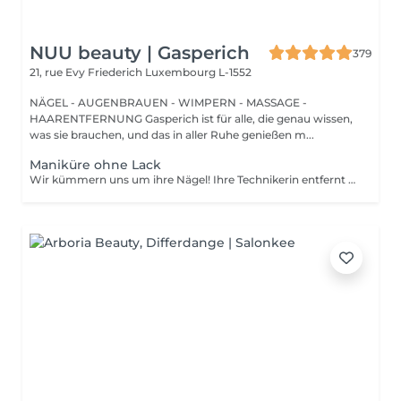
NUU beauty | Gasperich
379
21, rue Evy Friederich
Luxembourg L-1552
NÄGEL - AUGENBRAUEN - WIMPERN - MASSAGE -
HAARENTFERNUNG Gasperich ist für alle, die genau wissen,
was sie brauchen, und das in aller Ruhe genießen m...
Maniküre ohne Lack
Wir kümmern uns um ihre Nägel! Ihre Technikerin entfernt sanft abgestorbene hautzellen, feilt und formt ihre Nägel und poliert die oberfläche für ein glattes, natürliches finish. Unsere meister bieten kantige, hardware- oder kombinierte manicures an, je nach ihren wünschen. Wie wird eine manicure ohne nagellack durchgeführt? - raue haut wird sanft entfernt - die form der nagelplatte wird behutsam korrigiert - die Nagelhaut und seitlichen ränder werden sorgfältig bearbeitet - Nagelhautöl und handcreme werden aufgetragen, um zu pflegen und zu hydratisieren Altersbeschränkung: empfohlen ab 14 Jahren. Nachbehandlungsempfehlungen: es sind keine speziellen Nachbehandlungen erforderlich. Häufigkeit: alle 3 Wochen.