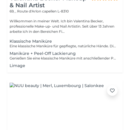
& Nail Artist
69, , Route d'Arlon
capellen L-8310
Willkommen in meiner Welt. Ich bin Valentina Becker,
professionelle Make-up- und Nail Artistin. Seit über 13 Jahren
arbeite ich in den Bereichen Fi...
Klassische Maniküre
Eine klassische Maniküre für gepflegte, natürliche Hände. Die Behandlung umfasst das Kürzen und Feilen der Nägel, die sorgfältige Pflege der Nagelhaut, ein leichtes Polieren bei Bedarf sowie das Auftragen von pflegendem Nagelöl und einer feuchtigkeitsspendenden Handcreme. Diese Behandlung beinhaltet keine Applikation.
Maniküre + Peel-Off Lackierung
Genießen Sie eine klassische Maniküre mit anschließender Peel-Off-Lackierung. Dieses innovative System sorgt für ein glänzendes, langanhaltendes Ergebnis. Durch die Aushärtung unter der LED-Lampe ist die Lackierung sofort trocken keine Dellen, keine Druckstellen und kein Verwischen nach der Behandlung. Ich verwende keinen herkömmlichen Nagellack, da Peel-Off-Systeme den Naturnagel schonen, geruchsärmer sind, länger halten und sich besonders sanft entfernen lassen.
Limage