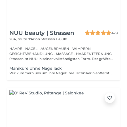
NUU beauty | Strassen
429
204, route d'Arlon
Strassen L-8010
HAARE - NÄGEL - AUGENBRAUEN - WIMPERN -
GESICHTSBEHANDLUNG - MASSAGE - HAARENTFERNUNG
Strassen ist NUU in seiner vollständigsten Form. Der größte
Sal...
Maniküre ohne Nagellack
Wir kümmern uns um ihre Nägel! Ihre Technikerin entfernt sanft abgestorbene hautzellen, feilt und formt ihre Nägel und poliert die oberfläche für ein glattes, natürliches finish. Unsere meister bieten kantige, hardware- oder kombinierte manicures an, je nach ihren wünschen. Wie wird eine manicure ohne nagellack durchgeführt? - raue haut wird sanft entfernt - die form der nagelplatte wird behutsam korrigiert - die Nagelhaut und seitlichen ränder werden sorgfältig bearbeitet - Nagelhautöl und handcreme werden aufgetragen, um zu pflegen und zu hydratisieren Altersbeschränkung: empfohlen ab 14 Jahren. Nachbehandlungsempfehlungen: es sind keine speziellen Nachbehandlungen erforderlich. Häufigkeit: alle 3 Wochen.