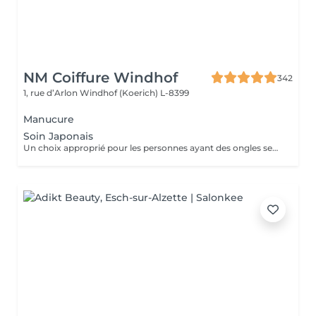
NM Coiffure Windhof
342
1, rue d’Arlon
Windhof (Koerich) L-8399
Manucure
Soin Japonais
Un choix approprié pour les personnes ayant des ongles secs , cassant ou abimé . Des produits naturel qui permettent de restaurer la brillance , la bonne santé de vos ongles. Soin détox de vos ongles