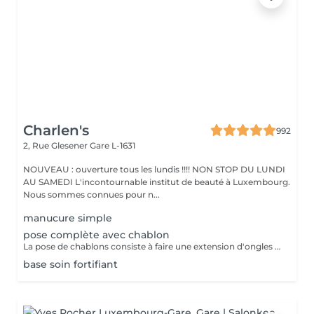
Charlen's
992
2, Rue Glesener
Gare L-1631
NOUVEAU : ouverture tous les lundis !!!! NON STOP DU LUNDI
AU SAMEDI L'incontournable institut de beauté à Luxembourg.
Nous sommes connues pour n...
manucure simple
pose complète avec chablon
La pose de chablons consiste à faire une extension d'ongles en gel, sans avoir recours aux capsules. Prestation un peu plus longue que les capsules mais tres tres jolie :)
base soin fortifiant