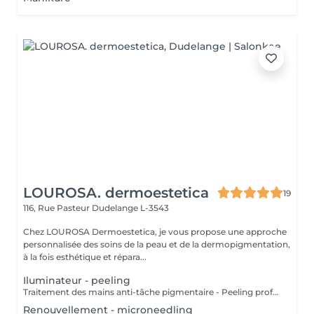
LOUROSA. dermoestetica
19
116, Rue Pasteur
Dudelange L-3543
Chez LOUROSA Dermoestetica, je vous propose une approche
personnalisée des soins de la peau et de la dermopigmentation,
à la fois esthétique et répara...
Iluminateur - peeling
Traitement des mains anti-tâche pigmentaire - Peeling professionnel, masque, crème SPF Lors d'une séance de soin visage, profitez-en pour prendre soin de vos mains et leurs offrir un moment de détente et de régénération.
Renouvellement - microneedling