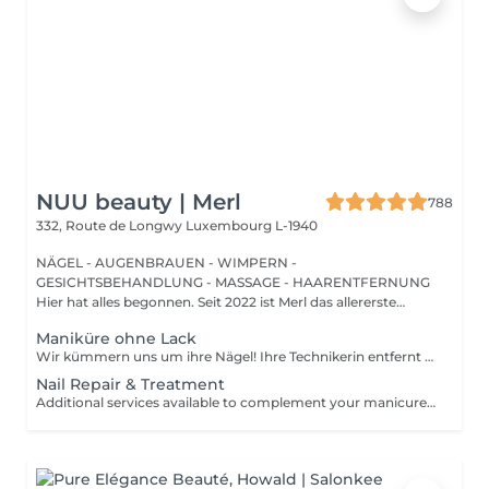
NUU beauty | Merl
788
332, Route de Longwy
Luxembourg L-1940
NÄGEL - AUGENBRAUEN - WIMPERN -
GESICHTSBEHANDLUNG - MASSAGE - HAARENTFERNUNG
Hier hat alles begonnen. Seit 2022 ist Merl das allererste
Zuhause der ...
Maniküre ohne Lack
Wir kümmern uns um ihre Nägel! Ihre Technikerin entfernt sanft abgestorbene hautzellen, feilt und formt ihre Nägel und poliert die oberfläche für ein glattes, natürliches finish. Unsere meister bieten kantige, hardware- oder kombinierte manicures an, je nach ihren wünschen. Wie wird eine manicure ohne nagellack durchgeführt? - raue haut wird sanft entfernt - die form der nagelplatte wird behutsam korrigiert - die Nagelhaut und seitlichen ränder werden sorgfältig bearbeitet - Nagelhautöl und handcreme werden aufgetragen, um zu pflegen und zu hydratisieren Altersbeschränkung: empfohlen ab 14 Jahren. Nachbehandlungsempfehlungen: es sind keine speziellen Nachbehandlungen erforderlich. Häufigkeit: alle 3 Wochen.
Nail Repair & Treatment
Additional services available to complement your manicure or as standalone treatments. Nail Repair per nail (during service) Minor repair of a single nail (small crack, local damage or broken nail). This option can be added multiple times if more than one nail requires repair. Charged at 3€ per nail for Manicure with Gel Polish services. Nail Repair per nail (walk-in) Repair of one nail without manicure or polish application. Suitable for clients booking a repair only. Onycholysis Treatment per nail Targeted care for nails affected by onycholysis. Performed without polish to support healthy nail recovery. IBX Nail Repair System Professional nail treatment designed to strengthen and restore natural nails. Can be booked alone or combined with gel removal for deeper repair. Gel Polish Removal Gentle and careful removal of gel polish.