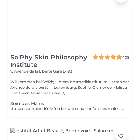
So'Phy Skin Philosophy
408
Institute
7, Avenue de la Liberté
Gare L-1931
Willkommen bei So'Phy, Ihrem Kosmetikinstitut im Herzen der
Avenue de la Liberté in Luxemburg. Sophie, Clémence, Mélissa
und Gwen freuen sich darauf,...
Soin des Mains
Un soin complet dédié à la beauté et au confort des mains. Le soin débute par une exfoliation douce afin d'affiner le grain de peau et révéler son éclat naturel. Les mains sont ensuite enveloppées dans un masque hydratant et nourrissant pour une action en profondeur. Pendant ce temps, les ongles sont soigneusement travaillés afin de leur redonner une forme nette et harmonieuse. Le soin se termine par un massage relaxant des mains, procurant une sensation immédiate de confort et de détente. Les mains sont plus douces, la peau nourrie et les ongles parfaitement soignés. Le vernis classique n'est pas proposé à l'institut. Si vous le souhaitez, nous pouvons toutefois réaliser la pose avec votre propre vernis en sélectionnant l'option correspondante.