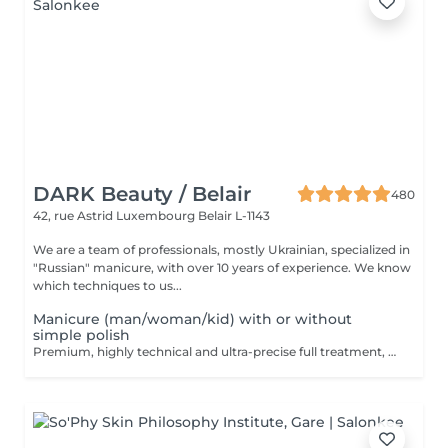
DARK Beauty / Belair
480
42, rue Astrid
Luxembourg Belair L-1143
We are a team of professionals, mostly Ukrainian, specialized in
"Russian" manicure, with over 10 years of experience. We know
which techniques to us...
Manicure (man/woman/kid) with or without
simple polish
Premium, highly technical and ultra-precise full treatment, performed mainly with an e-file to achieve a perfectly clean nail contour and apply the polish as close as possible, even slightly under the cuticle. This technique helps visually delay the regrowth by around 10 days. Visual result: -Extremely well-groomed nails, clean contours, flawless shape -Instagram / photo studio effect: neat, precise, with no visible dry skin Service content: -Removal of old semi-permanent and/or gel polish (if needed, please book accordingly this option via this screen) -Very meticulous preparation of the nail plate -Removal of dead skin -Shape and file nails -Gentle cuticle care -Application of a transparent simple polish (if desired) OR application of your own simple polish to bring with you (if needed, please book accordingly this option via this screen) -Application of cuticle oil and hand cream