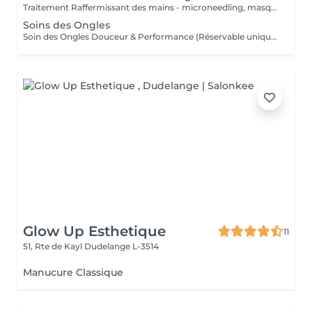
Traitement Raffermissant des mains - microneedling, masque, crème SPF Lors d'une séance de soin visage, profitez-en pour prendre soin de vos mains et leurs offrir un moment de détente et de régénération.
Soins des Ongles
Soin des Ongles Douceur & Performance (Réservable uniquement en accompagnement d'un soin visage. Merci d'en faire la demande lors de votre prise de rendez-vous.) Le soin des ongles est une expérience délicate qui respecte la nature de l'ongle sans l'altérer. Chaque geste est pensé pour préserver sa structure : les cuticules sont travaillées avec un pousse-cuticules en verre, et les ongles sont limés à l'aide d'une lime en verre, pour un soin à la fois précis, doux et plus respectueux de la planète. Ce rituel inclut de véritables soins traitants formulés avec des actifs ciblés pour hydrater, réparer et sublimer l'ongle en profondeur. Parmi les actifs: Kératine végétale renforce et restructure Huile de ricin nourrit et stimule la croissance Extrait de pistachier lentisque favorise la production naturelle de kératine AHA (acides de fruits) lissent et revitalisent Vitamine C & Hexanal fortifient et protègent Un soin complet pour des ongles naturellement beaux, forts et brillants. Soyez sublime jusqu'au bout des doigts.
Glow Up Esthetique
11
51, Rte de Kayl
Dudelange L-3514
Manucure Classique