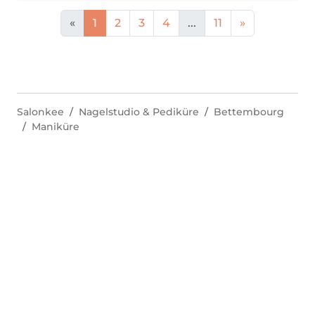
«
1
2
3
4
...
11
»
Salonkee
Nagelstudio & Pediküre
Bettembourg
Maniküre