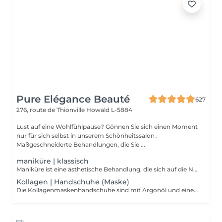
Pure Elégance Beauté
627
276, route de Thionville
Howald L-5884
Lust auf eine Wohlfühlpause? Gönnen Sie sich einen Moment
nur für sich selbst in unserem Schönheitssalon .
Maßgeschneiderte Behandlungen, die Sie ...
maniküre | klassisch
Maniküre ist eine ästhetische Behandlung, die sich auf die Nägel konzentriert. Die Kosmetikerin wird Ihre Finger zu Beginn der Maniküre in einer Schüssel mit heißem Wasser einweichen Die Maniküre ermöglicht es, die Nägel zu stärken, von kleinen abgestorbenen Hautschüppchen, die sie umgeben, zu befreien und gepflegte Hände zu zeigen. Beschränkt sich auf das Zurückschieben der Nagelhaut, Feilen und Polieren der Nägel und begleitend mit einer Massage der Hände am Ende der Maniküre und evtl
Kollagen | Handschuhe (Maske)
Die Kollagenmaskenhandschuhe sind mit Argonöl und einer kollagenreichen Emulsion vorimprägniert, um die Haut zu durchdringen und mit Feuchtigkeit zu versorgen.