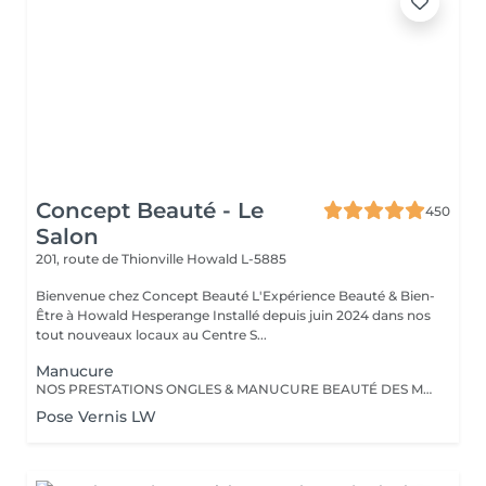
Concept Beauté - Le
450
Salon
201, route de Thionville
Howald L-5885
Bienvenue chez Concept Beauté L'Expérience Beauté & Bien-
Être à Howald Hesperange Installé depuis juin 2024 dans nos
tout nouveaux locaux au Centre S...
Manucure
NOS PRESTATIONS ONGLES & MANUCURE BEAUTÉ DES MAINS Manucure & Soin Nourrissant Offrez à vos mains un soin complet avec une manucure experte comprenant : Limage et mise en forme des ongles Soins des cuticules pour un contour net Massage nourrissant avec des soins hydratants ProNails En supplément : Application d'un vernis Longwear ou semi-permanent (en option) Une pause bien-être idéale pour retrouver des mains soignées et élégantes. OPTIONS À LA CARTE Personnalisez votre soin ! Selon vos envies, vous pouvez compléter votre manucure avec : Pose de vernis Longwear Pour une touche de couleur élégante Vernis semi-permanent Tenue parfaite jusqu'à 3 semaines Soin Spa Complet des mains Exfoliation, masque nourrissant et massage profond pour une détente absolue Offrez à vos mains un soin sur-mesure, réalisé par nos professionnelles expertes ! Notre équipe est composée d'expertes hautement qualifiées, dont certaines sont formatrices en onglerie dans notre centre Concept Beauté Distribution. Nous maîtrisons les dernières tendances et techniques pour garantir des prestations d'exception. Besoin d'un conseil personnalisé ? Nous sommes là pour vous guider vers la meilleure option selon votre type d'ongles et votre style de vie. Offrez à vos mains et à vos pieds l'expertise qu'ils méritent avec ProNails et notre équipe d'expertes !
Pose Vernis LW