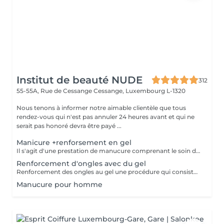
Institut de beauté NUDE
312
55-55A, Rue de Cessange
Cessange, Luxembourg L-1320
Nous tenons à informer notre aimable clientèle que tous
rendez-vous qui n'est pas annuler 24 heures avant et qui ne
serait pas honoré devra être payé ...
Manicure +renforsement en gel
Il s'agit d'une prestation de manucure comprenant le soin des cuticules, le polissage des replis latéraux, ainsi que le renforcement de vos ongles naturels sans extension. Les ongles deviennent plus forts, soignés et gardent leur longueur naturelle. Il est recommandé de répéter la procédure toutes les 3 semaines pour maintenir un résultat optimal.
Renforcement d'ongles avec du gel
Renforcement des ongles au gel une procédure qui consiste à appliquer un gel fortifiant sur l'ongle naturel. Il protège contre la casse, lisse la surface et renforce les ongles. Convient à : Ongles fins, cassants et dédoublés Ceux qui veulent renforcer leurs ongles sans extension Prolonger la tenue du vernis Le gel est appliqué en fine couche, sans alourdir l'ongle, et aide à obtenir une longueur saine.
Manucure pour homme