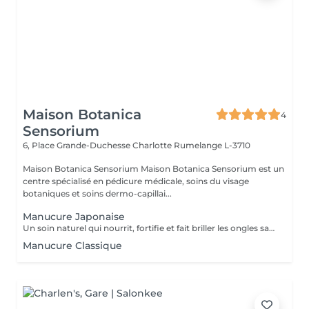
Maison Botanica
4
Sensorium
6, Place Grande-Duchesse Charlotte
Rumelange L-3710
Maison Botanica Sensorium Maison Botanica Sensorium est un
centre spécialisé en pédicure médicale, soins du visage
botaniques et soins dermo-capillai...
Manucure Japonaise
Un soin naturel qui nourrit, fortifie et fait briller les ongles sans vernis. Grâce à une pâte enrichie en cire d'abeille, kératine et minéraux, suivie d'une poudre de perle protectrice, les ongles retrouvent force, éclat et un fini brillant naturel.
Manucure Classique