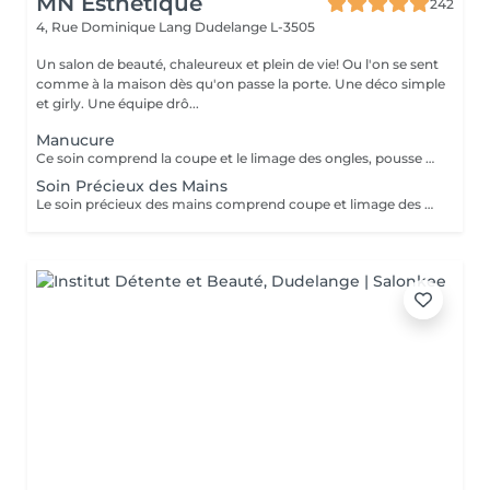
MN Esthétique
242
4, Rue Dominique Lang
Dudelange L-3505
Un salon de beauté, chaleureux et plein de vie! Ou l'on se sent
comme à la maison dès qu'on passe la porte. Une déco simple
et girly. Une équipe drô...
Manucure
Ce soin comprend la coupe et le limage des ongles, pousse et coupe des cuticules. Massage inclus. Vernis transparent pour renforcer les ongles et inclus.
Soin Précieux des Mains
Le soin précieux des mains comprend coupe et limage des ongles, pousse et coupe des cuticules. Gommage, masque et massage sont inclus. Vernis transparent pour renforcer les ongles est inclus.