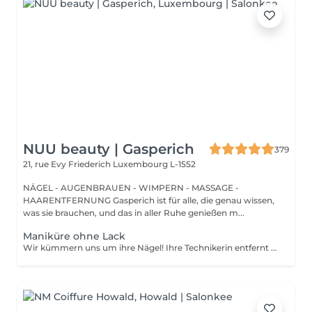
NUU beauty | Gasperich
379
21, rue Evy Friederich
Luxembourg L-1552
NÄGEL - AUGENBRAUEN - WIMPERN - MASSAGE -
HAARENTFERNUNG Gasperich ist für alle, die genau wissen,
was sie brauchen, und das in aller Ruhe genießen m...
Maniküre ohne Lack
Wir kümmern uns um ihre Nägel! Ihre Technikerin entfernt sanft abgestorbene hautzellen, feilt und formt ihre Nägel und poliert die oberfläche für ein glattes, natürliches finish. Unsere meister bieten kantige, hardware- oder kombinierte manicures an, je nach ihren wünschen. Wie wird eine manicure ohne nagellack durchgeführt? - raue haut wird sanft entfernt - die form der nagelplatte wird behutsam korrigiert - die Nagelhaut und seitlichen ränder werden sorgfältig bearbeitet - Nagelhautöl und handcreme werden aufgetragen, um zu pflegen und zu hydratisieren Altersbeschränkung: empfohlen ab 14 Jahren. Nachbehandlungsempfehlungen: es sind keine speziellen Nachbehandlungen erforderlich. Häufigkeit: alle 3 Wochen.