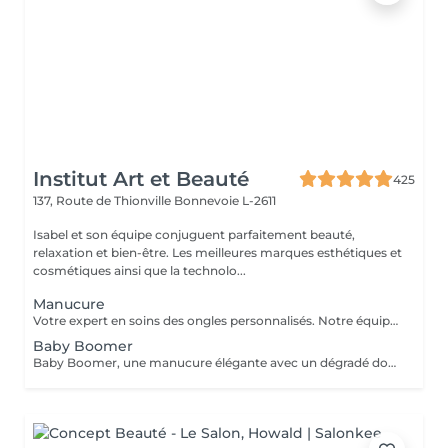
Institut Art et Beauté
425
137, Route de Thionville
Bonnevoie L-2611
Isabel et son équipe conjuguent parfaitement beauté,
relaxation et bien-être. Les meilleures marques esthétiques et
cosmétiques ainsi que la technolo...
Manucure
Votre expert en soins des ongles personnalisés. Notre équipe de prothésistes ongulaires diplômées vous offre une gamme complète de services pour des ongles magnifiques et durables. Expertise et Professionnalisme : Prothésistes qualifiées et expérimentées : o Isabel, o Francesca, o Fatima, o Deborah, o Patricia, o Mirza, Des produits de haute qualité, aux couleurs variées pour des résultats éclatants et durables. Garantie de beauté et santé de vos ongles. Services adaptés à vos goûts et votre personnalité Capsules pour allonger rapidement vos ongles. Rallongement en Gel : Pour un résultat naturel et durable. Remplissage toute les 3 a 4 semaines pour comble la repousse et préserve l'intégrité de la pose initiale. Manucure Soins et esthétisme pour des ongles en pleine santé et élégants. Nos Techniques Manucure Combinée : Soins complets et embellissement. Vernis Semi-Permanent : Couleur durable sans pose de gel. Chablon ou Capsules : Pose traditionnelle ou look naturel.
Baby Boomer
Baby Boomer, une manucure élégante avec un dégradé doux allant d'un nude naturel à un blanc éclatant. Ce style chic est parfait pour toutes les occasions. Sublimez vos ongles avec cette tendance incontournable ! Réservez dès maintenant pour profiter d'un look sophistiqué. Ne manquez pas l'ocasion de briller !