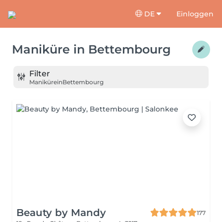
DE
Einloggen
Maniküre
in
Bettembourg
Filter
Maniküre
in
Bettembourg
Beauty by Mandy
177