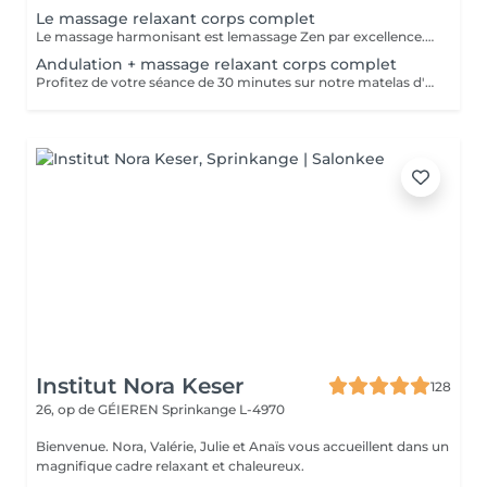
Le massage relaxant corps complet
Le massage harmonisant est lemassage Zen par excellence. Installez en vous, le calme, le bien-être, la détente corporelle et mentale. Entrez dans une nouvelle dimension, plus proche de vous, de votre corps et de votre esprit. Le massage harmonisant agit sur l'ensemble du corps, englobant les pieds, les jambes, le dos, le buste, les épaules, la nuque, le cuir chevelu et le visage. Nous rechercherons ensemble, l'unité et l'harmonie du corps et de l'esprit. Ce massage détente vous procurera une relaxation d'une rare profondeur.
Andulation + massage relaxant corps complet
Profitez de votre séance de 30 minutes sur notre matelas d'andulation pour une efficacité maximale de votre massage harmonisant. Propriétés du matelas d'andulation : stimulation du flux lymphatique, augmentation de la circulation sanguine, production énergétique cellulaire, activation des mécanismes de détente musculaire, refoulement des signaux douloureux.
Institut Nora Keser
128
26, op de GÉIEREN
Sprinkange L-4970
Bienvenue. Nora, Valérie, Julie et Anaïs vous accueillent dans un
magnifique cadre relaxant et chaleureux.