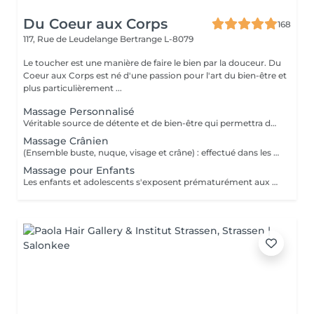
Du Coeur aux Corps
168
117, Rue de Leudelange
Bertrange L-8079
Le toucher est une manière de faire le bien par la douceur. Du
Coeur aux Corps est né d'une passion pour l'art du bien-être et
plus particulièrement ...
Massage Personnalisé
Véritable source de détente et de bien-être qui permettra de retirer les noeuds musculaires tout en favorisant un état intense de relaxation, des pieds à la tête ou selon vos besoins et envie. Un moment de lâcher prise pour le corps et l'esprit.
Massage Crânien
(Ensemble buste, nuque, visage et crâne) : effectué dans les règles de l'art, le massage crânien possède de nombreuses vertus : il lutte contre la fatigue, il réduit le stress, il atténue les maux de tête, il combat les insomnies et il calme les tensions dans la nuque et le haut du dos. Un beau moment de déconnexion totale, de quoi vous vider complètement la tête.
Massage pour Enfants
Les enfants et adolescents s'exposent prématurément aux agitations du quotidien. Le massage constitue le début d'un apprentissage pour prendre soin de leur corps et de leur bien-être, dès leur plus jeune âge. Il favorise son développement et sa croissance et peut être une source de guérison et d'un bon équilibre pour son organisme. De quoi également lui donner confiance durant cette période de transition vers l'âge adulte.