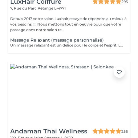
LuxHair Coiffure
295
7, Rue du Parc
Pétange L-4771
Depuis 2017 votre salon Luxhair essaye de répondre au mieux à
vos besoins !!!! Nous mettons tout en oeuvre pour que votre
passage dans notre salon re...
Massage Relaxant (massage personnalisé)
Un massage relaxant est un délice pour le corps et l'esprit. Le massage est la méthode la plus ancienne pour se régénérer, un moyen simple de retrouver un état d'esprit serein en un instant. Pour être au top de votre forme au quotidien, il est important de vous réserver un peu de temps pour vous. Rechargez vos batteries et dites bye bye au stress !
Andaman Thai Wellness
255
182, Route d'Arlon
Strassen L-8010