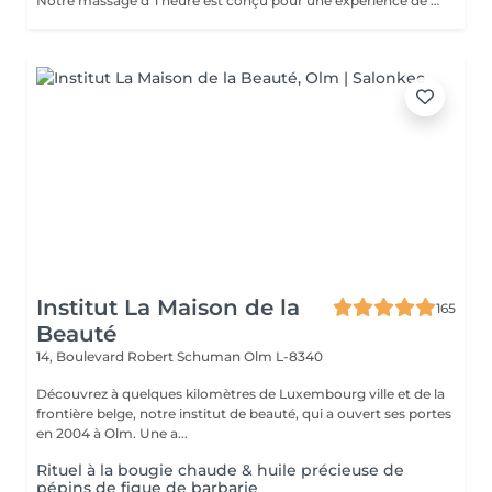
Notre massage d'1 heure est conçu pour une expérience de bien-être complète. Au cours de cette séance, différentes parties du corps sont régulièrement reliées par de grands mouvements qui vont des épaules aux pieds. Cette approche holistique mène à l'unification du corps et de l'esprit, vous permettant de vous détendre profondément et de retrouver votre équilibre intérieur. Laissez-vous emporter par cette expérience de massage d'1 heure, où chaque mouvement est soigneusement orchestré pour favoriser la relaxation, la détente musculaire et la revitalisation. Un véritable voyage sensoriel vous attend, vous aidant à oublier le stress quotidien et à vous ressourcer pleinement. Réservez dès maintenant votre séance d'1 heure et offrez-vous un moment de pur bien-être. Note : Ce massage d'1 heure peut être personnalisé en fonction de vos besoins et préférences, que ce soit pour cibler des zones spécifiques ou pour vous offrir une relaxation complète. Pour plus d'informations et pour réserver votre séance, contactez-nous ou réservez dès maintenant. Idéal également comme idée cadeau originale, pour surprendre et faire plaisir. Pour en savoir plus et découvrir l'ensemble de nos prestations, cliquez ici : https://www.oxyzen.lu Déconseillé aux femmes enceintes. Nous sommes impatients de vous accueillir pour une expérience de massage exceptionnelle chez OXYZEN. Avertissement : Nos soins sont dédiés au bien-être et à la relaxation. Ils ne remplacent pas un suivi médical et ne relèvent pas de la kinésithérapie.
Institut La Maison de la
165
Beauté
14, Boulevard Robert Schuman
Olm L-8340
Découvrez à quelques kilomètres de Luxembourg ville et de la
frontière belge, notre institut de beauté, qui a ouvert ses portes
en 2004 à Olm. Une a...
Rituel à la bougie chaude & huile précieuse de
pépins de figue de barbarie