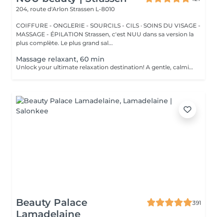
204, route d'Arlon
Strassen L-8010
COIFFURE - ONGLERIE - SOURCILS - CILS · SOINS DU VISAGE -
MASSAGE - ÉPILATION Strassen, c'est NUU dans sa version la
plus complète. Le plus grand sal...
Massage relaxant, 60 min
Unlock your ultimate relaxation destination! A gentle, calming experience designed to soothe the nervous system and melt away daily stress. Long, flowing strokes, soft pressure, and calming aromas help you drift into deep relaxation and leave you feeling refreshed, rebalanced, and renewed. Age restrictions: there are no age restrictions for this procedure. Post procedure recommendations: do not do sport and any sharp movements 2-3 hours after the procedure. Frequency: 1-2 times per week, 10 times in total. Repeat once in 3-6 months.
Beauty Palace
391
Lamadelaine