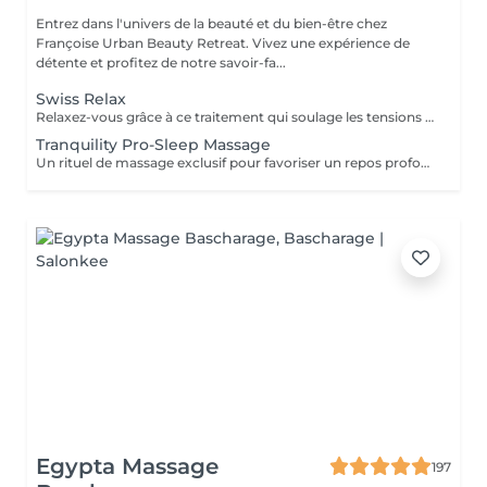
Entrez dans l'univers de la beauté et du bien-être chez
Françoise Urban Beauty Retreat. Vivez une expérience de
détente et profitez de notre savoir-fa...
Swiss Relax
Relaxez-vous grâce à ce traitement qui soulage les tensions pour un dos parfaitement détendu.
Tranquility Pro-Sleep Massage
Un rituel de massage exclusif pour favoriser un repos profond du corps et de lesprit. Les effets positifs relaxants et anti-stress du «tranquility Blend» sont augmentés par les techniques du modelage exclusif, inspiré par layurvéda du Kérala et le rituel de massage traditionnel indonésien «Sea malay», intéressant pour ses vertus sur le système nerveux et lesprit. Tranquility Pro-Sleep Massage, aide le corps à récupérer des situations de stress et améliore la qualité du repos et du sommeil.
Egypta Massage
197