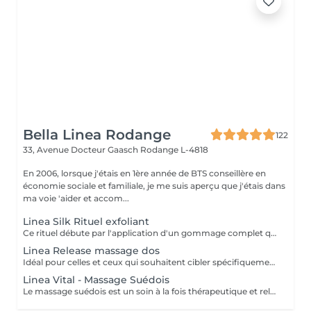
Bella Linea Rodange
122
33, Avenue Docteur Gaasch
Rodange L-4818
En 2006, lorsque j'étais en 1ère année de BTS conseillère en
économie sociale et familiale, je me suis aperçu que j'étais dans
ma voie 'aider et accom...
Linea Silk Rituel exfoliant
Ce rituel débute par l'application d'un gommage complet qui exfolie délicatement l'ensemble du corps. En éliminant les cellules mortes, la peau retrouve toute sa douceur, sa luminosité et sa capacité à mieux absorber les soins nourrissants. Les bénéfices : Peau douce et soyeuse Renouvellement cellulaire stimulé Hydratation renforcée grâce à une meilleure pénétration des produits Hâle plus uniforme et durable Un rituel simple mais essentiel, qui prépare le corps à rayonner de beauté et à profiter pleinement des soins suivants.
Linea Release massage dos
Idéal pour celles et ceux qui souhaitent cibler spécifiquement la zone du dos, ce massage combine gestes enveloppants et pressions profondes afin de relâcher les tensions musculaires et d'apaiser le corps. Les techniques de décontraction musculaire et d'étirements offrent un double bénéfice : Soulagement des tensions accumulées Muscles assouplis et détendus Circulation stimulée Esprit apaisé et relâché Un rituel court mais intense, qui offre une véritable sensation de légèreté et de bien-être global.
Linea Vital - Massage Suédois
Le massage suédois est un soin à la fois thérapeutique et relaxant. Grâce à des manuvres variées effleurages, pressions, pétrissages et étirements il agit en profondeur sur les muscles et le système nerveux. Réalisé avec des huiles naturelles, il apaise les douleurs musculaires, stimule la circulation et procure une sensation de récupération et de bien-être. Les bénéfices : Soulagement des tensions et douleurs musculaires Amélioration de la circulation sanguine Renforcement du tonus musculaire Relaxation physique et mentale Un massage idéal pour les personnes actives, les sportifs ou toute personne recherchant un soin à la fois revitalisant et relaxant.