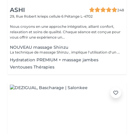
ASHI
248
29, Rue Robert krieps cellule 6
Pétange L-4702
Nous croyons en une approche intégrative, alliant confort,
relaxation et soins de qualité. Chaque séance est conçue pour
vous offrir une expérience un...
NOUVEAU massage Shinzu
La technique de massage Shinzu , implique l'utilisation d'un "cansa", qui est un instrument ou un outil, fabriqué en métal et bois , utilisé pour appliquer une pression pendant le massage. Cet outil aide à intensifier les effets du massage, favorisant le soulagement des tensions musculaires et stimulant la circulation sanguine. Le massage combine des mouvements manuels avec l'utilisation du cansa, offrant une expérience unique qui vise non seulement à détendre le corps, mais aussi à équilibrer l'énergie et à promouvoir le bien-être général. C'est une pratique qui peut s'avérer très efficace pour ceux qui recherchent un soulagement du stress et des douleurs musculaires.
Hydratation PREMIUM + massage jambes
Ventouses Thérapies