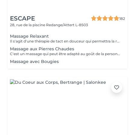
ESCAPE
182
28, rue de la piscine
Redange/Attert L-8503
Massage Relaxant
Il s'agit d'une thérapie de tact en douceur qui permettra la relaxation du corps. Cette technique est conseillée aux personnes qui veulent se débarrasser du stress du quotidien. BÉNÉFICES DU MASSAGE RELAXANT Favorise un sommeil plus profond ainsi qu'un état de bien-être, de paix, de calme et d'équilibre. Diminue les gènes localisés à plusieurs endroits du corps et décharge les zones qui sont chargées en tension Si votre souhait est de sortir de la routine journalière, alors le massage relaxant est fait pour vous.
Massage aux Pierres Chaudes
C'est un massage qui peut être adapté au goût de la personne en termes de pression , puisqu'il peut être effectué en douceur comme un massage relaxant ou il peut-être travaillé à un niveau plus profond, en décontractant les muscles, toujours avec l'utilisation de nos Pierres Chaudes sacrées.
Massage avec Bougies