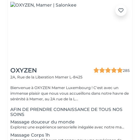
OXYZEN
285
2A, Rue de la Liberation
Mamer L-8425
Bienvenue à OXYZEN Mamer Luxembourg ! C'est avec un
immense plaisir que nous vous accueillons dans notre havre de
sérénité à Mamer, au 2A rue de la L...
AFIN DE PRENDRE CONNAISSANCE DE TOUS NOS
SOINS
Massage douceur du monde
Explorez une expérience sensorielle inégalée avec notre massage Douceur du Monde. Ce massage de luxe combine harmonieusement 106 manuvres expertes pour vous offrir un voyage de détente ultime. Les manuvres comprennent des effleurages anti-stress, des techniques ayurvédiques ancestrales de l'Inde, des mouvements de relaxation coréenne qui apportent des vibrations douces, des étirements inspirés du massage thaïlandais, des points de digitopression pour stimuler les méridiens chinois, ainsi qu'une réflexologie bienfaisante. De plus, pour votre visage, 26 manuvres d'une sophistication exquise sont réalisées.( pour le massage 2h corps & visage ) Chacun de ces gestes a été soigneusement sélectionné et exécuté pour vous permettre de vivre un moment de détente profonde, vous évader du rythme effréné de la vie quotidienne et vous immerger complètement dans la tranquillité. N'hésitez pas à découvrir nos cartes FORFAITS qui vous permettent de prolonger ces instants de bien-être à des tarifs préférentiels. Pour plus d'informations, visitez notre page Forfaits. Ce massage est aussi une idée cadeau idéale pour surprendre et faire plaisir. Pour en savoir plus, cliquez ici : https://www.oxyzen.lu Veuillez noter que ce massage est déconseillé aux femmes enceintes. Avertissement : Nos soins sont dédiés au bien-être et à la relaxation. Ils ne remplacent pas un suivi médical et ne relèvent pas de la kinésithérapie.
Massage Corps 1h