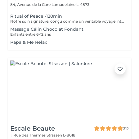
84, Avenue de la Gare
Lamadelaine L-4873
Ritual of Peace -120min
Notre soin signature, conçu comme un véritable voyage intérieur de deux heures. Ce rituel associe un massage profond et intuitif du cuir chevelu, de la nuque et des épaules, à des temps de recentrage, de respiration et d'aromathérapie. Les soins capillaires nourrissants et les gestes lents permettent une reconnexion complète avec soi-même. Idéal pour les personnes en quête d'apaisement durable, ce soin libère les tensions profondes, relance l'énergie vitale et procure une paix intérieure durable. Les cheveux sont délicatement séchés à la fin de la séance, pour une sortie pleine de grâce et d'harmonie.
Massage Câlin Chocolat Fondant
Enfants entre 6-12 ans
Papa & Me Relax
Escale Beaute
312
1, Rue des Thermes
Strassen L-8018