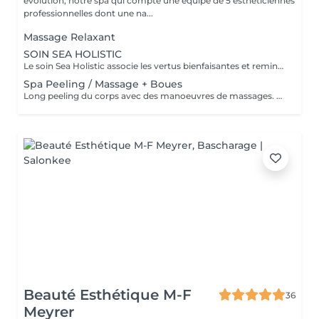
évolution, notre spa qui compte une équipe de 5 esthéticiennes
professionnelles dont une na...
Massage Relaxant
SOIN SEA HOLISTIC
Le soin Sea Holistic associe les vertus bienfaisantes et reminéralisantes des produits marins à une gestuelle originale inspirée de la tradition Thai. Un soin ultra-relaxant par sa douce chaleur et sa fragrance aromatique aux fleurs de lavande. La stimulation des lignes énergétiques par effleurages, pressions, étirements, restaure l'équilibre de votre corps et vous procure un bien être absolu. Les bolus, appliqués par pressions sur les zones de tension, sont chauffés à la vapeur et libèrent des effluves de lavande qui vous apaisent. Les cristaux de sel marin reminéralisent votre peau. Combinaison d'effleurages, de pressions et d'étirements, le modelage du corps très original, à base de bolus de mer d'inspiration thaï, élimine un à un les points de tension et restaure l'équilibre du corps. Les gants de soie procurent un léger peeling en douceur et le soin visage coup d'éclat redonne à la peau toute sa douceur et sa luminosité naturelle.
Spa Peeling / Massage + Boues
Long peeling du corps avec des manoeuvres de massages. Application de boues marines auto-chauffantes de la voûte plantaire et de la colonne vertébrale pour détoxifier et reminéraliser les zones réflexes.
Beauté Esthétique M-F
36
Meyrer