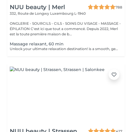
NUU beauty | Merl
788
332, Route de Longwy
Luxembourg L-1940
ONGLERIE - SOURCILS - CILS - SOINS DU VISAGE - MASSAGE -
ÉPILATION C'est ici que tout a commencé. Depuis 2022, Merl
est la toute première maison de b...
Massage relaxant, 60 min
Unlock your ultimate relaxation destination! is a smooth, gentle treatment that relieves muscular tension, increases circulation, and promotes a general sense of relaxation. Benefits of getting a relaxing massage: - improves sleep - reduce stress - eases muscle tension How is a relaxing massage done? - head and neck are massaged - shoulders and back are massaged - hands and arms are massaged - feet and legs are massaged - belly is massaged Age restrictions: there are no age restrictions for this procedure. Post procedure recommendations: do not do sport and any sharp movements 2-3 hours after the procedure. Frequency: 1-2 times per week, 10 times in total. Repeat once in 3-6 months.
NUU beauty | Strassen
427