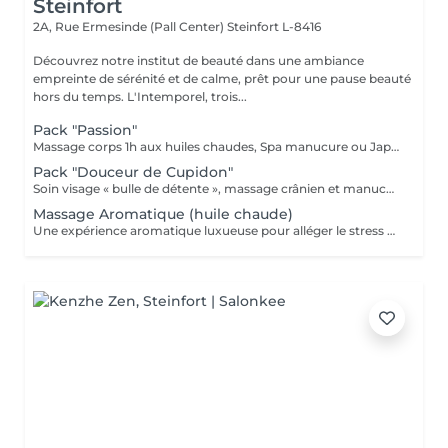
Steinfort
2A, Rue Ermesinde (Pall Center)
Steinfort L-8416
Découvrez notre institut de beauté dans une ambiance
empreinte de sérénité et de calme, prêt pour une pause beauté
hors du temps. L'Intemporel, trois...
Pack "Passion"
Massage corps 1h aux huiles chaudes, Spa manucure ou Japonaise et beauté des pieds + bain de paraffine 199€ au lieu de 252€
Pack "Douceur de Cupidon"
Soin visage « bulle de détente », massage crânien et manucure
Massage Aromatique (huile chaude)
Une expérience aromatique luxueuse pour alléger le stress et la tension. Ce massage relaxera votre corps et votre esprit en profondeur. Il vous procurera un sentiment agréable de bien-être, de décontraction des muscles, une meilleure circulation sanguine, de l'hydratation et de la tonicité.