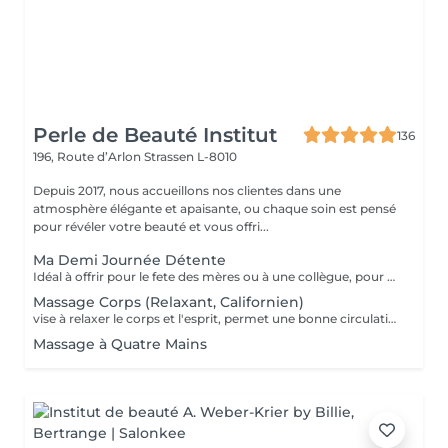
Perle de Beauté Institut
136
196, Route d’Arlon
Strassen L-8010
Depuis 2017, nous accueillons nos clientes dans une
atmosphère élégante et apaisante, ou chaque soin est pensé
pour révéler votre beauté et vous offri...
Ma Demi Journée Détente
Idéal à offrir pour le fete des mères ou à une collègue, pour un anniversaire, pour faire se faire plaisir et se détendre tout simplement. Il contient les soins suivants : Un massage relaxant de 60 min pour le corps + Soin du visage MosaïqueModelante+ spa paraffine les mains + spa paraffine les pieds
Massage Corps (Relaxant, Californien)
vise à relaxer le corps et l'esprit, permet une bonne circulation des flux sanguins et énergétiques dans le corps, assouplit les muscles, tonifie la peau.
Massage à Quatre Mains