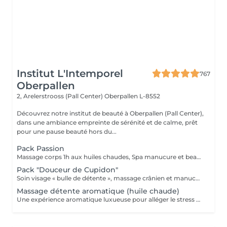
Institut L'Intemporel
767
Oberpallen
2, Arelerstrooss (Pall Center)
Oberpallen L-8552
Découvrez notre institut de beauté à Oberpallen (Pall Center),
dans une ambiance empreinte de sérénité et de calme, prêt
pour une pause beauté hors du...
Pack Passion
Massage corps 1h aux huiles chaudes, Spa manucure et beauté des pieds + bain de paraffine 199€ au lieu de 252€
Pack "Douceur de Cupidon"
Soin visage « bulle de détente », massage crânien et manucure
Massage détente aromatique (huile chaude)
Une expérience aromatique luxueuse pour alléger le stress et la tension. Ce massage relaxera votre corps et votre esprit en profondeur. Il vous procurera un sentiment agréable de bien-être, de décontraction des muscles, une meilleure circulation sanguine, de l'hydratation et de la tonicité.