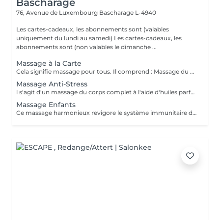
Bascharage
76, Avenue de Luxembourg
Bascharage L-4940
Les cartes-cadeaux, les abonnements sont (valables
uniquement du lundi au samedi) Les cartes-cadeaux, les
abonnements sont (non valables le dimanche ...
Massage à la Carte
Cela signifie massage pour tous. Il comprend : Massage du dos, Massage des jambes, Massage de la tête, des épaules, du cou et des mains. Les dimanches / jours fériés vous coûtent plus que les jours ouvrables normaux (+-30%). Les cartes-cadeaux, les abonnements sont (valables uniquement du lundi au samedi) Les cartes-cadeaux, les abonnements sont (non valables le dimanche et les jours fériés)
Massage Anti-Stress
l s'agit d'un massage du corps complet à l'aide d'huiles parfumées. Le massage de la tête aux pieds est adapté à vos besoins personnels et diminue le taux de stress présent dans les muscles de votre corps.les.
Massage Enfants
Ce massage harmonieux revigore le système immunitaire des enfants, leur conscience corporelle, leur sommeil et vise une meilleure protection contre le sentiment d'isolement. Il est destiné aux enfants jusqu'à l'âge de 14 ans ce qui les aide à se sentir détendus et paisibles.