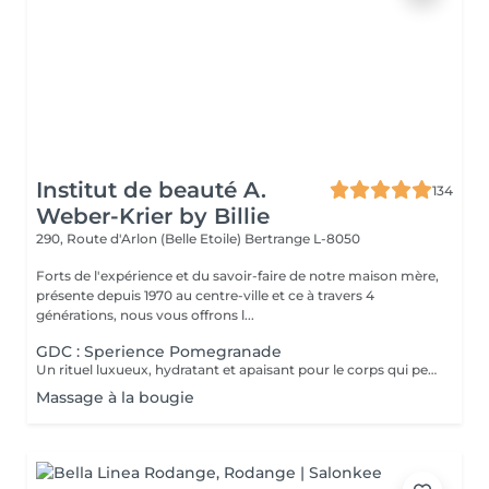
Institut de beauté A.
134
Weber-Krier by Billie
290, Route d'Arlon (Belle Etoile)
Bertrange L-8050
Forts de l'expérience et du savoir-faire de notre maison mère,
présente depuis 1970 au centre-ville et ce à travers 4
générations, nous vous offrons l...
GDC : Sperience Pomegranade
Un rituel luxueux, hydratant et apaisant pour le corps qui peut être personnalisé en fonction des besoins de la peau. La ligne est basée sur la grenade, un ingrédient fantastique,apaisant et antioxydant. Le résultat ? Renouvellement cellulaire, vitalité et hydratation ! POMEGRANATE BODY SCRUB: Avec le gommage corporel à base de poudre et de crème, savourez un rituel d'exfoliation de tout le corps d'une durée de 45 minutes. POMEGRANATE BODY MASSAGE : Massage en position allongée puis en position couchée avec la crème de massage sensoriel. Ce rituel dure 45 minutes. POMEGRANATE BODY WRAP : L'enveloppement est appliqué par des mouvements doux et laissé reposer 20 minutes avant de faire pénétrer le produit par un massage. Le rituel dure 60 minutes. POMEGRANATE RED SERENITY : Un délicieux rituel de 90 minutes alliant le pouvoir des graines de grenade aux puissants effets hydratants de la crème. POMEGRANATE SWEET COCOON : Plongez dans le monde de la grenade Sperience pendant 90 minutes avec ce rituel complet comprenant gommage, massage et enveloppement.
Massage à la bougie