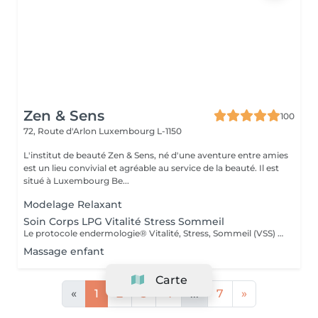
Zen & Sens
100
72, Route d'Arlon
Luxembourg L-1150
L'institut de beauté Zen & Sens, né d'une aventure entre amies
est un lieu convivial et agréable au service de la beauté. Il est
situé à Luxembourg Be...
Modelage Relaxant
Soin Corps LPG Vitalité Stress Sommeil
Le protocole endermologie® Vitalité, Stress, Sommeil (VSS) réduit significativement le stress, améliore la vitalité et les défenses naturelles, réduit les troubles du sommeil et améliore l'humeur générale. Soin corps réalisé à l'aide du LPG
Massage enfant
Carte
«
1
2
3
4
...
7
»