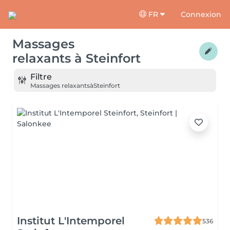
FR
Connexion
Massages
relaxants
à
Steinfort
Filtre
Massages relaxants
à
Steinfort
Institut L'Intemporel
536