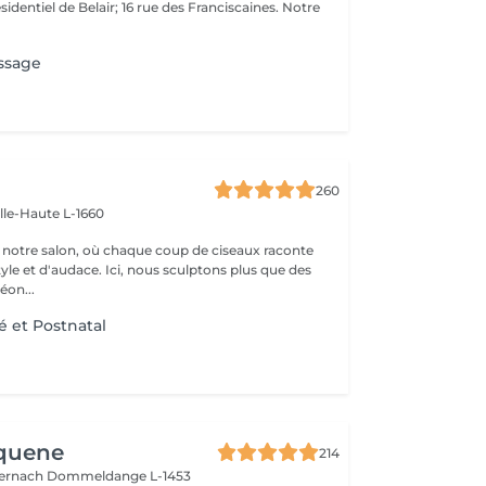
sidentiel de Belair; 16 rue des Franciscaines. Notre
ssage
260
ille-Haute L-1660
notre salon, où chaque coup de ciseaux raconte
tyle et d'audace. Ici, nous sculptons plus que des
éon...
é et Postnatal
Aquene
214
ternach
Dommeldange L-1453