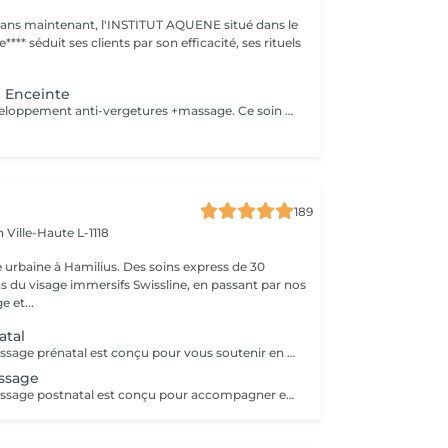
1 ans maintenant, l'INSTITUT AQUENE situé dans le
**** séduit ses clients par son efficacité, ses rituels
 Enceinte
Gommage + enveloppement anti-vergetures +massage. Ce soin sophistiqué utilise des ingrédients naturels aux propriétés antioxydantes qui permettent de stimuler la circulation veineuse et lymphatique, il permet de savourer en toute confiance un moment de relaxation et de bien-être absolu entre la maman et le futur bébé.
189
en
Ville-Haute L-1118
 urbaine à Hamilius. Des soins express de 30
s du visage immersifs Swissline, en passant par nos
e et...
atal
Ce service de massage prénatal est conçu pour vous soutenir en douceur tout au long de la grossesse grâce à des techniques sûres et spécialisées qui soulagent les tensions du dos, des hanches et des jambes, tout en apaisant votre système nerveux. Chaque séance vise à améliorer la circulation, à réduire l'enflure et à favoriser une relaxation profonde afin que vous puissiez mieux dormir et vous sentir plus à l'aise à mesure que votre corps évolue. En utilisant des positions et des coussins adaptés, le massage vous maintient, ainsi que votre bébé, bien soutenus et offre une pause apaisante face au stress quotidien et aux inconforts liés à la grossesse. Principaux avantages : Réduction du stress, de l'anxiété et de la tension musculaire. Aide à soulager les douleurs courantes de la grossesse, telles que les maux de dos, l'inconfort des hanches et les crampes aux jambes. Amélioration de la circulation et du drainage lymphatique. Favorisation d'un meilleur sommeil.
assage
Ce service de massage postnatal est conçu pour accompagner en douceur votre corps dans les semaines et les mois qui suivent l'accouchement, grâce à des techniques douces et adaptées qui favorisent votre récupération physique et mentale. Il aide à relâcher les tensions du dos, des épaules, des hanches, du plancher pelvien et des seins, tout en apaisant le système nerveux pour réduire le stress, la fatigue et la sensibilité émotionnelle liées à la nouvelle parentalité. Le massage vise également à améliorer la circulation et le drainage lymphatique, à soutenir la cicatrisation des tissus (y compris après une césarienne) et à favoriser un sommeil plus profond et plus réparateur, tout en vous offrant une pause apaisante et ressourçante pour vous reconnecter à vousmême. Principaux bienfaits : Soutient la récupération physique en soulageant les tensions du dos, des hanches, du plancher pelvien et des seins après l'accouchement. Aide à réduire le stress, la fatigue et la sensibilité émotionnelle liés à la nouvelle parentalité. Améliore la circulation et le drainage lymphatique, ce qui peut favoriser la cicatrisation et réduire les gonflements. Favorise un sommeil plus profond et plus réparateur et crée une pause apaisante de temps pour soi dans votre routine bien remplie de jeune parent.