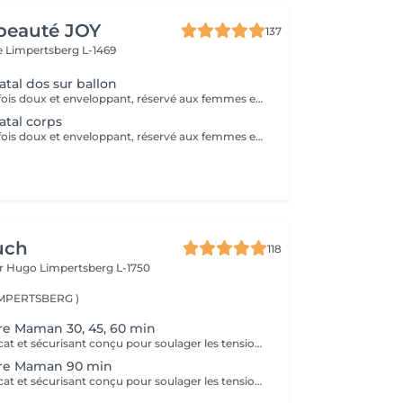
beauté JOY
137
e
Limpertsberg L-1469
tal dos sur ballon
Ce massage à la fois doux et enveloppant, réservé aux femmes enceintes dès le 3ème mois de grossesse . Il permettra de vous détendre des tensions occasionnées par votre grossesse . Ne laissez pas la fatigue et les courbatures vous empêcher de profiter de ce beau moment .
tal corps
Ce massage à la fois doux et enveloppant, réservé aux femmes enceintes dès le 3ème de grossesse . Il permettra de vous détendre des tensions occasionnées par votre grossesse . Ne laissez pas la fatigue et les courbatures vous empêcher de profiter de ce beau moment .
uch
118
or Hugo
Limpertsberg L-1750
LIMPERTSBERG )
re Maman 30, 45, 60 min
Un massage délicat et sécurisant conçu pour soulager les tensions et apporter un moment de bien-être durant la grossesse.
re Maman 90 min
Un massage délicat et sécurisant conçu pour soulager les tensions et apporter un moment de bien-être durant la grossesse.