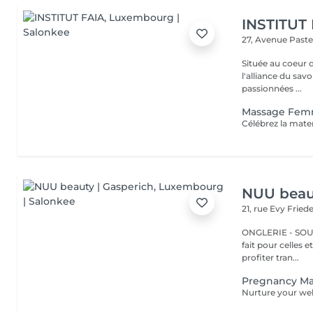
INSTITUT
27, Avenue Past
Située au coeur 
l'alliance du savoir-faire e
passionnées ...
Massage Fem
NUU beaut
21, rue Evy Fried
ONGLERIE - SOURCILS
fait pour celles 
profiter tran...
Pregnancy M