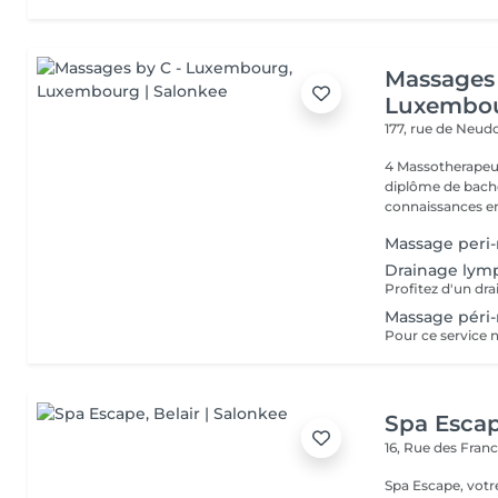
Massages 
Luxembo
177, rue de Neud
4 Massotherapeu
diplôme de bache
connaissances en
Massage peri-
Drainage lym
Massage péri-
Spa Esca
16, Rue des Fran
Spa Escape, votr