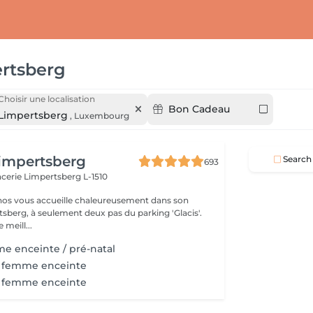
rtsberg
Choisir une localisation
Bon Cadeau
Limpertsberg
,
Luxembourg
impertsberg
Search
693
encerie
Limpertsberg L-1510
nos vous accueille chaleureusement dans son
tsberg, à seulement deux pas du parking 'Glacis'.
 meill...
e enceinte / pré-natal
 femme enceinte
 femme enceinte