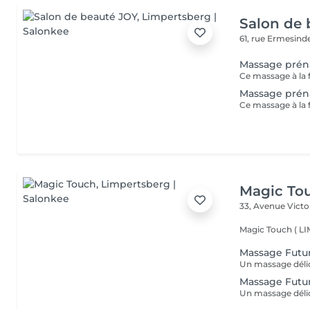
Salon de 
61, rue Ermesind
Massage préna
Massage préna
Magic To
33, Avenue Vict
Magic Touch ( 
Massage Futu
Massage Futu