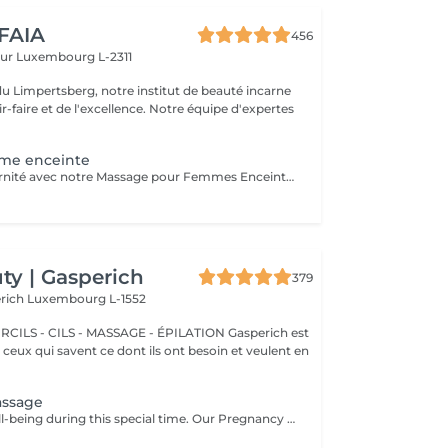
 FAIA
456
eur
Luxembourg L-2311
du Limpertsberg, notre institut de beauté incarne
t de l'excellence. Notre équipe d'expertes
me enceinte
Célébrez la maternité avec notre Massage pour Femmes Enceintes. Conçu spécialement pour les futures mamans, ce massage offre une parenthèse de bien-être et de soulagement. Nos thérapeutes expérimentés utilisent des techniques douces pour apaiser les maux de dos, les tensions et les jambes fatiguées qui accompagnent souvent la grossesse. Vous serez choyée dans un environnement paisible, garantissant un moment de détente pour vous et votre bébé. Offrez-vous ce moment précieux de détente pour vous sentir choyée, détendue et prête à embrasser chaque instant de votre grossesse en toute sérénité
y | Gasperich
379
erich
Luxembourg L-1552
 - CILS - MASSAGE - ÉPILATION Gasperich est
et ceux qui savent ce dont ils ont besoin et veulent en
assage
Nurture your well-being during this special time. Our Pregnancy Massage is a gentle, relaxing treatment designed to reduce muscle tension, improve circulation, and ease discomfort commonly experienced during pregnancy. Soft, flowing techniques and comfortable side-lying positioning provide deep relaxation without placing pressure on the abdomen. Hypoallergenic, unscented oils are used to care for sensitive skin and maintain comfort throughout the session. This massage helps relieve tension in the lower back and shoulders, reduces swelling and heaviness in the legs, improves overall circulation, and promotes a sense of ease and balance in the body. This treatment is performed only with the approval of your doctor.