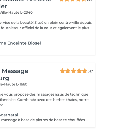
ier
Ville-Haute L-2340
uté! Situé en plein centre-ville depuis
st fournisseur officiel de la cour et également le plus
e Enceinte Biosel
i Massage
517
urg
lle-Haute L-1660
ge vous propose des massages issus de technique
aïlandaise. Combinée avec des herbes thaïes, notre
o...
ostnatal
- 90 minutes - Ce massage à base de pierres de basalte chauffées accompagnées dun massage avec les paumes des mains, apaise les tensions et les douleurs de votre corps.