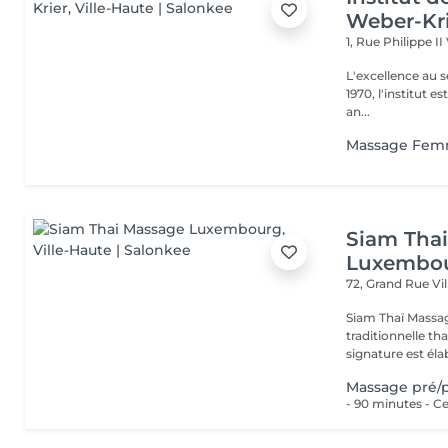
Weber-Kr
1, Rue Philippe II
L'excellence au service de la bea
1970, l'institut e
an...
Massage Femm
Siam Tha
Luxembo
72, Grand Rue
Vi
Siam Thaï Massa
traditionnelle th
signature est élab
Massage pré/p