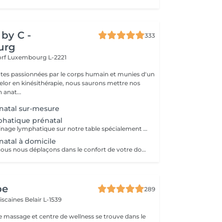
by C -
333
urg
orf
Luxembourg L-2221
tes passionnées par le corps humain et munies d'un
lor en kinésithérapie, nous saurons mettre nos
 anat...
natal sur-mesure
phatique prénatal
Profitez d'un drainage lymphatique sur notre table spécialement conçues pour nos clientes enceintes Avec des coussins amovibles, vous pourrez de nouveau vous allonger sur le ventre pour profiter pleinement de votre drainage, du premier au dernier trimestre
natal à domicile
Pour ce service nous nous déplaçons dans le confort de votre domicile avec notre table péri-natale Déplacement à Luxembourg ville ou alentours proches uniquement Le but du massage sera d'adapter la séance de sorte à vous permettre de profiter pleinement d'un massage normal, en vous allongeant notamment sur le ventre grâce à un espace prévu pour le ventre dans la table. Ainsi nous ne masserons pas votre ventre mais les zones musculaires de votre choix en fonction de vos douleurs, tensions, ou rétention. Le massage durera entre 1h et 1h30 (selon votre réservation) et débutera après notre temps de trajet et installation. Ainsi pour un rendez-vous pris à 12h, prévoyez que le massage commence vers 12h30.
pe
289
ciscaines
Belair L-1539
e massage et centre de wellness se trouve dans le