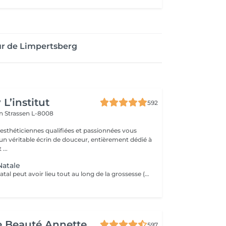
r de Limpertsberg
L’institut
592
on
Strassen L-8008
 esthéticiennes qualifiées et passionnées vous
 un véritable écrin de douceur, entièrement dédié à
...
Natale
Le massage prénatal peut avoir lieu tout au long de la grossesse (dès 3 mois). Il a des vertus relaxantes et hydratantes et permet aussi d'améliorer les sensations de jambes lourdes et les petits maux de dos. Aucune contre-indication médicale n'existe.
de Beauté Annette
597